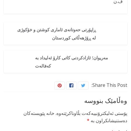
ف.ن
ڕاپۆرتی حەوتانەی ئاماری کوشتن و خۆکوژی
لە ڕۆژهەڵاتی کوردستان
مەریوان؛ ئازادکردنی کاتی کارۆ ئەلیداد بە
کەفالەت
Share This Post:
وەڵامێک بنووسە
پۆستی ئەلیکترۆنییەکەت بڵاوناکرێتەوە.
خانە پێویستەکان
دەستنیشانکراون بە
*