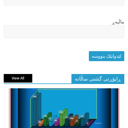
ماڵپه‌ڕ
ڕاپۆڕتی گشتی ساڵانه
View All