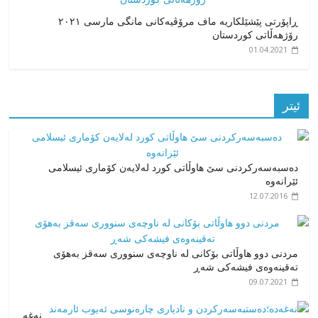
ڕاپۆرتی پێشێلکاریە ماف مرۆڤیەکانی مانگی مارسی ٢٠٢١
رۆژهەڵاتی کوردستان
01.04.2021
ئیتر
دەسبەسەرکردنی سێ هاوڵاتی کورد لەلایەن کۆماری ئیسلامی
ئێرانەوە
12.07.2016
مردنی دوو هاوڵاتی بۆکانی لە ناوچەی سنووری سەقز بەهۆی
تەقینەوەی فیشەکی شەڕ
09.07.2021
نەغە