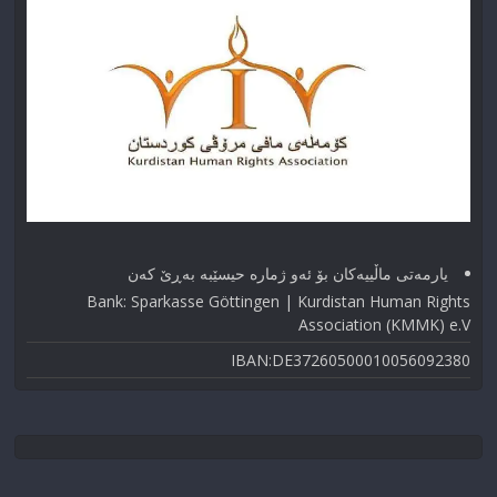
یارمەتی ماڵییەکان بۆ ئەو ژماره حیسێبە بەڕێ کەن
Bank: Sparkasse Göttingen | Kurdistan Human Rights
Association (KMMK) e.V
IBAN:DE37260500010056092380