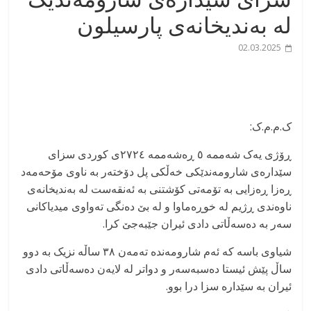
لە بەندیخانەی پارسیلون
02.03.2025
ک.م.م.ک:
ڕۆژی یەک شەممە ٥ ڕەشەممە ٢٧٢٤ی کوردی سزای
سێدارەی شارومەندێکی خەڵکی پل دۆختەر بە ناوی مۆحەمەد
ڕەزا ڕەزایی بە تۆمەتی کۆشتنی بە ئەنقەست لە بەندیخانەی
ناوەندی ڕژیم لە خوڕەماوا و لە بێ دەنگی تەواوی میدیاکانی
سەر بە دەسەڵاتی دادی ئیران جێبەجێ کرا.
شیاوی باسە کە ئەم شارومەندە تەمەن ٣٨ ساڵە نزیک بە دوو
ساڵ پێش ئیستا دەسبەسەر و دواتر لە لایەن دەسەڵاتی دادی
ئیران بە سێدارە سزا درا بوو.