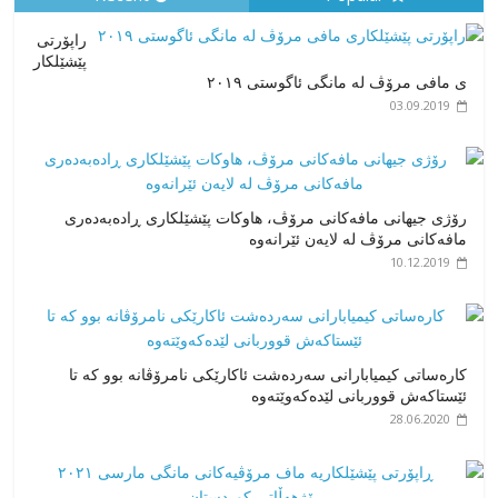
راپۆرتی
پێشێلكار
ی مافی مرۆڤ له‌ مانگی ئاگوستی ٢٠١٩
03.09.2019
رۆژی جیهانی مافەکانی مرۆڤ، هاوکات پێشێلکاری ڕادەبەدەری
مافەکانی مرۆڤ لە لایەن ئێرانەوە
10.12.2019
کارەساتی کیمیابارانی سەردەشت ئاکارێکی نامرۆڤانە بوو کە تا
ئێستاکەش قووربانی لێدەکەوێتەوە
28.06.2020