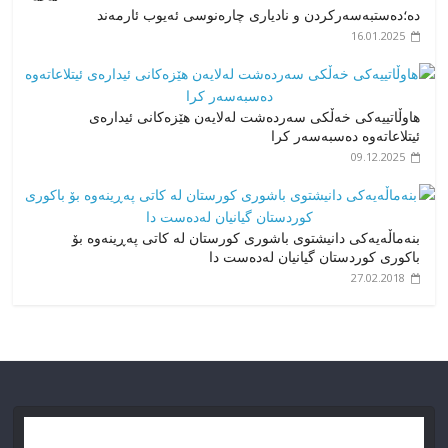
دە؛دەستبەسەرکردن و نادیاری چارەنوسی ئەیوب ئارمەند
16.01.2025
هاوڵاتییەکی خەڵکی سەردەشت لەلایەن هێزەکانی ئیدارەی
ئیتلاعاتەوە دەسبەسەر کرا
09.12.2025
بنەماڵەیەکی دانیشتوی باشوری کورستان لە کاتی پەڕینەوە بۆ
باکوری کوردستان گیانیان لەدەست دا
27.02.2018