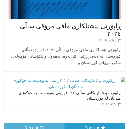
ڕاپۆرتی پێشێلکاری مافی مرۆڤی ساڵی
٢٠٢٤
01.01.2025
‎ڕاپۆرتی پێشێلکاری مافی مرۆڤی ساڵی٢٠٢٤، له ڕۆژهەڵاتی
کوردستان له لایەن ڕژێمی ئێرانەوە، بە‎هەوڵ و تێکۆشانی کۆمەڵەی
مافی مرۆڤی کوردستان و
ڕاپۆرت و ئامارەکانی ساڵی ٢٠٢٢زایینی پەیوەست بە خۆکوژی
منداڵان لە کوردستان
31.12.2022
Recent
Popular