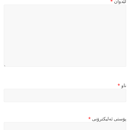
لێدوان
*
ناو
*
پۆستی ئەلیکترۆنی
*