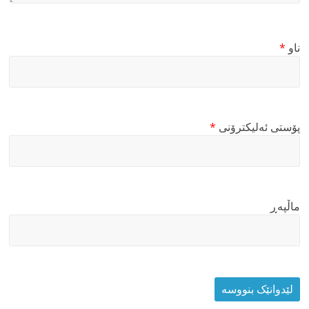
ناو
*
پۆستی ئەلیکترۆنی
*
ماڵپه‌ڕ