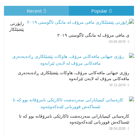
Recent
Popular
راپۆرتی
پێشێلكار
ی مافی مرۆڤ له‌ مانگی ئاگوستی ٢٠١٩
03.09.2019
رۆژی جیهانی مافەکانی مرۆڤ، هاوکات پێشێلکاری ڕادەبەدەری
مافەکانی مرۆڤ لە لایەن ئێرانەوە
10.12.2019
کارەساتی کیمیابارانی سەردەشت ئاکارێکی نامرۆڤانە بوو کە تا
ئێستاکەش قووربانی لێدەکەوێتەوە
28.06.2020