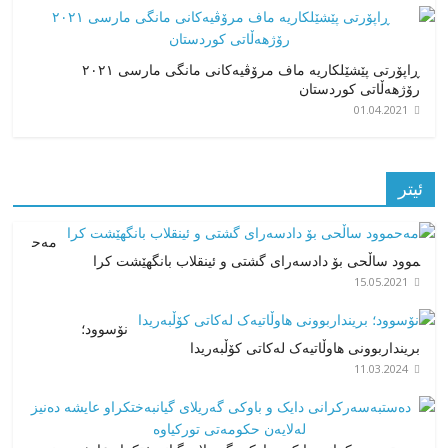
ڕاپۆرتی پێشێلکاریە ماف مرۆڤیەکانی مانگی مارسی ٢٠٢١
رۆژهەڵاتی کوردستان
01.04.2021
ئیتر
مەح
موود ساڵحی بۆ دادسەرای گشتی و ئینقلاب بانگهێشت کرا
15.05.2021
نۆسوود؛
برینداربوونی هاوڵاتیەک لەکاتی کۆڵبەریدا
11.03.2024