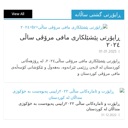
ڕاپۆڕتی گشتی ساڵانه
View All
ڕاپۆرتی پێشێلکاری مافی مرۆڤی ساڵی
٢٠٢٤
01.01.2025
‎ڕاپۆرتی پێشێلکاری مافی مرۆڤی ساڵی٢٠٢٤، له ڕۆژهەڵاتی
کوردستان له لایەن ڕژێمی ئێرانەوە، بە‎هەوڵ و تێکۆشانی کۆمەڵەی
مافی مرۆڤی کوردستان و
ڕاپۆرت و ئامارەکانی ساڵی ٢٠٢٢زایینی پەیوەست بە خۆکوژی
منداڵان لە کوردستان
31.12.2022