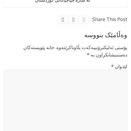
لە شارە جیاجیاکانی کوردستان
Share This Post:
وەڵامێک بنووسە
پۆستی ئەلیکترۆنییەکەت بڵاوناکرێتەوە.
خانە پێویستەکان
دەستنیشانکراون بە
*
لێدوان
*