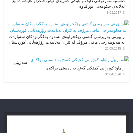
دەستبەسەرکرانی دایک و باوکی گەریلای گیانبەختکراو عایشە دەنیز
لەلایەن حکومەتی تورکیاوە
19.06.2017
راپۆرتی بەرپرسی گشتی رێکخراوەی نەتەوە یەکگرتوەکان سەبارەت
بە هەلومەرجی مافی مرۆڤ لە ئێران بەتایبەت رۆژهەڵاتی کوردستان
20.09.2018
سەرپێڵ
زاهاو: کوژرانی کچێکی گەنج بە دەستی براکەی
01.04.2020