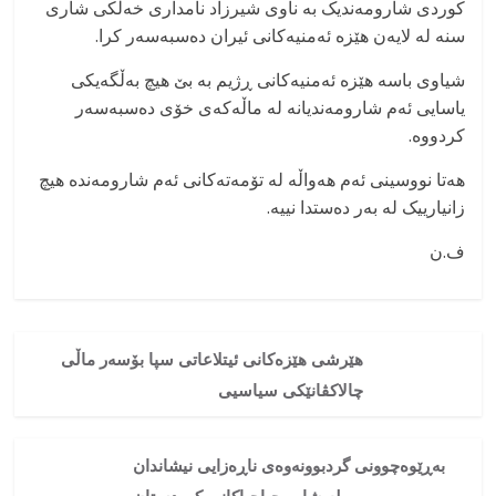
کوردی شارومەندیک بە ناوی شیرزاد نامداری خەڵکی شاری
سنە لە لایەن هێزە ئەمنیەکانی ئیران دەسبەسەر کرا.
شیاوی باسە هێزە ئەمنیەکانی ڕژیم بە بێ هیچ بەڵگەیکی
یاسایی ئەم شارومەندیانە لە ماڵەکەی خۆی دەسبەسەر
کردووە.
هەتا نووسینی ئەم هەواڵە لە تۆمەتەکانی ئەم شارومەندە هیچ
زانیارییک لە بەر دەستدا نییە.
ف.ن
هێرشی هێزەکانی ئیتلاعاتی سپا بۆسەر ماڵی
چالاکڤانێکی سیاسیی
بەڕێوەچوونی گردبوونەوەی ناڕەزایی نیشاندان