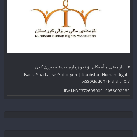
یارمەتی ماڵییەکان بۆ ئەو ژماره حیسێبە بەڕێ کەن
Bank: Sparkasse Göttingen | Kurdistan Human Rights
Association (KMMK) e.V
IBAN:DE37260500010056092380