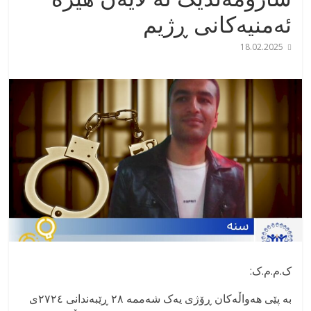
ئەمنیەکانی ڕژیم
18.02.2025
ک.م.م.ک:
بە پێی هەواڵەکان ڕۆژی یەک شەممە ٢٨ ڕێبەندانی ٢٧٢٤ی