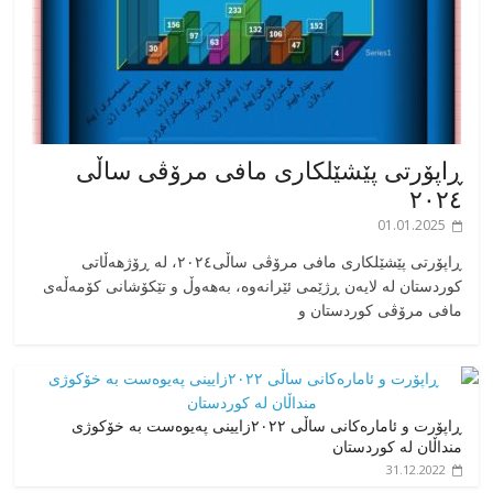
ڕاپۆرتی پێشێلکاری مافی مرۆڤی ساڵی
٢٠٢٤
01.01.2025
‎ڕاپۆرتی پێشێلکاری مافی مرۆڤی ساڵی٢٠٢٤، له ڕۆژهەڵاتی
کوردستان له لایەن ڕژێمی ئێرانەوە، بە‎هەوڵ و تێکۆشانی کۆمەڵەی
مافی مرۆڤی کوردستان و
ڕاپۆرت و ئامارەکانی ساڵی ٢٠٢٢زایینی پەیوەست بە خۆکوژی
منداڵان لە کوردستان
31.12.2022