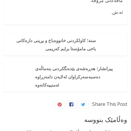
مافەکانی مرۆڤە.
ئە.ش.
سنە؛ کاولکردنی خانووەباخ و بڕینی دارەکانی
باخی مامۆستا برایم کەریمی
پیرانشار؛ هەڕەشەی بێدەنگکردنی بنەماڵەی
دەسبەسەرکراوان لەلایەن دامەزراوە
ئەمنییەکانەوە
Share This Post:
وەڵامێک بنووسە