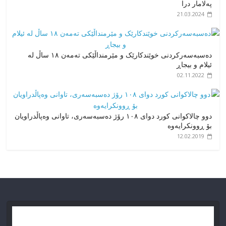
پەلامار درا
21.03.2024
دەسبەسەرکردنی خوێندکارێک و مێرمنداڵێکی تەمەن ١٨ ساڵ لە
ئیلام و بیجاڕ
02.11.2022
دوو چالاکوانی کورد دوای ۱۰٨ رۆژ دەسبەسەری، تاوانی وەپاڵدراویان
بۆ ڕوونکرایەوە
12.02.2019