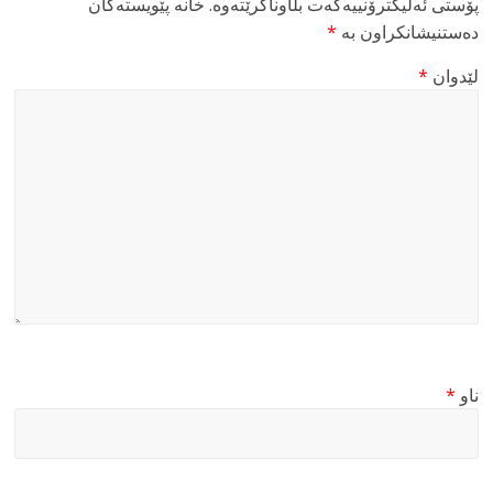
پۆستی ئەلیکترۆنییەکەت بڵاوناکرێتەوە.
خانە پێویستەکان
دەستنیشانکراون بە
*
لێدوان
*
ناو
*