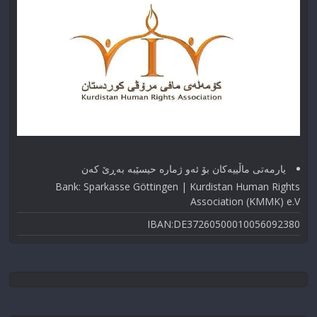
یارمەتی ماڵییەکان بۆ ئەو ژماره حیسێبە بەڕێ کەن
Bank: Sparkasse Göttingen | Kurdistan Human Rights
Association (KMMK) e.V
IBAN:DE37260500010056092380