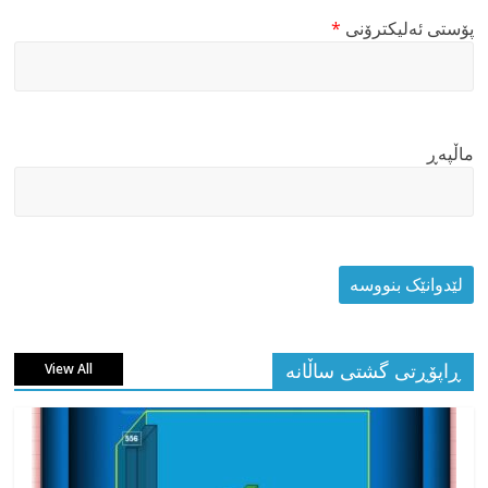
پۆستی ئەلیکترۆنی
*
ماڵپه‌ڕ
ڕاپۆڕتی گشتی ساڵانه
View All