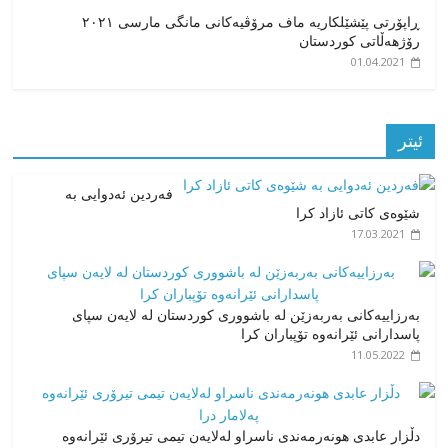
ڕاپۆرتی پێشێلکاریە ماف مرۆڤیەکانی مانگی مارسی ٢٠٢١
رۆژهەڵاتی کوردستان
01.04.2021
ئیتر
فەردین ئەدوایی بە
شێوەی کاتی ئازاد کرا
17.03.2021
بەرزاییەکانی بەربەزێن لە باشووری کوردستان لە لایەن سپای
پاسدارانی ئێرانەوە تۆپباران کرا
11.05.2022
دڵزار عابدی هونەرمەندی ناسراو لەلایەن تیمی تیرۆری ئێرانەوە