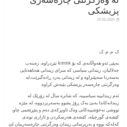
پزیشکی
07.02.2025
ک. م. م. ک:
بەپێی ئەو هەواڵانەی کە بۆ kmmk نێردراوە، زەینەب
جەلالیان، زیندانی سیاسی کە سزای زیندانی هەتاهەتایی
بەسەردا سەپێنراوە و لە زیندانی یەزد ڕادەگیرێت،لە
وەرگرتنی چارەسەر پزیشکی بێبەش کراوە.
ئەم زیندانییە سیاسییە، کە شانزە ساڵ لە زۆرێک لە
زیندانەکاندا بەبێ یەک ڕۆژ پشوو بەسەربردووە، لە مێژە
تووشی نەخۆشییەکانی وەک ئاوبڕکەی دەم و پتێڕێجمی چاو،
کێشەی گورچیلە، کێشەی هەرسکردن و ئازاری توندی
کەلەکە بووە و بەرپرسانی زیندان وەرگرتنی چارەسەرییان لێ