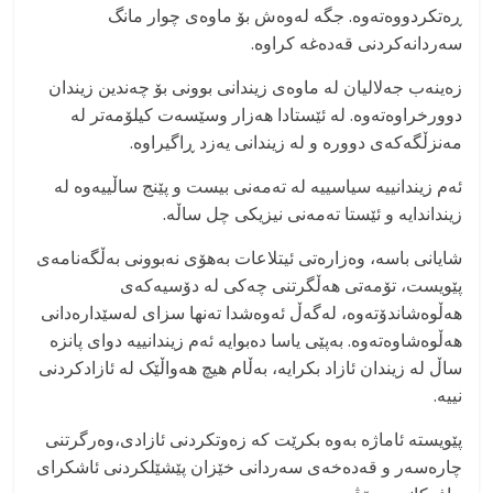
ڕەتکردووەتەوە. جگە لەوەش بۆ ماوەی چوار مانگ
سەردانەکردنی قەدەغە کراوە.
زەینەب جەلالیان لە ماوەی زیندانی بوونی بۆ چەندین زیندان
دوورخراوەتەوە. لە ئێستادا هەزار وسێسەت کیلۆمەتر لە
مەنزڵگەکەی دوورە و لە زیندانی یەزد ڕاگیراوە.
ئەم زیندانییە سیاسییە لە تەمەنی بیست و پێنج ساڵییەوە لە
زینداندایە و ئێستا تەمەنی نیزیکی چل ساڵە.
شایانی باسە، وەزارەتی ئیتلاعات بەهۆی نەبوونی بەڵگەنامەی
پێویست، تۆمەتی هەڵگرتنی چەکی لە دۆسیەکەی
هەڵوەشاندۆتەوە، لەگەڵ ئەوەشدا تەنها سزای لەسێدارەدانی
هەڵوەشاوەتەوە. بەپێی یاسا دەبوایە ئەم زیندانییە دوای پانزە
ساڵ لە زیندان ئازاد بکرایە، بەڵام هیچ هەواڵێک لە ئازادکردنی
نییە.
پێویستە ئاماژە بەوە بکرێت کە زەوتکردنی ئازادی،وەرگرتنی
چارەسەر و قەدەخەی سەردانی خێزان پێشێلکردنی ئاشکرای