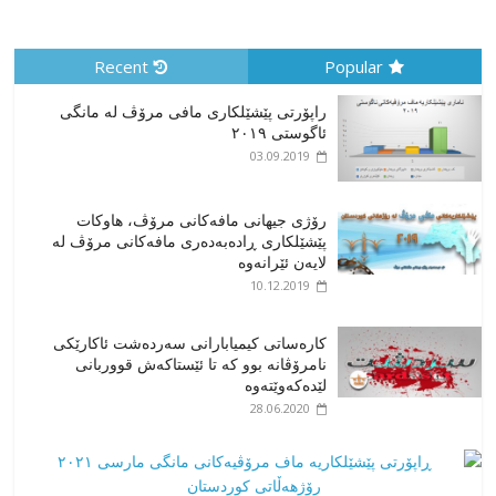
Recent
Popular
راپۆرتی پێشێلكاری مافی مرۆڤ له‌ مانگی
ئاگوستی ٢٠١٩
03.09.2019
رۆژی جیهانی مافەکانی مرۆڤ، هاوکات
پێشێلکاری ڕادەبەدەری مافەکانی مرۆڤ لە
لایەن ئێرانەوە
10.12.2019
کارەساتی کیمیابارانی سەردەشت ئاکارێکی
نامرۆڤانە بوو کە تا ئێستاکەش قووربانی
لێدەکەوێتەوە
28.06.2020