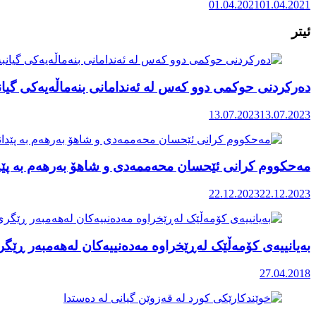
01.04.2021
01.04.2021
ئیتر
دەرکردنی حوکمی دوو کەس لە ئەندامانی بنەماڵەیەکی گیا
13.07.2023
13.07.2023
مەحکووم کرانی ئێحسان محەممەدی و شاهۆ بەرهەم بە پێد
22.12.2023
22.12.2023
بەیانییەی کۆمەڵێک لەڕێخراوە مەدەنییەکان لەهەمبەر ڕێگر
27.04.2018