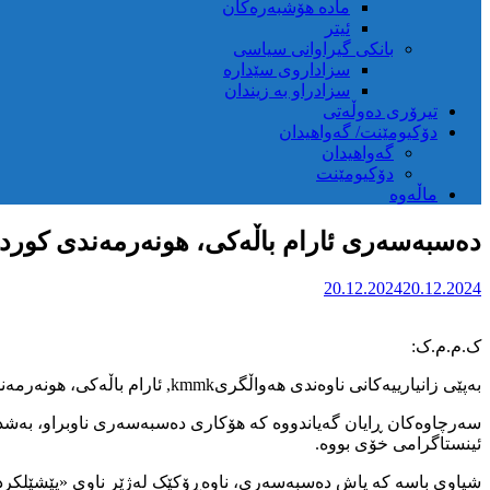
مادە هۆشبەرەکان
ئیتر
بانکی گیراوانی سیاسی
سزاداروی سێدارە
سزادراو بە زیندان
تیرۆری دەوڵەتی
دۆکیومێنت/ گەواهیدان
گەواهیدان
دۆکیومێنت
ماڵەوە
دەسبەسەری ئارام باڵەکی، هونەرمەندی کورد لەل
20.12.2024
20.12.2024
ک.م.م.ک:
بەپێی زانیارییەکانی ناوەندی هەواڵگریkmmk, ئارام باڵەکی، هونەرمەندی خەڵکی مەریوان، ڕۆژی پێنجشەممە ٢٩ی سەرماوەز، لەلایەن هێزە ئیتلاعاتییەکانی ڕێژیمی ئێرانەوە لەو شارە دەسبەسەر کراوە.
سەرچاوەکان ڕایان گەیاندووە کە هۆکاری دەسبەسەری ناوبراو، بەش
ئینستاگرامی خۆی بووە.
شیاوی باسە کە پاش دەسبەسەری، ناوەڕۆکێک لەژێر ناوی «پێشێلکردنی 