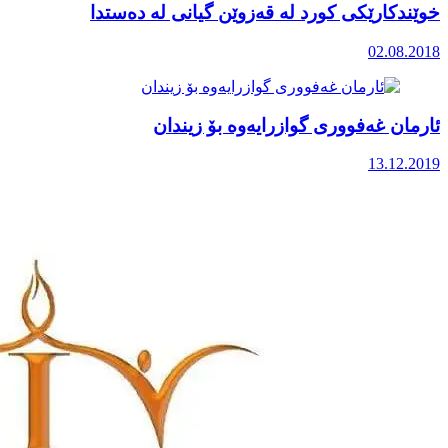
خوێندکارێکی کورد لە قەزوێن گیانی لە دەستدا
02.08.2018
ئارمان غەفووری گوازرایەوە بۆ زیندان
13.12.2019