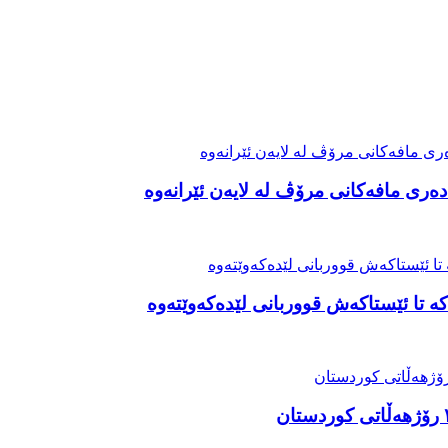
ەری مافەکانی مرۆڤ لە لایەن ئێرانەوە
ە تا ئێستاکەش قووربانی لێدەکەوێتەوە