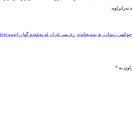
نەزانراوە.
وکمی زیندان، بۆ بەندیخانەی ڕێژیمی ئێران لە نەغەدە گوازرایەوە
ext →
اون بە
*