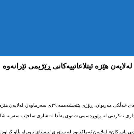
ایەن هێزە ئیتلاعاتییەکانی ڕێژیمی ئێرانەوە
داری نەکردنی لە ڕێوڕەسمی شەوی یەڵدا لە شاری ساحێب سەربە شاری
یاساکان» لەلایەن ئەماکنەوە لە ستۆری ئینستای ناوبراو بڵاو کراوەتە