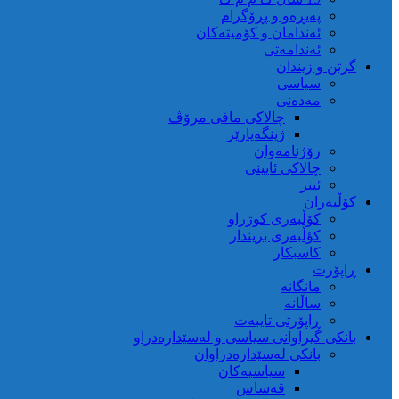
پەیڕەو و پڕۆگرام
ئەندامان و کۆمیتەکان
ئەندامەتی
گرتن و زیندان
سیاسی
مەدەنی
چالاکی مافی مرۆڤ
ژینگەپارێز
رۆژنامەوان
چالاکی ئایینی
ئیتر
کۆڵبەران
کۆڵبەری کوژراو
کؤڵبەری بریندار
کاسبکار
ڕاپۆرت
مانگانە
ساڵانە
ڕاپۆرتی تایبەت
بانکی گیراوانی سیاسی و لەسێدارەدراو
بانکی لەسێدارەدراوان
سیاسیەکان
قەساس