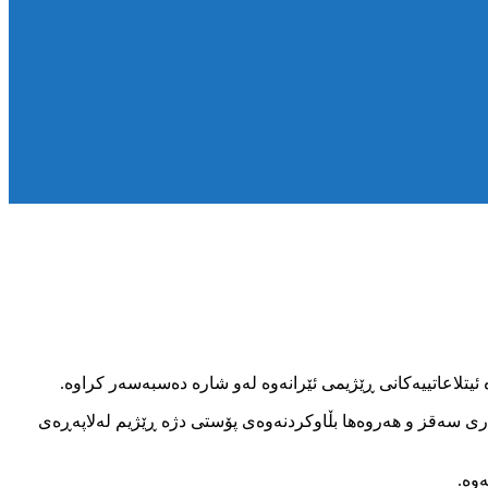
 سەقز و هەروەها بڵاوکردنەوەی پۆستی دژە ڕێژیم لەلاپەڕەی
وە.