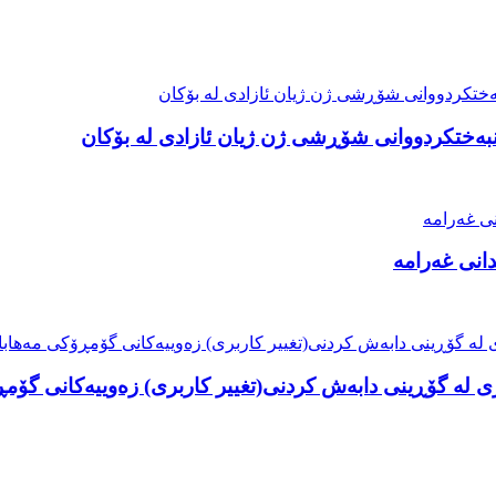
نبەختکردووانی شۆڕشی ژن ژیان ئازادی لە بۆکان
انی غەرامە
ی لە گۆڕینی دابەش کردنی(تغییر کاربری) زەوییەکانی گۆمڕ