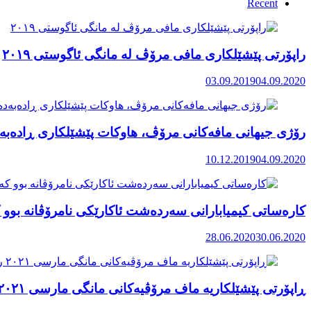
Recent
راپۆرتی پێشێلكاری مافی مرۆڤ له‌ مانگی ئاگوستی ٢٠١٩
03.09.2019
04.09.2020
رۆژی جیهانی مافەکانی مرۆڤ، هاوکات پێشێلکاری ڕادەبەد
10.12.2019
04.09.2020
کارەساتی کیمیابارانی سەردەشت ئاکارێکی نامرۆڤانە بوو ک
28.06.2020
30.06.2020
ڕاپۆرتی پێشێلکاریە ماف مرۆڤیەکانی مانگی مارسی ٢٠٢١ رۆژهەڵاتی کوردستان