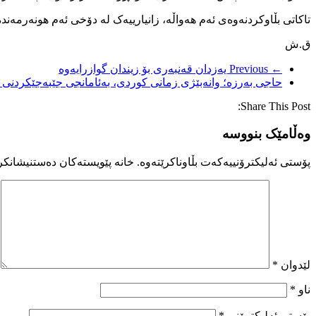
تاکاتی بڵاوکردنەوەی ئەم هەواڵە، زانیارییەک لە دۆخی ئەم هونەرمەندە 
ق.ش
← Previous
یەزدان قەنبەری بۆ زیندان گوازرایەوە
حاجی بەرزە؛ وانەبێژی زمانی کوردی، بەئامانجی جێبەجێکردنی ح
Share This Post:
وەڵامێک بنووسە
پۆستی ئەلیکترۆنییەکەت بڵاوناکرێتەوە.
خانە پێویستەکان دەستنیشانکر
لێدوان
*
ناو
*
پۆستی ئەلیکترۆنی
*