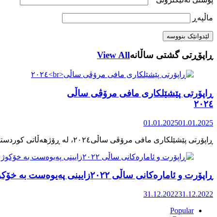
ماڵپه‌ڕ
ڕاپۆڕتی گشتی ساڵانه
View All
ڕاپۆرتی پێشێلکاری مافی مرۆڤی ساڵی
٢٠٢٤
01.01.2025
01.01.2025
ڕاپۆرت و ئامارەکانی ساڵی ٢٠٢٢زایینی پەیوەست بە خۆکوژی منداڵان لە کوردستان
31.12.2022
31.12.2022
Popular