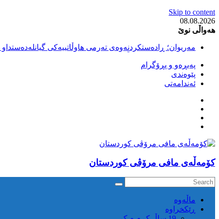
Skip to content
08.08.2026
هەواڵی نوێ
مەریوان؛ ڕادەستکردنەوەی تەرمی هاوڵاتییەکی گیانلەدەستداو ل
سەقز؛ بێهزاد ڕەسووڵی بەندکراوی سیاسی کورد ژیانی لە مەتر
پەیڕەو و پڕۆگرام
سەقز؛ دەسبەسەری دوو گەنج لەلایەن هێزە ئەمنییەکانی ڕێژیمی
پێوەندی
کوژرانی هاوڵاتییەکی خەڵکی سەردەشت لە کاتی کۆڵبەری لە نا
ئەندامەتی
مەریوان و ڕوانسەر؛ کوژرانی دوو هاوڵاتی لە کاتی کۆڵبەریدا 
كۆمه‌ڵه‌ی مافی مرۆڤی کوردستان
ماڵه‌وه‌
ڕێکخراوە
19 ساڵ ک م م ک