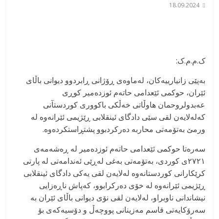
18.09.2024
ک.م.م.ک:
بەپێی زانیارییەکان، لەماوەی ڕۆژانی ڕابردوو دیوانی باڵای
ئێران، حوکمی ئێعدامی حاتەم ئوزدەمیر کوڕی
عەبدولروحمان هاوڵاتی خەڵکی باکووری کوردستآنی
کەلەلایەن لقی سێی دادگای ئینقلابی ڕێژیمی ئێرانەوە لە
ورمێ بەتۆمەتی محاربە دەرکردبوو پشتڕاستکردەوە.
سەرەتا حوکمی ئێعدامی حاتەم ئوزدەمیر لە ڕەشەمەی
٢٧٢١ی کوردی، بەتۆمەتی بەغی لەڕێی ئەندامەتی لە پارتی
کرێکارانی کوردستانەوە لەلایەن لقی یەکی دادگای ئینقلابی
ڕێژیمی ئێرانەوە لە خۆی دەرکرابوو، کەپاش ناڕەزایی
نیشاندانی ناوبراو، لەلایەن لقی نۆی دیوانی باڵای ئێران بە
سەرۆکایەتی قاسم مەزینانی پووچەڵ و دۆسیەکەی بۆ