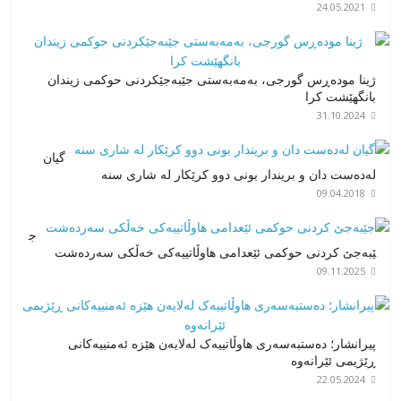
24.05.2021
ژینا مودەڕس گورجی، بەمەبەستی جێبەجێکردنی حوکمی زیندان
بانگهێشت کرا
31.10.2024
گیان
لەدەست دان و بریندار بونی دوو کرێکار لە شاری سنە
09.04.2018
ج
ێبەجێ کردنی حوکمی ئێعدامی هاوڵاتییەکی خەڵکی سەردەشت
09.11.2025
پیرانشار؛ دەستبەسەری هاوڵاتییەک لەلایەن هێزە ئەمنییەکانی
ڕێژیمی ئێرانەوە
22.05.2024