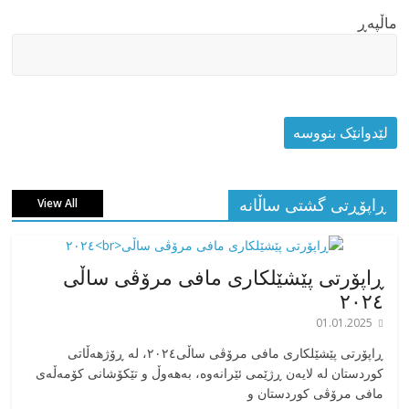
ماڵپه‌ڕ
ڕاپۆڕتی گشتی ساڵانه
View All
ڕاپۆرتی پێشێلکاری مافی مرۆڤی ساڵی
٢٠٢٤
01.01.2025
‎ڕاپۆرتی پێشێلکاری مافی مرۆڤی ساڵی٢٠٢٤، له ڕۆژهەڵاتی
کوردستان له لایەن ڕژێمی ئێرانەوە، بە‎هەوڵ و تێکۆشانی کۆمەڵەی
مافی مرۆڤی کوردستان و