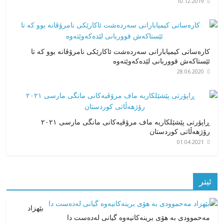
10.12.2019
کارەساتی کیمیابارانی سەردەشت ئاکارێکی نامرۆڤانە بوو کە تا
ئێستاکەش قووربانی لێدەکەوێتەوە
28.06.2020
ڕاپۆرتی پێشێلکاریە ماف مرۆڤیەکانی مانگی مارسی ٢٠٢١
رۆژهەڵاتی کوردستان
01.04.2021
ئیتر
بێهزاد
مەحموودی بە هۆی برینەکانیەوە گیانی لەدەست دا