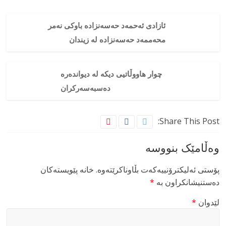
ئازادی ئەحمەد حەسەنزادە باوکی نەمر
محەممەد حەسەنزادە لە زیندان
چوار هاووڵاتیی دیکە لە دیواندەرە
دەسبەسەرکران
Share This Post:
وەڵامێک بنووسە
پۆستی ئەلیکترۆنییەکەت بڵاوناکرێتەوە.
خانە پێویستەکان
دەستنیشانکراون بە
*
لێدوان
*