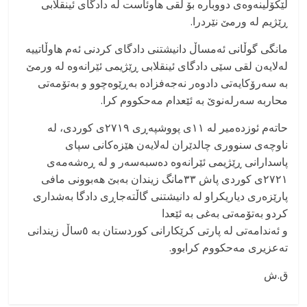
لێکۆڵینەوەی دووبارە بۆ لقی هاوئاست لە دادگای ئینقلابی
ڕێژیم لە ورمێ نێردرا.
مانگی گوڵانی ئەمساڵ دانیشتنی دادگای کردنی ئەم هاوڵاتییە
لەلایەن لقی سێی دادگای ئینقلابی ڕێژیمی ئێرانەوە لە ورمێ
بە سەرۆکایەتی دادوەر نەجەفزادە بەڕێوەچوو و بەتۆمەتی
محاربە سەرلەنوێ بە ئێعدام مەحکووم کرا.
حاتەم ئوزدەمیر لە ١١ی پووشپەڕی ٢٧١٩ی کوردی، لە
ناوچەی سنووری چالدێران لەلایەن هێزەکانی سپای
پاسدارانی ڕێژیمی ئێرانەوە دەسبەسەر و لە ڕەشەمەی
٢٧٢١ی کوردی پاش ٣٣مانگ زیندان بەبێ هەبوونی مافی
پارێزەری دیاریکراو لە دانیشتنی گاڵتەجاڕی دادگا بەشداری
کردو بەتۆمەتی بەغی بە ئێعدا
و ئەندامەتی لە پارتی کرێکارانی کوردستان بە ٥ساڵ زیندانی
تەعزیری مەحکووم کرابوو.
ق.ش