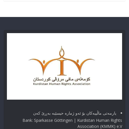
یارمەتی ماڵییەکان بۆ ئەو ژماره حیسێبە بەڕێ کەن
Bank: Sparkasse Göttingen | Kurdistan Human Rights
Association (KMMK) e.V