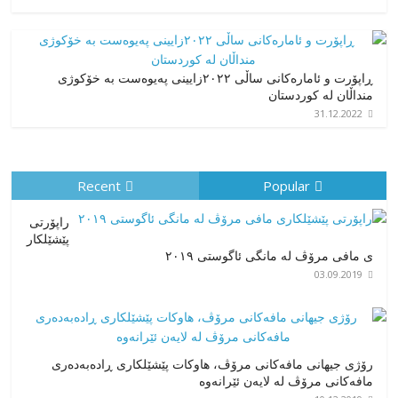
ڕاپۆرت و ئامارەکانی ساڵی ٢٠٢٢زایینی پەیوەست بە خۆکوژی
منداڵان لە کوردستان
31.12.2022
Recent
Popular
راپۆرتی
پێشێلكار
ی مافی مرۆڤ له‌ مانگی ئاگوستی ٢٠١٩
03.09.2019
رۆژی جیهانی مافەکانی مرۆڤ، هاوکات پێشێلکاری ڕادەبەدەری
مافەکانی مرۆڤ لە لایەن ئێرانەوە