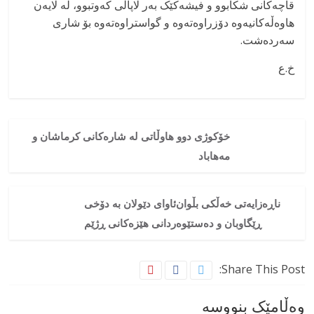
قاچەکانی شکابوو و فیشەکێک بەر لاپاڵی کەوتبوو، لە لایەن
هاوەڵەکانیەوە دۆزراوەتەوە و گواستراوەتەوە بۆ شاری
سەردەشت.
خ.ع
خۆکوژی دوو هاوڵاتی لە شارەکانی کرماشان و
مەهاباد
ناڕەزایەتی خەڵکی بڵوان‌ئاوای دێولان بە دۆخی
ڕێگاوبان و دەستێوەردانی هێزەکانی ڕژێم
Share This Post:
وەڵامێک بنووسە