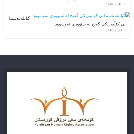
16.06.2016
گیانلەدەستدا
نی کۆڵبەرێکی گەنج لە سنووری نەوسوود
26.05.2023