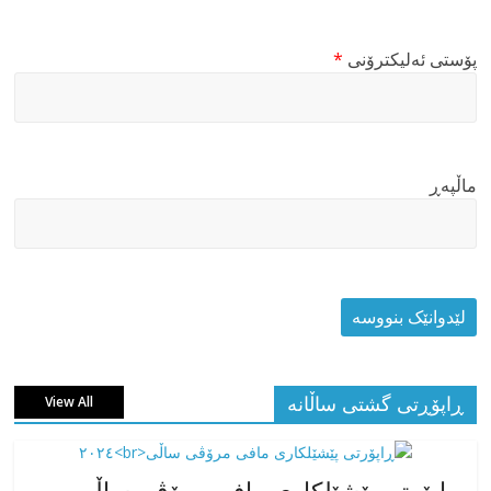
پۆستی ئەلیکترۆنی
*
ماڵپه‌ڕ
ڕاپۆڕتی گشتی ساڵانه
View All
ڕاپۆرتی پێشێلکاری مافی مرۆڤی ساڵی