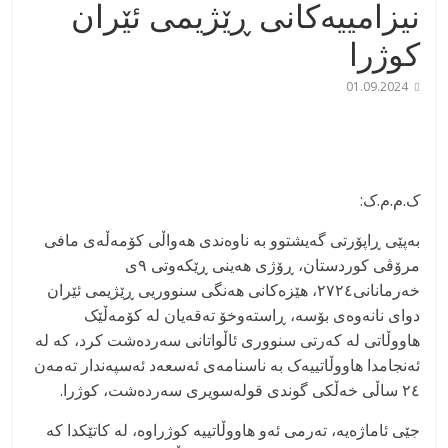
نیزامییەکانی ڕێژیمی ئێران
کوژرا
01.09.2024
‏ک.م.م.ک:
بەپێی ڕاپۆرتی گەیشتوو بە ناوەندی هەواڵی کۆمەڵەی مافی
مرۆڤی کوردستان، ڕۆژی هەینی ڕێکەوتی ٩ی
خەرمانانی٢٧٢٤، هێزەکانی هەنگی سنووریی ڕێژیمی ئێران
دوای نانەوەی بۆسە، ڕاستەوخۆ تەقەیان لە کۆمەڵێک
هاووڵاتی لە کەرتی سنووری ئاڵواتانی سەردەشت کرد، کە لە
ئەنجامدا هاووڵاتییەک بە ناسنامەی ئەسعەد ئەسپەندار تەمەن
٢٤ ساڵی خەڵکی گوندی قولەسویری سەردەشت، کوژرا.
جێی ئاماژەیه، تەرمی ئەو هاووڵاتییە کوژراوە، لە کاتێکدا کە