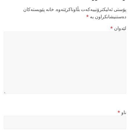
پۆستی ئەلیکترۆنییەکەت بڵاوناکرێتەوە.
خانە پێویستەکان
دەستنیشانکراون بە
*
لێدوان
*
ناو
*