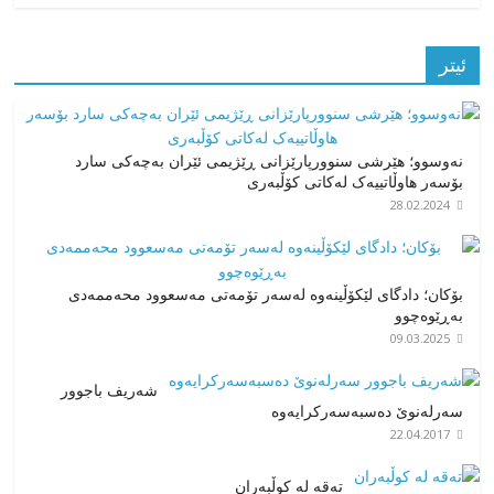
ئیتر
نەوسوو؛ هێرشی سنوورپارێزانی ڕێژیمی ئێران بەچەکی سارد
بۆسەر هاوڵاتییەک لەکاتی کۆڵبەری
28.02.2024
بۆکان؛ دادگای لێکۆڵینەوە لەسەر تۆمەتی مەسعوود محەممەدی
بەڕێوەچوو
09.03.2025
شەریف باجوور
سەرلەنوێ دەسبەسەرکرایەوە
22.04.2017
تەقە لە کوڵبەران