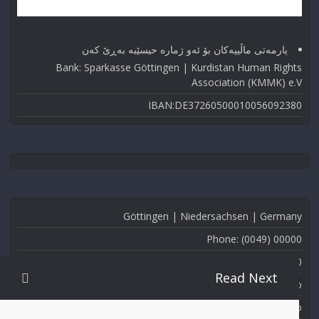
یارمەتی ماڵییەکان بۆ ئەو ژماره حیسێبە بەڕێ کەن
Bank: Sparkasse Göttingen | Kurdistan Human Rights
Association (KMMK) e.V
IBAN:DE37260500010056092380
Göttingen | Niedersachsen | Germany
Phone: (0049) 00000
Fax: (0049) 000-000
Read Next
Email: info@kmmk.info
Website: www.kmmk.info