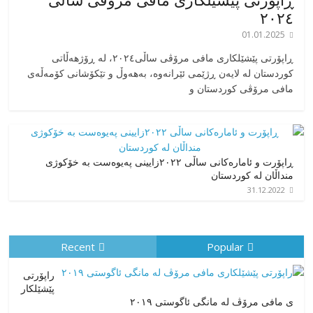
٢٠٢٤
01.01.2025
‎ڕاپۆرتی پێشێلکاری مافی مرۆڤی ساڵی٢٠٢٤، له ڕۆژهەڵاتی
کوردستان له لایەن ڕژێمی ئێرانەوە، بە‎هەوڵ و تێکۆشانی کۆمەڵەی
مافی مرۆڤی کوردستان و
ڕاپۆرت و ئامارەکانی ساڵی ٢٠٢٢زایینی پەیوەست بە خۆکوژی
منداڵان لە کوردستان
31.12.2022
Recent
Popular
راپۆرتی
پێشێلكار
ی مافی مرۆڤ له‌ مانگی ئاگوستی ٢٠١٩