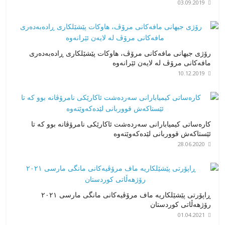
03.09.2019
رۆژی جیهانی مافەکانی مرۆڤ، هاوکات پێشێلکاری ڕادەبەدەری
مافەکانی مرۆڤ لە لایەن ئێرانەوە
10.12.2019
کارەساتی کیمیابارانی سەردەشت ئاکارێکی نامرۆڤانە بوو کە تا
ئێستاکەش قووربانی لێدەکەوێتەوە
28.06.2020
ڕاپۆرتی پێشێلکاریە ماف مرۆڤیەکانی مانگی مارسی ٢٠٢١
رۆژهەڵاتی کوردستان
01.04.2021