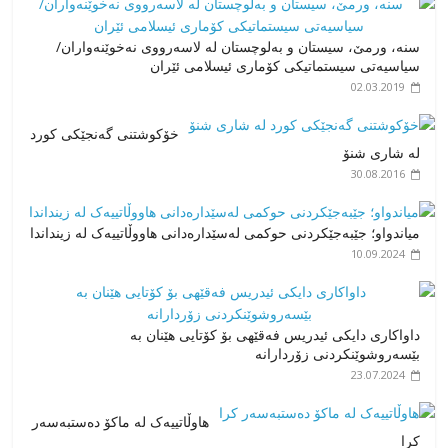
سنە، ورمێ، سیستان و بەلوچستان لە لاسەرووی نەخوێنەواران/
سیاسیەتی سیستماتیکی کۆماری ئیسلامی ئێران
02.03.2019
خۆکوشتنی گەنجێکی کورد
لە شاری شنۆ
30.08.2016
میاندواو؛ جێبەجێکردنی حوکمی لەسێدارەدانی هاووڵاتییەک لە زینداندا
10.09.2024
داواکاری دایکی ئیدریس فەقێهی بۆ کۆتایی هێنان بە
بێسەروشوێنکردنی زۆردارانە
23.07.2024
هاوڵاتییەک لە ماکۆ دەستبەسەر
کرا