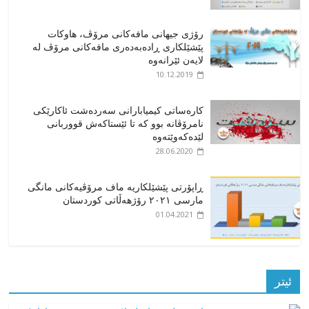
رۆژی جیهانی مافەکانی مرۆڤ، هاوکات
پێشێلکاری ڕادەبەدەری مافەکانی مرۆڤ لە
لایەن ئێرانەوە
10.12.2019
کارەساتی کیمیابارانی سەردەشت ئاکارێکی
نامرۆڤانە بوو کە تا ئێستاکەش قووربانی
لێدەکەوێتەوە
28.06.2020
ڕاپۆرتی پێشێلکاریە ماف مرۆڤیەکانی مانگی
مارسی ٢٠٢١ رۆژهەڵاتی کوردستان
01.04.2021
ئیتر