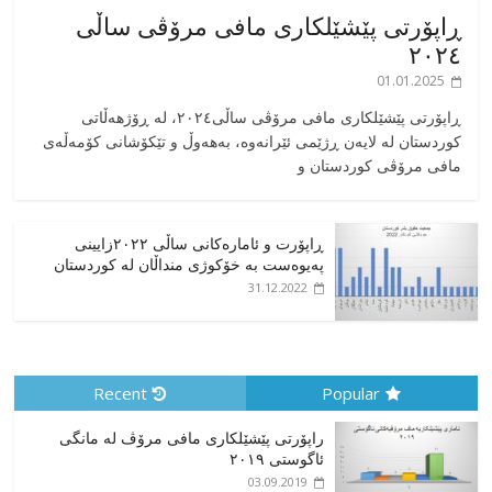
ڕاپۆرتی پێشێلکاری مافی مرۆڤی ساڵی
٢٠٢٤
01.01.2025
‎ڕاپۆرتی پێشێلکاری مافی مرۆڤی ساڵی٢٠٢٤، له ڕۆژهەڵاتی
کوردستان له لایەن ڕژێمی ئێرانەوە، بە‎هەوڵ و تێکۆشانی کۆمەڵەی
مافی مرۆڤی کوردستان و
ڕاپۆرت و ئامارەکانی ساڵی ٢٠٢٢زایینی
پەیوەست بە خۆکوژی منداڵان لە کوردستان
31.12.2022
Recent
Popular
راپۆرتی پێشێلكاری مافی مرۆڤ له‌ مانگی
ئاگوستی ٢٠١٩
03.09.2019