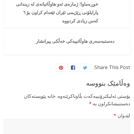
خوڕەماوا؛ ژمارەی ئەو هاوڵاتیانەی لە زیندانی
پارایلۆنی ڕێژیمی ئێران ئێعدام کراون بۆ ٦
کەس زیادی کردووە
دەستبەسەری هاوڵاتییەکی خەڵکی پیرانشار
Share This Post:
وەڵامێک بنووسە
پۆستی ئەلیکترۆنییەکەت بڵاوناکرێتەوە.
خانە پێویستەکان
دەستنیشانکراون بە
*
لێدوان
*