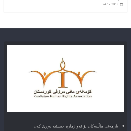
24.12.2019
یارمەتی ماڵییەکان بۆ ئەو ژماره حیسێبە بەڕێ کەن