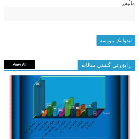
ماڵپه‌ڕ
ڕاپۆڕتی گشتی ساڵانه
View All