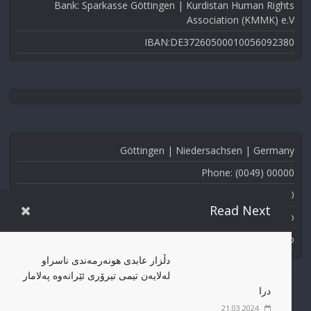
Bank: Sparkasse Göttingen | Kurdistan Human Rights
Association (KMMK) e.V
IBAN:DE37260500010056092380
Göttingen | Niedersachsen | Germany
Phone: (0049) 00000
Fax: (0049) 000-000
Read Next
Email: info@kmmk.info
Website: www.kmmk.info
دڵزار عابدی هونەرمەندی ناسراو
لەلایەن تیمی تیرۆری ئێرانەوە پەلامار
درا
21.03.2024