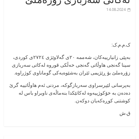
14.08.2024
ک.م.م.ک:
بەپێی زانیارییەکان، شەممە ٢٠ی گەلاوێژی ٢٧٢٤ی کوردی،
سینا گەنجی هاوڵاتی گەنجی خەڵکی قوروە لەکاتی سەربازی
زۆرەملێ بۆ ڕێژیمی ئێران بەشێوەیەکی گوماناوی کوژراوە.
بەپرسانی لێپرسراوی سەربازگوکە، مردنی ئەم هاوڵاتییە گرێ
دەدەن بە خۆکوژییەوە لەکاتێکدا بنەماڵەی ناوبراو باس لە
کوشتنی کوڕەکەیان دوکەن.
ق.ش