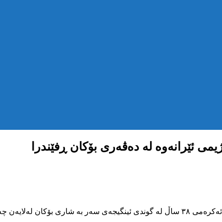
یمی ئێرانەوە لە دەڤەری بۆکان ڕفێندرا