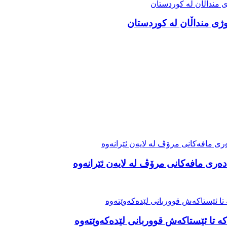
ەری مافەکانی مرۆڤ لە لایەن ئێرانەوە
ە تا ئێستاکەش قووربانی لێدەکەوێتەوە