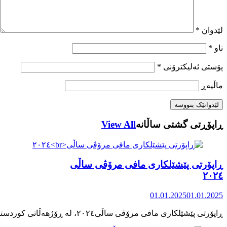
لێدوان
*
ناو
*
پۆستی ئەلیکترۆنی
*
ماڵپه‌ڕ
ڕاپۆڕتی گشتی ساڵانه
View All
ڕاپۆرتی پێشێلکاری مافی مرۆڤی ساڵی
٢٠٢٤
01.01.2025
01.01.2025