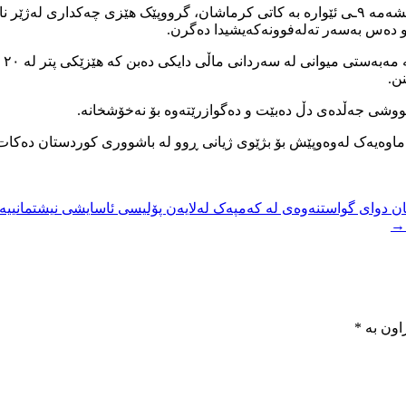
بە پێی ئەو زانییاریانەی بە ناوەندی هەواڵنێری KMMK گەیشتووە، پێنجشەمە ۹ـی ئێوارە بە کاتی کر
ن و دەس بەسەر تەلەفوونەکەیشیدا دەگرن.
بە
ن.
تووشی جەڵدەی دڵ دەبێت و دەگوازرێتەوە بۆ نەخۆشخانە.
ماوەیەک لەوەوپێش بۆ بژێوی ژیانی ڕوو لە باشووری کوردستان دەکا
ان دوای گواستنەوەی لە کەمپەک لەلایەن پۆلیسی ئاسایشی نیشتمانییە
اون بە
*