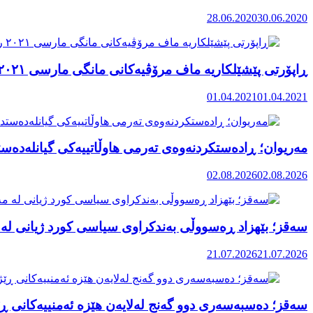
28.06.2020
30.06.2020
ڕاپۆرتی پێشێلکاریە ماف مرۆڤیەکانی مانگی مارسی ٢٠٢١ رۆژهەڵاتی کوردستان
01.04.2021
01.04.2021
مەریوان؛ ڕادەستکردنەوەی تەرمی هاوڵاتییەکی گیانلەدەستد
02.08.2026
02.08.2026
سەقز؛ بێهزاد ڕەسووڵی بەندکراوی سیاسی کورد ژیانی لە 
21.07.2026
21.07.2026
سەقز؛ دەسبەسەری دوو گەنج لەلایەن هێزە ئەمنییەکانی ڕێ