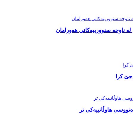
ە ناوچە سنوورییەکانی هەورامان
جێ کرا
رەنووسی هاوڵاتییەکی تر