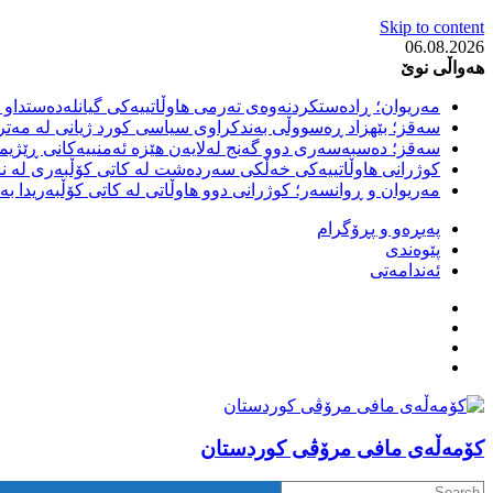
Skip to content
06.08.2026
هەواڵی نوێ
مەریوان؛ ڕادەستکردنەوەی تەرمی هاوڵاتییەکی گیانلەدەستداو ل
سەقز؛ بێهزاد ڕەسووڵی بەندکراوی سیاسی کورد ژیانی لە مەتر
سەقز؛ دەسبەسەری دوو گەنج لەلایەن هێزە ئەمنییەکانی ڕێژیمی
کوژرانی هاوڵاتییەکی خەڵکی سەردەشت لە کاتی کۆڵبەری لە نا
مەریوان و ڕوانسەر؛ کوژرانی دوو هاوڵاتی لە کاتی کۆڵبەریدا 
پەیڕەو و پڕۆگرام
پێوەندی
ئەندامەتی
كۆمه‌ڵه‌ی مافی مرۆڤی کوردستان