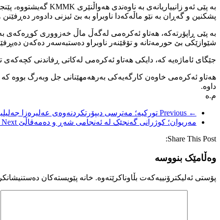
پشکنین و گەڕان بە نێو ماڵەکەدا ناوبراو بە بێ ئیزنی دادوەر دەڕفێن
شێوازێکی بێ حورمەتانە و تۆقێنەر ناوبراو دەستبەسەر دەکەن دەیڕفێن
جێگای ئاماژەیە کە، دایکی هەتاو ئەکرەمی لەکاتی ڕفاندنی کچەکەی 
هەتاو ئەکرەمی خاوەن کارگەیەکی بەرهەمهێنانی جل وبەرگ بووە کە 
داوە.
م.ه
← Previous
تورکیە؛ مەترسی دیپۆرتکردنەوەی عەلیرەزا جەلیلی
مەریوان؛ کوژرانی گەنجێک له ئەنجامی شەڕ و دەمەقاڵێ
Next →
Share This Post:
وەڵامێک بنووسە
پۆستی ئەلیکترۆنییەکەت بڵاوناکرێتەوە.
خانە پێویستەکان دەستنیشانکر