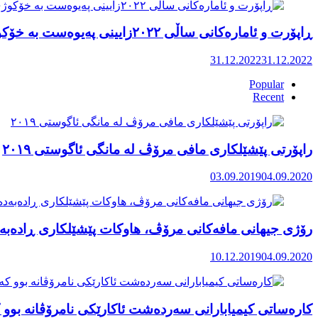
ڕاپۆرت و ئامارەکانی ساڵی ٢٠٢٢زایینی پەیوەست بە خۆکوژی منداڵان لە کوردستان
31.12.2022
31.12.2022
Popular
Recent
راپۆرتی پێشێلكاری مافی مرۆڤ له‌ مانگی ئاگوستی ٢٠١٩
03.09.2019
04.09.2020
رۆژی جیهانی مافەکانی مرۆڤ، هاوکات پێشێلکاری ڕادەبەد
10.12.2019
04.09.2020
کارەساتی کیمیابارانی سەردەشت ئاکارێکی نامرۆڤانە بوو ک