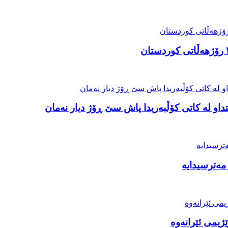
او لە کاتی کۆڵبەریدا پاش سێ ڕۆژ دیار نەمان
مەترسیدایە
ژیمی ئێرانەوە