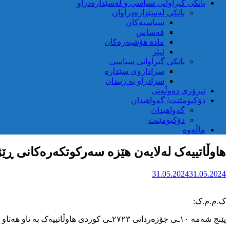
بانکی گیراوانی سیاسی و لەسێدارەدراو
بانکی لەسێدارەدراوان
سیاسیەکان
قەساس
مادە هۆشبەرەکان
ئیتر
بانکی گیراوانی سیاسی
سزاداروی سێدارە
سزادراو بە زیندان
تیرۆری دەوڵەتی
دۆکیومێنت/ گەواهیدان
گەواهیدان
دۆکیومێنت
ماڵەوە
هاوڵاتییەک لەلایەن هێزە سەرکوتکەرەکانی ڕێژ
31.05.2024
31.05.2024
ک.م.م.ک:
پێنج شەمە ۱۰ـی جۆزەردانی ۲۷۲۳ـی کوردی هاوڵاتییەک بە ناو هەتاو ئەکرەمی ۳٨ ساڵ لە گوندی ئینگیجەی سەر بە شاری بۆکان لەلایەن چەکدارنی سەر بە (سپاە الزینب) ـی ڕژێمی ئێران دەڕفێندرێت.