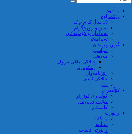
ماڵه‌وه‌
ڕێکخراوە
19 ساڵ ک م م ک
پەیڕەو و پڕۆگرام
ئەندامان و کۆمیتەکان
ئەندامەتی
گرتن و زیندان
سیاسی
مەدەنی
چالاکی مافی مرۆڤ
ژینگەپارێز
رۆژنامەوان
چالاکی ئایینی
ئیتر
کۆڵبەران
کۆڵبەری کوژراو
کؤڵبەری بریندار
کاسبکار
ڕاپۆرت
مانگانە
ساڵانە
ڕاپۆرتی تایبەت