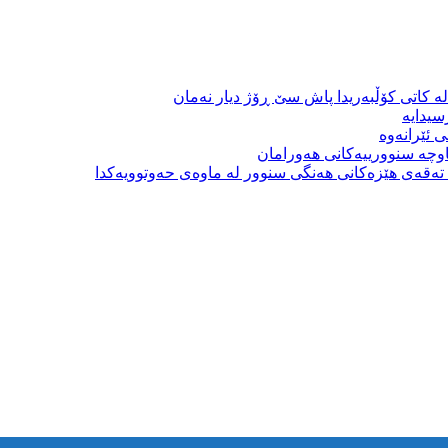
ە کاتی کۆڵبەریدا پاش سێ ڕۆژ دیار نەمان
سیدایە
 ئێرانەوە
وچە سنوورییەکانی هەورامان
بە تەقەی هێزەکانی هەنگی سنوور لە ماوەی حەوتوویەکدا