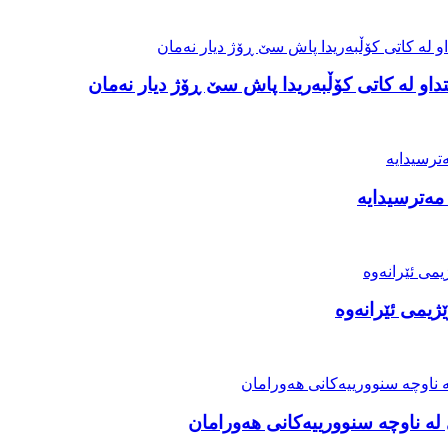
او لە کاتی کۆڵبەریدا پاش سێ ڕۆژ دیار نەمان
مەترسیدایە
ژیمی ئێرانەوە
ە ناوچە سنوورییەکانی هەورامان