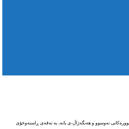
ەقز، له سنوورەکانی نەوسوو و هەنگەژاڵ-ی بانە، بە تەقەی ڕاستەوخۆی