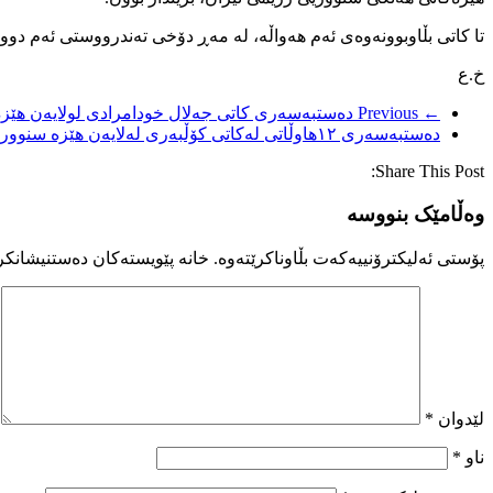
تا کاتی بڵاوبوونەوەی ئەم هەواڵە، له مەڕ دۆخی تەندرووستی ئەم دوو ها
خ.ع
← Previous
دەستبەسەری کاتی جەلال خودامرادی لولایەن هێزە
دەستبەسەری ١٢هاوڵاتی لەکاتی کۆڵبەری لەلایەن هێزە سنوورییەکانی عێراق
Share This Post:
وەڵامێک بنووسە
پۆستی ئەلیکترۆنییەکەت بڵاوناکرێتەوە.
خانە پێویستەکان دەستنیشانکر
لێدوان
*
ناو
*