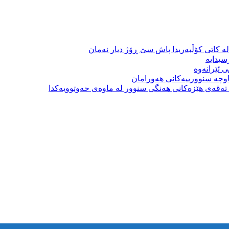
ە کاتی کۆڵبەریدا پاش سێ ڕۆژ دیار نەمان
سیدایە
 ئێرانەوە
وچە سنوورییەکانی هەورامان
بە تەقەی هێزەکانی هەنگی سنوور لە ماوەی حەوتوویەکدا