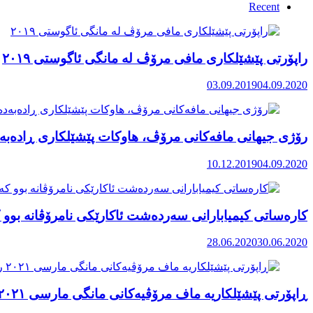
Recent
راپۆرتی پێشێلكاری مافی مرۆڤ له‌ مانگی ئاگوستی ٢٠١٩
03.09.2019
04.09.2020
رۆژی جیهانی مافەکانی مرۆڤ، هاوکات پێشێلکاری ڕادەبەد
10.12.2019
04.09.2020
کارەساتی کیمیابارانی سەردەشت ئاکارێکی نامرۆڤانە بوو ک
28.06.2020
30.06.2020
ڕاپۆرتی پێشێلکاریە ماف مرۆڤیەکانی مانگی مارسی ٢٠٢١ رۆژهەڵاتی کوردستان