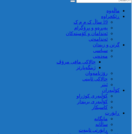
ماڵه‌وه‌
ڕێکخراوە
19 ساڵ ک م م ک
پەیڕەو و پڕۆگرام
ئەندامان و کۆمیتەکان
ئەندامەتی
گرتن و زیندان
سیاسی
مەدەنی
چالاکی مافی مرۆڤ
ژینگەپارێز
رۆژنامەوان
چالاکی ئایینی
ئیتر
کۆڵبەران
کۆڵبەری کوژراو
کؤڵبەری بریندار
کاسبکار
ڕاپۆرت
مانگانە
ساڵانە
ڕاپۆرتی تایبەت