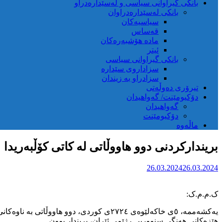
بانکی گیراوانی سیاسی و لەسێدارەدراو
بانکی لەسێدارەدراوان
سیاسیەکان
قەساس
مادە هۆشبەرەکان
ئیتر
بانکی گیراوانی سیاسی
سزاداروی سێدارە
سزادراو بە زیندان
تیرۆری دەوڵەتی
دۆکیومێنت/ گەواهیدان
گەواهیدان
دۆکیومێنت
ماڵەوە
بریندارکردنی دوو هاووڵاتی له کاتی کۆڵبەریدا
26.03.2024
26.03.2024
ک.م.م.ک:
یەکشەممە، ٥ی خاکەلێوەی ٢٧٢٤ی کوردی، د
هێزەکانی هەنگی سنووریی رژێمی ئێران، بریندار بوون.