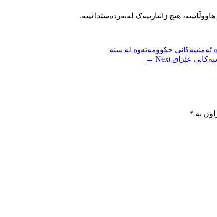
ووڵاتییه، هیچ زانیارییەک لەبەردەستدا نییە.
 ئەمنییەکانی حکوومەتەوە لە سنە
Next →
اون بە
*