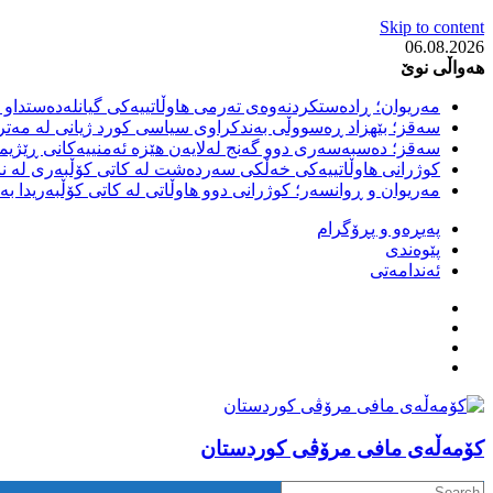
Skip to content
06.08.2026
هەواڵی نوێ
مەریوان؛ ڕادەستکردنەوەی تەرمی هاوڵاتییەکی گیانلەدەستداو ل
سەقز؛ بێهزاد ڕەسووڵی بەندکراوی سیاسی کورد ژیانی لە مەتر
سەقز؛ دەسبەسەری دوو گەنج لەلایەن هێزە ئەمنییەکانی ڕێژیمی
کوژرانی هاوڵاتییەکی خەڵکی سەردەشت لە کاتی کۆڵبەری لە نا
مەریوان و ڕوانسەر؛ کوژرانی دوو هاوڵاتی لە کاتی کۆڵبەریدا 
پەیڕەو و پڕۆگرام
پێوەندی
ئەندامەتی
كۆمه‌ڵه‌ی مافی مرۆڤی کوردستان