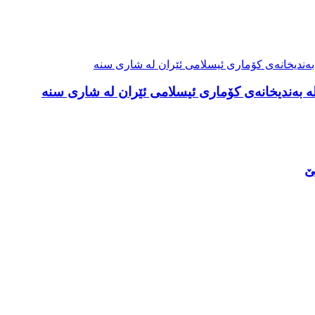
لە بەندیخانەی کۆماری ئیسلامی ئێران لە شاری سنە
ێ