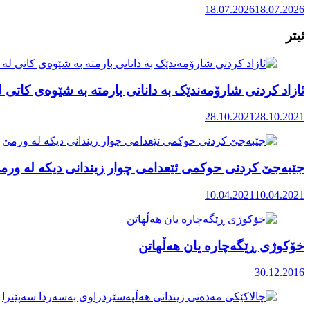
18.07.2026
18.07.2026
ئیتر
ئازاد کردنی شارۆمەندێک بە دانانی بارمتە بە شێوەی کاتی 
28.10.2021
28.10.2021
جێبەجێ کردنی حوکمی ئێعدامی چوار زیندانی دیکە لە ورم
10.04.2021
10.04.2021
خۆکوژی ڕێگەچارە یان هەڵهاتن
30.12.2016