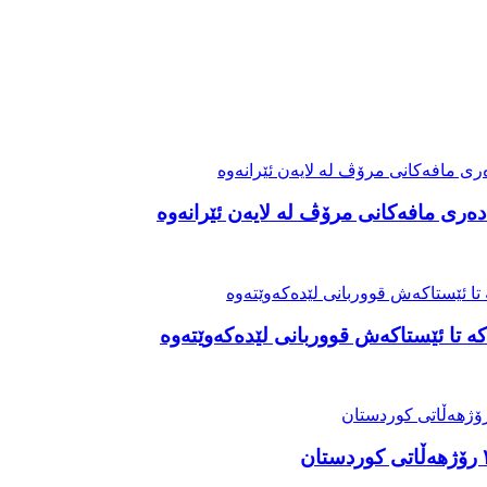
ەری مافەکانی مرۆڤ لە لایەن ئێرانەوە
ە تا ئێستاکەش قووربانی لێدەکەوێتەوە