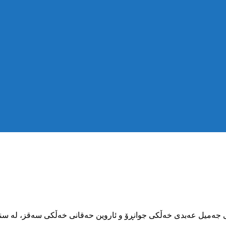
وو هاووڵاتی بە ناوەکانی جەمیل عەبدی خەڵکی جوانڕۆ و ئاروین حەقانی خەڵکی س