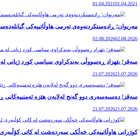
01.04.2021
01.04.2021
مەریوان؛ ڕادەستکردنەوەی تەرمی هاوڵاتییەکی گیانلەدەستد
02.08.2026
02.08.2026
سەقز؛ بێهزاد ڕەسووڵی بەندکراوی سیاسی کورد ژیانی لە 
21.07.2026
21.07.2026
سەقز؛ دەسبەسەری دوو گەنج لەلایەن هێزە ئەمنییەکانی ڕێ
21.07.2026
21.07.2026
کوژرانی هاوڵاتییەکی خەڵکی سەردەشت لە کاتی کۆڵبەری ل