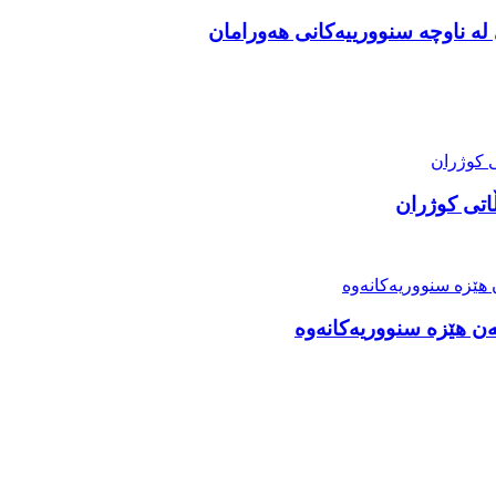
ە ناوچە سنوورییەکانی هەورامان
اتی کوژران
ەن هێزە سنووریەکانەوە