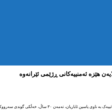
یەن هێزە ئەمنییەکانی ڕژێمی ئێرانەوە
ڕۆژی شەممە ڕێکەوتی ١٤ی ڕێبەندانی ساڵی ٢٧٢٣ی کوردی، هاووڵ