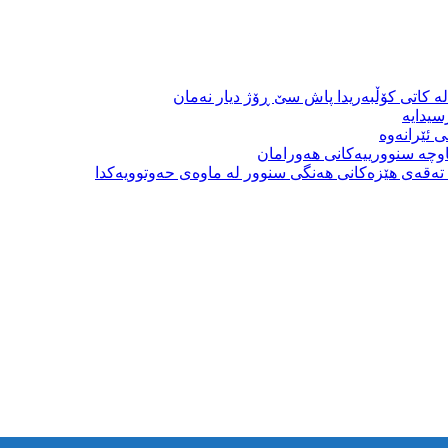
ە کاتی کۆڵبەریدا پاش سێ ڕۆژ دیار نەمان
سیدایە
 ئێرانەوە
وچە سنوورییەکانی هەورامان
بە تەقەی هێزەکانی هەنگی سنوور لە ماوەی حەوتوویەکدا