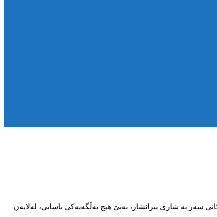
اتییەک بە ناوی یاسین ئاباریان، تەمەن ٣٠ ساڵ، خەڵکی گوندی سەرووکانی سەر بە شاری پیرانشار، بەبێ هیچ بەڵگەیەکی یاسایی، لەلایەن