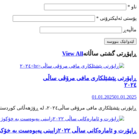
ناو
*
پۆستی ئەلیکترۆنی
*
ماڵپه‌ڕ
ڕاپۆڕتی گشتی ساڵانه
View All
ڕاپۆرتی پێشێلکاری مافی مرۆڤی ساڵی
٢٠٢٤
01.01.2025
01.01.2025
ڕاپۆرت و ئامارەکانی ساڵی ٢٠٢٢زایینی پەیوەست بە خۆکوژی منداڵان لە کوردستان