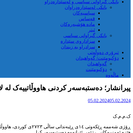
بانکی گیراوانی سیاسی و لەسێدارەدراو
بانکی لەسێدارەدراوان
سیاسیەکان
قەساس
مادە هۆشبەرەکان
ئیتر
بانکی گیراوانی سیاسی
سزاداروی سێدارە
سزادراو بە زیندان
تیرۆری دەوڵەتی
دۆکیومێنت/ گەواهیدان
گەواهیدان
دۆکیومێنت
ماڵەوە
پیرانشار؛ دەستبەسەر کردنی هاووڵاتییەک لە لا
05.02.2024
05.02.2024
‏ک.م.م.ک
هێزە ئەمنییەکانی ڕژێمی ئێرانەوە دەستبەسەر کرا.