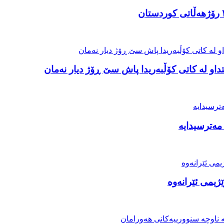
او لە کاتی کۆڵبەریدا پاش سێ ڕۆژ دیار نەمان
مەترسیدایە
ژیمی ئێرانەوە