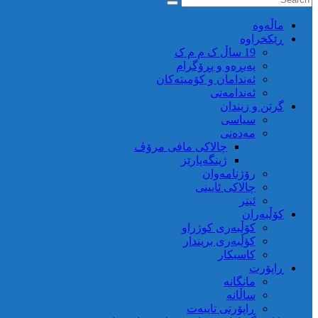
ماڵه‌وه‌
ڕێکخراوە
19 ساڵ ک م م ک
پەیڕەو و پڕۆگرام
ئەندامان و کۆمیتەکان
ئەندامەتی
گرتن و زیندان
سیاسی
مەدەنی
چالاکی مافی مرۆڤ
ژینگەپارێز
رۆژنامەوان
چالاکی ئایینی
ئیتر
کۆڵبەران
کۆڵبەری کوژراو
کؤڵبەری بریندار
کاسبکار
ڕاپۆرت
مانگانە
ساڵانە
ڕاپۆرتی تایبەت