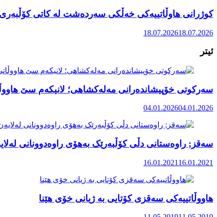
کوژرانی هاوڵاتییەکی خەڵکی سەردەشت لە کاتی کۆڵبەری ل
18.07.2026
18.07.2026
ئیتر
سەرکوتی خۆپیشاندەرانی مەلەکشاهی؛ لانیکەم سێ هاووڵ
04.01.2026
04.01.2026
سەقز; راوەستانی دڵی کۆڵبەرێک بەهۆی راوەدوونانی لەلای
16.01.2021
16.01.2021
هاووڵاتییەکی سەقزی کۆتایی بە ژیانی خۆی هێنا
11.05.2019
11.05.2019