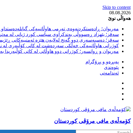
Skip to content
08.08.2026
هەواڵی نوێ
مەریوان؛ ڕادەستکردنەوەی تەرمی هاوڵاتییەکی گیانلەدەستداو ل
سەقز؛ بێهزاد ڕەسووڵی بەندکراوی سیاسی کورد ژیانی لە مەتر
سەقز؛ دەسبەسەری دوو گەنج لەلایەن هێزە ئەمنییەکانی ڕێژیمی
کوژرانی هاوڵاتییەکی خەڵکی سەردەشت لە کاتی کۆڵبەری لە نا
مەریوان و ڕوانسەر؛ کوژرانی دوو هاوڵاتی لە کاتی کۆڵبەریدا 
پەیڕەو و پڕۆگرام
پێوەندی
ئەندامەتی
كۆمه‌ڵه‌ی مافی مرۆڤی کوردستان