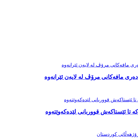
ەری مافەکانی مرۆڤ لە لایەن ئێرانەوە
ە تا ئێستاکەش قووربانی لێدەکەوێتەوە