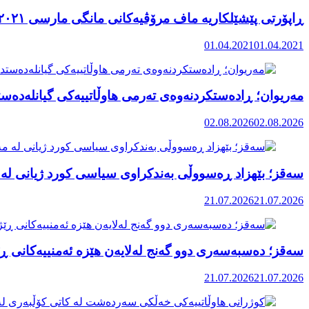
ڕاپۆرتی پێشێلکاریە ماف مرۆڤیەکانی مانگی مارسی ٢٠٢١ رۆژهەڵاتی کوردستان
01.04.2021
01.04.2021
مەریوان؛ ڕادەستکردنەوەی تەرمی هاوڵاتییەکی گیانلەدەستد
02.08.2026
02.08.2026
سەقز؛ بێهزاد ڕەسووڵی بەندکراوی سیاسی کورد ژیانی لە 
21.07.2026
21.07.2026
سەقز؛ دەسبەسەری دوو گەنج لەلایەن هێزە ئەمنییەکانی ڕێ
21.07.2026
21.07.2026