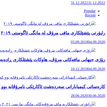
31.12.2022
31.12.2022
Popular
Recent
راپۆرتی پێشێلكاری مافی مرۆڤ له‌ مانگی ئاگوستی ٢٠١٩
03.09.2019
04.09.2020
رۆژی جیهانی مافەکانی مرۆڤ، هاوکات پێشێلکاری ڕادەبەد
10.12.2019
04.09.2020
کارەساتی کیمیابارانی سەردەشت ئاکارێکی نامرۆڤانە بوو ک
28.06.2020
30.06.2020