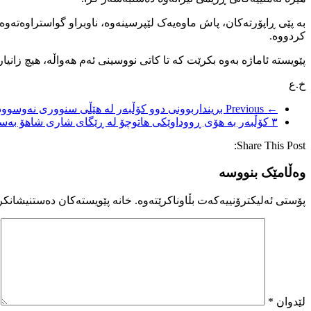
بە پێی ڕاپۆرتەکان، پاش ماوەیەک لێپرسینەوە، ناوبراو گواستراوەتەوە ب
کردووه.
پێویستە ئاماژە بەوە بکرێت کە تا کاتی نووسینی ئەم هەواڵە، هیچ زانی
خ.ع
← Previous
برینداربوونی دوو کۆڵبەر لە هێڵی سنووری نەوسوود
۳ کۆڵبەر بە هۆی ڕووداوێکی هاتوچۆ لە ڕێگای شاری شاهۆ بەسەختی بریندار بوون
Share This Post:
وەڵامێک بنووسە
پۆستی ئەلیکترۆنییەکەت بڵاوناکرێتەوە.
خانە پێویستەکان دەستنیشانکر
لێدوان
*