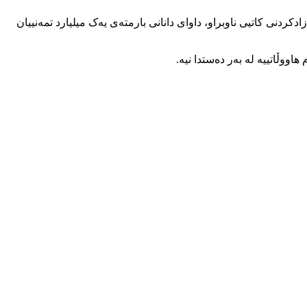
دکردنی کاتیی ناوبراو، داوای دانانی بارمتەی یەک میلیارد تمەنییان
ووڵاتییه لە بەر دەستدا نیه.