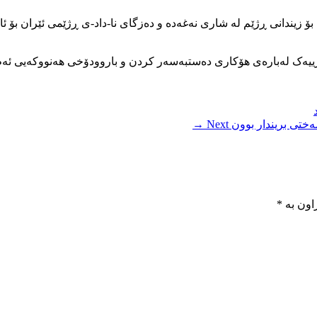
ۆ زیندانی ڕژێم لە شاری نەغەدە و دەزگای نا-داد-ی ڕژێمی ئێران بۆ ئازا
ارییەک لەبارەی هۆکاری دەستبەسەر کردن و باروودۆخی هەنووکەیی ئەم ها
Next →
اون بە
*