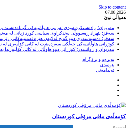
Skip to content
07.08.2026
هەواڵی نوێ
مەریوان؛ ڕادەستکردنەوەی تەرمی هاوڵاتییەکی گیانلەدەستداو ل
سەقز؛ بێهزاد ڕەسووڵی بەندکراوی سیاسی کورد ژیانی لە مەتر
سەقز؛ دەسبەسەری دوو گەنج لەلایەن هێزە ئەمنییەکانی ڕێژیمی
کوژرانی هاوڵاتییەکی خەڵکی سەردەشت لە کاتی کۆڵبەری لە نا
مەریوان و ڕوانسەر؛ کوژرانی دوو هاوڵاتی لە کاتی کۆڵبەریدا 
پەیڕەو و پڕۆگرام
پێوەندی
ئەندامەتی
كۆمه‌ڵه‌ی مافی مرۆڤی کوردستان