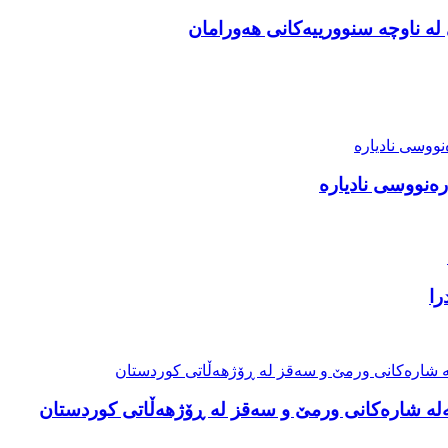
ە ناوچە سنوورییەکانی هەورامان
رەنووسی نادیارە
را
لە شارەکانی ورمێ و سەقز لە ڕۆژهەڵاتی کوردستان