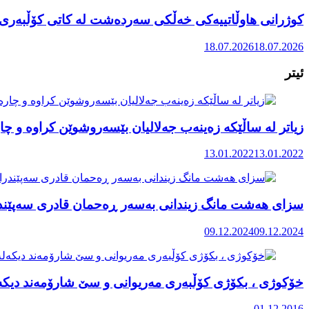
کوژرانی هاوڵاتییەکی خەڵکی سەردەشت لە کاتی کۆڵبەری ل
18.07.2026
18.07.2026
ئیتر
زیاتر لە ساڵێکە زەینەب جەلالیان بێسەروشوێن کراوە و چا
13.01.2022
13.01.2022
سزای هەشت مانگ زیندانی بەسەر ڕەحمان قادری سەپێند
09.12.2024
09.12.2024
خۆکوژی ، بکۆژی کۆڵبەری مەریوانی و سێ شارۆمەند دیکە
01.12.2016