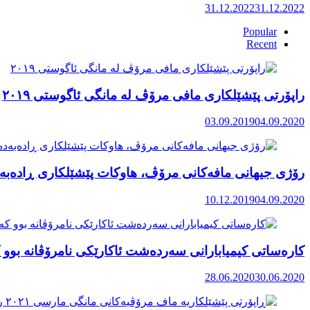
31.12.2022
31.12.2022
Popular
Recent
راپۆرتی پێشێلكاری مافی مرۆڤ له‌ مانگی ئاگوستی ٢٠١٩
03.09.2019
04.09.2020
رۆژی جیهانی مافەکانی مرۆڤ، هاوکات پێشێلکاری ڕادەبەد
10.12.2019
04.09.2020
کارەساتی کیمیابارانی سەردەشت ئاکارێکی نامرۆڤانە بوو ک
28.06.2020
30.06.2020