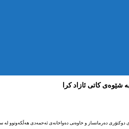
ە شێوەی کاتی ئازاد کرا
سەلاحەدین ئەحمەدی دوکتۆری دەرمانساز و خاوەنی دەواخانەی ئەحمەدی هەڵکەوتوو