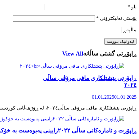
ناو
*
پۆستی ئەلیکترۆنی
*
ماڵپه‌ڕ
ڕاپۆڕتی گشتی ساڵانه
View All
ڕاپۆرتی پێشێلکاری مافی مرۆڤی ساڵی
٢٠٢٤
01.01.2025
01.01.2025
ڕاپۆرت و ئامارەکانی ساڵی ٢٠٢٢زایینی پەیوەست بە خۆکوژی منداڵان لە کوردستان