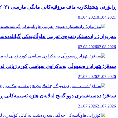
ڕاپۆرتی پێشێلکاریە ماف مرۆڤیەکانی مانگی مارسی ٢٠٢١ رۆژهەڵاتی کوردستان
01.04.2021
01.04.2021
مەریوان؛ ڕادەستکردنەوەی تەرمی هاوڵاتییەکی گیانلەدەستد
02.08.2026
02.08.2026
سەقز؛ بێهزاد ڕەسووڵی بەندکراوی سیاسی کورد ژیانی لە 
21.07.2026
21.07.2026
سەقز؛ دەسبەسەری دوو گەنج لەلایەن هێزە ئەمنییەکانی ڕێ
21.07.2026
21.07.2026