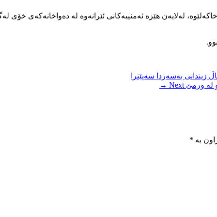
ێرەی هەواڵەکە، دوکتۆر سەلاحەدین ئەحمەدی پێنجشەممە ٣١ی خاکەلێوە، لەلایەن هێزە ئەمنییەکانی ئێران
وو.
 زیندانی بەسەردا سەپێنرا
و لە ورمێ
Next →
اون بە
*