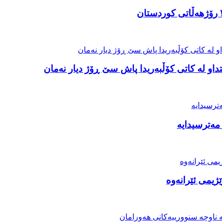
او لە کاتی کۆڵبەریدا پاش سێ ڕۆژ دیار نەمان
مەترسیدایە
ژیمی ئێرانەوە