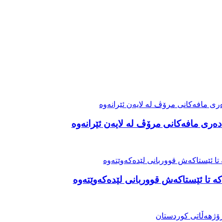
ەری مافەکانی مرۆڤ لە لایەن ئێرانەوە
ە تا ئێستاکەش قووربانی لێدەکەوێتەوە