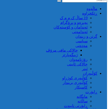
ماڵه‌وه‌
ڕێکخراوە
19 ساڵ ک م م ک
پەیڕەو و پڕۆگرام
ئەندامان و کۆمیتەکان
ئەندامەتی
گرتن و زیندان
سیاسی
مەدەنی
چالاکی مافی مرۆڤ
ژینگەپارێز
رۆژنامەوان
چالاکی ئایینی
ئیتر
کۆڵبەران
کۆڵبەری کوژراو
کؤڵبەری بریندار
کاسبکار
ڕاپۆرت
مانگانە
ساڵانە
ڕاپۆرتی تایبەت