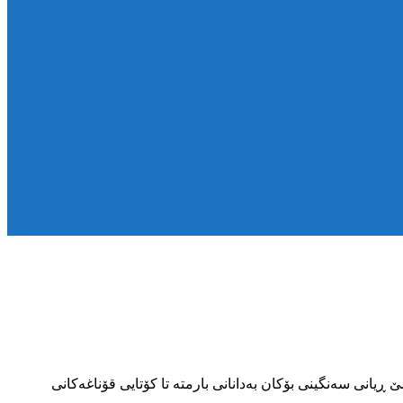
 لە سێ ڕیانی سەنگینی بۆکان بەدانانی بارمتە تا کۆتایی قۆناغەکانی