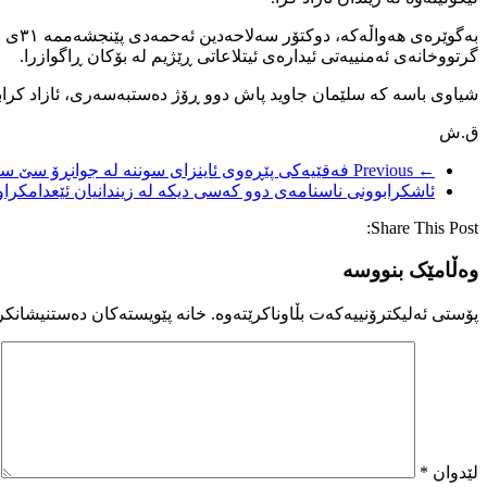
بەگو
گرتووخانەی ئەمنییەتی ئیدارەی ئیتلاعاتی ڕێژیم لە بۆکان ڕاگوازرا.
شیاوی باسە کە سلێمان جاوید پاش دوو ڕۆژ دەستبەسەری، ئازاد کراب
ق.ش
← Previous
فەقێیەکی پێڕەوی ئاینزای سوننە لە جوانڕۆ سێ ساڵ
ئاشکرابوونی ناسنامەی دوو کەسی دیکە لە زیندانیان ئێعدامکرا
Share This Post:
وەڵامێک بنووسە
پۆستی ئەلیکترۆنییەکەت بڵاوناکرێتەوە.
خانە پێویستەکان دەستنیشانکر
لێدوان
*