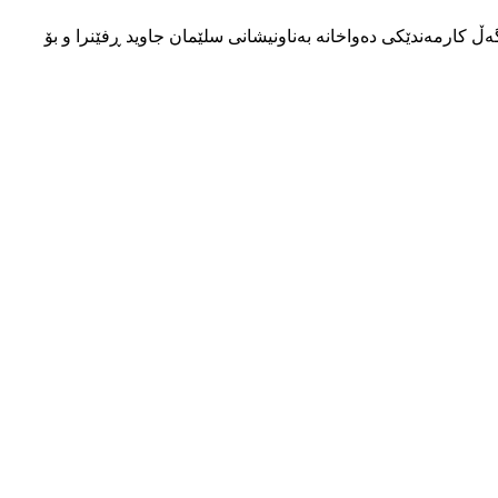
ەوە لە دەواخانەکەی خۆی لەگەڵ کارمەندێکی دەواخانە بەناونیشانی سلێمان جاوید ڕفێنرا و بۆ