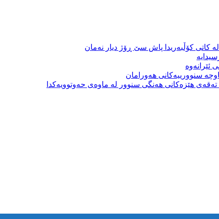
ە کاتی کۆڵبەریدا پاش سێ ڕۆژ دیار نەمان
سیدایە
 ئێرانەوە
وچە سنوورییەکانی هەورامان
بە تەقەی هێزەکانی هەنگی سنوور لە ماوەی حەوتوویەکدا