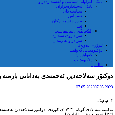
بانکی گیراوانی سیاسی و لەسێدارەدراو
بانکی لەسێدارەدراوان
سیاسیەکان
قەساس
مادە هۆشبەرەکان
ئیتر
بانکی گیراوانی سیاسی
سزاداروی سێدارە
سزادراو بە زیندان
تیرۆری دەوڵەتی
دۆکیومێنت/ گەواهیدان
گەواهیدان
دۆکیومێنت
ماڵەوە
دوکتۆر سەلاحەدین ئەحمەدی بەدانانی بارمتە ب
07.05.2023
07.05.2023
ک.م.م.ک:
یەکشەممە ١٧ی گوڵانی ٢٧٢٣ی کوردی، دوکتۆر 
لێکۆڵینەوە لە زیندان ئازاد کرا.