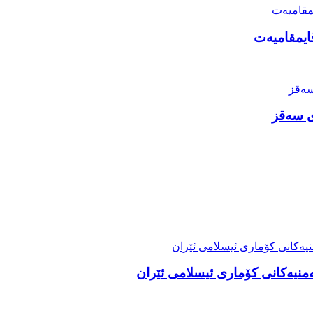
قایمقامیەت
ی سەقز
 ئەمنیەکانی کۆماری ئیسلامی ئێران