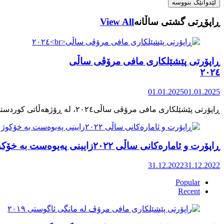
ڕاپۆڕتی گشتی ساڵانه
View All
ڕاپۆرتی پێشێلکاری مافی مرۆڤی ساڵی
٢٠٢٤
01.01.2025
01.01.2025
ڕاپۆرت و ئامارەکانی ساڵی ٢٠٢٢زایینی پەیوەست بە خۆکوژی منداڵان لە کوردستان
31.12.2022
31.12.2022
Popular
Recent