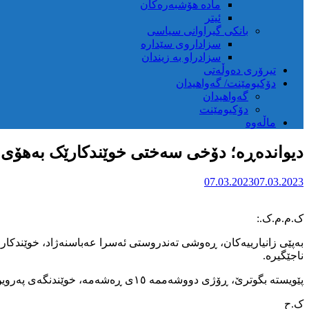
مادە هۆشبەرەکان
ئیتر
بانکی گیراوانی سیاسی
سزاداروی سێدارە
سزادراو بە زیندان
تیرۆری دەوڵەتی
دۆکیومێنت/ گەواهیدان
گەواهیدان
دۆکیومێنت
ماڵەوە
دیواندەڕە؛ دۆخی سەختی خوێندکارێک بەهۆی ه
07.03.2023
07.03.2023
ک.م.م.ک.:
بەپێی زانیارییەکان، ڕەوشی تەندروستی ئەسرا عەباسنەژاد، خوێندکار
ناجێگیرە.
پێویستە بگوترێ، ڕۆژی دووشەممە ١٥ی ڕەشەمە، خوێندنگەی پەروین ئیتسامی کچان هێڕشی بیۆلۆژیکیی کرایەسەر و ژمارەیەک خوێندکار بە سەختی ژەهراوی بوون و گوازرانەوە بۆ نەخۆشخانە.
ک.ح