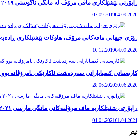
راپۆرتی پێشێلكاری مافی مرۆڤ له‌ مانگی ئاگوستی ٢٠١٩
03.09.2019
04.09.2020
رۆژی جیهانی مافەکانی مرۆڤ، هاوکات پێشێلکاری ڕادەبەد
10.12.2019
04.09.2020
کارەساتی کیمیابارانی سەردەشت ئاکارێکی نامرۆڤانە بوو ک
28.06.2020
30.06.2020
ڕاپۆرتی پێشێلکاریە ماف مرۆڤیەکانی مانگی مارسی ٢٠٢١ رۆژهەڵاتی کوردستان
01.04.2021
01.04.2021
ئیتر