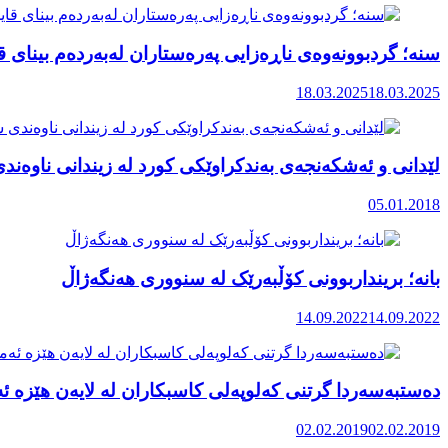
سنە؛ گردبوونەوەی ناڕەزایی پەرەستاران لەبەردەم بینای 
18.03.2025
18.03.2025
لێدانی و ئەشکەنجەی بەندکراوێکی کورد لە زیندانی ناوەند
05.01.2018
بانە؛ برینداربوونی کۆڵبەرێک لە سنووری هەنگەژاڵ
14.09.2022
14.09.2022
ده‌ستبه‌سه‌ردا گرتنی كه‌لوپه‌لی كاسبكاران له‌ لایه‌ن هێزه‌
02.02.2019
02.02.2019