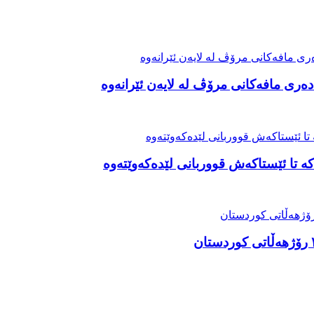
ەری مافەکانی مرۆڤ لە لایەن ئێرانەوە
ە تا ئێستاکەش قووربانی لێدەکەوێتەوە