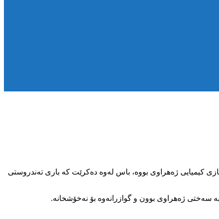
گازی کیمیایی ژەهراوی بووە، باس لەوە دەکرێت کە باری تەندروستی