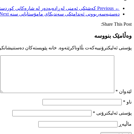
← Previous
کەشێکی ئەمنی لەڕادەبەدەر لە شارەکانی کوردستان
دەستبەسەربوونی ئەندامێکی سەندیکای مامۆستایانی سنە
Next →
Share This Post:
وەڵامێک بنووسە
پۆستی ئەلیکترۆنییەکەت بڵاوناکرێتەوە.
خانە پێویستەکان دەستنیشانکر
لێدوان
*
ناو
*
پۆستی ئەلیکترۆنی
*
ماڵپه‌ڕ