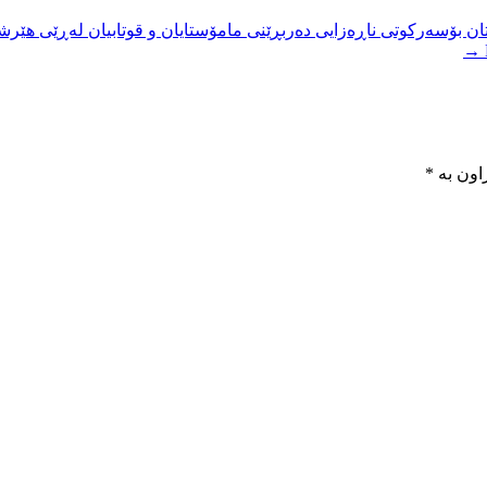
 بۆسەرکوتی ناڕەزایی دەربڕێنی مامۆستایان و قوتابیان لەڕێی هێرشی
اون بە
*