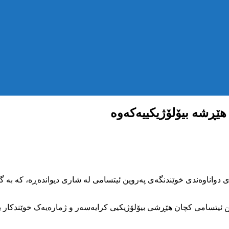
ێڕشە بیۆلۆژیکییەکەوە
ی دواناوەندی خوێندنگەی پەروین ئیتسامی لە شاری دیواندەڕە، کە بە 