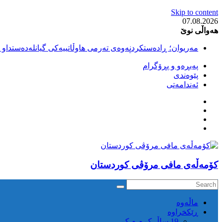
Skip to content
07.08.2026
هەواڵی نوێ
مەریوان؛ ڕادەستکردنەوەی تەرمی هاوڵاتییەکی گیانلەدەستداو ل
سەقز؛ بێهزاد ڕەسووڵی بەندکراوی سیاسی کورد ژیانی لە مەتر
پەیڕەو و پڕۆگرام
سەقز؛ دەسبەسەری دوو گەنج لەلایەن هێزە ئەمنییەکانی ڕێژیمی
پێوەندی
کوژرانی هاوڵاتییەکی خەڵکی سەردەشت لە کاتی کۆڵبەری لە نا
ئەندامەتی
مەریوان و ڕوانسەر؛ کوژرانی دوو هاوڵاتی لە کاتی کۆڵبەریدا 
كۆمه‌ڵه‌ی مافی مرۆڤی کوردستان
ماڵه‌وه‌
ڕێکخراوە
19 ساڵ ک م م ک