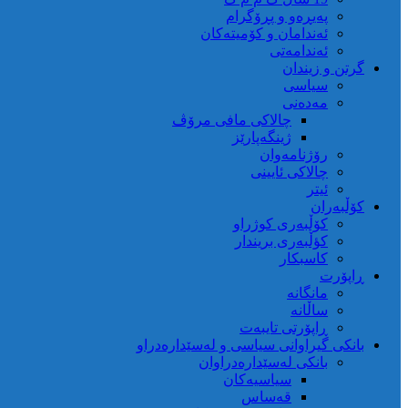
پەیڕەو و پڕۆگرام
ئەندامان و کۆمیتەکان
ئەندامەتی
گرتن و زیندان
سیاسی
مەدەنی
چالاکی مافی مرۆڤ
ژینگەپارێز
رۆژنامەوان
چالاکی ئایینی
ئیتر
کۆڵبەران
کۆڵبەری کوژراو
کؤڵبەری بریندار
کاسبکار
ڕاپۆرت
مانگانە
ساڵانە
ڕاپۆرتی تایبەت
بانکی گیراوانی سیاسی و لەسێدارەدراو
بانکی لەسێدارەدراوان
سیاسیەکان
قەساس