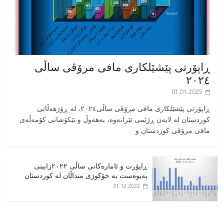
ڕاپۆرتی پێشێلکاری مافی مرۆڤی ساڵی
٢٠٢٤
01.01.2025
‎ڕاپۆرتی پێشێلکاری مافی مرۆڤی ساڵی٢٠٢٤، له ڕۆژهەڵاتی
کوردستان له لایەن ڕژێمی ئێرانەوە، بە‎هەوڵ و تێکۆشانی کۆمەڵەی
مافی مرۆڤی کوردستان و
ڕاپۆرت و ئامارەکانی ساڵی ٢٠٢٢زایینی
پەیوەست بە خۆکوژی منداڵان لە کوردستان
31.12.2022