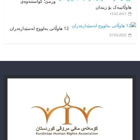
ورمێ؛ گواستنەوەی
هاوڵاتییەک بۆ زیندان
15.02.2021
12 هاوڵاتی بەلووچ لەسێدارەدران
07.06.2022