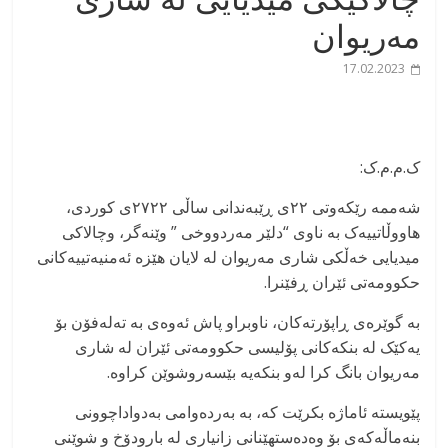
مەریوان
17.02.2023
ک.م.م.ک:
شەممە رێکەوتی ٢٢ی ڕێبەندانی ساڵی ٢٧٢٢ی کوردی،
هاووڵاتییەک بە ناوی “دلێر مەردووخی ” وێنەگر، وچالاکی
میدیایی خەڵکی شاری مەریوان لە لایان هێزە ئەمنیەتییەکانی
حکوومەتی ئێران ڕفێنرا.
بە گوێرەی ڕاپۆرتەکان، ناوبراو پاش ئەوەی بە تەلەفۆن بۆ
یەکێک لە بنکەکانی پۆلیسی حکوومەتی ئێران لە شاری
مەریوان بانگ کرا لەو بنکەیە بێسەروشوێن کراوە.
پێویستە ئاماژە بکرێت کە، بە بەردەوامی بەدواداچوونی
بنەماڵەکەی بۆ وەدەستهێنانی زانیاری لە بارودۆخ و شوێنی