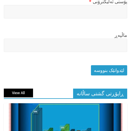
پۆستی ئەلیکترۆنی
*
ماڵپه‌ڕ
ڕاپۆڕتی گشتی ساڵانه
View All