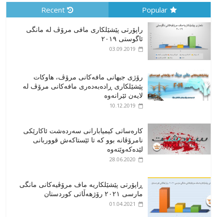
Recent
Popular
راپۆرتی پێشێلكاری مافی مرۆڤ له‌ مانگی
ئاگوستی ٢٠١٩
03.09.2019
رۆژی جیهانی مافەکانی مرۆڤ، هاوکات
پێشێلکاری ڕادەبەدەری مافەکانی مرۆڤ لە
لایەن ئێرانەوە
10.12.2019
کارەساتی کیمیابارانی سەردەشت ئاکارێکی
نامرۆڤانە بوو کە تا ئێستاکەش قووربانی
لێدەکەوێتەوە
28.06.2020
ڕاپۆرتی پێشێلکاریە ماف مرۆڤیەکانی مانگی
مارسی ٢٠٢١ رۆژهەڵاتی کوردستان
01.04.2021