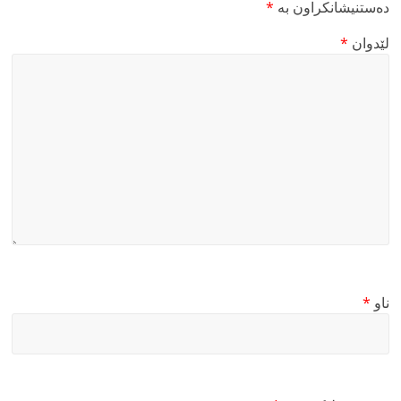
دەستنیشانکراون بە
*
لێدوان
*
ناو
*