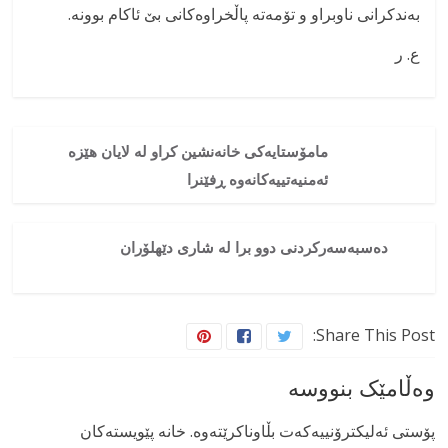
بەندکرانی ناوبراو و تۆمەتە پاڵخراوەکانی بێ ئاکام بوونە.
ع. ر
مامۆستایەکی خانەنشین کراو لە لایان هێزە
ئەمنیەتییەکانەوە ڕفێنرا
دەسبەسەرکردنی دوو برا لە شاری دێهلۆران
Share This Post:
وەڵامێک بنووسە
پۆستی ئەلیکترۆنییەکەت بڵاوناکرێتەوە.
خانە پێویستەکان