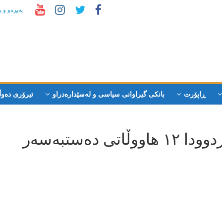
پەیڕەو و 
ڕاپۆرت
بانکی گیراوانی سیاسی و لەسێدارەدراو
تیرۆری دەوڵ
ئابدانان؛ لە دوو ڕۆژی ڕابردوودا ۱۲ هاووڵاتی دەستبەسەر