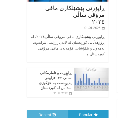
ڕاپۆرتی پێشێلکاری مافی
مرۆڤی ساڵی
٢٠٢٤
01.01.2025
‎ڕاپۆرتی پێشێلکاری مافی مرۆڤی ساڵی٢٠٢٤، له
ڕۆژهەڵاتی کوردستان له لایەن ڕژێمی ئێرانەوە،
بە‎هەوڵ و تێکۆشانی کۆمەڵەی مافی مرۆڤی
کوردستان و
ڕاپۆرت و ئامارەکانی
ساڵی ٢٠٢٢زایینی
پەیوەست بە خۆکوژی
منداڵان لە کوردستان
31.12.2022
Recent
Popular