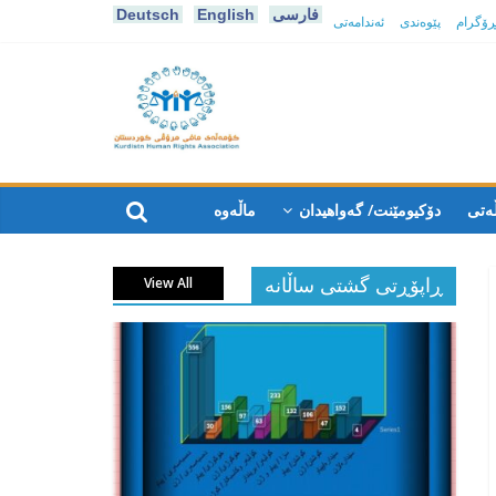
فارسی
English
Deutsch
پڕۆگرام
پێوەندی
ئەندامەتی
كۆمه‌ڵه‌ی
مافی
ەتی
دۆکیومێنت/ گەواهیدان
ماڵەوە
مرۆڤی
ڕاپۆڕتی گشتی ساڵانه
View All
کوردستان