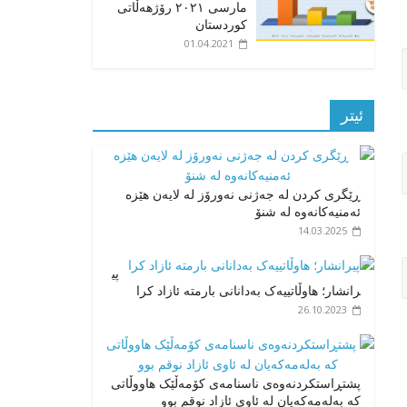
مارسی ٢٠٢١ رۆژهەڵاتی
کوردستان
01.04.2021
ئیتر
ڕێگری کردن لە جەژنی نەورۆز لە لایەن هێزە
ئەمنیەکانەوە لە شنۆ
14.03.2025
پی
رانشار؛ هاوڵاتییەک بەدانانی بارمتە ئازاد کرا
26.10.2023
پشتڕاستکردنەوەی ناسنامەی کۆمەڵێک هاووڵاتی
کە بەلەمەکەیان له ئاوی ئازاد نوقم بوو