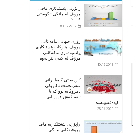
راپۆرتی پێشێلكاری مافی
مرۆڤ له‌ مانگی ئاگوستی
٢٠١٩
03.09.2019
رۆژی جیهانی مافەکانی
مرۆڤ، هاوکات پێشێلکاری
ڕادەبەدەری مافەکانی
مرۆڤ لە لایەن ئێرانەوە
10.12.2019
کارەساتی کیمیابارانی
سەردەشت ئاکارێکی
نامرۆڤانە بوو کە تا
ئێستاکەش قووربانی
لێدەکەوێتەوە
28.06.2020
ڕاپۆرتی پێشێلکاریە ماف
مرۆڤیەکانی مانگی