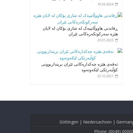
19.06.2024
ڕفاندنی هاووڵاتییەک لە شاری بۆکان لە لایان
هێزە سەرکوتکەرەکانی ئێران
23.01.2023
تەقەی هێزە چەکدارەکانی ئێران برینداربوونی
کۆڵبەرێکی لێکەوتەوە
22.12.2021
Göttingen | Niedersachsen | German
Phone: (0049) 0000