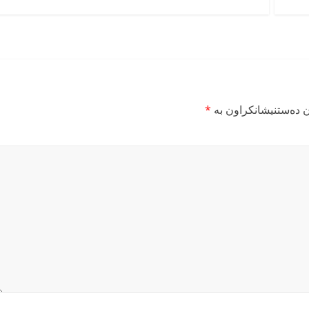
ن دەستنیشانکراون بە
*