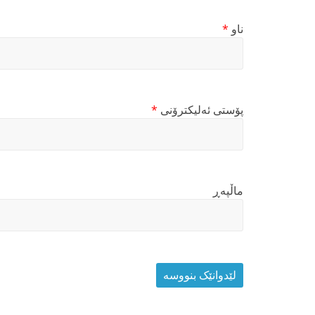
ناو
*
پۆستی ئەلیکترۆنی
*
ماڵپه‌ڕ