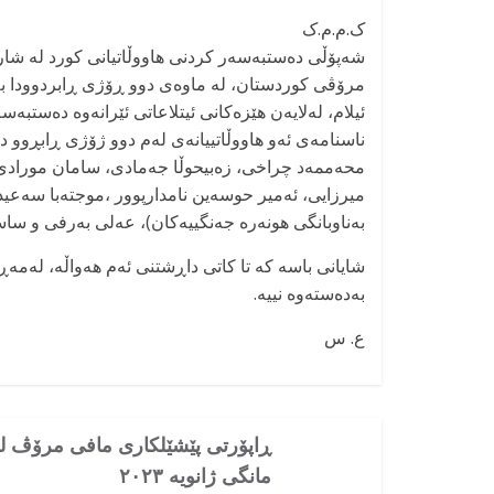
ک.م.م.ک
شەپۆڵی دەستبەسەر کردنی هاووڵاتیانی کورد لە شارە
ئیلام، لەلایەن هێزەکانی ئیتلاعاتی ئێرانەوە دەستبەس
ناسنامەی ئەو هاووڵاتییانەی لەم دوو ژۆژی ڕابڕوو 
محەممەد چراخی، زەبیحوڵا جەمادی، سامان مورادی
میرزایی، ئەمیر حوسەین نامدارپوور ،موجتەبا سەعی
بەناوبانگی هونەرە جەنگییەکان)، عەلی بەرفی و سا
شایانی باسە کە تا کاتی داڕشتنی ئەم هەواڵە، لەمەڕ 
بەدەستەوە نییە.
ع. س
ڕاپۆرتی پێشێلکاری مافی مرۆڤ ل
مانگی ژانویه ۲۰۲۳