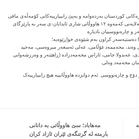
کانی کوردستان بەردەوامە و بەپێ زانییارییەکانی کۆمەڵەی مافی
مرۆڤی کوردستان، لە ماوەی دوو ڕۆژی ڕابردوودا بەلایەنی کەمەوە ۱۲ هاووڵاتی شاری ئابدانان-ی سەر بە پارێزگای
ەر و چارەنووسییان نادیارە
دا دەستبەسەر کراون بەم شێوەی خواڕێوەیە؛
 وەند، محەممەد غۆڵامی، عەلی ئەسغەر میروەسی، مەجید
دی، عەبدولا جامی، ئاراس محەمەدزادە (ڕاهێنەر و وەرزشەوانی
سان محەمەد وەلی.
دۆخ و چارەنووسی ئەم دوانزدە هاووڵاتییە هیچ زانییارییەک
ە
مەهاباد؛ سێ هاووڵاتی بە دانانی
بارمتە لە گرتنگەی ئێران ئازاد کران