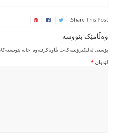
Share This Post:
وەڵامێک بنووسە
پۆستی ئەلیکترۆنییەکەت بڵاوناکرێتەوە.
خانە پێویستەکا
لێدوان
*