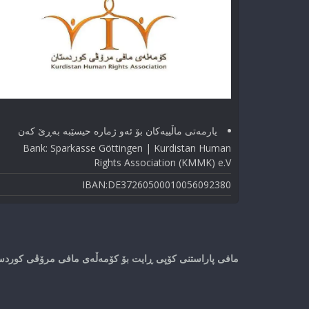
یارمەتی ماڵییەکان بۆ ئەو ژماره حیسێبە بەڕێ کەن
Bank: Sparkasse Göttingen | Kurdistan Human
Rights Association (KMMK) e.V
IBAN:DE37260500010056092380
مافی پاراستنی کۆپی ڕایت بۆ کۆمەڵەی مافی مرۆڤی کوردستا