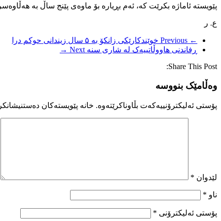
پێویستە ئاماژە بکرێت کە، ئەم بڕیارە بۆ ماوەی پێنج ساڵ بە هەڵاوەسراوی ماوەتەوە و ناوبراو لە ڕێکەو
ع. ر
← Previous
خوێندکارێکی زانکۆ بە ۵ سال زیندانی حوکم درا
ڕفاندنی هاووڵاتییەک لە شاری سنە
Next →
Share This Post:
وەڵامێک بنووسە
پۆستی ئەلیکترۆنییەکەت بڵاوناکرێتەوە.
خانە پێویستەکان دەستنیشانکر
لێدوان
*
ناو
*
پۆستی ئەلیکترۆنی
*