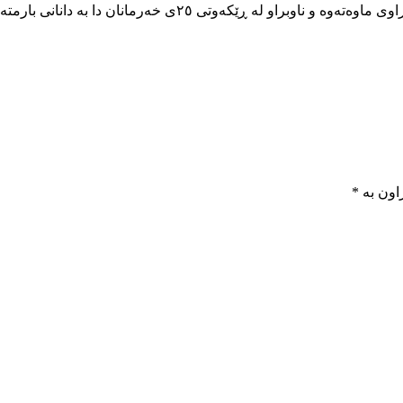
تی ٢٥ی خەرمانان دا بە دانانی بارمتەی ئازاد کرابوو.
اون بە
*