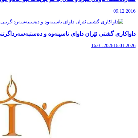
09.12.2016
داواکاری گشتی ئێران داوای ناسینەوە و دەستبەسەرداگرت
16.01.2026
16.01.2026