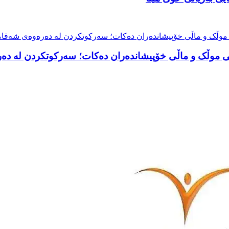
نی موڵک و ماڵی خۆپیشاندەران دەکات؛ سەرکوتکردن لە دە