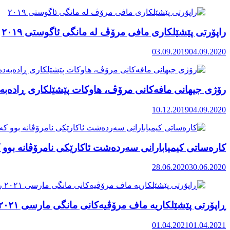
راپۆرتی پێشێلكاری مافی مرۆڤ له‌ مانگی ئاگوستی ٢٠١٩
03.09.2019
04.09.2020
رۆژی جیهانی مافەکانی مرۆڤ، هاوکات پێشێلکاری ڕادەبەد
10.12.2019
04.09.2020
کارەساتی کیمیابارانی سەردەشت ئاکارێکی نامرۆڤانە بوو ک
28.06.2020
30.06.2020
ڕاپۆرتی پێشێلکاریە ماف مرۆڤیەکانی مانگی مارسی ٢٠٢١ رۆژهەڵاتی کوردستان
01.04.2021
01.04.2021