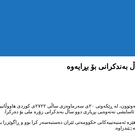
 بەندکرانی بۆ بڕایەوە
بە پێی ئەو ڕاپۆرتانەی وەدەست کۆمەڵەی م
ؽێندراوە.