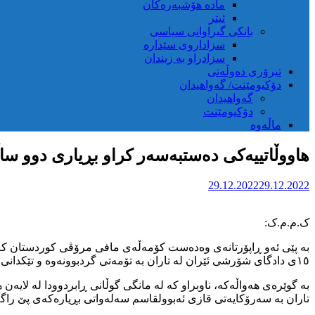
مادە هۆشبەرەکان
ئیتر
بانکی گیراوانی سیاسی
سزاداروی سێدارە
سزادراو بە زیندان
تیرۆری دەوڵەتی
دۆکیومێنت/ گەواهیدان
گەواهیدان
دۆکیومێنت
ماڵەوە
هاووڵاتییەکی دەستبەسەر کراو بڕیاری دوو ساڵ
29.12.2022
29.12.2022
ک.م.م.ک:
١٥ی دادگای شۆرشی ئێران لە تاران بە تۆمەتی گردبوونەوە و تێکدانی ئاسایشی نەتەوەیی بڕیاری دوو ساڵ بەندکرانی زۆرە ملی بۆ دەرکرا.
تاران بە سەرۆکایەتی قازی ئەبوولقاسم سەلەواتی بڕیارەکەی پێ راگە