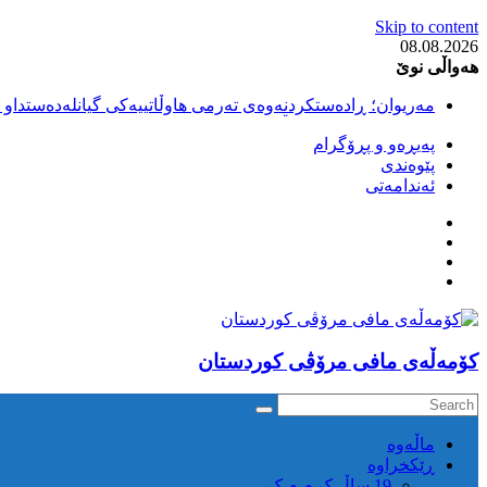
Skip to content
08.08.2026
هەواڵی نوێ
مەریوان؛ ڕادەستکردنەوەی تەرمی هاوڵاتییەکی گیانلەدەستداو ل
سەقز؛ بێهزاد ڕەسووڵی بەندکراوی سیاسی کورد ژیانی لە مەتر
پەیڕەو و پڕۆگرام
سەقز؛ دەسبەسەری دوو گەنج لەلایەن هێزە ئەمنییەکانی ڕێژیمی
پێوەندی
کوژرانی هاوڵاتییەکی خەڵکی سەردەشت لە کاتی کۆڵبەری لە نا
ئەندامەتی
مەریوان و ڕوانسەر؛ کوژرانی دوو هاوڵاتی لە کاتی کۆڵبەریدا 
كۆمه‌ڵه‌ی مافی مرۆڤی کوردستان
ماڵه‌وه‌
ڕێکخراوە
19 ساڵ ک م م ک