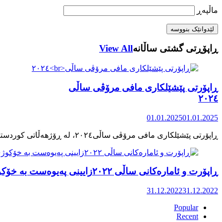
ماڵپه‌ڕ
ڕاپۆڕتی گشتی ساڵانه
View All
ڕاپۆرتی پێشێلکاری مافی مرۆڤی ساڵی
٢٠٢٤
01.01.2025
01.01.2025
ڕاپۆرت و ئامارەکانی ساڵی ٢٠٢٢زایینی پەیوەست بە خۆکوژی منداڵان لە کوردستان
31.12.2022
31.12.2022
Popular
Recent