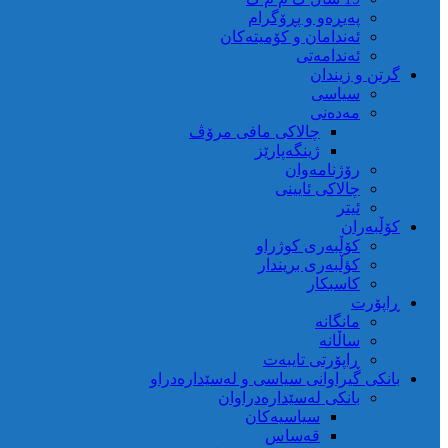
پەیڕەو و پڕۆگرام
ئەندامان و کۆمیتەکان
ئەندامەتی
گرتن و زیندان
سیاسی
مەدەنی
چالاکی مافی مرۆڤ
ژینگەپارێز
رۆژنامەوان
چالاکی ئایینی
ئیتر
کۆڵبەران
کۆڵبەری کوژراو
کؤڵبەری بریندار
کاسبکار
ڕاپۆرت
مانگانە
ساڵانە
ڕاپۆرتی تایبەت
بانکی گیراوانی سیاسی و لەسێدارەدراو
بانکی لەسێدارەدراوان
سیاسیەکان
قەساس