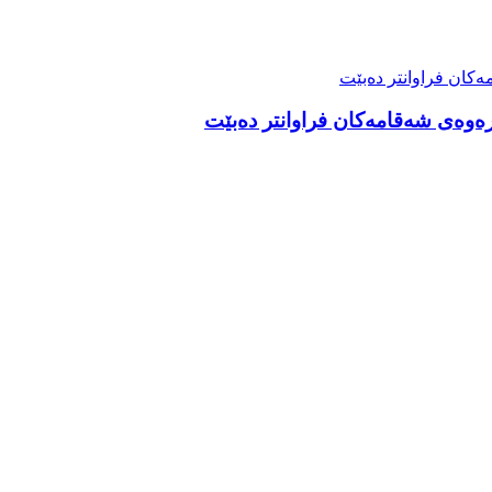
رەوەی شەقامەکان فراوانتر دەبێت