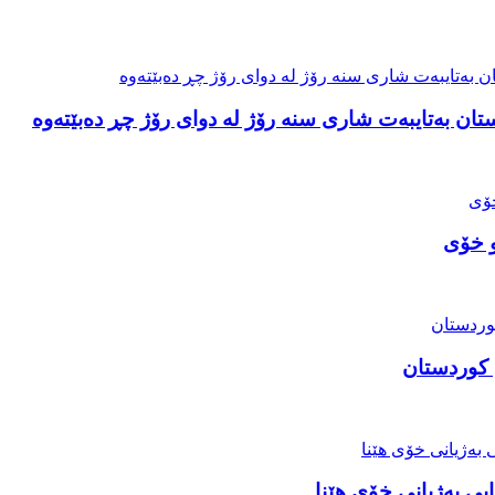
ان بەتایبەت شاری سنە رۆژ لە دوای رۆژ چڕ دەبێتەوە
و خۆی
 کوردستان
یی بەژیانی خۆی هێنا