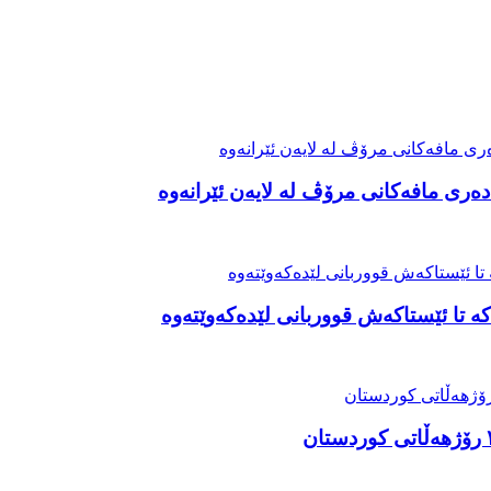
ەری مافەکانی مرۆڤ لە لایەن ئێرانەوە
ە تا ئێستاکەش قووربانی لێدەکەوێتەوە