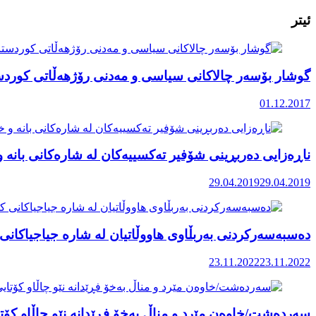
ئیتر
گوشار بۆسەر چالاکانی سیاسی و مەدنی رۆژهەڵاتی کوردست
01.12.2017
ناڕەزایی دەربڕینی شۆفیر تەکسییەکان لە شارەکانی بانە 
29.04.2019
29.04.2019
دەسبەسەرکردنی بەربڵاوی هاووڵاتیان لە شارە جیاجیاکانی
23.11.2022
23.11.2022
سەردەشت/خاوەن مێرد و مناڵ بەخۆ فڕێدانە نێو چاڵاو کۆتا