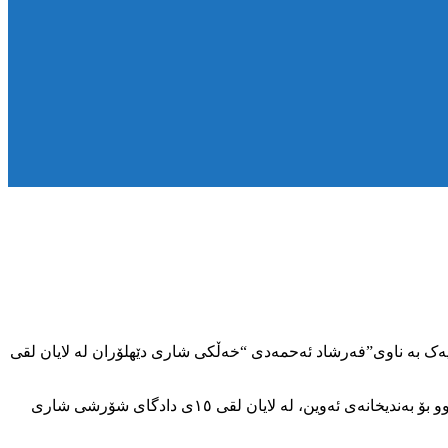
افی مرۆڤی کوردستان کەوتوون، لە ڕێکەوتی ٢٠ی سەرماوەزی ساڵی ٢٧٢٢ی کوردی هاووڵاتییەک بە ناوی”فەرشاد ئەحمەدی “خەڵکی شاری دێهلۆران لە لایان لقی
بە گوێرەی هەواڵەکە، ناوبراو کە لە مانگی گوڵانی ڕابردوودا لە لایەن هێزە ئەمنیەتییەکانی حکوومەتی ئێران دەستبەسەر کرا بوو و ڕاگوێزرا بوو بۆ بەندیخانەی ئەوین، لە لایان لقی ١٥ی دادگای شۆرشی شاری