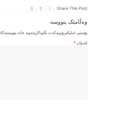
Share This Post:
وەڵامێک بنووسە
پۆستی ئەلیکترۆنییەکەت بڵاوناکرێتەوە.
خانە پێویستەکا
لێدوان
*