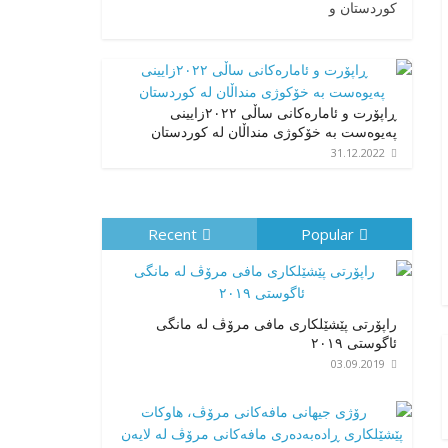
کوردستان و
ڕاپۆرت و ئامارەکانی ساڵی ٢٠٢٢زایینی
پەیوەست بە خۆکوژی منداڵان لە کوردستان
31.12.2022
Recent
Popular
راپۆرتی پێشێلكاری مافی مرۆڤ له‌ مانگی
ئاگوستی ٢٠١٩
03.09.2019