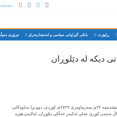
پەیڕەو و 
ڕاپۆرت
بانکی گیراوانی سیاسی و لەسێدارەدراو
تیرۆری دەوڵ
ی دیکە لە دێلوڕان
بەپێی هەواڵی کۆمەڵەی مافی مرۆڤی کوردستان، سێشەممە ٢٢ی سەرماوەزی ٢٧٢٢ی کوردی، دوو برا بەناوەکانی
ین جابری ٢٦ساڵ تەمەن و یاسین جابری ١٩ساڵ تەمەن کوڕی عەلی ئەکبەر خەڵکی دێلوڕان، لەلایەن هێزە