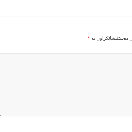
ن دەستنیشانکراون بە
*