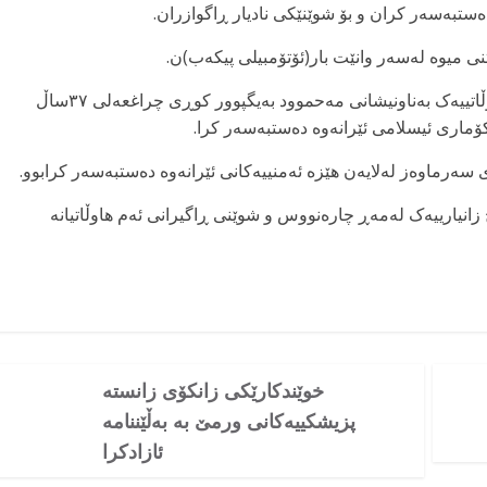
ستبەسەر کران و بۆ شوێنێکی نادیار ڕاگوازران.
ی میوە لەسەر وانێت بار(ئۆتۆمبیلی پیکەب)ن.
هەرلەم پێوەندییەدا دووشەممە ٢١ی سەرماوەز، هاوڵاتییەک بەناونیشانی مەحموود بەیگپوور کوڕی چراغعەلی ٣٧ساڵ
کۆماری ئیسلامی ئێرانەوە دەستبەسەر کرا.
زانیارییەک لەمەڕ چارەنووس و شوێنی ڕاگیرانی ئەم هاوڵاتیانە
خوێندکارێکی زانکۆی زانستە
پزیشکییەکانی ورمێ بە بەڵێننامە
ئازادکرا