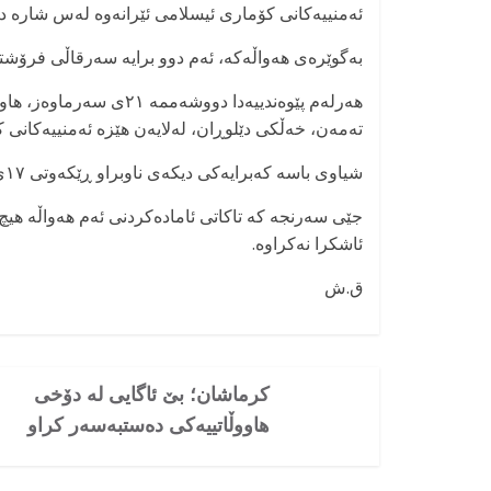
ئەمنییەکانی کۆماری ئیسلامی ئێرانەوە لەس شارە دە
بەگوێرەی هەواڵەکە، ئەم دوو برایە سەرقاڵی فرۆشتن
تەمەن، خەڵکی دێلوڕان، لەلایەن هێزە ئەمنییەکانی 
شیاوی باسە کەبرایەکی دیکەی ناوبراو ڕێکەوتی ١٧ی سەرماوەز لەلایەن هێزە ئەمنییەکانی ئێرانەوە دەستبەسەر کرابوو.
جێی سەرنجە کە تاکاتی ئامادەکردنی ئەم هەواڵە هیچ 
ئاشکرا نەکراوە.
ق.ش
کرماشان؛ بێ ئاگایی لە دۆخی
هاووڵاتییەکی دەستبەسەر کراو