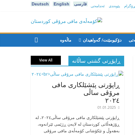
فارسی
English
Deutsch
پڕۆگرام
پێوەندی
ئەندامەتی
كۆمه‌ڵه‌ی
مافی
ەتی
دۆکیومێنت/ گەواهیدان
ماڵەوە
مرۆڤی
ڕاپۆڕتی گشتی ساڵانه
View All
کوردستان
ڕاپۆرتی پێشێلکاری مافی
مرۆڤی ساڵی
٢٠٢٤
01.01.2025
‎ڕاپۆرتی پێشێلکاری مافی مرۆڤی ساڵی٢٠٢٤، له
ڕۆژهەڵاتی کوردستان له لایەن ڕژێمی ئێرانەوە،
بە‎هەوڵ و تێکۆشانی کۆمەڵەی مافی مرۆڤی