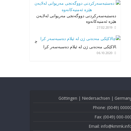
دەستبەسەرکردنی دووگەنجی مەریوانی لەلایەن
هێزە ئەمنیەکانەوە
27.02.2019
چ
الاکێکی مەدەنی ژن لە ئیلام دەسبەسەر کرا
06.10.2020
Göttingen | Niedersachsen | German
Phone: (0049) 0000
Fax: (0049) 000-00
Email: info@kmmk.inf