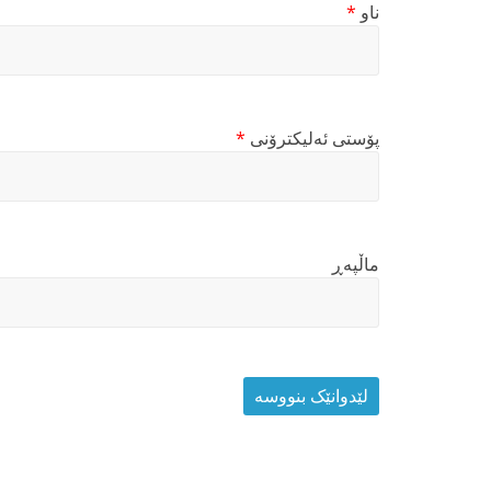
ناو
*
پۆستی ئەلیکترۆنی
*
ماڵپه‌ڕ