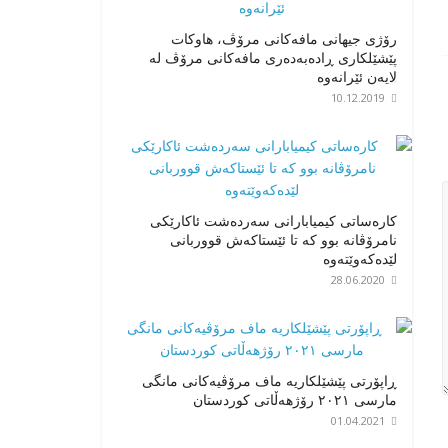
رۆژی جیهانی مافەکانی مرۆڤ، هاوکات
پێشێلکاری ڕادەبەدەری مافەکانی مرۆڤ لە
لایەن ئێرانەوە
10.12.2019
کارەساتی کیمیابارانی سەردەشت ئاکارێکی
نامرۆڤانە بوو کە تا ئێستاکەش قووربانی
لێدەکەوێتەوە
28.06.2020
ڕاپۆرتی پێشێلکاریە ماف مرۆڤیەکانی مانگی
مارسی ٢٠٢١ رۆژهەڵاتی کوردستان
01.04.2021