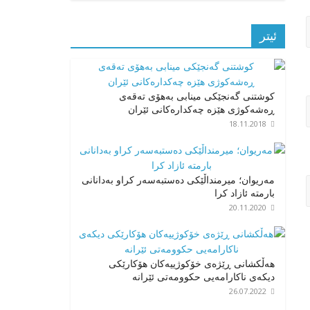
ئیتر
کوشتنی گەنجێکی مینابی بەهۆی تەقەی
ڕەشەکوژی هێزە چەکدارەکانی ئێران
18.11.2018
مەریوان؛ میرمنداڵێکی دەستبەسەر کراو بەدانانی
بارمتە ئازاد کرا
20.11.2020
هەڵکشانی ڕێژەی خۆکوژییەکان هۆکارێکی
دیکەی ناکارامەیی حکوومەتی ئێرانە
26.07.2022