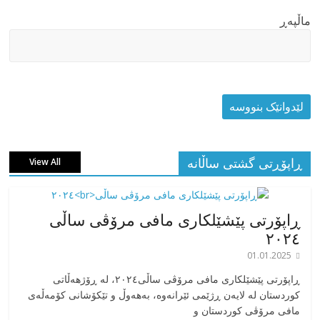
ماڵپه‌ڕ
ڕاپۆڕتی گشتی ساڵانه
View All
ڕاپۆرتی پێشێلکاری مافی مرۆڤی ساڵی
٢٠٢٤
01.01.2025
‎ڕاپۆرتی پێشێلکاری مافی مرۆڤی ساڵی٢٠٢٤، له ڕۆژهەڵاتی
کوردستان له لایەن ڕژێمی ئێرانەوە، بە‎هەوڵ و تێکۆشانی کۆمەڵەی
مافی مرۆڤی کوردستان و