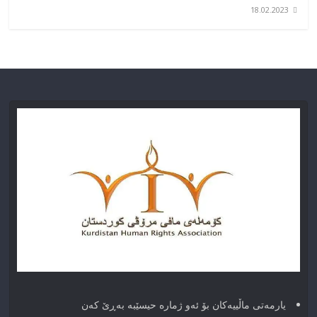
18.02.2023
یارمەتی ماڵییەکان بۆ ئەو ژماره حیسێبە بەڕێ کەن