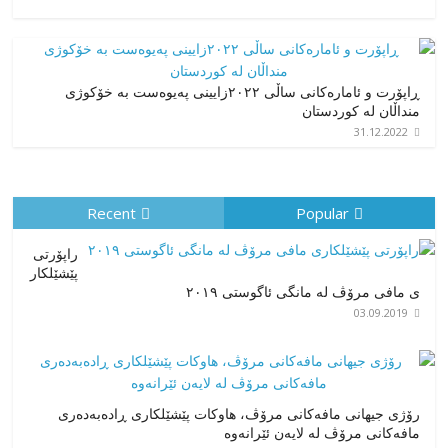
ڕاپۆرت و ئامارەکانی ساڵی ٢٠٢٢زایینی پەیوەست بە خۆکوژی
منداڵان لە کوردستان
31.12.2022
Recent
Popular
راپۆرتی
پێشێلكار
ی مافی مرۆڤ له‌ مانگی ئاگوستی ٢٠١٩
03.09.2019
رۆژی جیهانی مافەکانی مرۆڤ، هاوکات پێشێلکاری ڕادەبەدەری
مافەکانی مرۆڤ لە لایەن ئێرانەوە