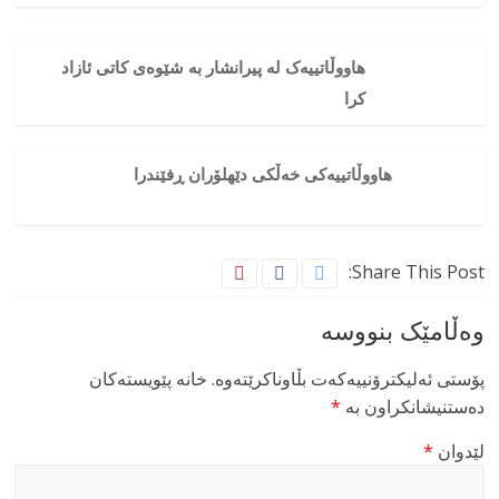
هاووڵاتییەک لە پیرانشار بە شێوەی کاتی ئازاد
کرا
هاووڵاتییەکی خەڵکی دێهلۆران ڕفێندرا
Share This Post:
وەڵامێک بنووسە
پۆستی ئەلیکترۆنییەکەت بڵاوناکرێتەوە.
خانە پێویستەکان
دەستنیشانکراون بە
*
لێدوان
*