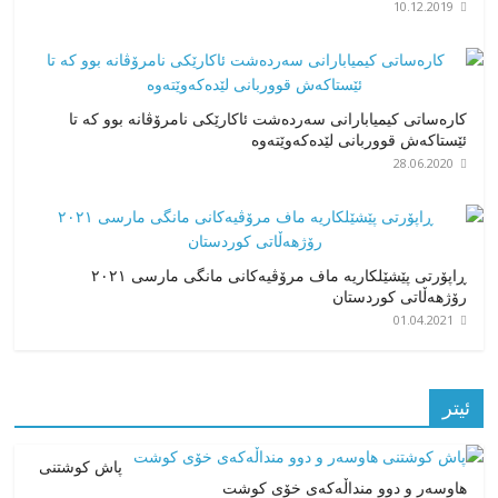
10.12.2019
کارەساتی کیمیابارانی سەردەشت ئاکارێکی نامرۆڤانە بوو کە تا
ئێستاکەش قووربانی لێدەکەوێتەوە
28.06.2020
ڕاپۆرتی پێشێلکاریە ماف مرۆڤیەکانی مانگی مارسی ٢٠٢١
رۆژهەڵاتی کوردستان
01.04.2021
ئیتر
پاش کوشتنی
هاوسەر و دوو منداڵەکەی خۆی کوشت