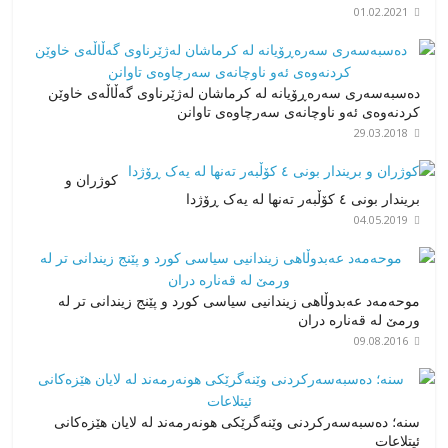
01.02.2021
دەسبەسەری سەرەڕۆیانە لە کرماشان لەژێرناوی گەڵاڵەی خاوێن
کردنەوەی ئەو ناوچانەی سەرچاوەی تاوانن
29.03.2018
کوژران و
بریندار بونی ٤ کۆڵبەر تەنها لە یەک ڕۆژدا
04.05.2019
موحەمەد عەبدوڵاهی زیندانیی سیاسی کورد و پێنج زیندانی تر لە
ورمێ لە قەنارە دران
09.08.2016
سنه؛ دەسبەسەرکردنی وێنەگرێکی هونەرمەند لە لایان هێزەکانی
ئیتلاعات