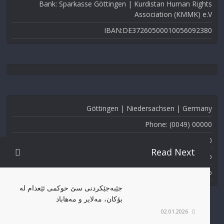
Bank: Sparkasse Göttingen | Kurdistan Human Rights
Association (KMMK) e.V
IBAN:DE37260500010056092380
Göttingen | Niedersachsen | Germany
Phone: (0049) 00000
Fax: (0049) 000-000
Read Next
Email: info@kmmk.info
Website: www.kmmk.info
جێبەجێکردنی سێ حوکمی ئێعدام لە
بۆکان، مەلایر و مەهاباد
02.01.2026