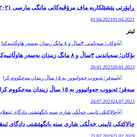
ڕاپۆرتی پێشێلکاریە ماف مرۆڤیەکانی مانگی مارسی ٢٠٢١ رۆژهەڵاتی کوردستان
01.04.2021
01.04.2021
ئیتر
بۆکان؛ سەپاندنی ٣ساڵ و ٨ مانگ زیندان بەسەر هاوڵاتییەکدا
20.01.2023
20.01.2023
سەقز؛ ئەیووب جەوانپوور بە ١٥ ساڵ زیندان مەحکووم کرا
24.07.2023
24.07.2023
چالاکێکی ئایینی خەڵکی شاری سنە بانگهێشتی دادگای ئینق
21.02.2019
21.02.2019