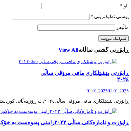
ناو
*
پۆستی ئەلیکترۆنی
*
ماڵپه‌ڕ
ڕاپۆڕتی گشتی ساڵانه
View All
ڕاپۆرتی پێشێلکاری مافی مرۆڤی ساڵی
٢٠٢٤
01.01.2025
01.01.2025
ڕاپۆرت و ئامارەکانی ساڵی ٢٠٢٢زایینی پەیوەست بە خۆکوژی منداڵان لە کوردستان