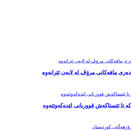
ەری مافەکانی مرۆڤ لە لایەن ئێرانەوە
ە تا ئێستاکەش قووربانی لێدەکەوێتەوە