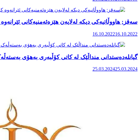
سەقز; هاووڵاتیەکی دیکە لەلایەن هێزەئەمنیەکانی ئێرانەوە 
16.10.2022
16.10.2022
گیانلەدەستدانی منداڵێک لە کاتی کۆڵبەری بەهۆی بەستەڵ
25.03.2024
25.03.2024