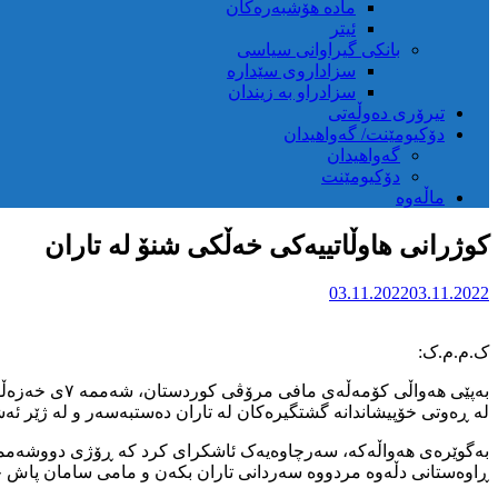
مادە هۆشبەرەکان
ئیتر
بانکی گیراوانی سیاسی
سزاداروی سێدارە
سزادراو بە زیندان
تیرۆری دەوڵەتی
دۆکیومێنت/ گەواهیدان
گەواهیدان
دۆکیومێنت
ماڵەوە
کوژرانی هاوڵاتییەکی خەڵکی شنۆ لە تاران
03.11.2022
03.11.2022
ک.م.م.ک:
لە ڕەوتی خۆپیشاندانە گشتگیرەکان لە تاران دەستبەسەر و لە ژێر ئە
بەگوێرەی هەواڵەکە، سەرچاوەیەک ئاشکرای کرد کە ڕۆژی دووشەممە دا
ڕاوەستانی دڵەوە مردووە سەردانی تاران بکەن و مامی سامان پاش چ