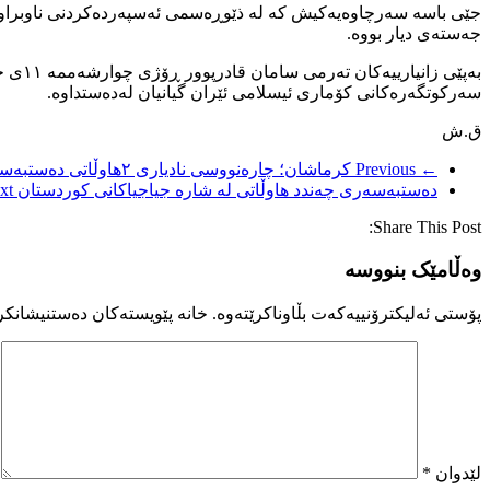
جێی باسە سەرچاوەیەکیش کە لە ذێوڕەسمی ئەسپەردەکردنی ناوبراو ب
جەستەی دیار بووە.
سەرکوتگەرەکانی کۆماری ئیسلامی ئێران گیانیان لەدەستداوە.
ق.ش
← Previous
کرماشان؛ چارەنووسی نادیاری ٢هاوڵاتی دەستبەسەرکراو
دەستبەسەری چەندد هاوڵاتی لە شارە جیاجیاکانی کوردستان
t →
Share This Post:
وەڵامێک بنووسە
پۆستی ئەلیکترۆنییەکەت بڵاوناکرێتەوە.
خانە پێویستەکان دەستنیشانکر
لێدوان
*