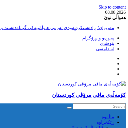
Skip to content
08.08.2026
هەواڵی نوێ
مەریوان؛ ڕادەستکردنەوەی تەرمی هاوڵاتییەکی گیانلەدەستداو ل
سەقز؛ بێهزاد ڕەسووڵی بەندکراوی سیاسی کورد ژیانی لە مەتر
پەیڕەو و پڕۆگرام
سەقز؛ دەسبەسەری دوو گەنج لەلایەن هێزە ئەمنییەکانی ڕێژیمی
پێوەندی
کوژرانی هاوڵاتییەکی خەڵکی سەردەشت لە کاتی کۆڵبەری لە نا
ئەندامەتی
مەریوان و ڕوانسەر؛ کوژرانی دوو هاوڵاتی لە کاتی کۆڵبەریدا 
كۆمه‌ڵه‌ی مافی مرۆڤی کوردستان
ماڵه‌وه‌
ڕێکخراوە
19 ساڵ ک م م ک