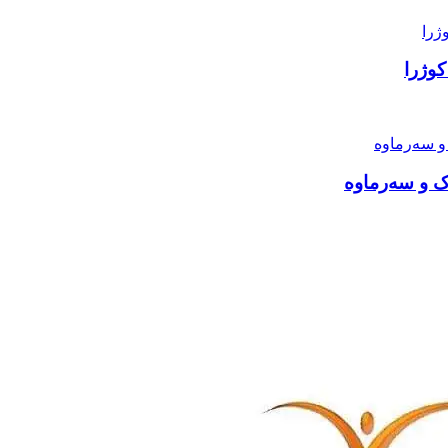
کوژرا
ەک و سەرماوە