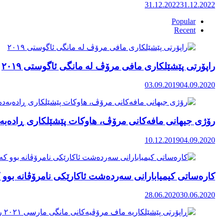
31.12.2022
31.12.2022
Popular
Recent
راپۆرتی پێشێلكاری مافی مرۆڤ له‌ مانگی ئاگوستی ٢٠١٩
03.09.2019
04.09.2020
رۆژی جیهانی مافەکانی مرۆڤ، هاوکات پێشێلکاری ڕادەبەد
10.12.2019
04.09.2020
کارەساتی کیمیابارانی سەردەشت ئاکارێکی نامرۆڤانە بوو ک
28.06.2020
30.06.2020