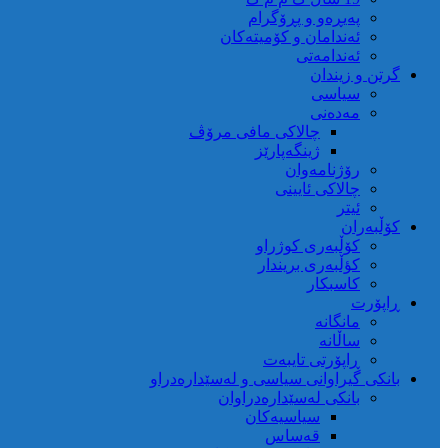
پەیڕەو و پڕۆگرام
ئەندامان و کۆمیتەکان
ئەندامەتی
گرتن و زیندان
سیاسی
مەدەنی
چالاکی مافی مرۆڤ
ژینگەپارێز
رۆژنامەوان
چالاکی ئایینی
ئیتر
کۆڵبەران
کۆڵبەری کوژراو
کؤڵبەری بریندار
کاسبکار
ڕاپۆرت
مانگانە
ساڵانە
ڕاپۆرتی تایبەت
بانکی گیراوانی سیاسی و لەسێدارەدراو
بانکی لەسێدارەدراوان
سیاسیەکان
قەساس