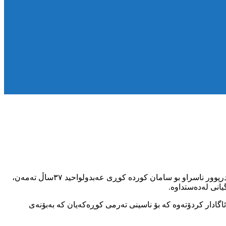
بەپێی هەواڵی کۆمەڵەی مافی مرۆڤی کوردستان، شەممە ٧ی خەزەڵوەری ٢٧٢٢ی کوردی، هاوڵاتییەکی خەڵکی شنۆ بەناونیشانی سامان قادرپوور ناسراو بو سامان کوردە کوڕی عەبدولواحید ٣٧ساڵ تەمەن،
انی لەدەستداوە.
ادار کردۆتەوە کە بۆ ناسینی تەرمی کوڕەکەیان کە بەبۆنەی