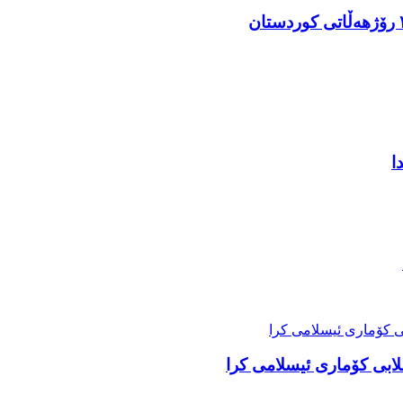
لابی کۆماری ئیسلامی کرا