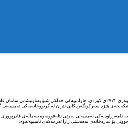
شکەنجەی هێزە سەرکوتگەرەکانی ئێران لە گرتووخانەیەکی ئەمنییەتی گی
مەزراوەیەکی ئەمنییەتی لەڕێی تێلەفوونەوە بنەماڵەی قادرپووری ئاگ
وونی بۆ ساردخانەی بەهەشتی زارا تەرمەکەی ناسیوەتەوە.