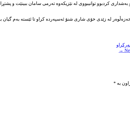
ەشداری کردبوو توانیبووی لە نێزیکەوە تەرمی سامان ببینێت و پشتڕ
Nex
اون بە
*