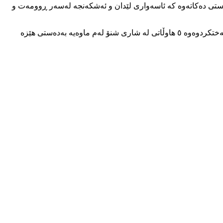
استی دەکاتەوە کە ئاسەواری لێدان و ئەشکەنجە لەسەر ڕوومەت و
بەپێی زانیارییەکان تەرمی سامان قادرپوور ڕۆژی چوارشەممە ١١ی خەزەڵوەر لە زێدی خۆی شاری شنۆ ئەسپەردە کراو تا ئێستە بەم گیان بەختکردوەوە ٥ هاوڵاتی لە شاری شنۆ لەم ماوەیە بەدەستی هێزە