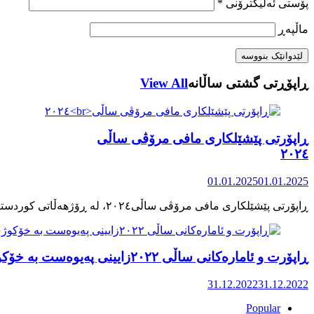
پۆستی ئەلیکترۆنی
*
ماڵپه‌ڕ
ڕاپۆڕتی گشتی ساڵانه
View All
ڕاپۆرتی پێشێلکاری مافی مرۆڤی ساڵی
٢٠٢٤
01.01.2025
01.01.2025
ڕاپۆرت و ئامارەکانی ساڵی ٢٠٢٢زایینی پەیوەست بە خۆکوژی منداڵان لە کوردستان
31.12.2022
31.12.2022
Popular