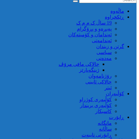
ماڵه‌وه‌
ڕێکخراوە
19 ساڵ ک م م ک
پەیڕەو و پڕۆگرام
ئەندامان و کۆمیتەکان
ئەندامەتی
گرتن و زیندان
سیاسی
مەدەنی
چالاکی مافی مرۆڤ
ژینگەپارێز
رۆژنامەوان
چالاکی ئایینی
ئیتر
کۆڵبەران
کۆڵبەری کوژراو
کؤڵبەری بریندار
کاسبکار
ڕاپۆرت
مانگانە
ساڵانە
ڕاپۆرتی تایبەت