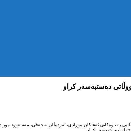
ی ڕاپۆرتەکانی گەیشتوو، لەم چەند رۆژەی رابردوو دا ٤ هاووڵاتیی بە ناوەکانی ئەشکان مورادی، ئە
ی ئێران دەستبەسەر کران.