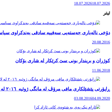
18.07.2026
18.07.2026
ئیتر
دۆخی نالەباری جەستەیی سەفییە سادقی بەندکراوی سیاسی 
20.08.2016
کوژران و بریندار بونی سێ کرێکار لە شاری بۆکان
11.06.2018
ڕاپۆرتی پێشێلكاری مافی مرۆڤ له‌ مانگی ژوئیه ۲٠۱٦ لە لایەن کۆماری ئیسلامی ئێران لە رۆژهەڵاتی کوردستان
03.08.2016
04.09.2020