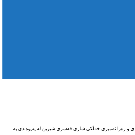
ردەڵان نەجەفی، مەسعوود مورادی و رەزا ئەمیری خەڵکی شاری قەسری شیرین لە پەیوەندی بە