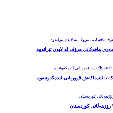
ەری مافەکانی مرۆڤ لە لایەن ئێرانەوە
ە تا ئێستاکەش قووربانی لێدەکەوێتەوە