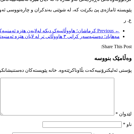
پێویستە ئاماژەی پێ بکرێت کە، لە شوێنی بەندکران و چارەنووسی ئەو ها
ع. ر
← Previous
کرماشان؛ هاووڵاتییەک دیکە لەلایەن هێزە ئەمنییەک
مەهاباد؛ دەستبەسەر کرانی ٣ هاووڵاتی تر لە لایان هێزە ئەمنیەتییەکانی ئێرانەوە
Share This Post:
وەڵامێک بنووسە
پۆستی ئەلیکترۆنییەکەت بڵاوناکرێتەوە.
خانە پێویستەکان دەستنیشانکر
لێدوان
*
ناو
*