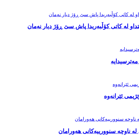
او لە کاتی کۆڵبەریدا پاش سێ ڕۆژ دیار نەمان
مەترسیدایە
ژیمی ئێرانەوە
ە ناوچە سنوورییەکانی هەورامان