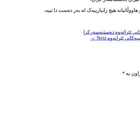
ووڵاتیانە هیچ زانیارییەک لە بەر دەست دا نییە.
انی ئێرانەوە دەستبەسەرکرا
Next →
اون بە
*