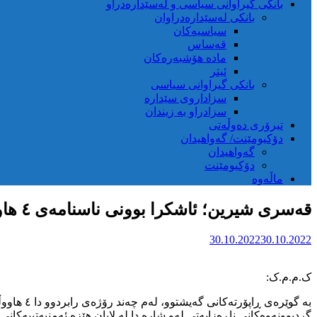
بانکی گیراوانی سیاسی و لەسێدارەدراو
بانکی لەسێدارەدراوان
سیاسیەکان
قەساس
مادە هۆشبەرەکان
ئیتر
بانکی گیراوانی سیاسی
سزاداروی سێدارە
سزادراو بە زیندان
تیرۆری دەوڵەتی
دۆکیومێنت/ گەواهیدان
گەواهیدان
دۆکیومێنت
ماڵەوە
قەسری شیرین؛ ئاشکرا بوونی ناسنامەی ٤ هاووڵاتی دەستبەسەر کراو
30.10.2022
30.10.2022
ک.م.م.ک:
بە گوێرە
گردبوونەوەکانی ناڕەزایەتی لەو شارە دا لە لایان هێزە ئەمنیەتییەکان