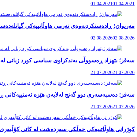
01.04.2021
01.04.2021
مەریوان؛ ڕادەستکردنەوەی تەرمی هاوڵاتییەکی گیانلەدەستد
02.08.2026
02.08.2026
سەقز؛ بێهزاد ڕەسووڵی بەندکراوی سیاسی کورد ژیانی لە 
21.07.2026
21.07.2026
سەقز؛ دەسبەسەری دوو گەنج لەلایەن هێزە ئەمنییەکانی ڕێ
21.07.2026
21.07.2026
کوژرانی هاوڵاتییەکی خەڵکی سەردەشت لە کاتی کۆڵبەری ل