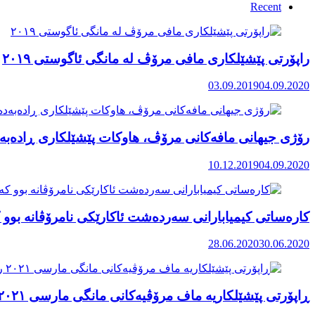
Recent
راپۆرتی پێشێلكاری مافی مرۆڤ له‌ مانگی ئاگوستی ٢٠١٩
03.09.2019
04.09.2020
رۆژی جیهانی مافەکانی مرۆڤ، هاوکات پێشێلکاری ڕادەبەد
10.12.2019
04.09.2020
کارەساتی کیمیابارانی سەردەشت ئاکارێکی نامرۆڤانە بوو ک
28.06.2020
30.06.2020
ڕاپۆرتی پێشێلکاریە ماف مرۆڤیەکانی مانگی مارسی ٢٠٢١ رۆژهەڵاتی کوردستان