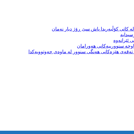
ە کاتی کۆڵبەریدا پاش سێ ڕۆژ دیار نەمان
سیدایە
 ئێرانەوە
وچە سنوورییەکانی هەورامان
بە تەقەی هێزەکانی هەنگی سنوور لە ماوەی حەوتوویەکدا