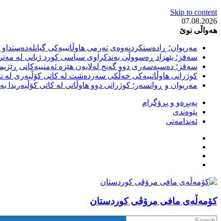
Skip to content
07.08.2026
هەواڵی نوێ
مەریوان؛ ڕادەستکردنەوەی تەرمی هاوڵاتییەکی گیانلەدەستداو ل
سەقز؛ بێهزاد ڕەسووڵی بەندکراوی سیاسی کورد ژیانی لە مەتر
سەقز؛ دەسبەسەری دوو گەنج لەلایەن هێزە ئەمنییەکانی ڕێژیمی
کوژرانی هاوڵاتییەکی خەڵکی سەردەشت لە کاتی کۆڵبەری لە نا
مەریوان و ڕوانسەر؛ کوژرانی دوو هاوڵاتی لە کاتی کۆڵبەریدا 
پەیڕەو و پڕۆگرام
پێوەندی
ئەندامەتی
كۆمه‌ڵه‌ی مافی مرۆڤی کوردستان