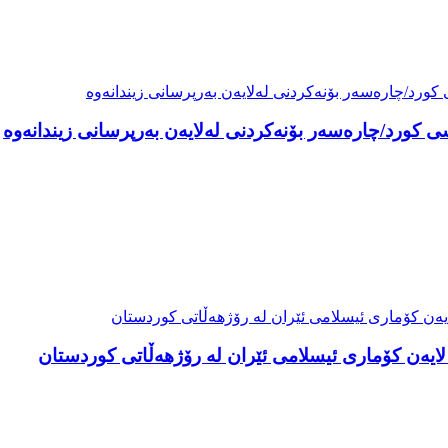
کورد/چارەسەر بۆنەکردنی لەلایەن بەرپرسانی زیندانەوە