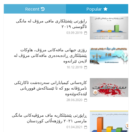
Recent
Popular
راپۆرتی پێشێلكاری مافی مرۆڤ له‌ مانگی
ئاگوستی ٢٠١٩
03.09.2019
رۆژی جیهانی مافەکانی مرۆڤ، هاوکات
پێشێلکاری ڕادەبەدەری مافەکانی مرۆڤ لە
لایەن ئێرانەوە
10.12.2019
کارەساتی کیمیابارانی سەردەشت ئاکارێکی
نامرۆڤانە بوو کە تا ئێستاکەش قووربانی
لێدەکەوێتەوە
28.06.2020
ڕاپۆرتی پێشێلکاریە ماف مرۆڤیەکانی مانگی
مارسی ٢٠٢١ رۆژهەڵاتی کوردستان
01.04.2021