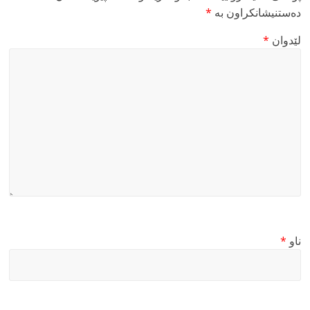
دەستنیشانکراون بە
*
لێدوان
*
ناو
*