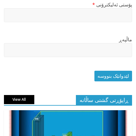
پۆستی ئەلیکترۆنی
*
ماڵپه‌ڕ
ڕاپۆڕتی گشتی ساڵانه
View All