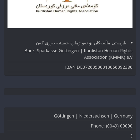
یارمەتی ماڵییەکان بۆ ئەو ژماره حیسێبە بەڕێ کەن
Bank: Sparkasse Göttingen | Kurdistan Human Rights
Association (KMMK) e.V
IBAN:DE37260500010056092380
Göttingen | Niedersachsen | Germany
Phone: (0049) 00000
Fax: (0049) 000-000