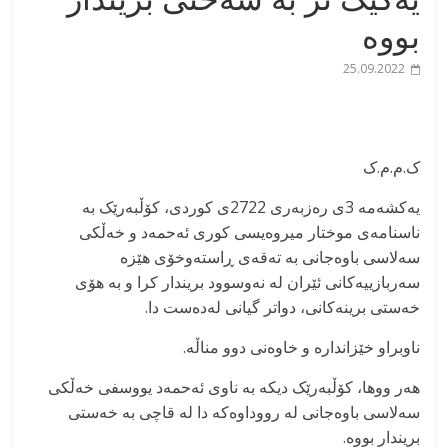
بووە
25.09.2022
ک.م.م.ک
یەکشەمە 3ی رەزبەری 2722ی کوردی، کۆڵبەرێک بە
ناسنامەی موختار میروەیسی کوری ئەحمەد و خەڵکی
سەلاسی باوەجانی بە تەقەی ڕاستەوخۆی هێزە
سەربازییەکانی ئێران لە نەوسوود بریندار کرا و بە هۆی
خەستی برینەکانی، دواتر گیانی لەدەست دا.
ناوبراو خێزاندارە و خاوەنی دوو مناڵە.
هەر ووها، کۆڵبەرێک دیکە بە ناوی ئەحمەد یووسفی خەڵکی
سەلاسی باوەجانی لە رووداوەکە دا لە قاچی بە خەستی
بریندار بووە.