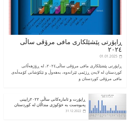
ڕاپۆرتی پێشێلکاری مافی مرۆڤی ساڵی
٢٠٢٤
01.01.2025
‎ڕاپۆرتی پێشێلکاری مافی مرۆڤی ساڵی٢٠٢٤، له ڕۆژهەڵاتی
کوردستان له لایەن ڕژێمی ئێرانەوە، بە‎هەوڵ و تێکۆشانی کۆمەڵەی
مافی مرۆڤی کوردستان و
ڕاپۆرت و ئامارەکانی ساڵی ٢٠٢٢زایینی
پەیوەست بە خۆکوژی منداڵان لە کوردستان
31.12.2022