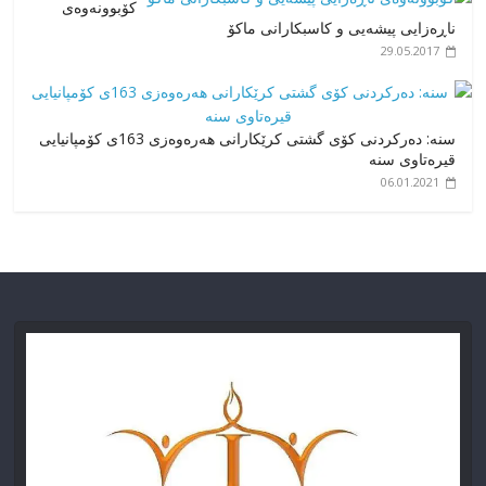
کۆبوونەوەی
ناڕەزایی پیشەیی و کاسبکارانی ماکۆ
29.05.2017
سنە: دەرکردنی کۆی گشتی کرێکارانی هەرەوەزی 163ی کۆمپانیایی
قیرەتاوی سنە
06.01.2021