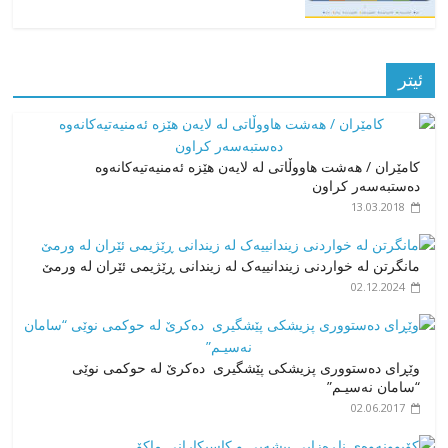
ئیتر
کامێران / هەشت هاووڵاتی لە لایەن هێزە ئەمنیەتیەکانەوە
دەستبەسەر کراون
13.03.2018
مانگرتن لە خواردنی زیندانییەک لە زیندانی ڕێژیمی ئێران لە ورمێ
02.12.2024
وێڕای دەستووری پزیشکی پێشگیری دەکرێ لە حوکمی نوێی
“سامان نەسیـم”
02.06.2017