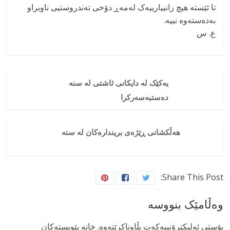
تا ئێستە هیچ زانییارییەک لەمەڕ دۆخی تەندروستیی ناوبراو
بەدەستەوە نییە.
ع. س
یەکێک لە دایکانی ئاشتی لە سنە
دەستبەسەرکرا
هەڵکشانی ڕێژەی بریندارەکان لە سنە
Share This Post:
وەڵامێک بنووسە
پۆستی ئەلیکترۆنییەکەت بڵاوناکرێتەوە.
خانە پێویستەکان