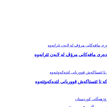
ەری مافەکانی مرۆڤ لە لایەن ئێرانەوە
ە تا ئێستاکەش قووربانی لێدەکەوێتەوە