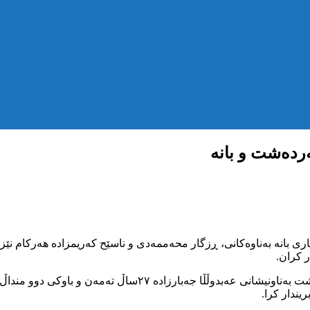
ردەشت و بانە
 کران.
لە هەواڵێکی دیکە لە چەند ڕۆژی ڕابردوو کۆڵبەرێکی خەڵکی سە
یندار کرا.