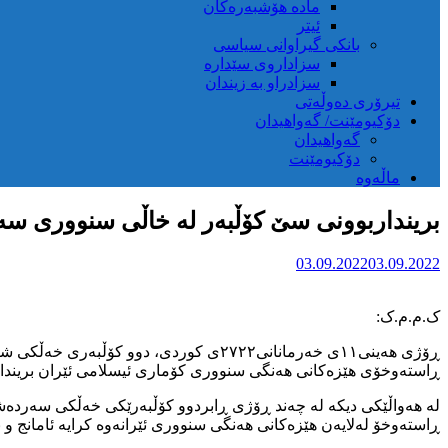
مادە هۆشبەرەکان
ئیتر
بانکی گیراوانی سیاسی
سزاداروی سێدارە
سزادراو بە زیندان
تیرۆری دەوڵەتی
دۆکیومێنت/ گەواهیدان
گەواهیدان
دۆکیومێنت
ماڵەوە
برینداربوونی سێ کۆڵبەر لە خاڵی سنووری سە
03.09.2022
03.09.2022
ک.م.م.ک:
ڕاستەوخۆی هێزەکانی هەنگی سنووری کۆماری ئیسلامی ئێران بریندار
ڕاستەوخۆ لەلایەن هێزەکانی هەنگی سنووری ئێرانەوە کرایە ئامانج و بر