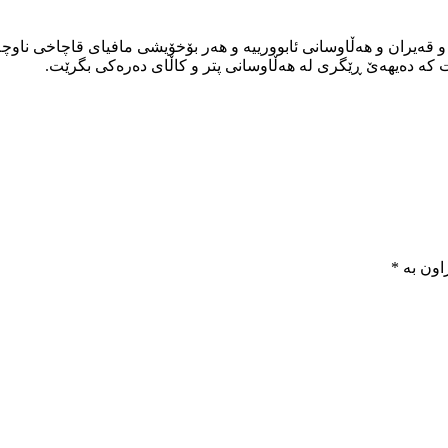
ەیران و هەڵاوسانی ئابوورییە و هەر بۆخۆیشی مافیای قاچاخی ناوچەک
کە دەیهەێ ڕێگری لە هەڵاوسانی پتر و کاڵای دەرەکی بگرێت.
اون بە
*