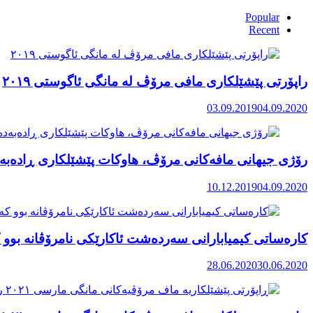
Popular
Recent
راپۆرتی پێشێلكاری مافی مرۆڤ له‌ مانگی ئاگوستی ٢٠١٩
03.09.2019
04.09.2020
رۆژی جیهانی مافەکانی مرۆڤ، هاوکات پێشێلکاری ڕادەبەد
10.12.2019
04.09.2020
کارەساتی کیمیابارانی سەردەشت ئاکارێکی نامرۆڤانە بوو ک
28.06.2020
30.06.2020