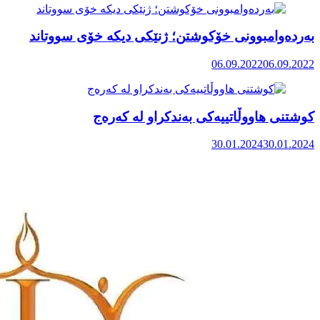
بەردەوامبوونی خۆکوشتن؛ ژنێکی دیکە خۆی سووتاند
06.09.2022
06.09.2022
کوشتنی هاووڵاتییەکی بەندکراو له کەرەج
30.01.2024
30.01.2024