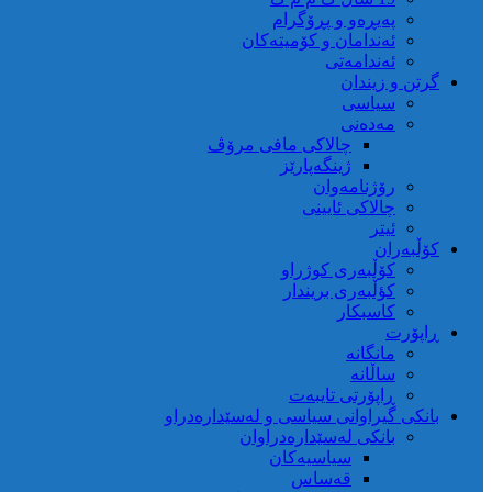
پەیڕەو و پڕۆگرام
ئەندامان و کۆمیتەکان
ئەندامەتی
گرتن و زیندان
سیاسی
مەدەنی
چالاکی مافی مرۆڤ
ژینگەپارێز
رۆژنامەوان
چالاکی ئایینی
ئیتر
کۆڵبەران
کۆڵبەری کوژراو
کؤڵبەری بریندار
کاسبکار
ڕاپۆرت
مانگانە
ساڵانە
ڕاپۆرتی تایبەت
بانکی گیراوانی سیاسی و لەسێدارەدراو
بانکی لەسێدارەدراوان
سیاسیەکان
قەساس