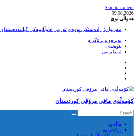
Skip to content
09.08.2026
هەواڵی نوێ
مەریوان؛ ڕادەستکردنەوەی تەرمی هاوڵاتییەکی گیانلەدەستداو ل
سەقز؛ بێهزاد ڕەسووڵی بەندکراوی سیاسی کورد ژیانی لە مەتر
پەیڕەو و پڕۆگرام
سەقز؛ دەسبەسەری دوو گەنج لەلایەن هێزە ئەمنییەکانی ڕێژیمی
پێوەندی
کوژرانی هاوڵاتییەکی خەڵکی سەردەشت لە کاتی کۆڵبەری لە نا
ئەندامەتی
مەریوان و ڕوانسەر؛ کوژرانی دوو هاوڵاتی لە کاتی کۆڵبەریدا 
كۆمه‌ڵه‌ی مافی مرۆڤی کوردستان
ماڵه‌وه‌
ڕێکخراوە
19 ساڵ ک م م ک