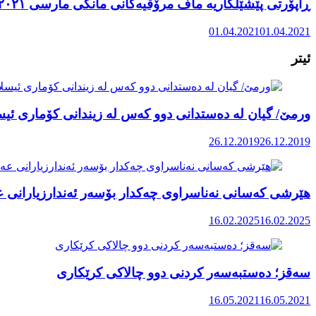
ڕاپۆرتی پێشێلکاریە ماف مرۆڤیەکانی مانگی مارسی ٢٠٢١ رۆژهەڵاتی کوردستان
01.04.2021
01.04.2021
ئیتر
ورمێ/ گیان لە دەستدانی دوو کەس لە زیندانی کۆماری ئیس
26.12.2019
26.12.2019
هێرشی کەسانی نەناسراوی چەکدار بۆسەر ئەندارزیارانی 
16.02.2025
16.02.2025
سەقز؛ دەستبەسەر کردنی دوو چالاکی کرێکاری
16.05.2021
16.05.2021