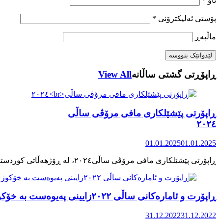
ناو
*
پۆستی ئەلیکترۆنی
*
ماڵپه‌ڕ
ڕاپۆڕتی گشتی ساڵانه
View All
ڕاپۆرتی پێشێلکاری مافی مرۆڤی ساڵی
٢٠٢٤
01.01.2025
01.01.2025
ڕاپۆرت و ئامارەکانی ساڵی ٢٠٢٢زایینی پەیوەست بە خۆکوژی منداڵان لە کوردستان
31.12.2022
31.12.2022