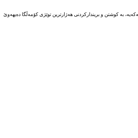
ەیە، بە کوشتن و بریندارکردنی هەژارترین توێژی کۆمەڵگا دەیهەوێ