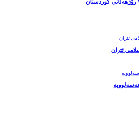
لامی ئێران
عەسەلوویە