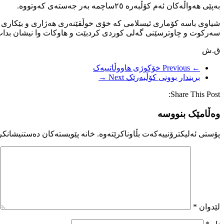
بەپێی هەواڵەکان ئەم کۆڵبەرە ٢٥ساچمە بەر جەستەی کەوتووە.
شیاوی باسە کۆماری ئیسلامی کە خۆی خوڵقێنەری هەژاری و بێکاری و ق
سەرکوت و چاوترسێنی گەلی کوردی کردبێت و هاوکات وا نیشان بدات 
ق.ش
← Previous
خۆکوژی هاووڵاتییەک
بریندار بوونی کۆڵبەرێک
Next →
Share This Post:
وەڵامێک بنووسە
پۆستی ئەلیکترۆنییەکەت بڵاوناکرێتەوە.
خانە پێویستەکان دەستنیشانکر
لێدوان
*