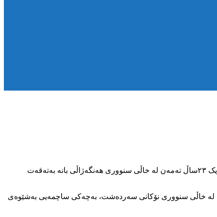
ڕۆژی هەینی١١ی خەرمانانی٢٧٢٢ی کوردی، دوو کۆڵبەری خەڵکی شاری بانە بەناوەکانی، ڕزگار محەممەدی و ناسێح کەریمزادە هەرکام نێزیک ٢٣ساڵ تەمەن لە خاڵی سنووری هەنگەژاڵی بانە بەتەقەت
ردەشت بەناونیشانی عەبدوڵڵا جەبارزادە ٢٧ساڵ تەمەن و باوکی دوو منداڵ لە خاڵی سنووری نۆکانی سەردەشت، بەچەکی ساچمەیی بەشێوەی