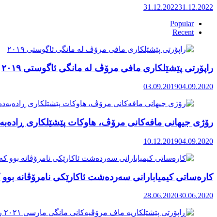
31.12.2022
31.12.2022
Popular
Recent
راپۆرتی پێشێلكاری مافی مرۆڤ له‌ مانگی ئاگوستی ٢٠١٩
03.09.2019
04.09.2020
رۆژی جیهانی مافەکانی مرۆڤ، هاوکات پێشێلکاری ڕادەبەد
10.12.2019
04.09.2020
کارەساتی کیمیابارانی سەردەشت ئاکارێکی نامرۆڤانە بوو ک
28.06.2020
30.06.2020