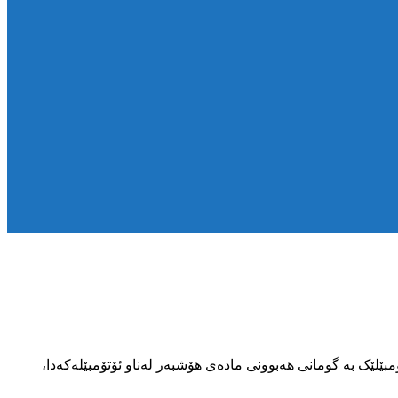
ری ئیمام بە ئۆتۆمبێلێک بە گومانی هەبوونی مادەی هۆشبەر لەناو ئۆتۆمبێلەکەدا،