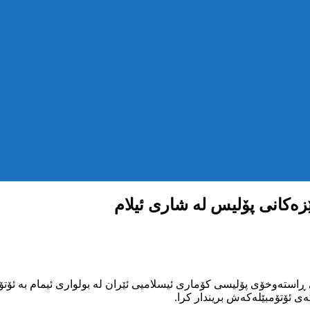
ەکانی پۆلیس لە شاری ئیلام
تی ٣٠ی خاکەلێوەی ١٤٠١ دوای تەقەکردنی ڕاستەوخۆی پۆلیسی کۆماری ئیسلامیی ئێران لە بولوا
ی ئۆتۆمبێلەکەش بریندار کرا.