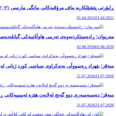
ڕاپۆرتی پێشێلکاریە ماف مرۆڤیەکانی مانگی مارسی ٢٠٢١ رۆژهەڵاتی کوردستان
01.04.2021
01.04.2021
مەریوان؛ ڕادەستکردنەوەی تەرمی هاوڵاتییەکی گیانلەدەستد
02.08.2026
02.08.2026
سەقز؛ بێهزاد ڕەسووڵی بەندکراوی سیاسی کورد ژیانی لە 
21.07.2026
21.07.2026
سەقز؛ دەسبەسەری دوو گەنج لەلایەن هێزە ئەمنییەکانی ڕێ
21.07.2026
21.07.2026