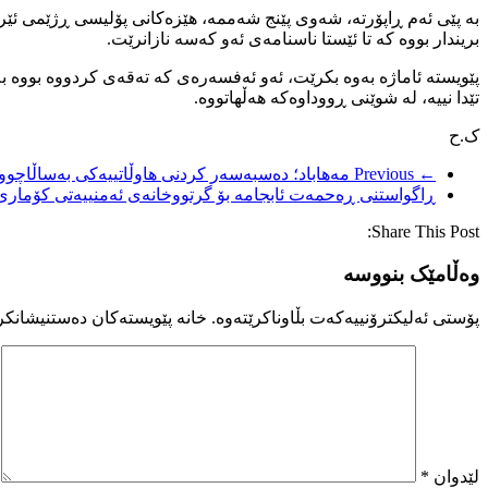
بە پێی ئەم ڕاپۆرتە، شەوی پێنج شەممە، هێزەکانی پۆلیسی ڕژێمی ئێران
بریندار بووە کە تا ئێستا ناسنامەی ئەو کەسە نازانرێت.
پێویستە ئاماژە بەوە بکرێت، ئەو ئەفسەرەی کە تەقەی کردووە بووە بە 
تێدا نییە، لە شوێنی ڕووداوەکە هەڵهاتووە.
ک.ح
← Previous
مەهاباد؛ دەسبەسەر کردنی هاوڵاتییەکی بەساڵاچوو ل
ڕاگواستنی ڕەحمەت ئابجامە بۆ گرتووخانەی ئەمنییەتی کۆماری
Share This Post:
وەڵامێک بنووسە
پۆستی ئەلیکترۆنییەکەت بڵاوناکرێتەوە.
خانە پێویستەکان دەستنیشانکر
لێدوان
*