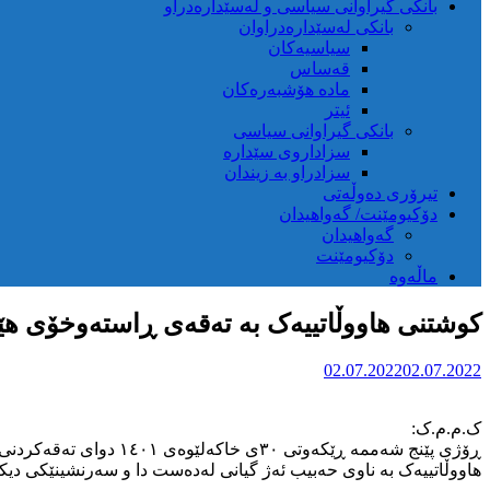
بانکی گیراوانی سیاسی و لەسێدارەدراو
بانکی لەسێدارەدراوان
سیاسیەکان
قەساس
مادە هۆشبەرەکان
ئیتر
بانکی گیراوانی سیاسی
سزاداروی سێدارە
سزادراو بە زیندان
تیرۆری دەوڵەتی
دۆکیومێنت/ گەواهیدان
گەواهیدان
دۆکیومێنت
ماڵەوە
کوشتنی هاووڵاتییەک بە تەقەی ڕاستەوخۆی هێز
02.07.2022
02.07.2022
ک.م.م.ک:
ڕۆژی پێنج شەممە ڕێکەو
هاووڵاتییەک بە ناوی حەبیب ئەژ گیانی لەدەست دا و سەرنشینێکی دیکە