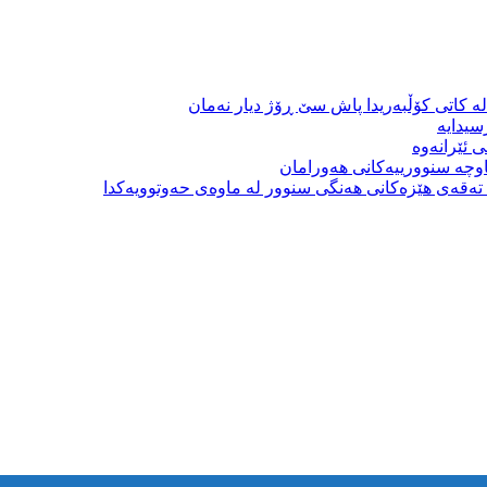
ە کاتی کۆڵبەریدا پاش سێ ڕۆژ دیار نەمان
سیدایە
 ئێرانەوە
وچە سنوورییەکانی هەورامان
بە تەقەی هێزەکانی هەنگی سنوور لە ماوەی حەوتوویەکدا