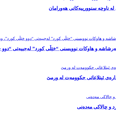
ە ناوچە سنوورییەکانی هەورامان
رشاشە و هاوکات نوویسنی “خێڵی کورد” لەجییەتی “دوو خێ
ارەی ئیتلاعاتی حکوومەت لە ورمێ
د و چالاکی مەدەنی