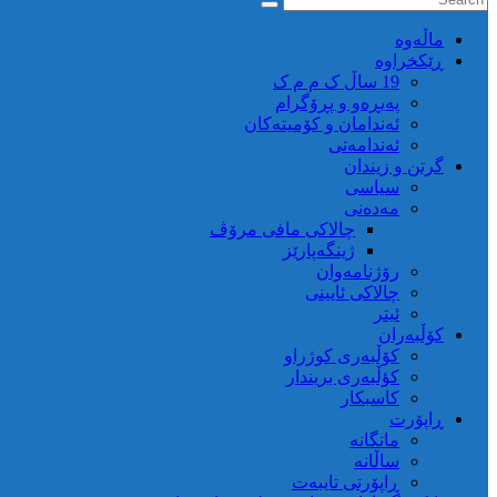
ماڵه‌وه‌
ڕێکخراوە
19 ساڵ ک م م ک
پەیڕەو و پڕۆگرام
ئەندامان و کۆمیتەکان
ئەندامەتی
گرتن و زیندان
سیاسی
مەدەنی
چالاکی مافی مرۆڤ
ژینگەپارێز
رۆژنامەوان
چالاکی ئایینی
ئیتر
کۆڵبەران
کۆڵبەری کوژراو
کؤڵبەری بریندار
کاسبکار
ڕاپۆرت
مانگانە
ساڵانە
ڕاپۆرتی تایبەت