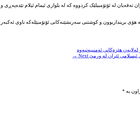
 تەقەیان لە ئۆتۆمبیلێک کردووە کە لە بلواری ئیمام ئیلام تێدەپەڕی 
هۆی برینداربوون و کوشتنی سەرنشێنەکانی ئۆتۆمبێلەکە ناوی ئەکبەری ب
ەلایەن هێزەکانی ئەمنییەتیەوە
 ئیسلامی ئێران لە ورمێ
Next →
اون بە
*