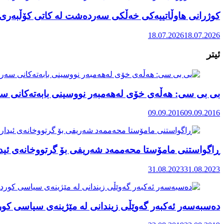
کوژرانی هاوڵاتییەکی خەڵکی سەردەشت لە کاتی کۆڵبەری ل
18.07.2026
18.07.2026
ئیتر
بی بی سی: هەڵەی خۆی لەهەمبەر نووسینی بابەتەکانی سە
09.09.2016
09.09.2016
ڕاگواستنی مامۆستا محەممەد شەریفی بۆ گرتووخانەی ئید
31.08.2023
31.08.2023
دەسبەسەر ئەکبەر گەوێڵی زیندانی لە مێژینەی سیاسی کور