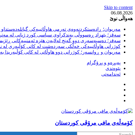
Skip to content
06.08.2026
هەواڵی نوێ
مەریوان؛ ڕادەستکردنەوەی تەرمی هاوڵاتییەکی گیانلەدەستداو ل
سەقز؛ بێهزاد ڕەسووڵی بەندکراوی سیاسی کورد ژیانی لە مەتر
سەقز؛ دەسبەسەری دوو گەنج لەلایەن هێزە ئەمنییەکانی ڕێژیمی
کوژرانی هاوڵاتییەکی خەڵکی سەردەشت لە کاتی کۆڵبەری لە نا
مەریوان و ڕوانسەر؛ کوژرانی دوو هاوڵاتی لە کاتی کۆڵبەریدا 
پەیڕەو و پڕۆگرام
پێوەندی
ئەندامەتی
كۆمه‌ڵه‌ی مافی مرۆڤی کوردستان