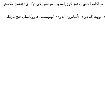
و لە ئاکامدا حەبیب ئەژ کوژراوە و سەرنشینێکی دیکەی ئۆتۆمبێلەکەش
ووە، کە دوای دڵنیابوون لەوەی ئۆتۆمبێلی هاووڵاتییان هیچ بارێکی