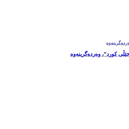
ڵی کورد”، وەردەگرینەوه‌