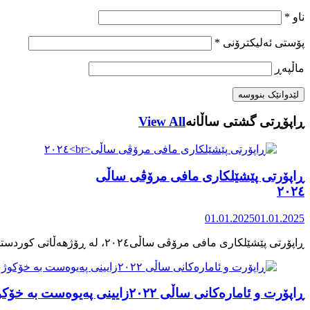
ناو
*
پۆستی ئەلیکترۆنی
*
ماڵپه‌ڕ
ڕاپۆڕتی گشتی ساڵانه
View All
ڕاپۆرتی پێشێلکاری مافی مرۆڤی ساڵی
٢٠٢٤
01.01.2025
01.01.2025
ڕاپۆرت و ئامارەکانی ساڵی ٢٠٢٢زایینی پەیوەست بە خۆکوژی منداڵان لە کوردستان