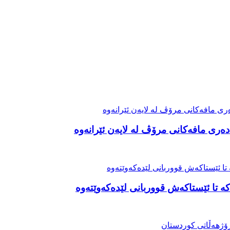
ەری مافەکانی مرۆڤ لە لایەن ئێرانەوە
ە تا ئێستاکەش قووربانی لێدەکەوێتەوە