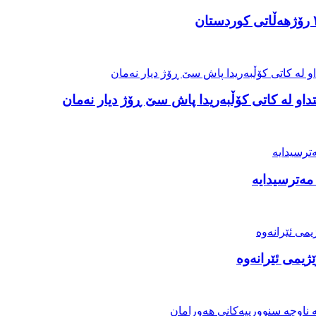
او لە کاتی کۆڵبەریدا پاش سێ ڕۆژ دیار نەمان
مەترسیدایە
ژیمی ئێرانەوە