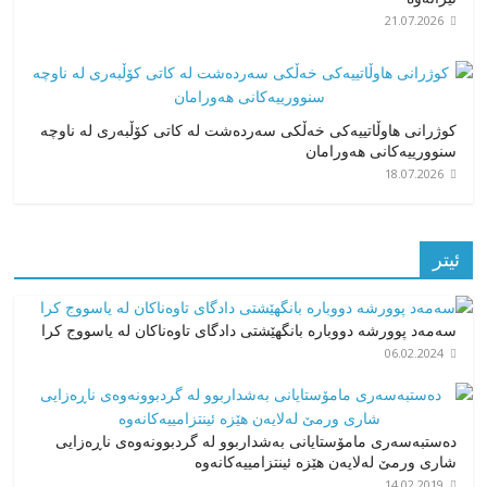
21.07.2026
کوژرانی هاوڵاتییەکی خەڵکی سەردەشت لە کاتی کۆڵبەری لە ناوچە
سنوورییەکانی هەورامان
18.07.2026
ئیتر
سەمەد پوورشە دووبارە بانگهێشتی دادگای تاوەناکان لە یاسووج کرا
06.02.2024
دەستبەسەری مامۆستایانی بەشداربوو لە گردبوونەوەی ناڕەزایی
شاری ورمێ لەلایەن هێزە ئینتزامییەکانەوە
14.02.2019