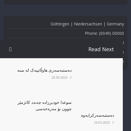
Göttingen | Niedersachsen | Germany
Phone: (0049) 00000
Fax: (0049) 000-000
Read Next
Email: info@kmmk.info
Website: www.kmmk.info
دەستبەسەری هاوڵاتییەک لە سنە
20.09.2023
سوعدا خودیرزادە چەندد کاتژمێر
مافی پاراستنی کۆپی ڕایت بۆ کۆمەڵەی مافی مرۆڤی کوردستان
چوون بۆ مەرەخەسی
پارێزراوە.
دەستبەسەرکرایەوە
26.05.2023