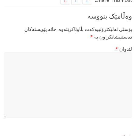
Share This Post:
وەڵامێک بنووسە
پۆستی ئەلیکترۆنییەکەت بڵاوناکرێتەوە.
خانە پێویستەکان
دەستنیشانکراون بە
*
لێدوان
*