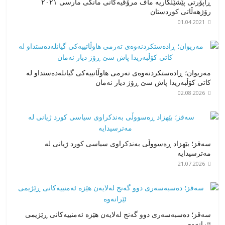
ڕاپۆرتی پێشێلکاریە ماف مرۆڤیەکانی مانگی مارسی ٢٠٢١
رۆژهەڵاتی کوردستان
01.04.2021
مەریوان؛ ڕادەستکردنەوەی تەرمی هاوڵاتییەکی گیانلەدەستداو لە
کاتی کۆڵبەریدا پاش سێ ڕۆژ دیار نەمان
02.08.2026
سەقز؛ بێهزاد ڕەسووڵی بەندکراوی سیاسی کورد ژیانی لە
مەترسیدایە
21.07.2026
سەقز؛ دەسبەسەری دوو گەنج لەلایەن هێزە ئەمنییەکانی ڕێژیمی
ئێرانەوە