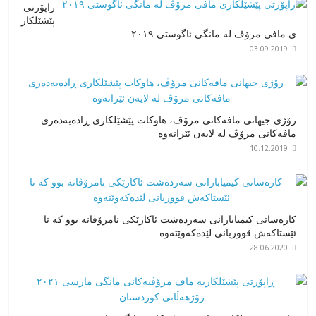
راپۆرتی
پێشێلكار
ی مافی مرۆڤ له‌ مانگی ئاگوستی ٢٠١٩
03.09.2019
رۆژی جیهانی مافەکانی مرۆڤ، هاوکات پێشێلکاری ڕادەبەدەری
مافەکانی مرۆڤ لە لایەن ئێرانەوە
10.12.2019
کارەساتی کیمیابارانی سەردەشت ئاکارێکی نامرۆڤانە بوو کە تا
ئێستاکەش قووربانی لێدەکەوێتەوە
28.06.2020