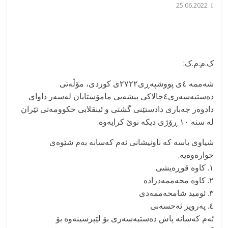
25.06.2022
ک.م.م.ک:
شەممە ٤ی پووشپەڕی٢٧٢٢ی کوردی، مۆڵەتی
دەستبەسەری٤چالاکی پیشەیی مامۆستایان لەسەر داوای
دادوەر جەباری دادستێنی گشتی و ئینقلابی حکوومەتی ئێران
لە سنە ١٠ ڕۆژی دیکە نوێ کرایەوە.
شیاوی باسە کە ناونیشانی ئەم کەسانە بەم شێوەی
خوارەوەیە.
١. کاوە قوڕەیشی
٢. کاوە محەممەدزادە
٣. ئومید شامحەممەدی
٤. پەرویز ئەحسەنی
ئەم کەسانە پاش دەستبەسەری بۆ لێپرسینەوە بۆ