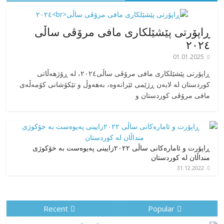
ڕاپۆرتی پێشێلکاری مافی مرۆڤی ساڵی
٢٠٢٤
01.01.2025
‎ڕاپۆرتی پێشێلکاری مافی مرۆڤی ساڵی٢٠٢٤، له ڕۆژهەڵاتی
کوردستان له لایەن ڕژێمی ئێرانەوە، بە‎هەوڵ و تێکۆشانی کۆمەڵەی
مافی مرۆڤی کوردستان و
ڕاپۆرت و ئامارەکانی ساڵی ٢٠٢٢زایینی پەیوەست بە خۆکوژی
منداڵان لە کوردستان
31.12.2022
Recent
Popular