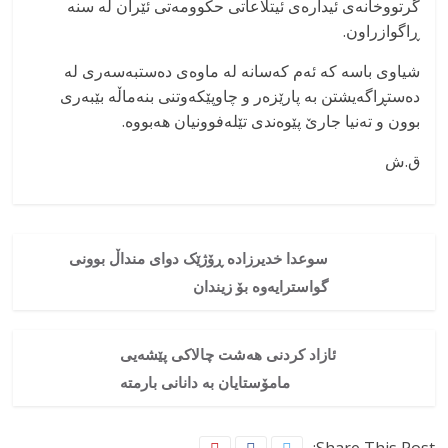
گرتووخانەی ئیدارەی ئیتلاعاتی حکوومەتی ئێران لە سنە
ڕاگوازراون.
شیاوی باسە کە ئەم کەسانە لە ماوەی دەستبەسەری لە
دەستڕاگەیشتن بە پارێزەر و چاوپێکەوتنی بنەماڵە بێبەری
بوون و تەنیا جارێ پێوەندی تێلەفوونیان هەبووە.
ق.ش
سوعدا خدیرزادە ڕۆژێک دوای منداڵ بوونی
گواسترایەوە بۆ زیندان
ئازاد کردنی هەشت چالاکی پێشەیی
مامۆستایان بە دانانی بارمتە