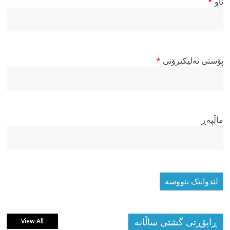
ناو
*
پۆستی ئەلیکترۆنی
*
ماڵپه‌ڕ
ڕاپۆڕتی گشتی ساڵانه
View All