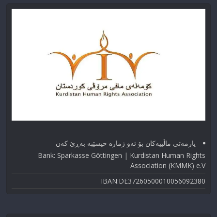
یارمەتی ماڵییەکان بۆ ئەو ژماره حیسێبە بەڕێ کەن
Bank: Sparkasse Göttingen | Kurdistan Human Rights
Association (KMMK) e.V
IBAN:DE37260500010056092380