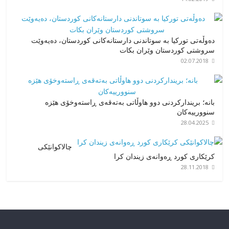
دەوڵەتی توركیا بە سوتاندنی دارستانەكانی كوردستان، دەیەوێت
سروشتی كوردستان وێران بكات
02.07.2018
بانە؛ بریندارکردنی دوو هاوڵاتی بەتەقەی ڕاستەوخۆی هێزە
سنوورییەکان
28.04.2025
چالاکوانێکی
کرێکاری کورد ڕەوانەی زیندان کرا
28.11.2018