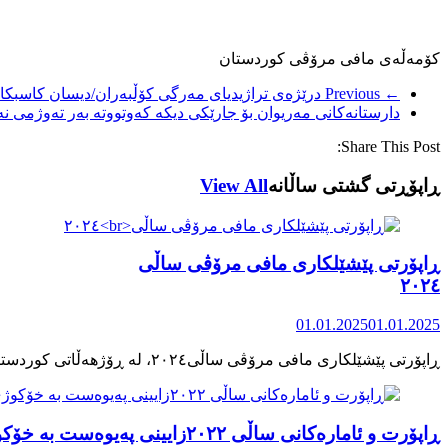
کۆمەڵەی مافی مرۆڤی کوردستان
← Previous
درێژەی تراژیدیای مەرگی کۆڵبەران/دیسان کاسبک
دارستانەکانی مەریوان بۆ جارێکی دیکە کەوتووتە بەر تەوژمی ن
Share This Post:
ڕاپۆڕتی گشتی ساڵانه
View All
ڕاپۆرتی پێشێلکاری مافی مرۆڤی ساڵی
٢٠٢٤
01.01.2025
01.01.2025
ڕاپۆرت و ئامارەکانی ساڵی ٢٠٢٢زایینی پەیوەست بە خۆکوژی منداڵان لە کوردستان