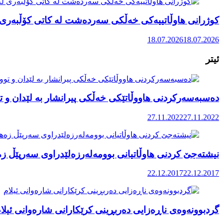
کوژرانی هاوڵاتییەکی خەڵکی سەردەشت لە کاتی کۆڵبەری ل
18.07.2026
18.07.2026
ئیتر
دەسبەسەرکردنی هاووڵاتێکی خەڵکی پیرانشار بە لێدان و ت
27.11.2022
27.11.2022
نیشتەجێ کردنی هاوڵاتیانی بوومەلەرزەلێدراوی سەرپێڵ زەه
22.12.2017
22.12.2017
گردبوونەوەی ناڕەزایی دەربڕینی کرێکارانی شارەوانی ئیلا