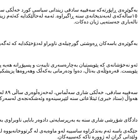
بەگوێرەی ڕاپۆرتەکە سەفییە سادقی زیندانی سیاسی کورد خەڵکی سە
نالەباری جەستەیی ژیان دەکات.
بەگوێرەی باسەکان ڕەوشتی گورچیلەی ناوبراو لەدۆخێکدایە کە ئەگە
ئەو نەخۆشانەی کە پێویستیان بەچارەسەری تایبەت و پسپۆڕانە هەیە 
پێویست. قەرەوێڵەی بەتاڵ، دەوا ودەرمانی بەکەڵک وهەروەها پزیشکی
هەواڵ (ستاد خبری) ئیتلاعاتی سنە لێپرسینەوە وئەشکەنجەی لەسەرکر
دادگای شۆڕشی شاری سنە بە بەرپرسایەتی دادوەر بابایی ناوبراوی بەتۆمەتی محا
جێگەی باسە ئەم بەندکراوە ساسییە لەو ماوەیەی لە گرتووخانەبووە لە 
ولێدانی گران لە ژوورە تاکە کەسییەکان.