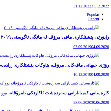
31.12.2022
31.12.2022
Popular
Recent
راپۆرتی پێشێلكاری مافی مرۆڤ له‌ مانگی ئاگوستی ٢٠١٩
03.09.2019
04.09.2020
رۆژی جیهانی مافەکانی مرۆڤ، هاوکات پێشێلکاری ڕادەبەد
10.12.2019
04.09.2020
کارەساتی کیمیابارانی سەردەشت ئاکارێکی نامرۆڤانە بوو ک
28.06.2020
30.06.2020