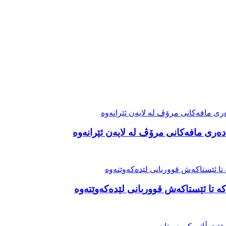
ەری مافەکانی مرۆڤ لە لایەن ئێرانەوە
ە تا ئێستاکەش قووربانی لێدەکەوێتەوە