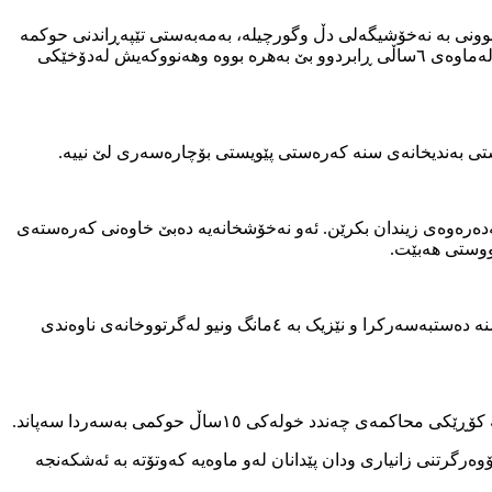
نی بە نەخۆشیگەلی دڵ وگورچیلە، بەمەبەستی تێپەڕاندنی حوکمە
۱٥ساڵەکەی لەبەندیخانەی سنە ڕاگیراوە. ئەمە لەحاڵێکدایە کەئەم زیندانییە سیاسییەی لەمافی پشووی دەرمانی وڕاگواستنی بۆ نەخۆشخانە لەماوەی ٦ساڵی ڕابردوو بێ بەهرە بووە وهەنووکەیش لەدۆخێکی
تی بەندیخانەی سنە کەرەستی پێویستی بۆچارەسەری لێ نییە.
ەدەرەوەی زیندان بکرێن. ئەو نەخۆشخانەیە دەبێ خاوەنی کەرەستەی
ووستی هەبێت.
سەفییە سادقی، خەڵکی شاری سەڵماس، لەخەزەڵوەری ساڵی ٨۹ لەلایەن هێزەکانی سەربە ئیتلاعاتی کۆماری ئیسلامی ئێرانەوە لەشاری سنە دەستبەسەرکرا و نێزیک بە ٤مانگ ونیو لەگرتووخانەی ناوەندی
د خولەکی ۱٥ساڵ حوکمی بەسەردا سەپاند.
ەرگرتنی زانیاری ودان پێدانان لەو ماوەیە کەوتۆتە بە ئەشکەنجە