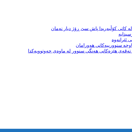
ە کاتی کۆڵبەریدا پاش سێ ڕۆژ دیار نەمان
سیدایە
 ئێرانەوە
وچە سنوورییەکانی هەورامان
بە تەقەی هێزەکانی هەنگی سنوور لە ماوەی حەوتوویەکدا