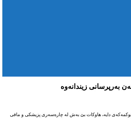
ن بەرپرسانی زیندانەوە
حوکمەکەی دایە، هاوکات بێ بەش لە چارەسەری پزیشکی و مافی