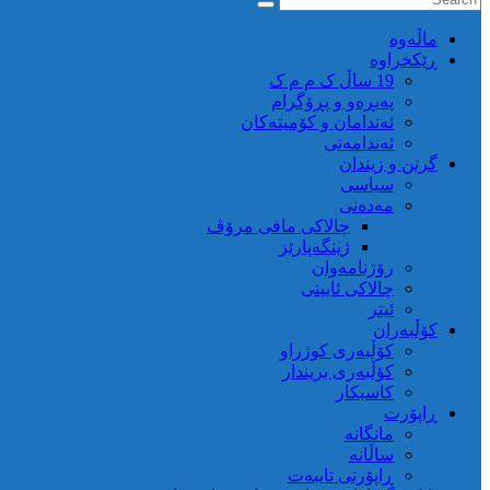
ماڵه‌وه‌
ڕێکخراوە
19 ساڵ ک م م ک
پەیڕەو و پڕۆگرام
ئەندامان و کۆمیتەکان
ئەندامەتی
گرتن و زیندان
سیاسی
مەدەنی
چالاکی مافی مرۆڤ
ژینگەپارێز
رۆژنامەوان
چالاکی ئایینی
ئیتر
کۆڵبەران
کۆڵبەری کوژراو
کؤڵبەری بریندار
کاسبکار
ڕاپۆرت
مانگانە
ساڵانە
ڕاپۆرتی تایبەت