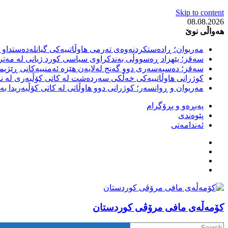
Skip to content
08.08.2026
هەواڵی نوێ
مەریوان؛ ڕادەستکردنەوەی تەرمی هاوڵاتییەکی گیانلەدەستداو ل
سەقز؛ بێهزاد ڕەسووڵی بەندکراوی سیاسی کورد ژیانی لە مەتر
سەقز؛ دەسبەسەری دوو گەنج لەلایەن هێزە ئەمنییەکانی ڕێژیمی
کوژرانی هاوڵاتییەکی خەڵکی سەردەشت لە کاتی کۆڵبەری لە نا
مەریوان و ڕوانسەر؛ کوژرانی دوو هاوڵاتی لە کاتی کۆڵبەریدا 
پەیڕەو و پڕۆگرام
پێوەندی
ئەندامەتی
كۆمه‌ڵه‌ی مافی مرۆڤی کوردستان