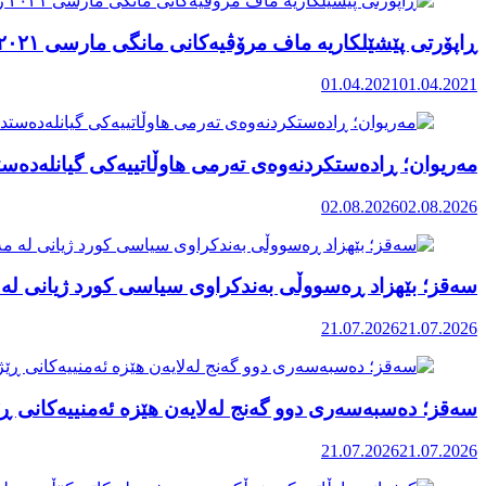
ڕاپۆرتی پێشێلکاریە ماف مرۆڤیەکانی مانگی مارسی ٢٠٢١ رۆژهەڵاتی کوردستان
01.04.2021
01.04.2021
مەریوان؛ ڕادەستکردنەوەی تەرمی هاوڵاتییەکی گیانلەدەستد
02.08.2026
02.08.2026
سەقز؛ بێهزاد ڕەسووڵی بەندکراوی سیاسی کورد ژیانی لە 
21.07.2026
21.07.2026
سەقز؛ دەسبەسەری دوو گەنج لەلایەن هێزە ئەمنییەکانی ڕێ
21.07.2026
21.07.2026