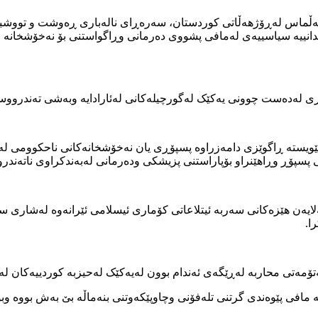
ڵماس لەڕۆژهەڵاتی کوردستان، سەرەڕای نالەباری ڕەوشت و تووشبوو
ری لەدەست چوونی یەکێک لەگورچیلەکانی لەئارادایە وبەشی تەندرووس
پێویستە ڕاگوێزی دامەزراوە پسپۆڕی یان نەخۆشخانەکانی ناحکوومی ل
 پسپۆڕ وڕاهێنراو بۆپاراستنی پزیشکی ودەرمانی لەبەندکراوی ناتەندر
ا.
ربە لەڕێگەی ئەندام بوون لەیەکێک لەحیزبە کوردییەکان لە کۆڕێکی محاکمەی چەند
مافی پێوەندی گرتنی تلەفۆنی وچاوپێکەوتنی بنەماڵە بێ بەش بووە وبۆو