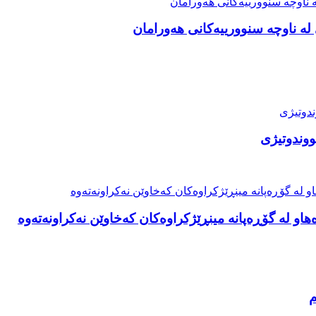
ە ناوچە سنوورییەکانی هەورامان
ووندوتیژی
او لە گۆڕەپانە مینڕێژکراوەکان کەخاوێن نەکراونەتەوە
م