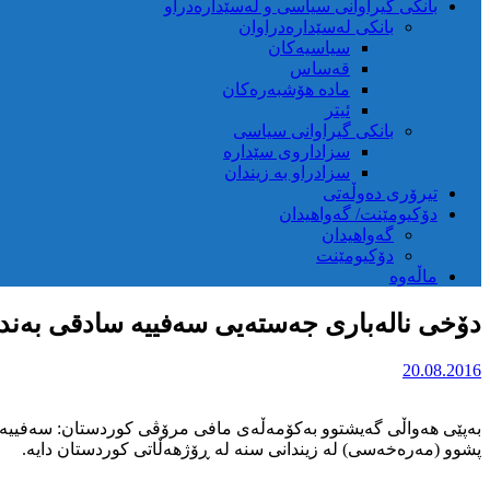
بانکی گیراوانی سیاسی و لەسێدارەدراو
بانکی لەسێدارەدراوان
سیاسیەکان
قەساس
مادە هۆشبەرەکان
ئیتر
بانکی گیراوانی سیاسی
سزاداروی سێدارە
سزادراو بە زیندان
تیرۆری دەوڵەتی
دۆکیومێنت/ گەواهیدان
گەواهیدان
دۆکیومێنت
ماڵەوە
دۆخی نالەباری جەستەیی سەفییە سادقی بەندک
20.08.2016
بەپێی هەواڵی گەیشتوو بەکۆمەڵەی مافی مرۆڤی کوردستان: سەفییە
پشوو (مەرەخەسی) لە زیندانی سنە لە ڕۆژهەڵاتی کوردستان دایە.