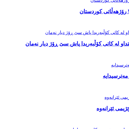
او لە کاتی کۆڵبەریدا پاش سێ ڕۆژ دیار نەمان
مەترسیدایە
ژیمی ئێرانەوە