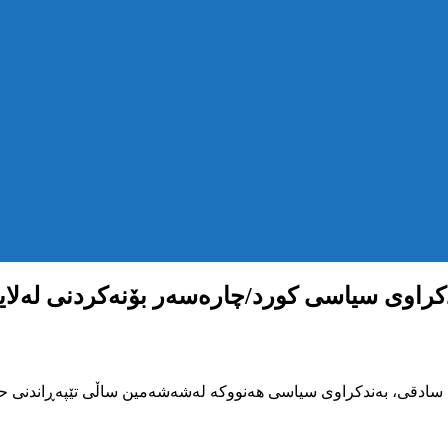
راوی سیاسی کورد/چارەسەر بۆنەکردنی لەلایە
 سادقی، بەندکراوی سیاسی هەنووکە لەشەشەمین ساڵی تێپەڕاندنی 