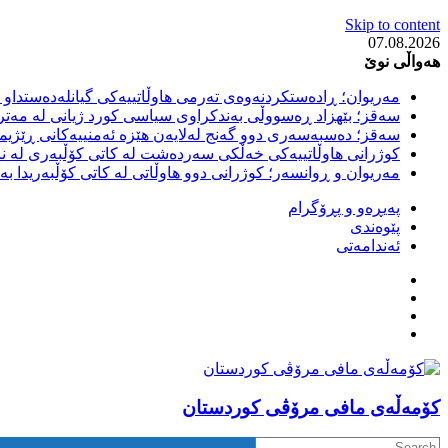
Skip to content
07.08.2026
هەواڵی نوێ
مەریوان؛ ڕادەستکردنەوەی تەرمی هاوڵاتییەکی گیانلەدەستداو ل
سەقز؛ بێهزاد ڕەسووڵی بەندکراوی سیاسی کورد ژیانی لە مەتر
سەقز؛ دەسبەسەری دوو گەنج لەلایەن هێزە ئەمنییەکانی ڕێژیمی
کوژرانی هاوڵاتییەکی خەڵکی سەردەشت لە کاتی کۆڵبەری لە نا
مەریوان و ڕوانسەر؛ کوژرانی دوو هاوڵاتی لە کاتی کۆڵبەریدا 
پەیڕەو و پڕۆگرام
پێوەندی
ئەندامەتی
كۆمه‌ڵه‌ی مافی مرۆڤی کوردستان