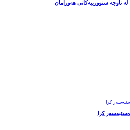
ە ناوچە سنوورییەکانی هەورامان
دەستبەسەر کرا