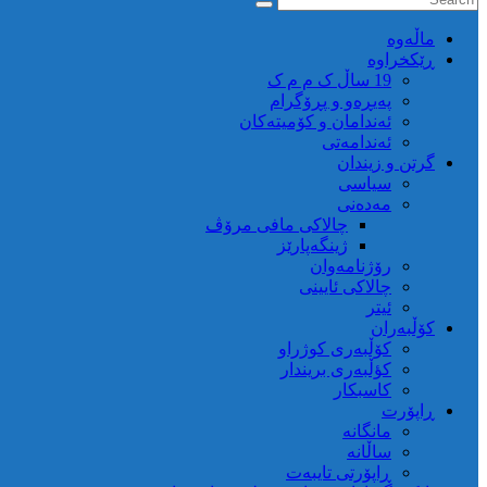
ماڵه‌وه‌
ڕێکخراوە
19 ساڵ ک م م ک
پەیڕەو و پڕۆگرام
ئەندامان و کۆمیتەکان
ئەندامەتی
گرتن و زیندان
سیاسی
مەدەنی
چالاکی مافی مرۆڤ
ژینگەپارێز
رۆژنامەوان
چالاکی ئایینی
ئیتر
کۆڵبەران
کۆڵبەری کوژراو
کؤڵبەری بریندار
کاسبکار
ڕاپۆرت
مانگانە
ساڵانە
ڕاپۆرتی تایبەت