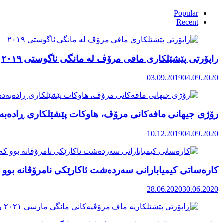
Popular
Recent
راپۆرتی پێشێلكاری مافی مرۆڤ له‌ مانگی ئاگوستی ٢٠١٩
03.09.2019
04.09.2020
رۆژی جیهانی مافەکانی مرۆڤ، هاوکات پێشێلکاری ڕادەبەد
10.12.2019
04.09.2020
کارەساتی کیمیابارانی سەردەشت ئاکارێکی نامرۆڤانە بوو ک
28.06.2020
30.06.2020