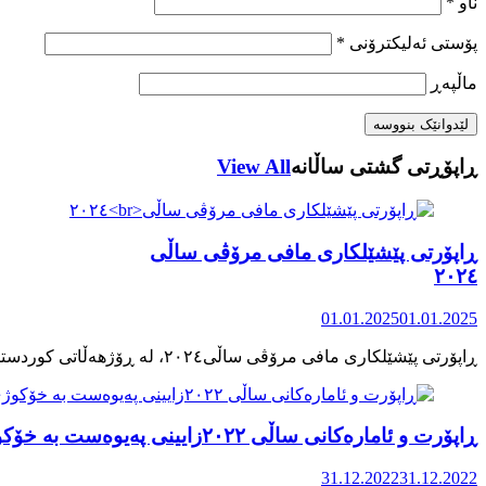
ناو
*
پۆستی ئەلیکترۆنی
*
ماڵپه‌ڕ
ڕاپۆڕتی گشتی ساڵانه
View All
ڕاپۆرتی پێشێلکاری مافی مرۆڤی ساڵی
٢٠٢٤
01.01.2025
01.01.2025
ڕاپۆرت و ئامارەکانی ساڵی ٢٠٢٢زایینی پەیوەست بە خۆکوژی منداڵان لە کوردستان
31.12.2022
31.12.2022