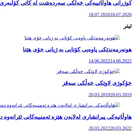
کوژرانی هاوڵاتییەکی خەڵکی سەردەشت لە کاتی کۆڵبەری ل
18.07.2026
18.07.2026
ئیتر
هونەرمەندێکی پاوەیی کۆتایی بە ژیانی خۆی هێنا
14.06.2022
14.06.2022
خۆکوژی لاوێکی خەڵکی سەقز
20.03.2019
20.03.2019
هاوڵاتیەکی پیرانشاری لەلایەن هێزە ئەمنییەکانی ئێرانەوە 
20.03.2022
20.03.2022