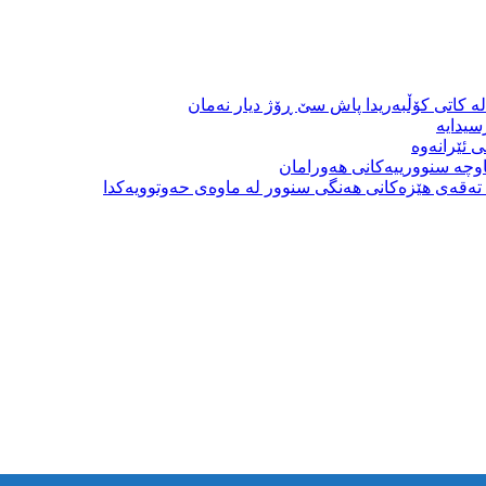
ە کاتی کۆڵبەریدا پاش سێ ڕۆژ دیار نەمان
سیدایە
 ئێرانەوە
وچە سنوورییەکانی هەورامان
بە تەقەی هێزەکانی هەنگی سنوور لە ماوەی حەوتوویەکدا