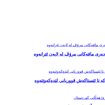
ەری مافەکانی مرۆڤ لە لایەن ئێرانەوە
ە تا ئێستاکەش قووربانی لێدەکەوێتەوە