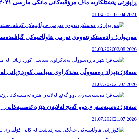
ڕاپۆرتی پێشێلکاریە ماف مرۆڤیەکانی مانگی مارسی ٢٠٢١ رۆژهەڵاتی کوردستان
01.04.2021
01.04.2021
مەریوان؛ ڕادەستکردنەوەی تەرمی هاوڵاتییەکی گیانلەدەستد
02.08.2026
02.08.2026
سەقز؛ بێهزاد ڕەسووڵی بەندکراوی سیاسی کورد ژیانی لە 
21.07.2026
21.07.2026
سەقز؛ دەسبەسەری دوو گەنج لەلایەن هێزە ئەمنییەکانی ڕێ
21.07.2026
21.07.2026