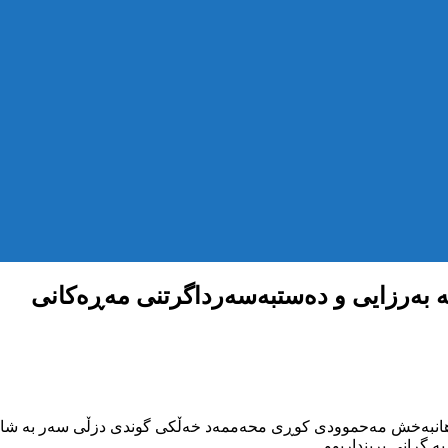
لە بەرزایی و دەستبەسەرداگرتنی مەڕەکانی
ێک بە ناونیشانی جەهانبەخش مەحموودی کوڕی محەممەد خەڵکی گوندی دزڵی سەر 
 گرانی برینداربوو.