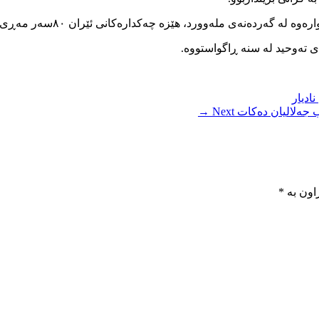
د، هێزە چەکدارەکانی ئێران ٨٠سەر مەڕی ناوبراویان دەستبەسەردا گرتووە.
ی تەوحید لە سنە ڕاگواستووە.
ادیار
ب جەلالیان دەکات
Next →
اون بە
*