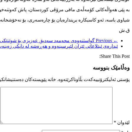
بە پێی هەواڵەکانی کۆمەڵەی مافی مرۆڤی کوردستان، پاش کەوتنەخوارەوە لە گەردەنەی ملەوور
شیاوی باسە، ئەو کاسبکارە بریندارەیان بۆ چارەسەری، بۆ نەخۆشخانە
ق.ش
← Previous
گواستنەوەی محەمەد سەدیق عەزیزی بۆ شوێنێکی ن
ئیدارەی ئیتلاعاتی ئێران لێپرسینەوە و هەڕەشە لە دایکی زەینە
Share This Post:
وەڵامێک بنووسە
پۆستی ئەلیکترۆنییەکەت بڵاوناکرێتەوە.
خانە پێویستەکان دەستنیشانکر
لێدوان
*