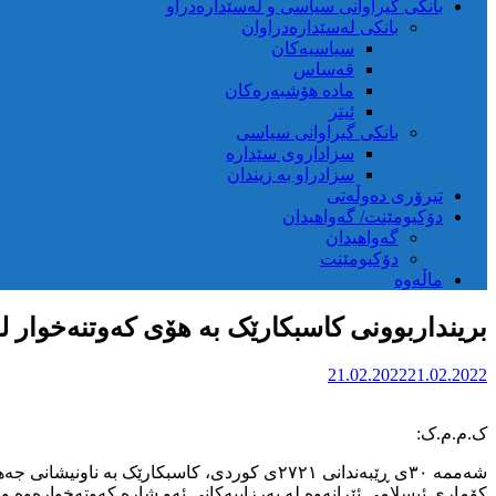
بانکی گیراوانی سیاسی و لەسێدارەدراو
بانکی لەسێدارەدراوان
سیاسیەکان
قەساس
مادە هۆشبەرەکان
ئیتر
بانکی گیراوانی سیاسی
سزاداروی سێدارە
سزادراو بە زیندان
تیرۆری دەوڵەتی
دۆکیومێنت/ گەواهیدان
گەواهیدان
دۆکیومێنت
ماڵەوە
برینداربوونی کاسبکارێک بە هۆی کەوتنەخوار 
21.02.2022
21.02.2022
ک.م.م.ک:
شەممە ٣٠ی ڕێبەندانی ٢٧٢١ی کوردی، کاسبکار
کۆماری ئیسلامی ئێرانەوە لە بەرزاییەکانی ئەو شارە کەوتەخوارەوە و بە