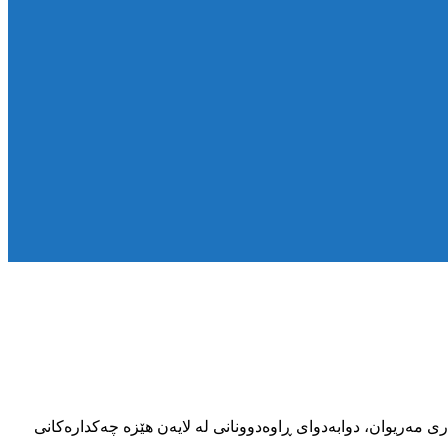
بە شاری مەریوان، دوابەدوای ڕاوەدوونانی لە لایەن هێزە چەکدارەکانی