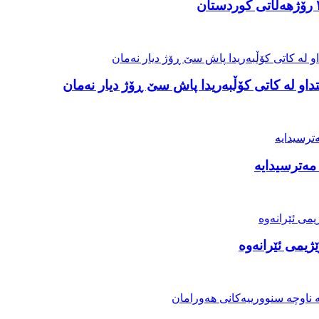
او لە کاتی کۆڵبەریدا پاش سێ ڕۆژ دیار نەمان
مەترسیدایە
ژیمی ئێرانەوە