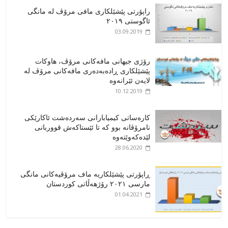
راپۆرتی پێشێلكاری مافی مرۆڤ له‌ مانگی
ئاگوستی ٢٠١٩
03.09.2019
رۆژی جیهانی مافەکانی مرۆڤ، هاوکات
پێشێلکاری ڕادەبەدەری مافەکانی مرۆڤ لە
لایەن ئێرانەوە
10.12.2019
کارەساتی کیمیابارانی سەردەشت ئاکارێکی
نامرۆڤانە بوو کە تا ئێستاکەش قووربانی
لێدەکەوێتەوە
28.06.2020
ڕاپۆرتی پێشێلکاریە ماف مرۆڤیەکانی مانگی
مارسی ٢٠٢١ رۆژهەڵاتی کوردستان
01.04.2021