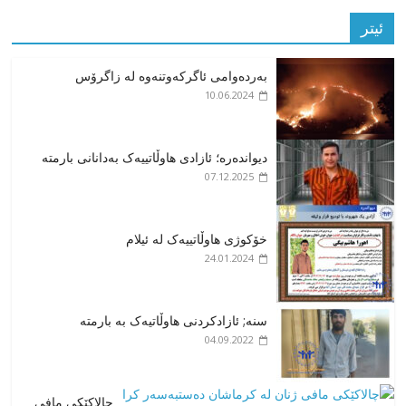
ئیتر
بەردەوامی ئاگرکەوتنەوە لە زاگرۆس
10.06.2024
دیواندەرە؛ ئازادی هاوڵاتییەک بەدانانی بارمتە
07.12.2025
خۆکوژی هاوڵاتییەک لە ئیلام
24.01.2024
سنە; ئازادکردنی هاوڵاتیەک بە بارمتە
04.09.2022
چالاکێکی مافی