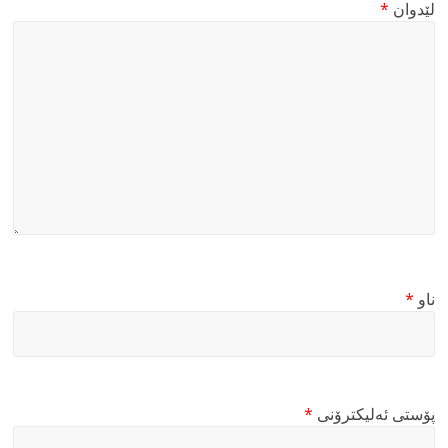
لێدوان
*
ناو
*
پۆستی ئەلیکترۆنی
*