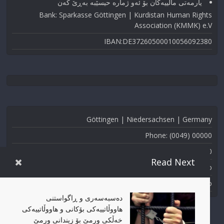
یارمەتی ماڵییەکان بۆ ئەو ژماره حیسێبە بەڕێ کەن
Bank: Sparkasse Göttingen | Kurdistan Human Rights
Association (KMMK) e.V
IBAN:DE37260500010056092380
Göttingen | Niedersachsen | Germany
Phone: (0049) 00000
Fax: (0049) 000-000
Read Next
Email: info@kmmk.info
Website: www.kmmk.info
دەسبەسەری و ڕاگواستنی
هاووڵاتییەکی بۆکانی و هاووڵاتییەکی
خەڵکی ورمێ بۆ زیندانی ورمێ