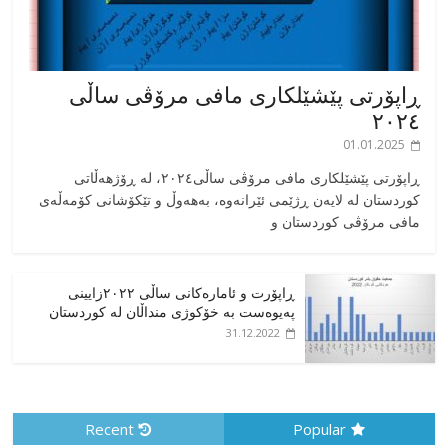
ڕاپۆرتی پێشێلکاری مافی مرۆڤی ساڵی
٢٠٢٤
01.01.2025
‎ڕاپۆرتی پێشێلکاری مافی مرۆڤی ساڵی٢٠٢٤، له ڕۆژهەڵاتی
کوردستان له لایەن ڕژێمی ئێرانەوە، بە‎هەوڵ و تێکۆشانی کۆمەڵەی
مافی مرۆڤی کوردستان و
ڕاپۆرت و ئامارەکانی ساڵی ٢٠٢٢زایینی
پەیوەست بە خۆکوژی منداڵان لە کوردستان
31.12.2022
Recent
Popular