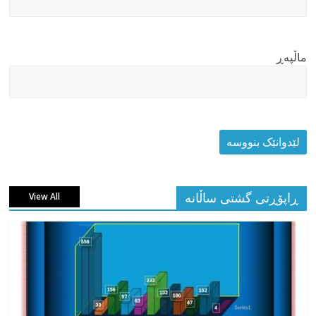
ماڵپه‌ڕ
ڕاپۆڕتی گشتی ساڵانه
View All