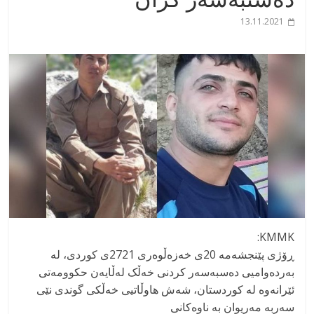
13.11.2021
KMMK:
ڕۆژی پێنجشەمە 20ی خەزەڵوەری 2721ی کوردی، لە
بەردەوامیی دەسبەسەر کردنی خەڵک لەڵایەن حکوومەتی
ئێرانەوە لە کوردستان، شەش هاوڵاتیی خەڵکی گوندی نێی
سەربە مەریوان بە ناوەکانی