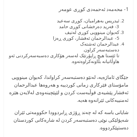
1- محەمەد ئەحمەدی کوڕی عومەر
ئیدریس بەهرامیان، کوڕی سەعید
3- فەرید دەرخشانی کوڕی حامد
کەیوان مینوویی کوڕی لەتیف
5- عبدالرحمان ئەفشار، کوڕی ڕەزا
عبدالرحمان ئەشتەک
دەستبەسەر کراون.
تا ئێستا هیچ ڕاپۆرتێک لەسەر هۆکاری دەسبەسەرکردنی ئەو
هاوڵاتیانە بڵاونەکراوەتەوە.
جێگای ئاماژەیە، لەنێو دەستبەسەر کراواندا، کەیوان مینوویی
مامۆستای فێرکاری زمانی کوردییە و هەروەها عبدالرحمان
ئەفشار پێشیەی قوڵبەست کردن و لێپێچینەوەی لەلایەن هێزە
ئەمنییەکانی ئێرانەوە هەیە.
شایانی باسە کە لە چەند ڕۆژی ڕابردوودا حکوومەتی ئێران
شەپۆلێکی نوێی دەستبەسەر کردن لە شارەکانی کوردستان
دەستپێکردووە.