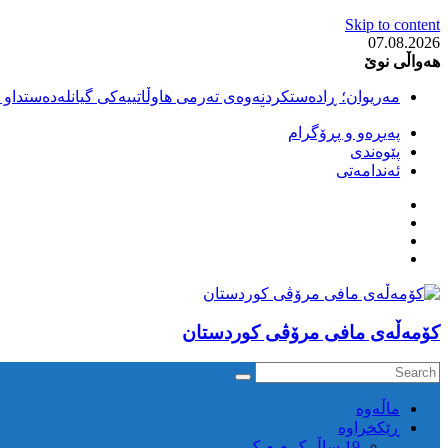
Skip to content
07.08.2026
هەواڵی نوێ
مەریوان؛ ڕادەستکردنەوەی تەرمی هاوڵاتییەکی گیانلەدەستداو ل
سەقز؛ بێهزاد ڕەسووڵی بەندکراوی سیاسی کورد ژیانی لە مەتر
پەیڕەو و پڕۆگرام
سەقز؛ دەسبەسەری دوو گەنج لەلایەن هێزە ئەمنییەکانی ڕێژیمی
پێوەندی
کوژرانی هاوڵاتییەکی خەڵکی سەردەشت لە کاتی کۆڵبەری لە نا
ئەندامەتی
مەریوان و ڕوانسەر؛ کوژرانی دوو هاوڵاتی لە کاتی کۆڵبەریدا 
كۆمه‌ڵه‌ی مافی مرۆڤی کوردستان
ماڵه‌وه‌
ڕێکخراوە
19 ساڵ ک م م ک