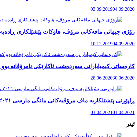
03.09.2019
04.09.2020
رۆژی جیهانی مافەکانی مرۆڤ، هاوکات پێشێلکاری ڕادەبەد
10.12.2019
04.09.2020
کارەساتی کیمیابارانی سەردەشت ئاکارێکی نامرۆڤانە بوو ک
28.06.2020
30.06.2020
ڕاپۆرتی پێشێلکاریە ماف مرۆڤیەکانی مانگی مارسی ٢٠٢١ رۆژهەڵاتی کوردستان
01.04.2021
01.04.2021
ئیتر