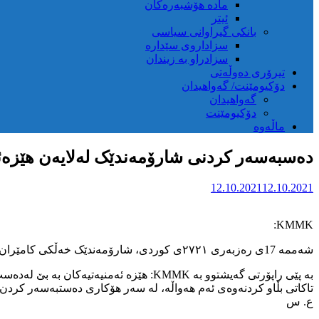
مادە هۆشبەرەکان
ئیتر
بانکی گیراوانی سیاسی
سزاداروی سێدارە
سزادراو بە زیندان
تیرۆری دەوڵەتی
دۆکیومێنت/ گەواهیدان
گەواهیدان
دۆکیومێنت
ماڵەوە
دەسبەسەر کردنی شارۆمەندێک لەلایەن هێزەئەم
12.10.2021
12.10.2021
KMMK:
شەممە 17ی رەزبەری ٢٧٢١ی کوردی، شارۆمەندێک خەڵکی کامێران بە ناوی« سامان محەمەدی»، لەلایەن ھێزە ئەمنیەتیەکانی ئێرانەوە لە شاری بانە دەستبەسەر کراوە و بۆ شوێنێکی نادیار گوازراوەتەوە.
بە پێی راپۆرتی گەیشتوو بە KMMK: ھێزە ئەمنیەتیەکان بە بێ لەدەست بونی داواکاری فەرمی لەلایەن دادگەوەر ئەم شارۆمەندەیان دەستبەسەر کردوە.
تاکاتی بڵاو کردنەوەی ئەم ھەواڵە، لە سەر ھۆکاری دەستبەسەر کردن 
ع. س