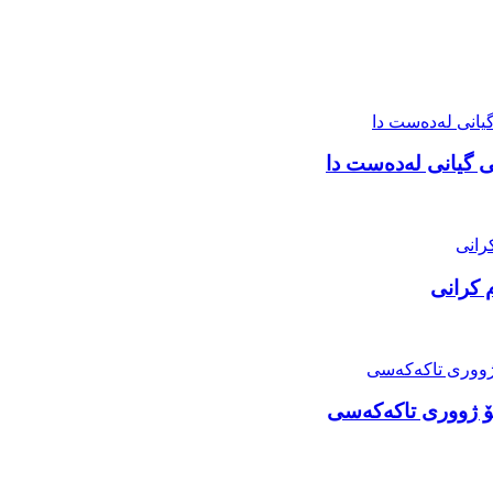
 گیانی لەدەست دا
 کرانی
ۆ ژووری تاکەکەسی