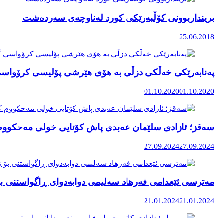
برینداربوونی کۆڵبەرێکی کورد لەناوچەی سەردەشت
25.06.2018
پەنابەرێکی خەڵکی دزڵی بە هۆی هێرشی پۆلیسی کرۆواسی
01.10.2020
01.10.2020
سەقز؛ ئازادی سلێمان عەبدی پاش کۆتایی خولی مەحکووم
27.09.2024
27.09.2024
مەترسی ئێعدامی فەرهاد سەلیمی دوابەدوای ڕاگواستنی ب
21.01.2024
21.01.2024