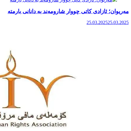
مەریوان؛ ئازادی کاتی چووار شارومەند بە دانانی بارمتە
25.03.2025
25.03.2025