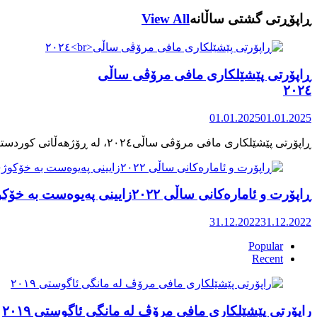
ڕاپۆڕتی گشتی ساڵانه
View All
ڕاپۆرتی پێشێلکاری مافی مرۆڤی ساڵی
٢٠٢٤
01.01.2025
01.01.2025
ڕاپۆرت و ئامارەکانی ساڵی ٢٠٢٢زایینی پەیوەست بە خۆکوژی منداڵان لە کوردستان
31.12.2022
31.12.2022
Popular
Recent
راپۆرتی پێشێلكاری مافی مرۆڤ له‌ مانگی ئاگوستی ٢٠١٩