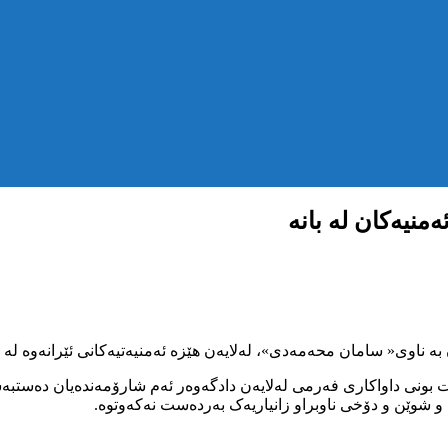
نیەکان لە بانە
و شوێن و دۆخی ناوبراو زانیاریەک بەردەست نەکەوتوە.