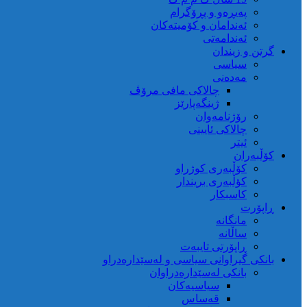
پەیڕەو و پڕۆگرام
ئەندامان و کۆمیتەکان
ئەندامەتی
گرتن و زیندان
سیاسی
مەدەنی
چالاکی مافی مرۆڤ
ژینگەپارێز
رۆژنامەوان
چالاکی ئایینی
ئیتر
کۆڵبەران
کۆڵبەری کوژراو
کؤڵبەری بریندار
کاسبکار
ڕاپۆرت
مانگانە
ساڵانە
ڕاپۆرتی تایبەت
بانکی گیراوانی سیاسی و لەسێدارەدراو
بانکی لەسێدارەدراوان
سیاسیەکان
قەساس