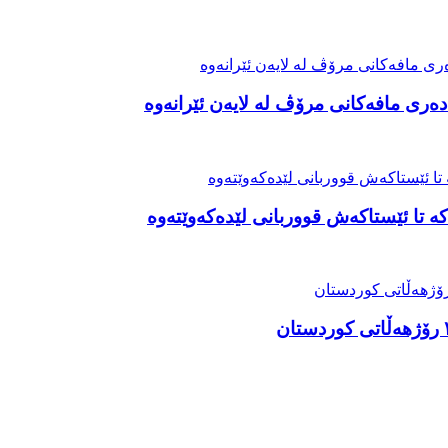
ەری مافەکانی مرۆڤ لە لایەن ئێرانەوە
ە تا ئێستاکەش قووربانی لێدەکەوێتەوە