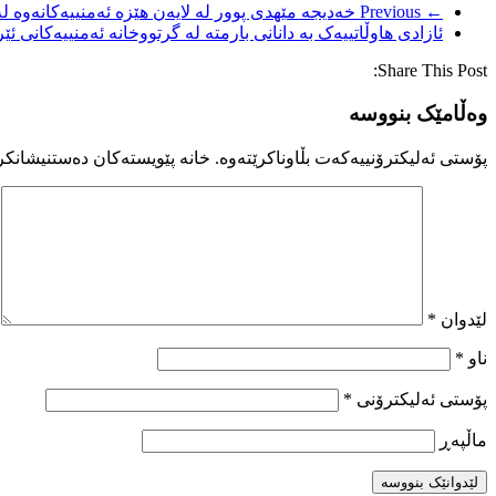
← Previous
خەدیجە مێھدی پوور لە لایەن ھێزە ئەمنییەكانەوە لە
ئازادی هاوڵاتییەک بە دانانی بارمتە لە گرتووخانە ئەمنییەکانی ئ
Share This Post:
وەڵامێک بنووسە
پۆستی ئەلیکترۆنییەکەت بڵاوناکرێتەوە.
خانە پێویستەکان دەستنیشانکر
لێدوان
*
ناو
*
پۆستی ئەلیکترۆنی
*
ماڵپه‌ڕ