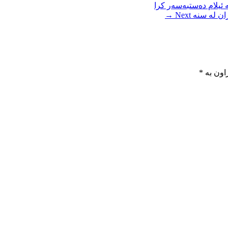
 ئیلام دەستبەسەر كرا
ێران لە سنە
Next →
اون بە
*