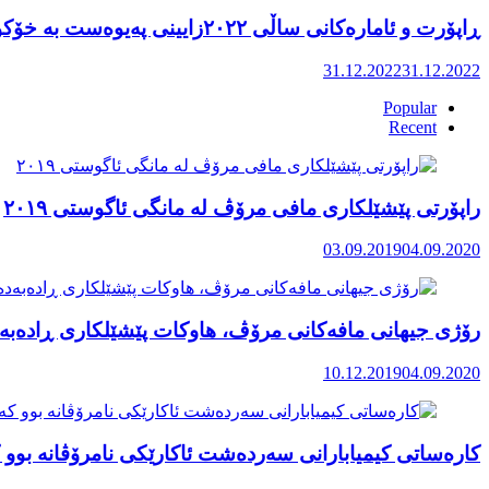
ڕاپۆرت و ئامارەکانی ساڵی ٢٠٢٢زایینی پەیوەست بە خۆکوژی منداڵان لە کوردستان
31.12.2022
31.12.2022
Popular
Recent
راپۆرتی پێشێلكاری مافی مرۆڤ له‌ مانگی ئاگوستی ٢٠١٩
03.09.2019
04.09.2020
رۆژی جیهانی مافەکانی مرۆڤ، هاوکات پێشێلکاری ڕادەبەد
10.12.2019
04.09.2020
کارەساتی کیمیابارانی سەردەشت ئاکارێکی نامرۆڤانە بوو ک