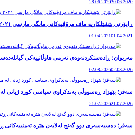
28.06.2020
30.06.2020
ڕاپۆرتی پێشێلکاریە ماف مرۆڤیەکانی مانگی مارسی ٢٠٢١ رۆژهەڵاتی کوردستان
01.04.2021
01.04.2021
مەریوان؛ ڕادەستکردنەوەی تەرمی هاوڵاتییەکی گیانلەدەستد
02.08.2026
02.08.2026
سەقز؛ بێهزاد ڕەسووڵی بەندکراوی سیاسی کورد ژیانی لە 
21.07.2026
21.07.2026
سەقز؛ دەسبەسەری دوو گەنج لەلایەن هێزە ئەمنییەکانی ڕێ