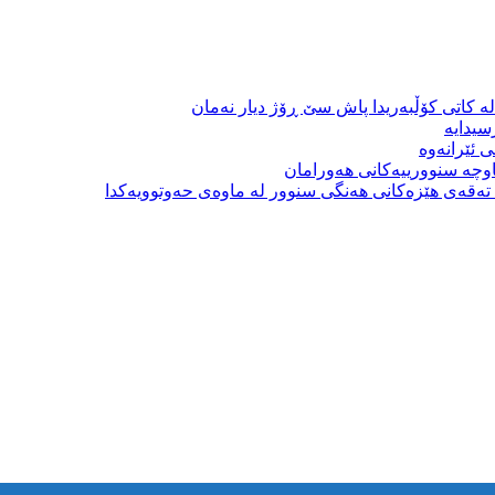
ە کاتی کۆڵبەریدا پاش سێ ڕۆژ دیار نەمان
سیدایە
 ئێرانەوە
وچە سنوورییەکانی هەورامان
بە تەقەی هێزەکانی هەنگی سنوور لە ماوەی حەوتوویەکدا