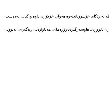
2 ساڵە و دایکی دوو منداڵ و خەڵکی هەمان شارۆچکە لە رێگای خۆسووتاندنەوە هەوڵی خۆکوژی داوە و گیانی لەدەست
ەری ئابووری، هاوسەرگیری زۆرەملێ، هەڵاواردنی ڕەگەزی، نەبوونی