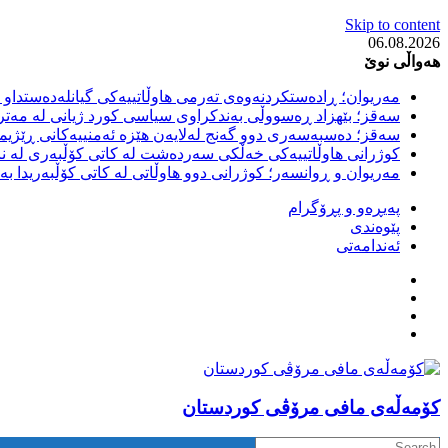
Skip to content
06.08.2026
هەواڵی نوێ
مەریوان؛ ڕادەستکردنەوەی تەرمی هاوڵاتییەکی گیانلەدەستداو ل
سەقز؛ بێهزاد ڕەسووڵی بەندکراوی سیاسی کورد ژیانی لە مەتر
سەقز؛ دەسبەسەری دوو گەنج لەلایەن هێزە ئەمنییەکانی ڕێژیمی
کوژرانی هاوڵاتییەکی خەڵکی سەردەشت لە کاتی کۆڵبەری لە نا
مەریوان و ڕوانسەر؛ کوژرانی دوو هاوڵاتی لە کاتی کۆڵبەریدا 
پەیڕەو و پڕۆگرام
پێوەندی
ئەندامەتی
كۆمه‌ڵه‌ی مافی مرۆڤی کوردستان