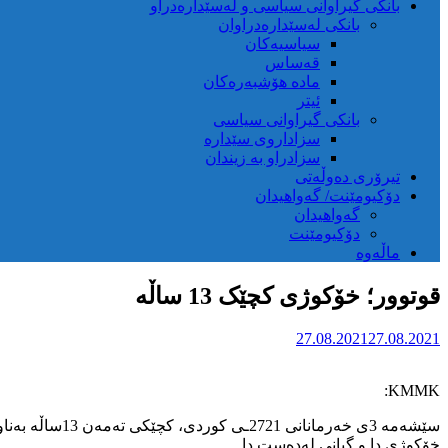
بانکی گیراوانی سیاسی و لەسێدارەدراو
بانکی لەسێدارەدراوان
سیاسیەکان
قەساس
مادە هۆشبەرەکان
ئیتر
بانکی گیراوانی سیاسی
سزاداروی سێدارە
سزادراو بە زیندان
تیرۆری دەوڵەتی
دۆکیومێنت/ گەواهیدان
گەواهیدان
دۆکیومێنت
ماڵەوە
قوتوور؛ خۆکوژی کچێک 13 ساڵە
27.08.2021
27.08.2021
KMMK:
سێشەمە 3ی خە
خۆکوژی دا و گیانی لەدەست دا.