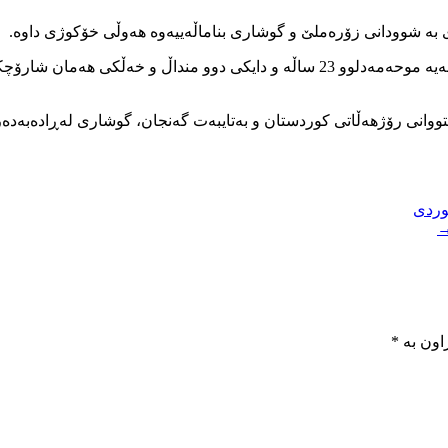
شایەنی باسە، هەر لە ماوەی مانگی ڕابردوو ژنێکی دیکە بە ناوی سومەیە موحەمەدلوو 3
شتووانی رۆژهەڵاتی کوردستان و بەتایبەت گەنجان، گوشاری لەڕادەبەد
اون بە
*