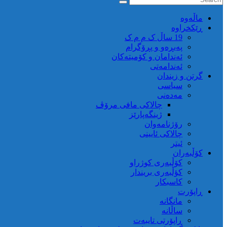
ماڵه‌وه‌
ڕێکخراوە
19 ساڵ ک م م ک
پەیڕەو و پڕۆگرام
ئەندامان و کۆمیتەکان
ئەندامەتی
گرتن و زیندان
سیاسی
مەدەنی
چالاکی مافی مرۆڤ
ژینگەپارێز
رۆژنامەوان
چالاکی ئایینی
ئیتر
کۆڵبەران
کۆڵبەری کوژراو
کؤڵبەری بریندار
کاسبکار
ڕاپۆرت
مانگانە
ساڵانە
ڕاپۆرتی تایبەت