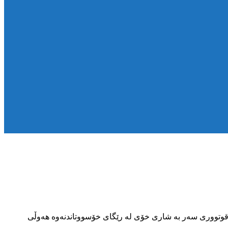
دانیشتووی شارۆچکەی قوتووری سەر بە شاری خۆی لە رێگای خۆسووتاندنەوە هەوڵی