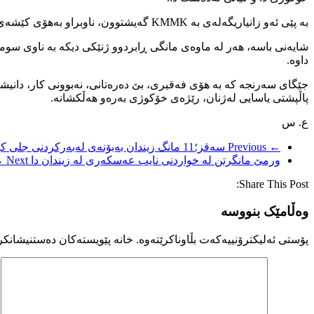
بە پێی ئەو زانیاریگەلەی بە KMMK گەیشتوون، ناوبراو بەهۆی کێشەی بە شوودانی زۆرەملێ و گوشاری بناماڵەییەوە هەوڵی خۆکوژی داوە.
داوە.
جێگای سەرنجە کە بە هۆی فەقیری، بێ دەرەتانی، نەبوونی کار، دانی
پاڵپشتی یاسایی لەژنان، رێژەی خۆکوژی بەرەو هەڵکشانە.
ع. س
← Previous
سەقز؛11 مانگ زیندان بەبۆنەی لەبەرکردنی جلی کوردی
ورمێ مانگرتن لە خواردنی نایب عەسکەری لە زیندان دا
Next →
Share This Post:
وەڵامێک بنووسە
پۆستی ئەلیکترۆنییەکەت بڵاوناکرێتەوە.
خانە پێویستەکان دەستنیشانکر