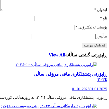
لێدوان
*
ناو
*
پۆستی ئەلیکترۆنی
*
ماڵپه‌ڕ
ڕاپۆڕتی گشتی ساڵانه
View All
ڕاپۆرتی پێشێلکاری مافی مرۆڤی ساڵی
٢٠٢٤
01.01.2025
01.01.2025