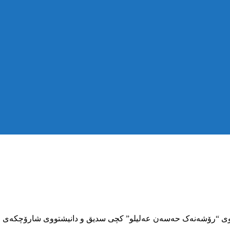
رمانانی 2721ـی کوردی، کچێکی تەمەن 13ساڵە بەناوی “رۆشەنەک حەسەن عەلیلو” کچی سدیق و 