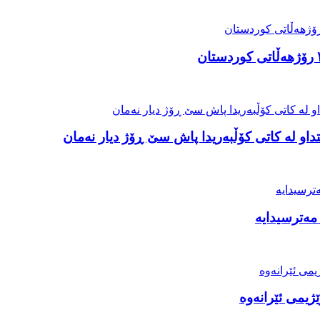
او لە کاتی کۆڵبەریدا پاش سێ ڕۆژ دیار نەمان
مەترسیدایە
ژیمی ئێرانەوە