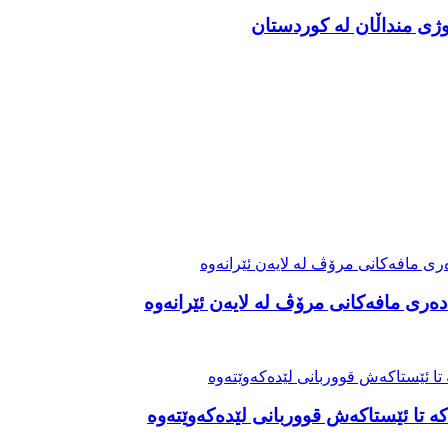
ەری مافەکانی مرۆڤ لە لایەن ئێرانەوە
ە تا ئێستاکەش قووربانی لێدەکەوێتەوە