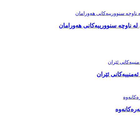
ە ناوچە سنوورییەکانی هەورامان
ئەمنییەکانی ئێران
ەرەکانەوە