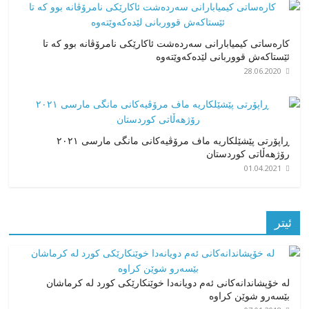
کارەساتی کیمیابارانی سەردەشت ئاکارێکی نامرۆڤانە بوو کە تا
ئێستاکەش قووربانی لێدەکەوێتەوە
28.06.2020
ڕاپۆرتی پێشێلکاریە ماف مرۆڤیەکانی مانگی مارسی ٢٠٢١
رۆژهەڵاتی کوردستان
01.04.2021
ئیتر
لە خۆپشاندانەکانی ئەم دویانەدا خوێنکارێکی کورد لە کرماشان
بێسەرو شوێن کراوە