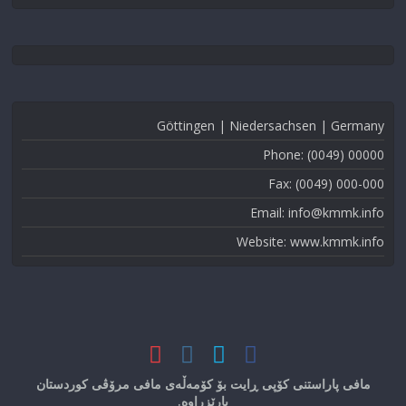
Göttingen | Niedersachsen | Germany
Phone: (0049) 00000
Fax: (0049) 000-000
Email: info@kmmk.info
Website: www.kmmk.info
مافی پاراستنی کۆپی ڕایت بۆ کۆمەڵەی مافی مرۆڤی کوردستان
پارێزراوە.