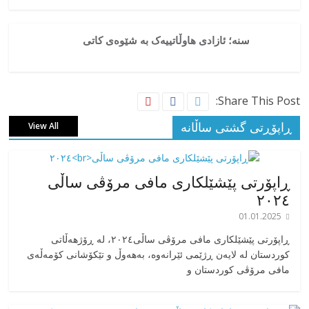
سنە؛ ئازادی هاوڵاتییەک بە شێوەی کاتی
Share This Post:
ڕاپۆڕتی گشتی ساڵانه
View All
ڕاپۆرتی پێشێلکاری مافی مرۆڤی ساڵی
٢٠٢٤
01.01.2025
‎ڕاپۆرتی پێشێلکاری مافی مرۆڤی ساڵی٢٠٢٤، له ڕۆژهەڵاتی
کوردستان له لایەن ڕژێمی ئێرانەوە، بە‎هەوڵ و تێکۆشانی کۆمەڵەی
مافی مرۆڤی کوردستان و