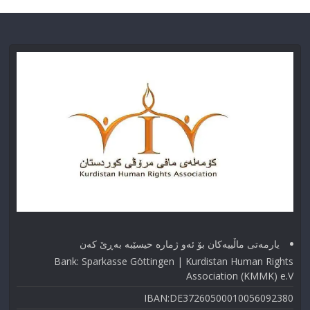
یارمەتی ماڵییەکان بۆ ئەو ژماره حیسێبە بەڕێ کەن
Bank: Sparkasse Göttingen | Kurdistan Human Rights
Association (KMMK) e.V
IBAN:DE37260500010056092380