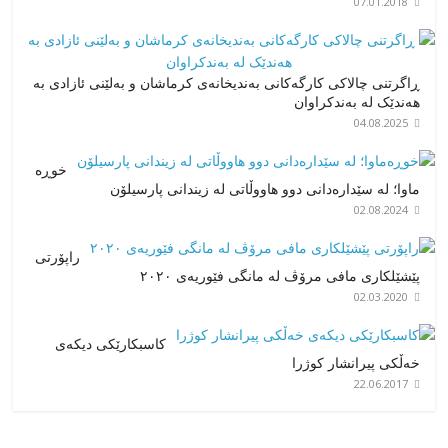
07.01.2018
ڕاگرتنی چالاکی کارگەکانی بەندیخانەی کرماشان و بەلێنی ئازادی بە
هەندێک لە بەندکراوان
04.08.2025
خوڕە
ماوا؛ لە سێدارەدانی دوو هاووڵاتی له زیندانی پارسیلۆن
02.08.2024
راپۆرتی
پێشێلكاری مافی مرۆڤ له‌ مانگی فێوریەی ٢٠٢٠
02.03.2020
کاسبکارێکی دیکه‌ی
خه‌ڵکی پیرانشار کوژرا
22.06.2017