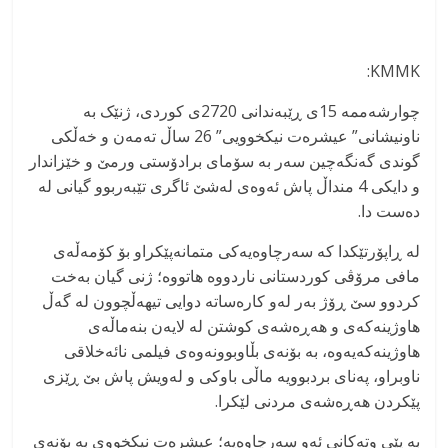
KMMK:
چوارشەممە 15ی ڕێبەندانی 2720ی کوردی، ژنێک بە
ناونیشانی” عیشرەت نیکخوویی” 26 ساڵ تەمەن و خەڵکی
گوندی گەنگەچین سەر بە سۆمای برادۆستی ورمێ و خێزاندار
و دایکی 4 منداڵ پاش ئەوەی لەشێ ئاگری تێبەربوو گیانی لە
دەست دا.
لە ڕاپۆرتێکدا کە سەرچاوەیەکی متمانەپێکراو بۆ کۆمەڵەی
مافی مرۆڤی کوردستانی ناردووە هاتووە؛ ژنی گیان بەخت
کردوو سێ ڕۆژ بەر لەو کارەساتە دوایی تیهەڵچوون لە گەڵ
هاوژینەکەی و هەڕەشەی کوشتن لە لایەن بنەماڵەی
هاوژینەکەیەوە، بە بۆنەی بڵاوبوونەوەی فیلمی نائەخلاقی
ناوبراو، پەنای بردبوویە ماڵی باوکی و لەویش پاش بێ ڕێزی
پێکردن هەڕەشەی مردنی لێکرا.
بە پێی وتەکانی ئەو سەرچاوەیە؛ عیشرەت نیکخووی بە بۆنەی