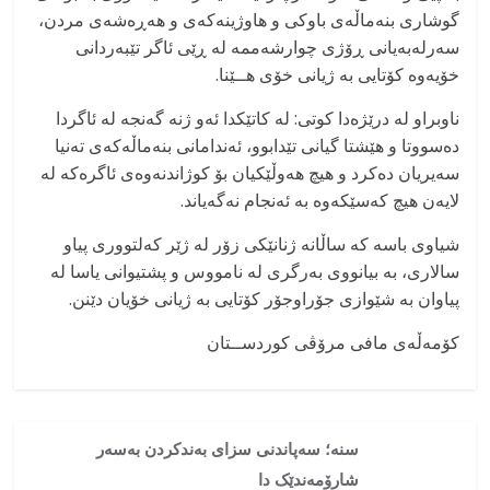
گوشاری بنەماڵەی باوکی و هاوژینەکەی و هەڕەشەی مردن،
سەرلەبەیانی ڕۆژی چوارشەممە لە ڕێی ئاگر تێبەردانی
خۆیەوە کۆتایی بە ژیانی خۆی هــێنا.
ناوبراو لە درێژەدا کوتی: لە کاتێکدا ئەو ژنە گەنجە لە ئاگردا
دەسووتا و هێشتا گیانی تێدابوو، ئەندامانی بنەماڵەکەی تەنیا
سەیریان دەکرد و هیچ هەوڵێکیان بۆ کوژاندنەوەی ئاگرەکە لە
لایەن هیچ کەسێکەوە بە ئەنجام نەگەیاند.
شیاوی باسه کە ساڵانە ژنانێکی زۆر لە ژێر کەلتووری پیاو
سالاری، بە بیانووی بەرگری لە نامووس و پشتیوانی یاسا لە
پیاوان بە شێوازی جۆراوجۆر کۆتایی بە ژیانی خۆیان دێنن.
کۆمەڵەی مافی مرۆڤی کوردســتان
سنه‌؛ سەپاندنی سزای بەندکردن بەسەر
شارۆمەندێک دا