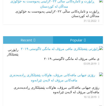
ڕاپۆرت و ئامارەکانی ساڵی ٢٠٢٢زایینی پەیوەست بە خۆکوژی
منداڵان لە کوردستان
31.12.2022
Recent
Popular
راپۆرتی
پێشێلكار
ی مافی مرۆڤ له‌ مانگی ئاگوستی ٢٠١٩
03.09.2019
رۆژی جیهانی مافەکانی مرۆڤ، هاوکات پێشێلکاری ڕادەبەدەری
مافەکانی مرۆڤ لە لایەن ئێرانەوە
10.12.2019