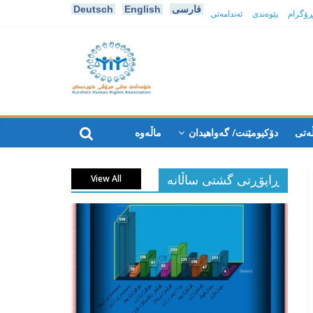
فارسی
English
Deutsch
پڕۆگرام
پێوەندی
ئەندامەتی
كۆمه‌ڵه‌ی
مافی
ەتی
دۆکیومێنت/ گەواهیدان
ماڵەوە
مرۆڤی
ڕاپۆڕتی گشتی ساڵانه
View All
کوردستان