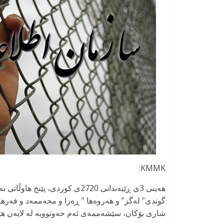
KMMK:
هەینی 3ی ڕێبەندانی 2720ی کورد
گوندی” لەگز” و هەروەها ” ڕەزا و محەممەد و فەره
شاری بۆکان، سێشەممەی ئەم حەوتوویە لە لایەن هێز