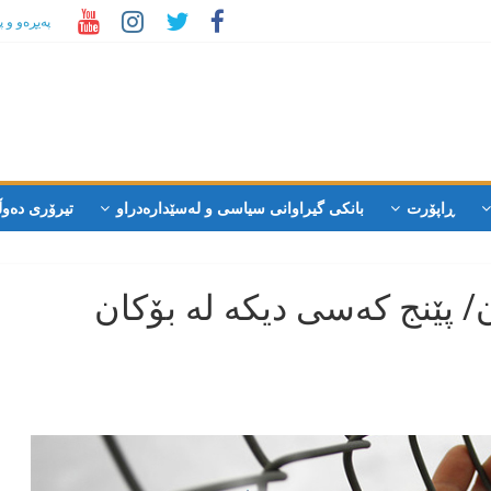
پەیڕەو و 
ڕاپۆرت
بانکی گیراوانی سیاسی و لەسێدارەدراو
تیرۆری دەوڵ
 پێنج کەسی دیکە لە بۆکان