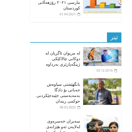
مارسی ٢٠٢١ رۆژهەڵاتی
کوردستان
01.04.2021
ئیتر
لە مریوان ئاگریان لە
دوکانی چالاکێکی
ژینگەپارێزی بەرداوە
03.12.2016
بانگهێشتی سیاوەش
حەیاتی بۆ دادگا
بەمەبەستی جێبەجێکردنی
حوکمی زیندان
08.05.2023
سەیران خەسرەوی
لەلایەن ئەو هێزانەی