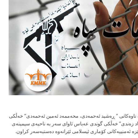
ی، پێنج هاوڵاتی بە ناوەکانی ” ڕەشید ئەحمەدی، محەممەد ئەمین ئەحمەدی” خەڵکی
اد زەندی” خەڵکی گوندی عەباس ئاوای سەر بە ناحیەی سیمینەی
ە ئەمنییەکانی کۆماری ئیسلامی ئێرانەوە دەستبەسەر کراون.