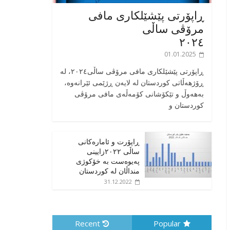
ڕاپۆرتی پێشێلکاری مافی
مرۆڤی ساڵی
٢٠٢٤
01.01.2025
‎ڕاپۆرتی پێشێلکاری مافی مرۆڤی ساڵی٢٠٢٤، له
ڕۆژهەڵاتی کوردستان له لایەن ڕژێمی ئێرانەوە،
بە‎هەوڵ و تێکۆشانی کۆمەڵەی مافی مرۆڤی
کوردستان و
ڕاپۆرت و ئامارەکانی
ساڵی ٢٠٢٢زایینی
پەیوەست بە خۆکوژی
منداڵان لە کوردستان
31.12.2022
Recent
Popular