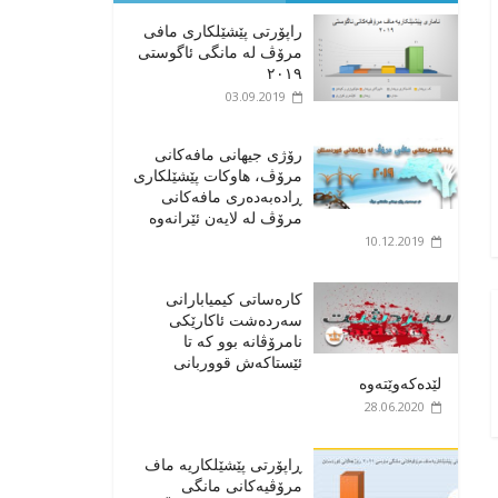
راپۆرتی پێشێلكاری مافی
مرۆڤ له‌ مانگی ئاگوستی
٢٠١٩
03.09.2019
رۆژی جیهانی مافەکانی
مرۆڤ، هاوکات پێشێلکاری
ڕادەبەدەری مافەکانی
مرۆڤ لە لایەن ئێرانەوە
10.12.2019
کارەساتی کیمیابارانی
سەردەشت ئاکارێکی
نامرۆڤانە بوو کە تا
ئێستاکەش قووربانی
لێدەکەوێتەوە
28.06.2020
ڕاپۆرتی پێشێلکاریە ماف
مرۆڤیەکانی مانگی