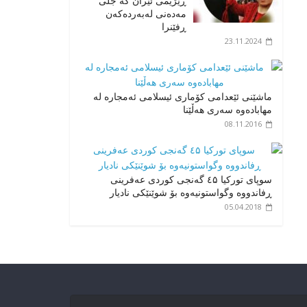
ڕێژیمی ئێران کە جلی
مەدەنی لەبەردەکەن
ڕفێنرا
23.11.2024
ماشێنی ئێعدامی کۆماری ئیسلامی ئەمجارە لە
مهابادەوە سەری هەڵێنا
08.11.2016
سوپای تورکیا ٤۵ گەنجی کوردی عەفرینی
ڕفاندووە وگواستونیەوە بۆ شوێنێکی نادیار
05.04.2018