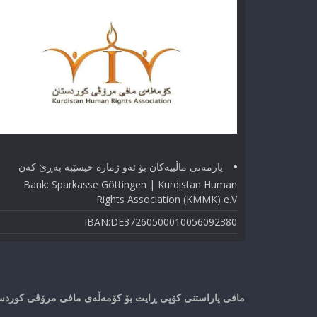
یارمەتی ماڵییەکان بۆ ئەو ژماره حیسێبە بەڕێ کەن
Bank: Sparkasse Göttingen | Kurdistan Human
Rights Association (KMMK) e.V
IBAN:DE37260500010056092380
مافی پاراستنی کۆپی ڕایت بۆ کۆمەڵەی مافی مرۆڤی کوردستا