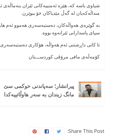
شیاوی باسە کە، هێزە ئەمنییەکانی ئێران بنەماڵەی ئ
منداڵەکەیان لە گەڵ مێدیاکان خۆ ببوێرن.
بە گوێرەی هەواڵەکان، دەستبەسەری هەموو ئەم هاوڵات
سپای پاسدارانی ئێرانەوە بووە.
تا کاتی داڕشتنی ئەم هەواڵە، هۆکاری دەستبەسەری ئەم
کۆمەڵەی مافی مرۆڤی کوردســـتان
پیرانشار؛ سەپاندنی حوکمی سێ
مانگ زیندان بە سەر هاوڵاتییەکدا
Share This Post: