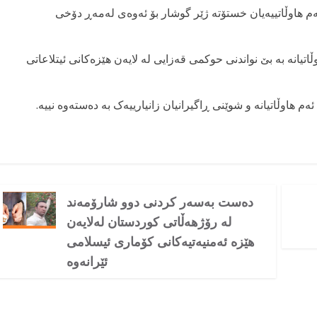
ەم هاوڵاتییەیان خستۆتە ژێر گوشار بۆ ئەوەی لەمەڕ دۆخی
یانە بە بێ نواندنی حوکمی قەزایی لە لایەن هێزەکانی ئیتلاعاتی
 هاوڵاتیانە و شوێنی ڕاگیرانیان زانیارییەک بە دەستەوە نییە.
دەست بەسەر کردنی دوو شارۆمەند
لە رۆژهەڵاتی کوردستان لەلایەن
هێزە ئەمنیەتیەکانی کۆماری ئیسلامی
ئێرانەوە