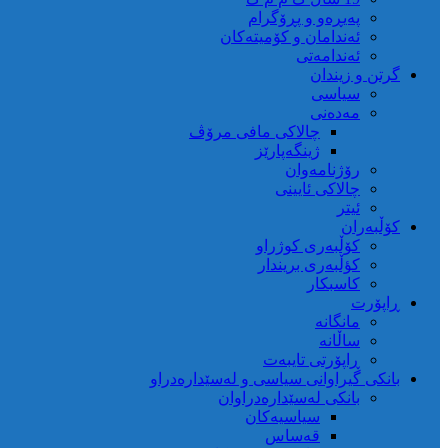
پەیڕەو و پڕۆگرام
ئەندامان و کۆمیتەکان
ئەندامەتی
گرتن و زیندان
سیاسی
مەدەنی
چالاکی مافی مرۆڤ
ژینگەپارێز
رۆژنامەوان
چالاکی ئایینی
ئیتر
کۆڵبەران
کۆڵبەری کوژراو
کؤڵبەری بریندار
کاسبکار
ڕاپۆرت
مانگانە
ساڵانە
ڕاپۆرتی تایبەت
بانکی گیراوانی سیاسی و لەسێدارەدراو
بانکی لەسێدارەدراوان
سیاسیەکان
قەساس