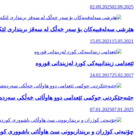
02.09.2025
02.09.2025
هێرشی سەلەفییەکان بۆ سەر خەڵک لە سەقز برینداری لێک
15.05.2021
15.05.2021
ئێعدامی زیندانییەکی کورد لەزیندانی قوروە
24.02.2017
25.02.2017
جێبەجێکردنی حوکمی ئێعدامی دوو هاوڵاتی خەڵکی سەر
07.01.2025
07.01.2025
چۆنیەتی کوژران و برینداربوونی سێ هاوڵاتی باشووری کو