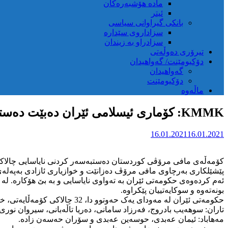
مادە هۆشبەرەکان
ئیتر
بانکی گیراوانی سیاسی
سزاداروی سێدارە
سزادراو بە زیندان
تیرۆری دەوڵەتی
دۆکیومێنت/ گەواهیدان
گەواهیدان
دۆکیومێنت
ماڵەوە
KMMK: کۆماری ئیسلامی ئێران دەبێت دەستبەسەر کراوان بەزوترین کات ئازاد بکات
16.01.2021
16.01.2021
کۆمەڵەی مافی مرۆڤی کوردستان دەستبەسەر کردنی نایاسایی چالاکانی 
پێشێلکاری بەرچاوی مافی مرۆڤ دەزانێت و خوازیاری ئازادی بەپەلەی
ئەم کردەوەی حکومەتی ئێران بە تەواوی نایاسایی و بە بێ هۆکارە. ل
بونەتەوە و سوکایەتییان پێکراوە.
حکومەتی ئێران لە مەودای یەک حەوتوو دا، 32 چالاکی کۆمەڵایەتی، خوێندکاری زانکۆ و شارۆمەندی دسستبەسەر کردوە و لە زیندانی کردون. ناسناوی ئەم کەسانە بەم شێوەیە:
تاران: سوهەیب بادروج، فەرزاد سامانی، دەریا تاڵەبانی، سیروان نو
مەهاباد: ئیمان عەبدی، حوسەین عەبدی و سۆران حەسەن زادە.