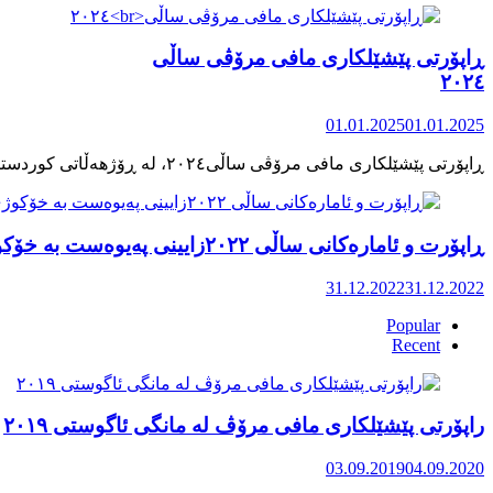
ڕاپۆرتی پێشێلکاری مافی مرۆڤی ساڵی
٢٠٢٤
01.01.2025
01.01.2025
ڕاپۆرت و ئامارەکانی ساڵی ٢٠٢٢زایینی پەیوەست بە خۆکوژی منداڵان لە کوردستان
31.12.2022
31.12.2022
Popular
Recent
راپۆرتی پێشێلكاری مافی مرۆڤ له‌ مانگی ئاگوستی ٢٠١٩
03.09.2019
04.09.2020