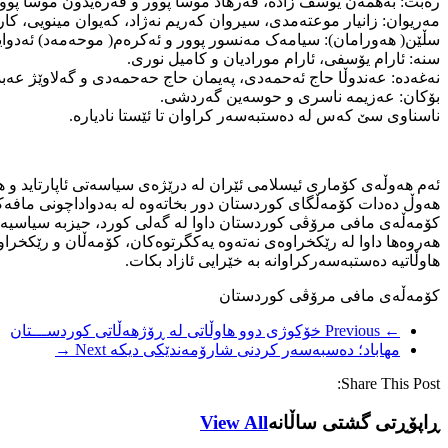
رەبت: بەهمەن یوسف زادە، فەرهاد موسا پوور و فەرەیدون موسا پوور
مەریوان: زانیار موعتەمدی، سیروان کەریم نەژاد، کەیوان مینویی، کار
سڵێن( هەورامان): سیامەک مەنسور پوور و ئەکرەم( موحەمەد) ئەدوای
سنە: ئارام یۆسفی، ئارام مورادیان و کامیل نوری.
نەغەدە: عەندوڵا حاج ئەحمەدی، پەیمان حاج حەحمەدی و گەلاوێژ عەبد
بۆکان: عەزیمە ناسری و حوسەین گەردشی.
ناسناوی سێ کەس لە دەستبەسەر کراوان تا ئێستا نادیارە.
ئەم هەوڵەی کۆماری ئیسلامی ئێران لە درێژەی سیاسەتی ئاپارتاید و ه
هەوڵ دەدات کۆمەڵگای کوردستان دور بخاتەوە لە بەدواداچونی مافەکا
کۆمەڵەی مافی مرۆڤی کوردستان داوا لە گەلی کورد، حیزبە سیاسیەک
هەروەها داوا لە رێکخراوەی نەتەوە یەکگرتوەکان، کۆمەڵان و رێکخراو
هاوڵاتیە دەستبەسەرکراوانە بە خێرایی ئازاد بکات.
کۆمەڵەی مافی مرۆڤی کوردستان
← Previous
خۆکوژی دوو هاوڵاتی لە ڕۆژهەڵاتی کوردســـتان
مهاباد؛ دەسبەسەر کردنی شارۆمەندێکی دیکە
Next →
Share This Post:
ڕاپۆڕتی گشتی ساڵانه
View All