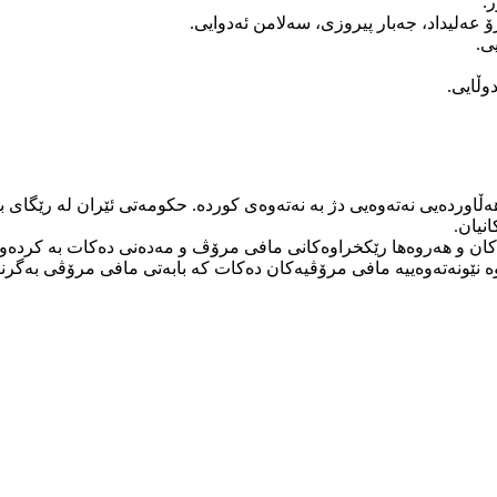
.
ۆ عەلیداد، جەبار پیروزی، سەلامن ئەدوایی.
ی.
وڵایی.
ەڵاوردەیی نەتەوەیی دژ بە نەتەوەی کوردە. حکومەتی ئێران لە رێگای ب
نیان.
ان و هەروەها رێکخراوەکانی مافی مرۆڤ و مەدەنی دەکات بە کردەوە
ە نێونەتەوەییە مافی مرۆڤیەکان دەکات کە بابەتی مافی مرۆڤی بەگرنگت