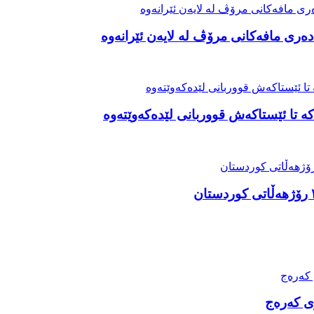
ەری مافەکانی مرۆڤ لە لایەن ئێرانەوە
ە تا ئێستاکەش قووربانی لێدەکەوێتەوە
ری کەرەج