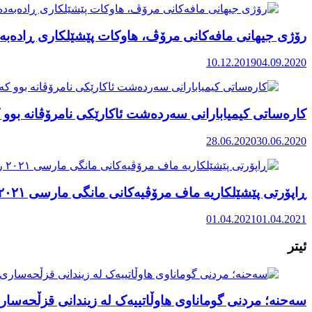
رۆژی جیهانی مافەکانی مرۆڤ، هاوکات پێشێلکاری ڕادەبەد
10.12.2019
04.09.2020
کارەساتی کیمیابارانی سەردەشت ئاکارێکی نامرۆڤانە بوو ک
28.06.2020
30.06.2020
ڕاپۆرتی پێشێلکاریە ماف مرۆڤیەکانی مانگی مارسی ٢٠٢١ رۆژهەڵاتی کوردستان
01.04.2021
01.04.2021
ئیتر
سەحنە؛ مردنی گوماناوی هاوڵاتییەک لە زیندانی قزڵحەسا