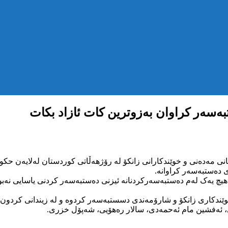
مەدەنی و خوێندکارانی زانکۆ لە رۆژهەڵاتی کوردستان لەلایەن حکومە
 دەستبەسەر کراوانە.
ە هیچ یەک لەم دەستبەسەرکردنانە ئیزنی دەستبەسەر کردنی یاسایی نە
ری، ئەفشین مام ئەحمەدی، سالار رەهۆیی، شەپۆل خزری.