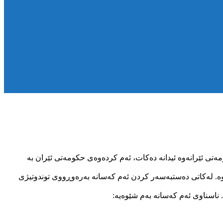
تی ئێرانەوە ئیدانە دەکات، ئەم کردەوەی حکومەتی ئێران بە
بوە. لەکاتی دەستبەسەر کردن ئەم کەسانە بەرەوڕووی توندوتیژی