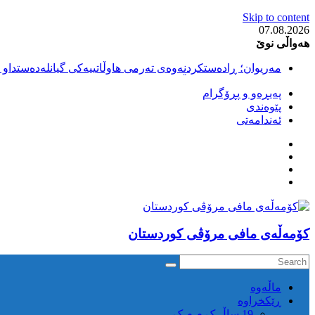
Skip to content
07.08.2026
هەواڵی نوێ
مەریوان؛ ڕادەستکردنەوەی تەرمی هاوڵاتییەکی گیانلەدەستداو ل
سەقز؛ بێهزاد ڕەسووڵی بەندکراوی سیاسی کورد ژیانی لە مەتر
پەیڕەو و پڕۆگرام
سەقز؛ دەسبەسەری دوو گەنج لەلایەن هێزە ئەمنییەکانی ڕێژیمی
پێوەندی
کوژرانی هاوڵاتییەکی خەڵکی سەردەشت لە کاتی کۆڵبەری لە نا
ئەندامەتی
مەریوان و ڕوانسەر؛ کوژرانی دوو هاوڵاتی لە کاتی کۆڵبەریدا 
كۆمه‌ڵه‌ی مافی مرۆڤی کوردستان
ماڵه‌وه‌
ڕێکخراوە
19 ساڵ ک م م ک