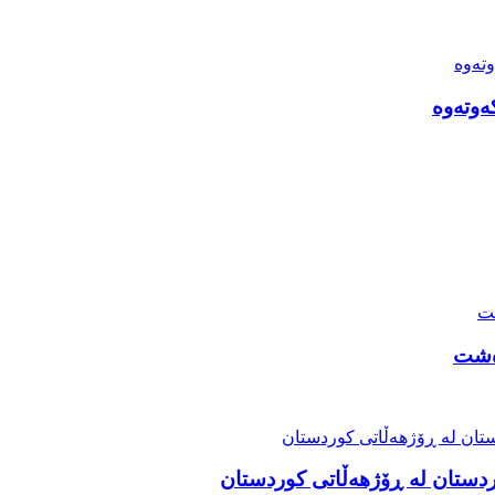
ەوتەوە
دەشت
ردستان لە ڕۆژهەڵاتی کوردستان