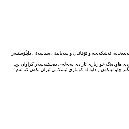
ەندیخانە، ئەشکەنجە و تۆقاندن و سەپاندنی سیاسەتی داپڵۆسێنەر
ی هاودەنگ خوازیاری ئازادی بەپەلەی دەستبەسەر کراوان بن.
ر چاو لێبکەن و داوا لە کۆماری ئیسلامی ئێران بکەن کە ئەم