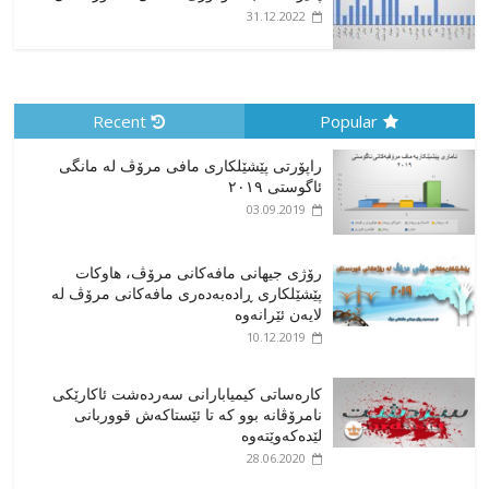
31.12.2022
Recent
Popular
راپۆرتی پێشێلكاری مافی مرۆڤ له‌ مانگی
ئاگوستی ٢٠١٩
03.09.2019
رۆژی جیهانی مافەکانی مرۆڤ، هاوکات
پێشێلکاری ڕادەبەدەری مافەکانی مرۆڤ لە
لایەن ئێرانەوە
10.12.2019
کارەساتی کیمیابارانی سەردەشت ئاکارێکی
نامرۆڤانە بوو کە تا ئێستاکەش قووربانی
لێدەکەوێتەوە
28.06.2020