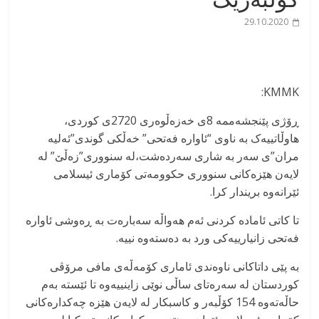
29.10.2020
KMMK:
ڕۆژی پێنجشەممە 8ی خەزەڵوەری 2720ی کوردی،
هاوڵاتییەک بە ناوی “ئاوارە فەتحی” خەڵکی گوندی”ئەلیە
مران”ی سەر بە شاری سەردەشت،لە سنووری”زەڵێ” لە
لایەن هێزەکانی سنووری حکوومەتی کۆماری ئیسلامی
ئێرانەوە بریندار کرا.
تا کاتی ئامادە کردنی ئەم هەواڵە سەبارەت بە ڕەوشی ئاوارە
فەتحی زانیارییەکی ورد بە دەستەوە نییە.
بە پێی داتاکانی ناوەندی ئاماری کۆمەڵەی مافی مرۆڤی
کوردستان لە سەرەتای ساڵی نوێی زاینییەوە تا ئێستە بەم
حاڵەتەوە 154 کۆڵبەر و کاسبکار لە لایەن هێزە چەکدارەکانی