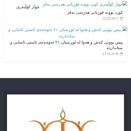
چوار کۆڵبەری
کورد بوونە قوربانی هەرسی بەفر
22.03.2017
پیس بوونی کەش و هەوا لە لوڕستان ٢١ ئەوەندەی ئاستی ئاسایی و
ستانداردە
07.05.2018