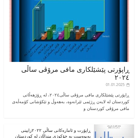
ڕاپۆرتی پێشێلکاری مافی مرۆڤی ساڵی
٢٠٢٤
01.01.2025
‎ڕاپۆرتی پێشێلکاری مافی مرۆڤی ساڵی٢٠٢٤، له ڕۆژهەڵاتی
کوردستان له لایەن ڕژێمی ئێرانەوە، بە‎هەوڵ و تێکۆشانی کۆمەڵەی
مافی مرۆڤی کوردستان و
ڕاپۆرت و ئامارەکانی ساڵی ٢٠٢٢زایینی
پەیوەست بە خۆکوژی منداڵان لە کوردستان