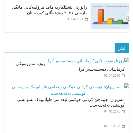
ڕاپۆرتی پێشێلکاریە ماف مرۆڤیەکانی مانگی
مارسی ٢٠٢١ رۆژهەڵاتی کوردستان
01.04.2021
ئیتر
رۆژنامەنووسێکی
کرماشانی دەستبەسەر کرا
02.04.2020
مەریوان؛ جێبەجێ کردنی حوکمی ئێعدامی هاوڵاتییەک بەتۆمەتی
کوشتنی بەئەنقەست
01.10.2025
02.05.2023