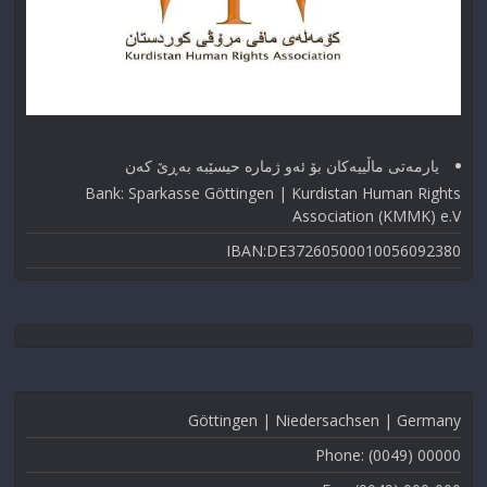
یارمەتی ماڵییەکان بۆ ئەو ژماره حیسێبە بەڕێ کەن
Bank: Sparkasse Göttingen | Kurdistan Human Rights
Association (KMMK) e.V
IBAN:DE37260500010056092380
Göttingen | Niedersachsen | Germany
Phone: (0049) 00000