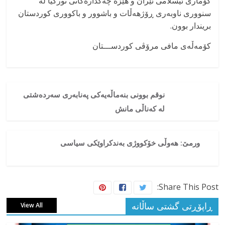
کۆماری ئیسلامی ئێران و هێزە چەکدارەکانی تورکیا لە
سنووری ناوبەری ڕۆژهەڵات و باشوور و باکووری کوردستان
بریندار بوون.
کۆمەڵەی مافی مرۆڤی کوردســـتان
نوقم بوونی بنەماڵەیەکی پەنابەری سەردەشتی
له کەناڵی مانش
ورمێ: هەوڵی خۆکووژی بەندکراوێکی سیاسی
Share This Post:
ڕاپۆڕتی گشتی ساڵانه
View All