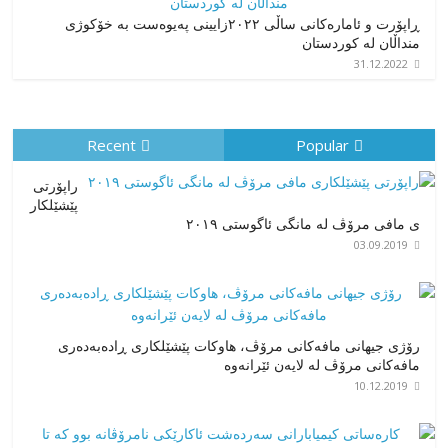
ڕاپۆرت و ئامارەکانی ساڵی ٢٠٢٢زایینی پەیوەست بە خۆکوژی
منداڵان لە کوردستان
31.12.2022
Recent
Popular
راپۆرتی
پێشێلكار
ی مافی مرۆڤ له‌ مانگی ئاگوستی ٢٠١٩
03.09.2019
رۆژی جیهانی مافەکانی مرۆڤ، هاوکات پێشێلکاری ڕادەبەدەری
مافەکانی مرۆڤ لە لایەن ئێرانەوە
10.12.2019