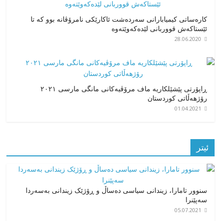
کارەساتی کیمیابارانی سەردەشت ئاکارێکی نامرۆڤانە بوو کە تا
ئێستاکەش قووربانی لێدەکەوێتەوە
28.06.2020
ڕاپۆرتی پێشێلکاریە ماف مرۆڤیەکانی مانگی مارسی ٢٠٢١
رۆژهەڵاتی کوردستان
01.04.2021
ئیتر
سنوور تامارا، زیندانی سیاسی دەساڵ و ڕۆژێک زیندانی بەسەردا
سەپێنرا
05.07.2021