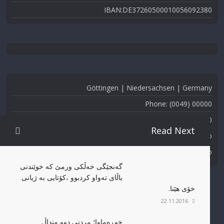
IBAN:DE37260500010056092380
Göttingen | Niedersachsen | Germany
Phone: (0049) 00000
Fax: (0049) 000-000
Read Next
Email: info@kmmk.info
Website: www.kmmk.info
گەنجێگی خەڵکی ورمێ کە خوێندنی
باڵای تەواو کردبوو ،کۆتایی بە ژیانی
خۆی هێنا.
22.11.2016
خوڕەماوا؛ مردنی دوو منداڵ