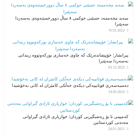
سەید محەممەد حسێنی حوکمی ٨ ساڵ دوورخستنەوەی بەسەردا
سەپێنرا
10.02.2022
پیرانشار؛ خۆپیشاندەرێک کە چاوی خەساری بورکەوتووە زیندانی
بەسەردا سەپێنرا
05.12.2023
دەسبەسەری قوتابییەکی دیکەی خەڵکی کامێران لە کاتی نەخۆشیدا
14.09.2025
کەمپینی نا بۆ ڕەشبگیریی کوردان؛ خوازیاری ئازادی گیراوانی
مەدەنی کوردستانین
26.01.2021