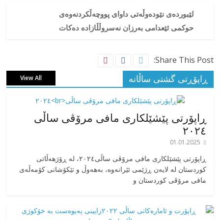
لێبوردەی نێودەوڵەتی داوای پووچەڵکردنەوەی
حوکمی ئێعدامی بەرزان نەسروڵڵازادە دەکات
Share This Post:
ڕاپۆڕتی گشتی ساڵانه
View All
ڕاپۆرتی پێشێلکاری مافی مرۆڤی ساڵی
٢٠٢٤
01.01.2025
‎ڕاپۆرتی پێشێلکاری مافی مرۆڤی ساڵی٢٠٢٤، له ڕۆژهەڵاتی
کوردستان له لایەن ڕژێمی ئێرانەوە، بە‎هەوڵ و تێکۆشانی کۆمەڵەی
مافی مرۆڤی کوردستان و