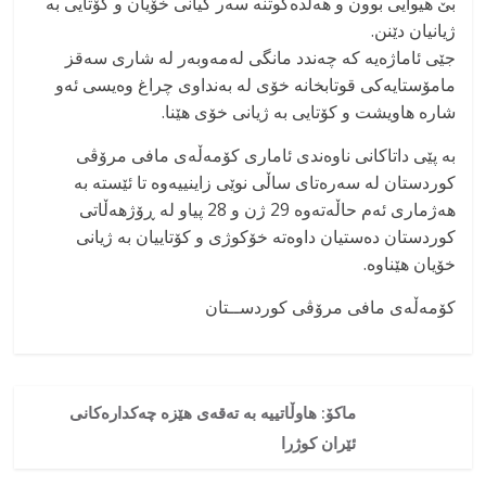
بێ هیوایی بوون و هەڵدەکوتنە سەر گیانی خۆیان و کۆتایی بە
ژیانیان دێنن.
جێی ئاماژەیە کە چەندد مانگی لەمەوبەر لە شاری سەقز
مامۆستایەکی قوتابخانە خۆی لە بەنداوی چراغ وەیسی ئەو
شارە هاویشت و کۆتایی بە ژیانی خۆی هێنا.
بە پێی داتاکانی ناوەندی ئاماری کۆمەڵەی مافی مرۆڤی
کوردستان لە سەرەتای ساڵی نوێی زاینییەوە تا ئێستە بە
هەژماری ئەم حاڵەتەوە 29 ژن و 28 پیاو لە ڕۆژهەڵاتی
کوردستان دەستیان داوەتە خۆکوژی و کۆتاییان بە ژیانی
خۆیان هێناوە.
کۆمەڵەی مافی مرۆڤی کوردســتان
ماکۆ: هاوڵاتییە بە تەقەی هێزە چەکدارەکانی
ئێران کوژرا