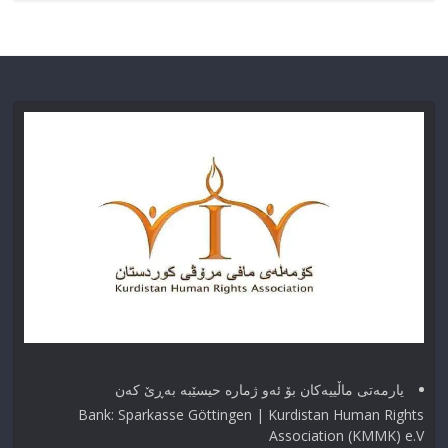
یارمەتی ماڵییەکان بۆ ئەو ژماره حیسێبە بەڕێ کەن
Bank: Sparkasse Göttingen | Kurdistan Human Rights
Association (KMMK) e.V