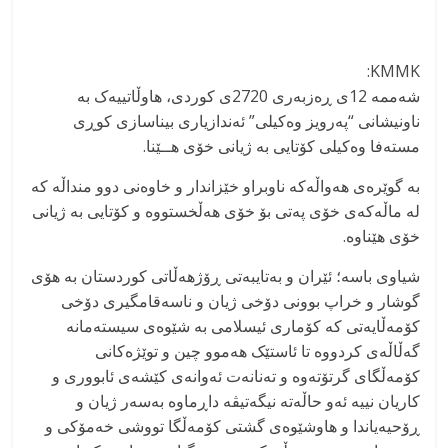
KMMK:
شەممە 12ی ڕەزبەری 2720ی کوردی، هاوڵاتییەک بە
ناونیشانی “پەرویز وەکیلی” ئەندازیاری بیناسازی کوڕی
مستەفا وەکیلی کۆتایی بە ژیانی خۆی هــێنا.
بە گوێرەی هەواڵەکە ناوبراو خێزاندار و خاوەنی دوو منداڵە کە
لە ماڵەکەی خۆی پەتی بۆ خۆی هەڵخستووە و کۆتایی بە ژیانی
خۆی هێناوە.
شیاوی باسە؛ ئێران و بەتایبەتی ڕۆژهەڵاتی کوردستان بە هۆی
گوشار و خراپ بوونی دۆخی ژیان و ناسەقامگیری دۆخی
کۆمەڵایەتی کە کۆماری ئیسلامی بە شێوەی سیستەمانە
گەڵاڵەی کردووە تا ئاستێک هەموو چین و توێژەکانی
کۆمەڵگای گرتۆتەوە و تەنانەت ئەوانەی کێشەی ئابووری و
کاریان نییە ئەو حاڵەتە نیگەتیڤە داڕماوە بەسەر ژیان و
ڕۆحیەیاندا و هاوشێوەی گشتی کۆمەڵگا تووشی خەمۆکی و