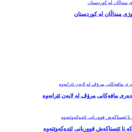
ەری مافەکانی مرۆڤ لە لایەن ئێرانەوە
ە تا ئێستاکەش قووربانی لێدەکەوێتەوە