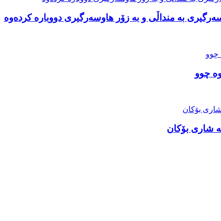
وە چوو
ە شاری بۆکان