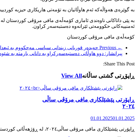
بە گوێرەی هەواڵەکە ئەم هاوڵاتیان بە تۆمەتی هاریکاری حیزبە کوردی
ئەمنییەکانی حکوومەتی ئێرانەوە دەستبەسەر کراون.
کۆمەڵەی مافی مرۆڤی کوردستان
← Previous
حەیدەر قوربانی زیندانی سیاسی مەحکووم بە ئیعدا
پیرانشار: دوو هاوڵاتی دەستبەسەرکراو بە دانانی بارمتە بە شێو
Share This Post:
ڕاپۆڕتی گشتی ساڵانه
View All
ڕاپۆرتی پێشێلکاری مافی مرۆڤی ساڵی
٢٠٢٤
01.01.2025
01.01.2025