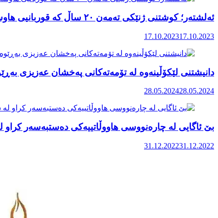
ئەلشتەر؛ کوشتنی ژنێکی تەمەن ٢٠ ساڵ کە قوربانیی هاوسەرگیری بە منداڵی و بە زۆر هاوسەرگیری دووبارە کردەوە
17.10.2023
17.10.2023
دانیشتنی لێکۆڵینەوە لە تۆمەتەکانی پەخشان عەزیزی بەڕێ
28.05.2024
28.05.2024
بێ ئاگایی لە چارەنووسی هاووڵاتییەکی دەستبەسەر کراو ل
31.12.2022
31.12.2022