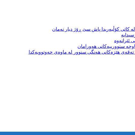
ە کاتی کۆڵبەریدا پاش سێ ڕۆژ دیار نەمان
سیدایە
 ئێرانەوە
وچە سنوورییەکانی هەورامان
بە تەقەی هێزەکانی هەنگی سنوور لە ماوەی حەوتوویەکدا