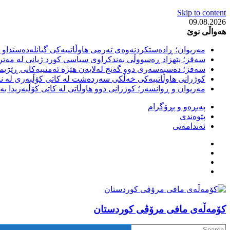
Skip to content
09.08.2026
هەواڵی نوێ
مەریوان؛ ڕادەستکردنەوەی تەرمی هاوڵاتییەکی گیانلەدەستداو ل
سەقز؛ بێهزاد ڕەسووڵی بەندکراوی سیاسی کورد ژیانی لە مەتر
سەقز؛ دەسبەسەری دوو گەنج لەلایەن هێزە ئەمنییەکانی ڕێژیمی
کوژرانی هاوڵاتییەکی خەڵکی سەردەشت لە کاتی کۆڵبەری لە نا
مەریوان و ڕوانسەر؛ کوژرانی دوو هاوڵاتی لە کاتی کۆڵبەریدا 
پەیڕەو و پڕۆگرام
پێوەندی
ئەندامەتی
كۆمه‌ڵه‌ی مافی مرۆڤی کوردستان