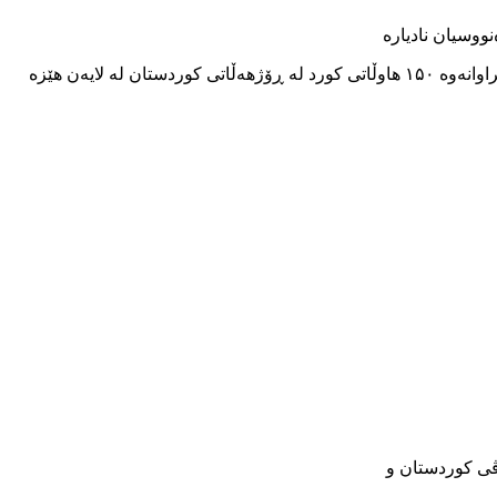
ووسیان نادیارە
بە پێی داتاکانی ناوەندی ئاماری کۆمەڵەی مافی مرۆڤی کوردستان لە سەرەتای ساڵی نوێی زاینییەوە تا ئێستە بە هەژماری ئەم دەستبەسەرکراوانەوە ١۵٠ هاوڵاتی کورد لە ڕۆژهەڵاتی کوردستان لە لایەن هێزە