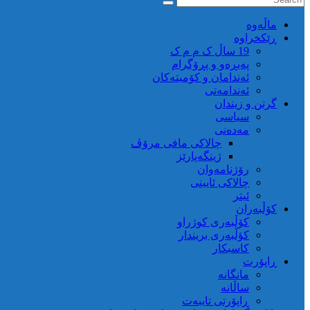
ماڵه‌وه‌
ڕێکخراوە
19 ساڵ ک م م ک
پەیڕەو و پڕۆگرام
ئەندامان و کۆمیتەکان
ئەندامەتی
گرتن و زیندان
سیاسی
مەدەنی
چالاکی مافی مرۆڤ
ژینگەپارێز
رۆژنامەوان
چالاکی ئایینی
ئیتر
کۆڵبەران
کۆڵبەری کوژراو
کؤڵبەری بریندار
کاسبکار
ڕاپۆرت
مانگانە
ساڵانە
ڕاپۆرتی تایبەت