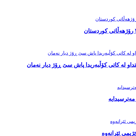
او لە کاتی کۆڵبەریدا پاش سێ ڕۆژ دیار نەمان
مەترسیدایە
ژیمی ئێرانەوە