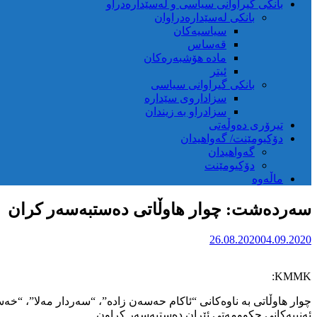
بانکی گیراوانی سیاسی و لەسێدارەدراو
بانکی لەسێدارەدراوان
سیاسیەکان
قەساس
مادە هۆشبەرەکان
ئیتر
بانکی گیراوانی سیاسی
سزاداروی سێدارە
سزادراو بە زیندان
تیرۆری دەوڵەتی
دۆکیومێنت/ گەواهیدان
گەواهیدان
دۆکیومێنت
ماڵەوە
سەردەشت: چوار هاوڵاتی دەستبەسەر کران
26.08.2020
04.09.2020
KMMK:
چوار هاوڵاتی بە ناوەکانی “ئاکام حەسەن زادە”، “سەردار مەلا”، “
ئەنییەکانی حکوومەتی ئێران دەستبەسەر کراون.