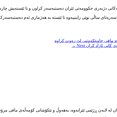
یەکانی دژبەری حکوومەتی ئێران دەستبەسەر کراون و تا ئێستەیش چارەن
م مافی چاوپێکەوتنی لێ زەوت کراوە
ەی کاتی ئازاد کران
Next →