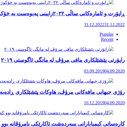
ڕاپۆرت و ئامارەکانی ساڵی ٢٠٢٢زایینی پەیوەست بە خۆکوژی منداڵان لە کوردستان
31.12.2022
31.12.2022
Popular
Recent
راپۆرتی پێشێلكاری مافی مرۆڤ له‌ مانگی ئاگوستی ٢٠١٩
03.09.2019
04.09.2020
رۆژی جیهانی مافەکانی مرۆڤ، هاوکات پێشێلکاری ڕادەبەد
10.12.2019
04.09.2020
کارەساتی کیمیابارانی سەردەشت ئاکارێکی نامرۆڤانە بوو ک