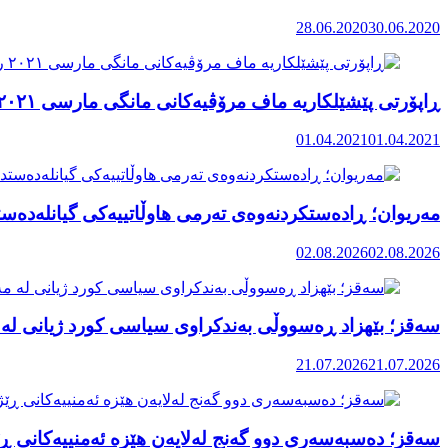
28.06.2020
30.06.2020
ڕاپۆرتی پێشێلکاریە ماف مرۆڤیەکانی مانگی مارسی ٢٠٢١ رۆژهەڵاتی کوردستان
01.04.2021
01.04.2021
مەریوان؛ ڕادەستکردنەوەی تەرمی هاوڵاتییەکی گیانلەدەستد
02.08.2026
02.08.2026
سەقز؛ بێهزاد ڕەسووڵی بەندکراوی سیاسی کورد ژیانی لە 
21.07.2026
21.07.2026
سەقز؛ دەسبەسەری دوو گەنج لەلایەن هێزە ئەمنییەکانی ڕێ