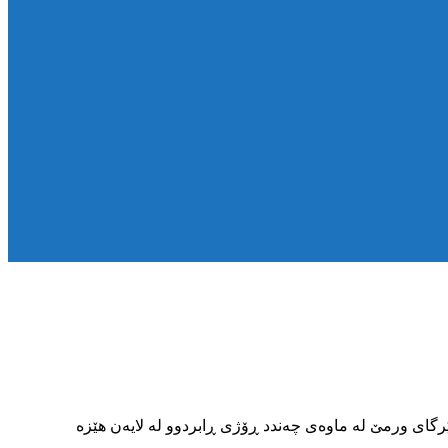
رگای ورمێ لە ماوەی چەندد ڕۆژی ڕابردوو لە لایەن هێزە