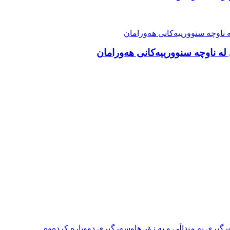
ە ناوچە سنوورییەکانی هەورامان