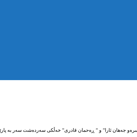
خەسرەو جەهان ئارا” و ” ڕەحمان قادری” خەڵکی سەردەشت سەر بە پارێ