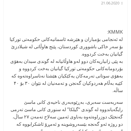
21.06.2020
KMMK:
لە ئەنجامی بۆمباران و هێرشە ئاسمانیەکانی حکومەتی تورکیا
بۆ سەر خاکی باشووری کوردستان، پێنج هاوڵاتی لە شیلادزێ
گیانیان بەخت کردووە.
بە پێی زانیاریەکان دوو لەو هاوڵاتیانە لە گوندی سیدان بەهۆی
بۆردومانەكانی حکومەتی تورکیا گیانیان بەخت کردووە و
بەھۆی سوتانی تەرمەکان یەکێکیان ھێشتا نەناسراوەتەوە کە
کێیە بەڵام ھەردوکیان گەنجن و تەمەنیان لە نێوان ۳۰ بۆ ۴۰
ساڵە.
سەربەست سەبری، بەڕێوەبەری ناحیەی کانی ماسێ
رایگەیاندووە لە گوندی “گیلکا” لە سنوری کانی ماسێ تەرمی
گەنجێک دوزراوەتەوە بەناوی ئەمین سەلاح تەمەن ۲۷ ساڵ،
دو روژە ئەو گەنجە بێسەروشوینە و ئەمڕۆ ئاشکرابووە کە