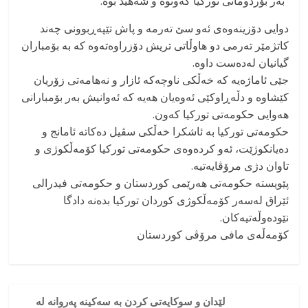
“بەر بۆردومانی تورکیا کەوتوە و شەھید بوە.”
دوایی دۆزینەوەی ئەو سێ تەرمە و پاش تێپەڕبوونی چەند
کاتژمێر تەرمی دو هاوڵاتی تریش دۆزراوەتەوە کە بە بۆمباران
گیانیان لەدەست داوە.
جێی ئاماژەیە کە خەڵکی ناوچەکە ئازار و نەهامەتی زۆریان
کێشاوە و دڵەڕاوکێی ئەوەیان هەیە کە ئەوانیش بەر بۆمبارانی
ھەوایی حکومەتی تورکیا کەون.
حکومەتی تورکیا بە ئاشکرا خەڵکی سڤیل دەکاتە ئامانج و
دەیانکوژێت، ئەو کردەوەی حکومەتی تورکیا کۆمەڵکوژی و
تاوان دژی مرۆڤایەتیە.
پێویستە حکومەتی ھەرێمی کوردستان و حکومەتی فیدرالی
ئێراق لەسەر کۆمەڵکوژی کوردان تورکیا بدەنە دادگا
نێودەوڵەتیەکان.
کۆمەڵەی مافی مرۆڤی کوردستان
لێدان و سوکایەتی کردن بە سەکینە پەروانە لە