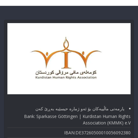
یارمەتی ماڵییەکان بۆ ئەو ژماره حیسێبە بەڕێ کەن
Bank: Sparkasse Göttingen | Kurdistan Human Rights
Association (KMMK) e.V
IBAN:DE37260500010056092380