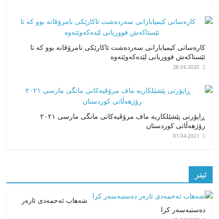
کارەساتی کیمیابارانی سەردەشت ئاکارێکی نامرۆڤانە بوو کە تا
ئێستاکەش قووربانی لێدەکەوێتەوە
28.06.2020
ڕاپۆرتی پێشێلکاریە ماف مرۆڤیەکانی مانگی مارسی ٢٠٢١
رۆژهەڵاتی کوردستان
01.04.2021
ئیتر
شەهاب ئەحمەدی ئازەر
دەستبەسەر کرا