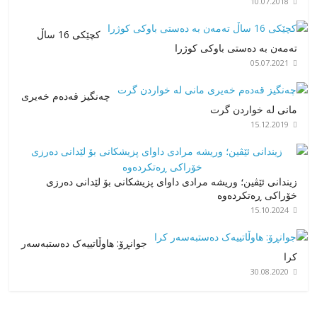
10.07.2018
کچێکی 16 ساڵ
تەمەن بە دەستی باوکی کوژرا
05.07.2021
چەنگیز قەدەم خەیری
مانی لە خواردن گرت
15.12.2019
زیندانی ئێڤین؛ وریشە مرادی داوای پزیشکانی بۆ لێدانی دەرزی
خۆراکی ڕەتکردەوە
15.10.2024
جوانڕۆ: هاوڵاتییەک دەستبەسەر
کرا
30.08.2020