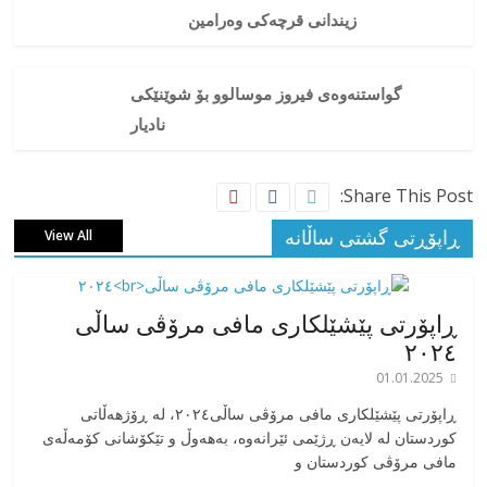
زیندانی قرچەکی وەرامین
گواستنەوەی فیروز موسالوو بۆ شوێنێکی
نادیار
Share This Post:
ڕاپۆڕتی گشتی ساڵانه
View All
ڕاپۆرتی پێشێلکاری مافی مرۆڤی ساڵی
٢٠٢٤
01.01.2025
‎ڕاپۆرتی پێشێلکاری مافی مرۆڤی ساڵی٢٠٢٤، له ڕۆژهەڵاتی
کوردستان له لایەن ڕژێمی ئێرانەوە، بە‎هەوڵ و تێکۆشانی کۆمەڵەی
مافی مرۆڤی کوردستان و