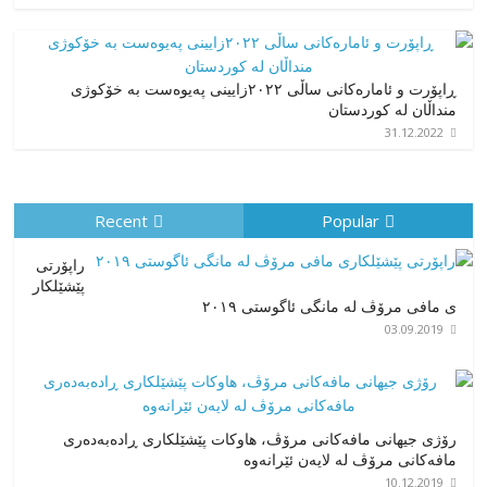
ڕاپۆرت و ئامارەکانی ساڵی ٢٠٢٢زایینی پەیوەست بە خۆکوژی
منداڵان لە کوردستان
31.12.2022
Recent
Popular
راپۆرتی
پێشێلكار
ی مافی مرۆڤ له‌ مانگی ئاگوستی ٢٠١٩
03.09.2019
رۆژی جیهانی مافەکانی مرۆڤ، هاوکات پێشێلکاری ڕادەبەدەری
مافەکانی مرۆڤ لە لایەن ئێرانەوە
10.12.2019