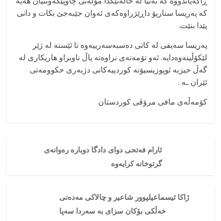
ڕاگەیاندووە کە تەنیا لە حاڵەتێکدا مۆڵەتی چاوپێکەوتنیان هەیە
کە پەریسا سناریۆ داڕێژراوەکەی ئەوان جێبەجێ بکات و دانی
پێدا بنێت.
پەریسا سەیفی لە کاتی دەسبەسەرییەوە تا ئێستە لە ژێر
لێکۆڵینەوەدایە. ئەو تۆمەتەی نراوەتە پاڵ ناوبراو هاریکاری لە
گەڵ حیزبە ئوپوزیسیۆنە کوردییەکانی دژبەری حکوومەتی
ئێران ـە .
کۆمەڵەی مافی مرۆڤی کوردستان
ئارام فەتحی دوای دادگا دوبارە رەوانەی
گرتوخانە کرایەوە
ژاکا ئیسماعیل‎پوور شاعیر و چالاکی مەدەنی
خەڵکی بۆکان سزای بە سەردا سەپا