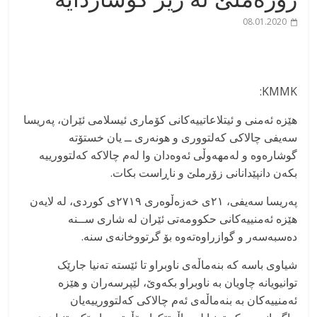
08.01.2020
KMMK:
هێزە ئەمنی و ئیتلاعاتییەکانی کۆماری ئیسلامی ئێران، پەریسا
سەیفی چالاکی کەلتووری و هونەری ــ یان خستۆتە
گوشارەوە و لەمهەوڵی ئەوەدان وا لەم چالاکە کەلتوورییە
بکەن دانپێدانانی زۆرملێ و ناڕاست بکات.
پەریسا سەیفی، ۲۱ی خەزەڵوەری ۲۷۱۹ی کوردی، لە لایەن
هێزە ئەمنییەکانی حکوومەتی ئێران لە شاری ســنە
دەسبەسەر و گوازراوەتەوە بۆ گرتووخانەی سنە.
شیاوی باسە کە بنەماڵەی ناوبراو تا ئێستە تەنیا جارێک
توانیویانە چاویان بە ناوبراو بکەوێ، لێپرسەران و هێزە
ئەمنییەکان بە بنەماڵەی ئەم چالاکی کەلتوورییەیان