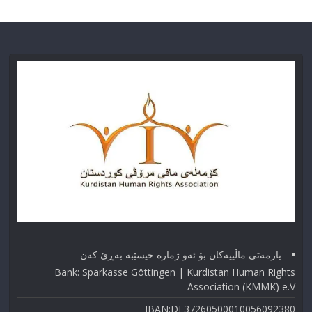
یارمەتی ماڵییەکان بۆ ئەو ژماره حیسێبە بەڕێ کەن
Bank: Sparkasse Göttingen | Kurdistan Human Rights
Association (KMMK) e.V
IBAN:DE37260500010056092380