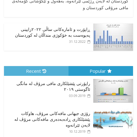
کوردستان له لایەن ڕژێمی ئێرانەوە، بە‎هەوڵ و تێکۆشانی کۆمەڵەی
مافی مرۆڤی کوردستان و
ڕاپۆرت و ئامارەکانی ساڵی ٢٠٢٢زایینی
پەیوەست بە خۆکوژی منداڵان لە کوردستان
31.12.2022
Recent
Popular
راپۆرتی پێشێلكاری مافی مرۆڤ له‌ مانگی
ئاگوستی ٢٠١٩
03.09.2019
رۆژی جیهانی مافەکانی مرۆڤ، هاوکات
پێشێلکاری ڕادەبەدەری مافەکانی مرۆڤ لە
لایەن ئێرانەوە
10.12.2019