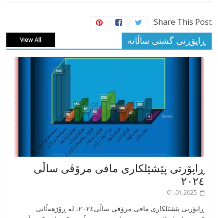
Share This Post:
ڕاپۆڕتی گشتی ساڵانه
View All
ڕاپۆرتی پێشێلکاری مافی مرۆڤی ساڵی
٢٠٢٤
01.01.2025
‎ڕاپۆرتی پێشێلکاری مافی مرۆڤی ساڵی٢٠٢٤، له ڕۆژهەڵاتی