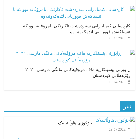
کارەساتی کیمیابارانی سەردەشت ئاکارێکی نامرۆڤانە بوو کە تا
ئێستاکەش قووربانی لێدەکەوێتەوە
28.06.2020
ڕاپۆرتی پێشێلکاریە ماف مرۆڤیەکانی مانگی مارسی ٢٠٢١
رۆژهەڵاتی کوردستان
01.04.2021
ئیتر
خۆکوژی هاوڵاتییەک
29.07.2022