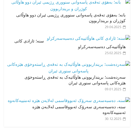
بانە؛ بەهۆی تەقەی پاسەوانی سنووری ڕژیمی ئیران دوو هاوڵاتی
کوژران و برینداربوون
29.06.2025
سنە؛ ئازادی کاتی
هاوڵاتییەکی دەسبەسەرکراو
25.02.2025
سەردەشت؛ برینداربوونی هاوڵاتیەک بە تەقەی ڕاستەوخۆی
هێزەکانی پاسەوانی سنوری ئیران
09.01.2025
سنە، دەسبەسەری سەرۆک ئەبووقاسمی لەلایەن هێزە
ئەمنییەکانەوە
30.12.2025