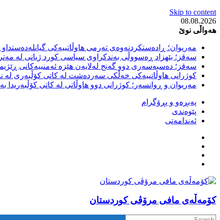
Skip to content
08.08.2026
هەواڵی نوێ
مەریوان؛ ڕادەستکردنەوەی تەرمی هاوڵاتییەکی گیانلەدەستداو ل
سەقز؛ بێهزاد ڕەسووڵی بەندکراوی سیاسی کورد ژیانی لە مەتر
سەقز؛ دەسبەسەری دوو گەنج لەلایەن هێزە ئەمنییەکانی ڕێژیمی
کوژرانی هاوڵاتییەکی خەڵکی سەردەشت لە کاتی کۆڵبەری لە نا
مەریوان و ڕوانسەر؛ کوژرانی دوو هاوڵاتی لە کاتی کۆڵبەریدا 
پەیڕەو و پڕۆگرام
پێوەندی
ئەندامەتی
كۆمه‌ڵه‌ی مافی مرۆڤی کوردستان