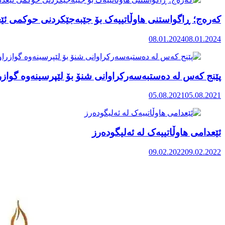
کەرەج؛ ڕاگواستنی هاوڵاتییەک بۆ جێبەجێکردنی حوکمی ئێع
08.01.2024
08.01.2024
پێنج کەس لە دەستبەسەرکراوانی شنۆ بۆ لێپرسینەوە گوازر
05.08.2021
05.08.2021
ئێعدامی هاوڵاتییەک لە ئەلیگودەرز
09.02.2022
09.02.2022