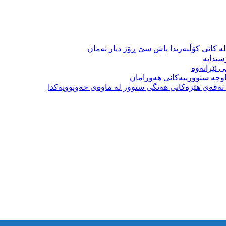
ە کاتی کۆڵبەریدا پاش سێ ڕۆژ دیار نەمان
سیدایە
 ئێرانەوە
وچە سنوورییەکانی هەورامان
بە تەقەی هێزەکانی هەنگی سنوور لە ماوەی حەوتوویەکدا