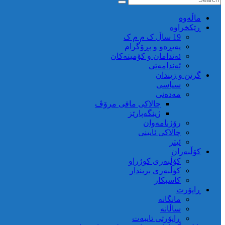
ماڵه‌وه‌
ڕێکخراوە
19 ساڵ ک م م ک
پەیڕەو و پڕۆگرام
ئەندامان و کۆمیتەکان
ئەندامەتی
گرتن و زیندان
سیاسی
مەدەنی
چالاکی مافی مرۆڤ
ژینگەپارێز
رۆژنامەوان
چالاکی ئایینی
ئیتر
کۆڵبەران
کۆڵبەری کوژراو
کؤڵبەری بریندار
کاسبکار
ڕاپۆرت
مانگانە
ساڵانە
ڕاپۆرتی تایبەت