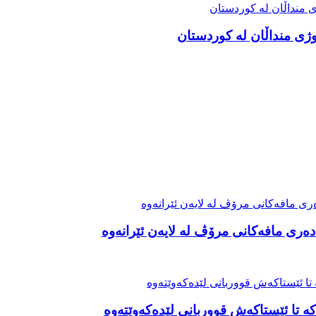
ەری مافەکانی مرۆڤ لە لایەن ئێرانەوە
ە تا ئێستاکەش قووربانی لێدەکەوێتەوە