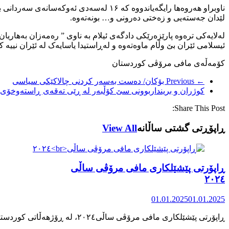
لێدان جەستەیی و زەختی دەرونی و… بونەتەوە.
ئیسلامی ئێران بێ وڵام ماوەتەوە و لەڕاستیدا یاسایەک لە ئێران نییە کە
کۆمەڵەی مافی مرۆڤی کوردستان
← Previous
بۆکان/ دەست بەسەر کردنی چالاکێکی سیاسی
کوژران و برینداربوونی سێ کۆڵبەر لە ڕێی تەقەی ڕاستەوخۆی 
Share This Post:
ڕاپۆڕتی گشتی ساڵانه
View All
ڕاپۆرتی پێشێلکاری مافی مرۆڤی ساڵی
٢٠٢٤
01.01.2025
01.01.2025