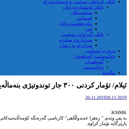
بانکی گیراوانی سیاسی و لەسێدارەدراو
بانکی لەسێدارەدراوان
سیاسیەکان
قەساس
مادە هۆشبەرەکان
ئیتر
بانکی گیراوانی سیاسی
سزاداروی سێدارە
سزادراو بە زیندان
تیرۆری دەوڵەتی
دۆکیومێنت/ گەواهیدان
گەواهیدان
دۆکیومێنت
ماڵەوە
ئیلام/ تۆمار کردنی ۳۰۰ جار توندوتیژی بنەماڵەیی دژ بە ژنان لە مەودای ۶ مانگدا
26.11.2019
26.11.2019
KMMK:
پارێزگایە تۆمار کراوە.