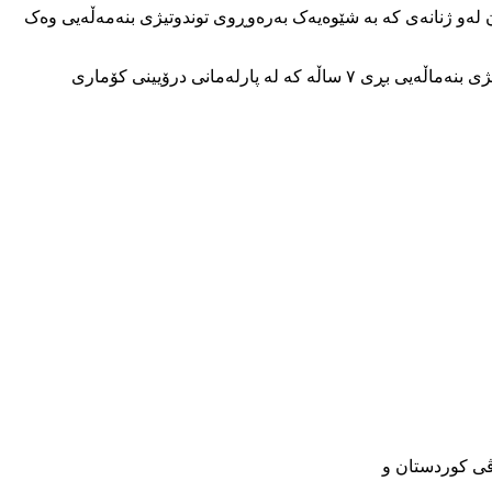
دی ئەوکەسانەی سەردانی بەشی فریاکەوتنی کۆمەڵایەتیان کردووە دەگەنە ۳۳۱ کەس و پێک هاتون لەو ژنانەی کە بە شێوەیەک بەرەوڕوی توندوتیژی بنەمەڵەیی وەک
لەلایەکی ترەوە پارێزەرێکی دادگەی ئیلام بە ناوی ” رەمەزان بەهاریان” رایگەیاندووە: جاڕنامەی سازکردنی ئەمنیەتی ژنان بەرانبەر بە توندوتیژی بنەماڵەیی بڕی ۷ ساڵە کە لە پارلەمانی درۆیینی کۆماری