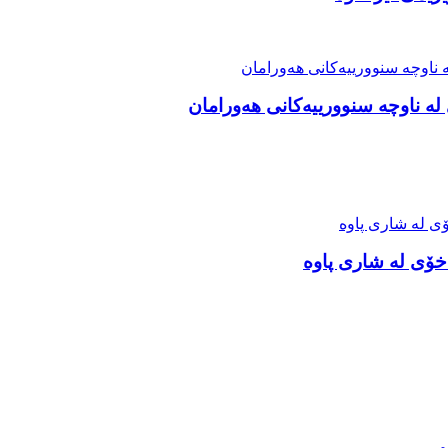
ە ناوچە سنوورییەکانی هەورامان
خۆی لە شاری پاوە