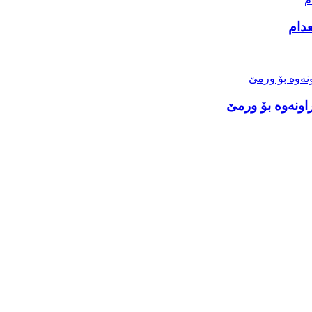
دام
اونەوە بۆ ورمێ