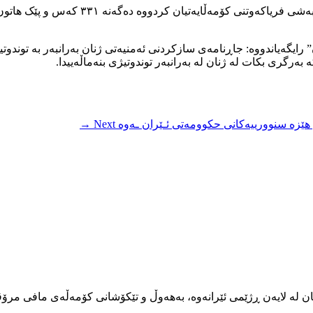
ناوبراو هەروەها رایگەیاندووە کە ۱۶ لەسە
 بەرگری بکات لە ژنان لە بەرانبەر توندوتیژی بنەماڵەییدا.
هێزە سنوورییەکانی حکوومەتی ئـێران ـەوە
Next →