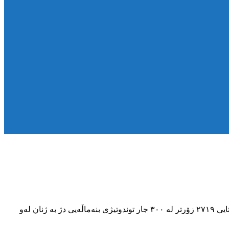
بە پێی وتەی ” زەهرا عەبدوڵڵاهی” کارناسی گەزەنگە کۆمەڵایەتیەکانی ئیدارەی بێهزیستی کۆماری ئیسلامی ئێران لە ئیلام: لە ۶ مانگی سەرەتایی ۲۷۱۹ زۆرتر لە ۳۰۰ جار توندوتیژی بنەماڵەیی دژ بە ژنان لەو