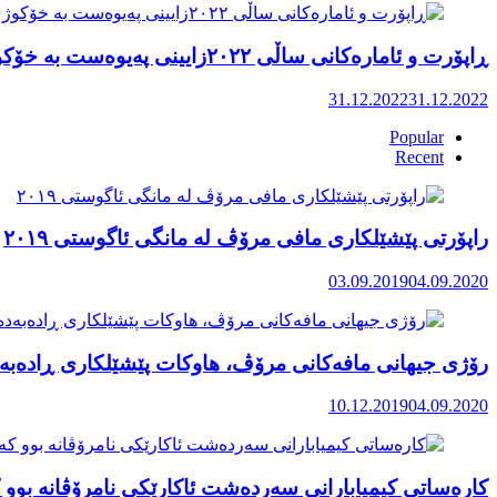
ڕاپۆرت و ئامارەکانی ساڵی ٢٠٢٢زایینی پەیوەست بە خۆکوژی منداڵان لە کوردستان
31.12.2022
31.12.2022
Popular
Recent
راپۆرتی پێشێلكاری مافی مرۆڤ له‌ مانگی ئاگوستی ٢٠١٩
03.09.2019
04.09.2020
رۆژی جیهانی مافەکانی مرۆڤ، هاوکات پێشێلکاری ڕادەبەد
10.12.2019
04.09.2020
کارەساتی کیمیابارانی سەردەشت ئاکارێکی نامرۆڤانە بوو ک