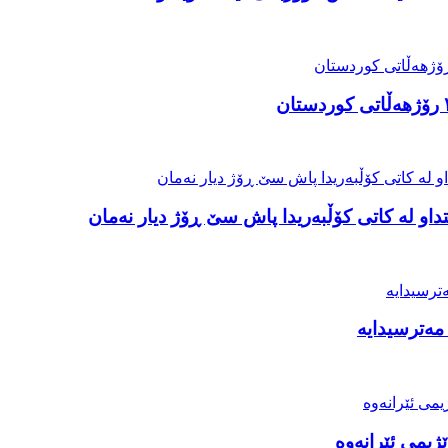
او لە کاتی کۆڵبەریدا پاش سێ ڕۆژ دیار نەمان
مەترسیدایە
ژیمی ئێرانەوە