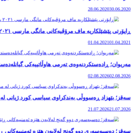
28.06.2020
30.06.2020
ڕاپۆرتی پێشێلکاریە ماف مرۆڤیەکانی مانگی مارسی ٢٠٢١ رۆژهەڵاتی کوردستان
01.04.2021
01.04.2021
مەریوان؛ ڕادەستکردنەوەی تەرمی هاوڵاتییەکی گیانلەدەستد
02.08.2026
02.08.2026
سەقز؛ بێهزاد ڕەسووڵی بەندکراوی سیاسی کورد ژیانی لە 
21.07.2026
21.07.2026
سەقز؛ دەسبەسەری دوو گەنج لەلایەن هێزە ئەمنییەکانی ڕێ