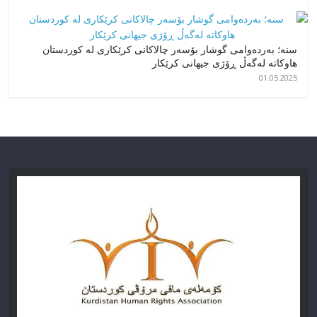
سنە؛ بەردەوامی گوشار بۆسەر چالاکانی کرێکاری لە کوردستان
هاوکاتە لەگەڵ ڕۆژی جیهانی کرێکار
01.05.2025