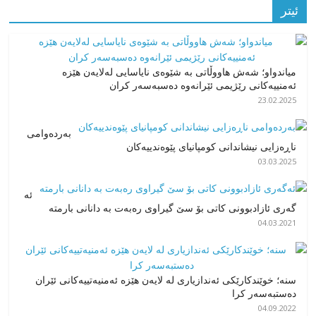
ئیتر
میاندواو؛ شەش هاووڵاتی بە شێوەی نایاسایی لەلایەن هێزە
ئەمنییەکانی رێژیمی ئێرانەوە دەسبەسەر کران
23.02.2025
بەردەوامی
ناڕەزایی نیشاندانی کومپانیای پێوەندییەکان
03.03.2025
ئە
گەری ئازادبوونی کاتی بۆ سێ گیراوی رەبەت بە دانانی بارمتە
04.03.2021
سنه؛ خوێندکارێکی ئەندازیاری لە لایەن هێزە ئەمنیەتییەکانی ئێران
دەستبەسەر کرا
04.09.2022