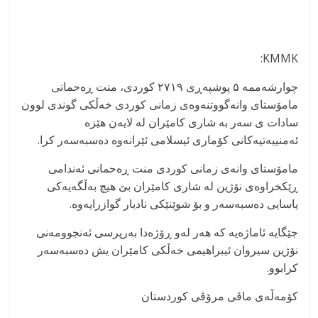
KMMK:
چوارشەممە ۵ پوشپەڕی ۲۷۱۹ کوردی، منت ڕەحمانی
مامۆستای وانەگووتنەوەی زمانی کوردی خەڵکی گوندی لوون
سادات ‌ی سەر بە شاری کامێران لە لایەن هێزە
ئەمنییەتیەکانی کۆماری ئیسلامی ئێرانەوە دەسبەسەر کرا.
مامۆستای وانەی زمانی کوردی منت ڕەحمانی ئەندامی
ڕێکخراوەی نۆژین لە شاری کامێران بێ هیچ بەڵگەیەکی
یاسایی دەسبەسەر و بۆ شوێنێکی نادیار گوازرایەوە.
جێگایە ئاماژەیە کە هەر لەو ڕۆژەدا بەرپرسی ئەنجوومەنی
نۆژین سیروان ئیبراهیمی خەڵکی کامێران یش دەسبەسەر
کرابوو.
کۆمەڵەی ماڤی مرۆڤی کوردستان