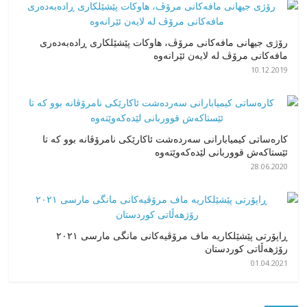
رۆژی جیهانی مافەکانی مرۆڤ، هاوکات پێشێلکاری ڕادەبەدەری
مافەکانی مرۆڤ لە لایەن ئێرانەوە
10.12.2019
کارەساتی کیمیابارانی سەردەشت ئاکارێکی نامرۆڤانە بوو کە تا
ئێستاکەش قووربانی لێدەکەوێتەوە
28.06.2020
ڕاپۆرتی پێشێلکاریە ماف مرۆڤیەکانی مانگی مارسی ٢٠٢١
رۆژهەڵاتی کوردستان
01.04.2021