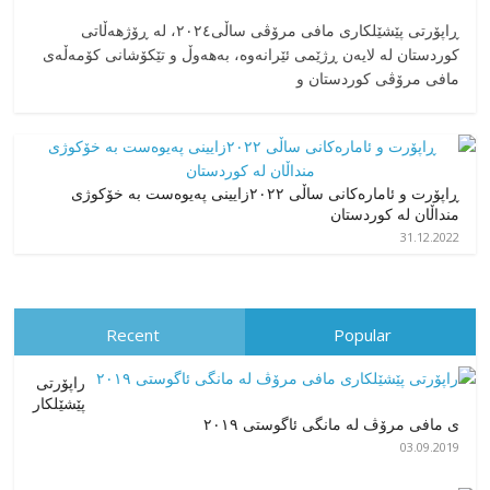
‎ڕاپۆرتی پێشێلکاری مافی مرۆڤی ساڵی٢٠٢٤، له ڕۆژهەڵاتی
کوردستان له لایەن ڕژێمی ئێرانەوە، بە‎هەوڵ و تێکۆشانی کۆمەڵەی
مافی مرۆڤی کوردستان و
ڕاپۆرت و ئامارەکانی ساڵی ٢٠٢٢زایینی پەیوەست بە خۆکوژی
منداڵان لە کوردستان
31.12.2022
Recent
Popular
راپۆرتی
پێشێلكار
ی مافی مرۆڤ له‌ مانگی ئاگوستی ٢٠١٩
03.09.2019