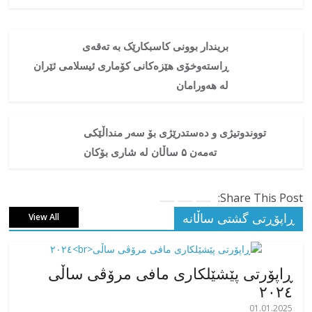
بریندار بوونی کاسبکارێک بە تەقەی
ڕاستەوخۆی هێزەکانی کۆماری ئیسلامی ئێران
لە هەورامان
تووندوتیژی و دەستدرێژی بۆ سەر منداڵێکی
تەمەن ۵ ساڵان لە شاری بۆکان
Share This Post:
ڕاپۆڕتی گشتی ساڵانه
View All
ڕاپۆرتی پێشێلکاری مافی مرۆڤی ساڵی
٢٠٢٤
01.01.2025