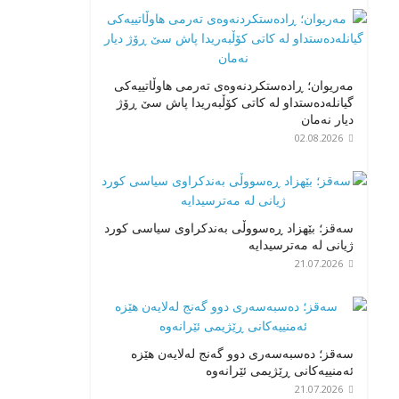
مەریوان؛ ڕادەستکردنەوەی تەرمی هاوڵاتییەکی
گیانلەدەستداو لە کاتی کۆڵبەریدا پاش سێ ڕۆژ
دیار نەمان
02.08.2026
سەقز؛ بێهزاد ڕەسووڵی بەندکراوی سیاسی کورد
ژیانی لە مەترسیدایە
21.07.2026
سەقز؛ دەسبەسەری دوو گەنج لەلایەن هێزە
ئەمنییەکانی ڕێژیمی ئێرانەوە
21.07.2026