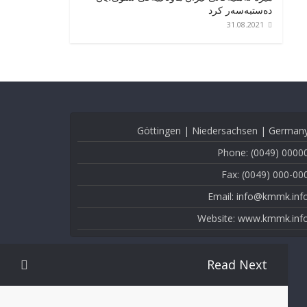
دەستبەسەر کرد
31.08.2021
Göttingen | Niedersachsen | German
Phone: (0049) 0000
Fax: (0049) 000-00
Email: info@kmmk.inf
Website: www.kmmk.inf
Read Next