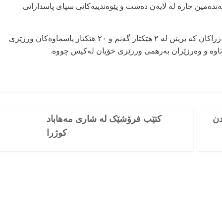
ەندەمین جارە لە لایەن دەست و پێوەندییەکانی سپای پاسدارانی
شیاوی باسە کە: لەم ئاگرکەوتنەوەدا ۲۲ هێکتارلە مەزراکان کە بریتن لە ۲ هێکتار گەنم و ۲۰ هێکتار پاسماوەکان ورزێری
وتاوە و وەرزێران بەرهمی ورزێری خۆیان لەکیس چووە.
دن
کتێب فرۆشێک لە شاری مەهاباد
کوژرا