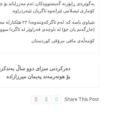
بەگوێرەی ڕاپۆرتە گەیشتووەکان: ئەم مەزرایانە بۆ چ
کۆماری ئیسلامی ئێرانەوە ئاگریان تێبەردراوە.
(جاڕگەنم یان جۆ) لە ناوچەی قەراوێز لە ئاگردا سو
کۆمەڵەی مافی مرۆڤی کوردستان
دەرکردنی سزای دوو ساڵ بەندکر
بۆ هونەرمەند پەیمان میرزازادە
Share This Post: