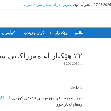
Ski
07.08.2026
هەواڵی نوێ
مەریوان؛ ڕادەستکردنەوەی تەرمی
t
هاوڵاتییەکی گیانلەدەستداو لە کاتی
conten
کۆڵبەریدا پاش سێ ڕۆژ دیار نەمان
سەقز؛ بێهزاد ڕەسووڵی بەندکراوی
سیاسی کورد ژیانی لە مەترسیدایە
سەقز؛ دەسبەسەری دوو گەنج لەلایەن
ماڵه‌وه‌
ڕێکخراوە
گرتن و زیندان
کۆڵبەران
هێزە ئەمنییەکانی ڕێژیمی ئێرانەوە
کوژرانی هاوڵاتییەکی خەڵکی سەردەشت
لە کاتی کۆڵبەری لە ناوچە سنوورییەکانی
۲۲ هێکتار لە مەزراکانی سەرپێڵ زەهاو لە ئاگردا سووتا
هەورامان
مەریوان و ڕوانسەر؛ کوژرانی دوو
10.06.2019
هاوڵاتی لە کاتی کۆڵبەریدا بە تەقەی
هێزەکانی هەنگی سنوور لە ماوەی
حەوتوویەکدا
KMMK:
دووشەممە ۲۰ی جۆزەردانی ۲۷۱۹ی کوردی، لە
ئاگ
زەهاو لەناو چوو.