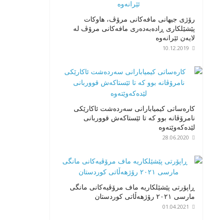
رۆژی جیهانی مافەکانی مرۆڤ، هاوکات
پێشێلکاری ڕادەبەدەری مافەکانی مرۆڤ لە
لایەن ئێرانەوە
10.12.2019
کارەساتی کیمیابارانی سەردەشت ئاکارێکی
نامرۆڤانە بوو کە تا ئێستاکەش قووربانی
لێدەکەوێتەوە
28.06.2020
ڕاپۆرتی پێشێلکاریە ماف مرۆڤیەکانی مانگی
مارسی ٢٠٢١ رۆژهەڵاتی کوردستان
01.04.2021