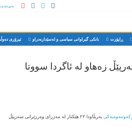
پەیڕەو و 
ڕاپۆرت
بانکی گیراوانی سیاسی و لەسێدارەدراو
تیرۆری دەوڵ
رکەوتنەوەیەکی
بەربڵاودا ۲۲ هێکتار لە مەزرای وەرزێرانی سەرپێڵ