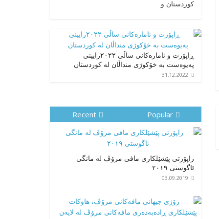
کوردستان و
ڕاپۆرت و ئامارەکانی ساڵی ٢٠٢٢زایینی
پەیوەست بە خۆکوژی منداڵان لە کوردستان
31.12.2022
Recent
Popular
راپۆرتی پێشێلكاری مافی مرۆڤ له‌ مانگی
ئاگوستی ٢٠١٩
03.09.2019