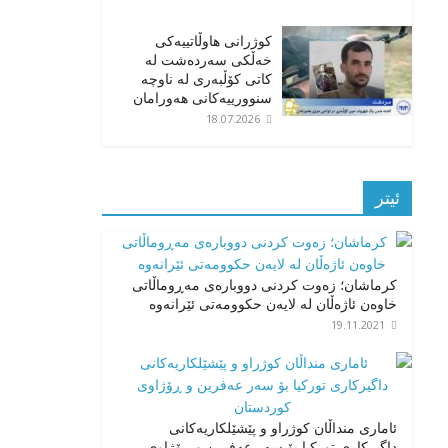
کوژرانی هاوڵاتییەکی
خەڵکی سەردەشت لە
کاتی کۆڵبەری لە ناوچە
سنوورییەکانی هەورامان
18.07.2026
ئیتر
کرماشان؛ زەوت کردنی دووبارەی مەڕوماڵاتی
خاوەن ئاژەڵان لە لایەن حکوومەتی ئێرانەوە
19.11.2021
ئاماری منداڵان کوژراو و پێشێلکاریەکانی
داگیرکاری تورکیا بۆ سەر عەفرین و ڕۆژاوی