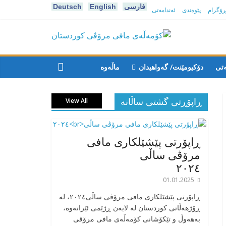
فارسی
English
Deutsch
پڕۆگرام
پێوەندی
ئەندامەتی
كۆمه‌ڵه‌ی
مافی
ەتی
دۆکیومێنت/ گەواهیدان
ماڵەوە
مرۆڤی
ڕاپۆڕتی گشتی ساڵانه
View All
کوردستان
ڕاپۆرتی پێشێلکاری مافی
مرۆڤی ساڵی
٢٠٢٤
01.01.2025
‎ڕاپۆرتی پێشێلکاری مافی مرۆڤی ساڵی٢٠٢٤، له
ڕۆژهەڵاتی کوردستان له لایەن ڕژێمی ئێرانەوە،
بە‎هەوڵ و تێکۆشانی کۆمەڵەی مافی مرۆڤی