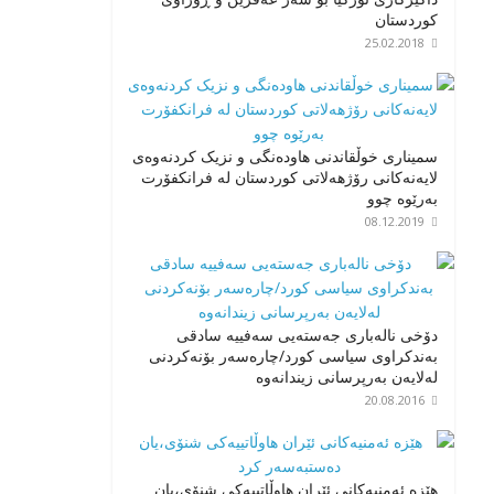
کوردستان
25.02.2018
سمیناری خوڵقاندنی هاودەنگی و نزیک کردنەوەی
لایەنەکانی رۆژهەلاتی کوردستان لە فرانکفۆرت
بەرێوە چوو
08.12.2019
دۆخی نالەباری جەستەیی سەفییە سادقی
بەندکراوی سیاسی کورد/چارەسەر بۆنەکردنی
لەلایەن بەرپرسانی زیندانەوە
20.08.2016
هێزه ئەمنیەکانی ئێران هاوڵاتییەکی شنۆی،یان