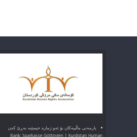
یارمەتی ماڵییەکان بۆ ئەو ژماره حیسێبە بەڕێ کەن
Bank: Sparkasse Göttingen | Kurdistan Human