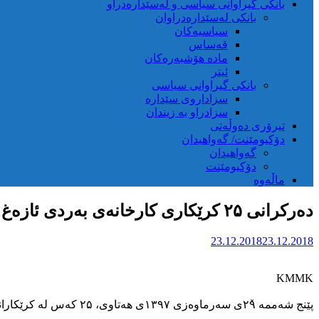
بانکی گیراوانی سیاسی و لەسێدارەدراو
بانکی لەسێدارەدراوان
سیاسیەکان
قەساس
مادە هۆشبەرەکان
ئیتر
بانکی گیراوانی سیاسی
سزاداروی سێدارە
سزادراو بە زیندان
تیرۆری دەوڵەتی
دۆکیومێنت/ گەواهیدان
گەواهیدان
دۆکیومێنت
ماڵەوە
دەرکرانی ۲۵ کرێکاری کارخانەی بەردی ئازەغ لەشاری مەهاباد
23.12.2018
23.12.2018
KMMK
پێنج شەممە ۲۹ٚی سەرماوەزی ۱۳۹۷ی هەتاوی، ۲۵ کەس لە کرێکارانی کارخانەی بەردی ئازەغ لەلایەن بەرپرسانی ئەم کارخانەیەوە لەسەر کارەکانیان دەر کراون.