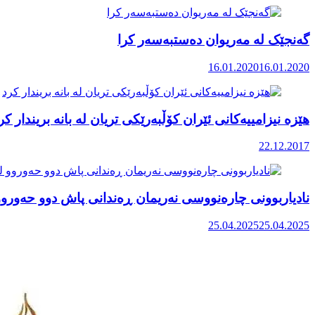
گەنجێک لە مەریوان دەستبەسەر کرا
16.01.2020
16.01.2020
هێزە نیزامییەکانی ئێران کۆڵبەرێکی تریان لە بانە بریندار کر
22.12.2017
نادیاربوونی چارەنووسی نەریمان ڕەندانی پاش دوو حەوروو 
25.04.2025
25.04.2025