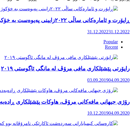
ڕاپۆرت و ئامارەکانی ساڵی ٢٠٢٢زایینی پەیوەست بە خۆکوژی منداڵان لە کوردستان
31.12.2022
31.12.2022
Popular
Recent
راپۆرتی پێشێلكاری مافی مرۆڤ له‌ مانگی ئاگوستی ٢٠١٩
03.09.2019
04.09.2020
رۆژی جیهانی مافەکانی مرۆڤ، هاوکات پێشێلکاری ڕادەبەد
10.12.2019
04.09.2020