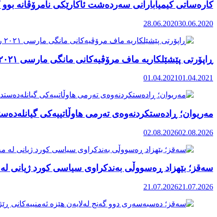
کارەساتی کیمیابارانی سەردەشت ئاکارێکی نامرۆڤانە بوو ک
28.06.2020
30.06.2020
ڕاپۆرتی پێشێلکاریە ماف مرۆڤیەکانی مانگی مارسی ٢٠٢١ رۆژهەڵاتی کوردستان
01.04.2021
01.04.2021
مەریوان؛ ڕادەستکردنەوەی تەرمی هاوڵاتییەکی گیانلەدەستد
02.08.2026
02.08.2026
سەقز؛ بێهزاد ڕەسووڵی بەندکراوی سیاسی کورد ژیانی لە 
21.07.2026
21.07.2026