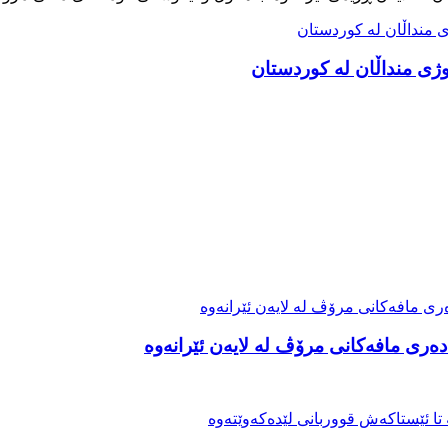
ەری مافەکانی مرۆڤ لە لایەن ئێرانەوە