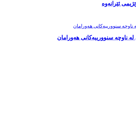
ژیمی ئێرانەوە
ە ناوچە سنوورییەکانی هەورامان