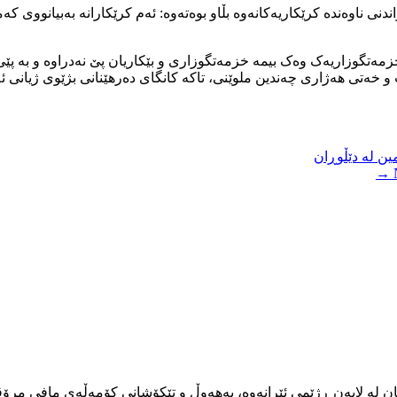
ندنی ناوەندە کرێکاریەکانەوە بڵاو بوەتەوە: ئەم کرێکارانە بەبیانووی 
ەتگوزاریەک وەک بیمە خزمەتگوزاری و بێکاریان پێ نەدراوە و بە پێی 
 خەتی هەژاری چەندین ملوێنی، تاکە کانگای دەرهێنانی بژێوی ژیانی ئەم
ین لە دێڵوڕان