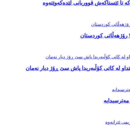
ە تا ئێستاکەش قووربانی لێدەکەوێتەوە
او لە کاتی کۆڵبەریدا پاش سێ ڕۆژ دیار نەمان
مەترسیدایە