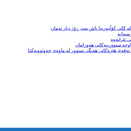
ە کاتی کۆڵبەریدا پاش سێ ڕۆژ دیار نەمان
سیدایە
 ئێرانەوە
وچە سنوورییەکانی هەورامان
بە تەقەی هێزەکانی هەنگی سنوور لە ماوەی حەوتوویەکدا