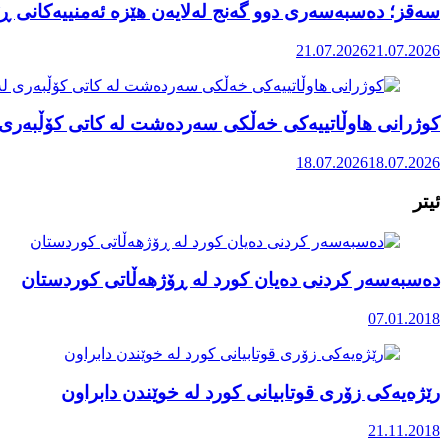
سەقز؛ دەسبەسەری دوو گەنج لەلایەن هێزە ئەمنییەکانی ڕێ
21.07.2026
21.07.2026
کوژرانی هاوڵاتییەکی خەڵکی سەردەشت لە کاتی کۆڵبەری ل
18.07.2026
18.07.2026
ئیتر
دەسبەسەر کردنی دەیان کورد لە ڕۆژهەڵاتی کوردستان
07.01.2018
رێژەیەکی زۆری قوتابیانی کورد لە خوێندن دابراون
21.11.2018