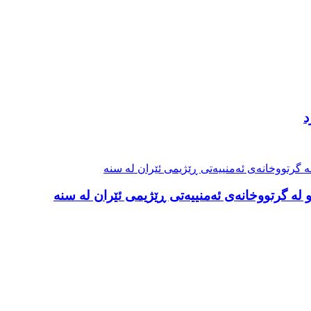
د
لە گرتووخانەی ئەمنییەتی ڕێژیمی ئێران لە سنە