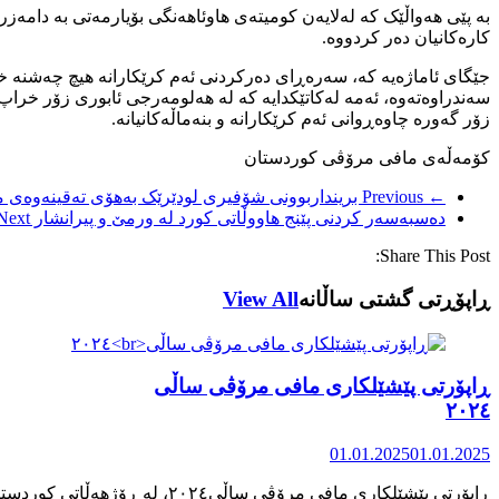
بە پێی هەواڵێک کە لەلایەن کومیتەی هاوئاهەنگی بۆیارمەتی بە دامەزرا
کارەکانیان دەر کردووە.
جێگای ئاماژەیە کە، سەرەڕای دەرکردنی ئەم کرێکارانە هیچ چەشنە خزم
سەندراوەتەوە، ئەمە لەکاتێکدایە کە لە هەلومەرجی ئابوری زۆر خراپ و
زۆر گەورە چاوەڕوانی ئەم کرێکارانە و بنەماڵەکانیانە.
کۆمەڵەی مافی مرۆڤی کوردستان
← Previous
برینداربوونی شۆفیری لودێرێک بەهۆی تەقینەوەی م
دەسبەسەر کردنی پێنج هاووڵاتی کورد لە ورمێ و پیرانشار
Next →
Share This Post:
ڕاپۆڕتی گشتی ساڵانه
View All
ڕاپۆرتی پێشێلکاری مافی مرۆڤی ساڵی
٢٠٢٤
01.01.2025
01.01.2025