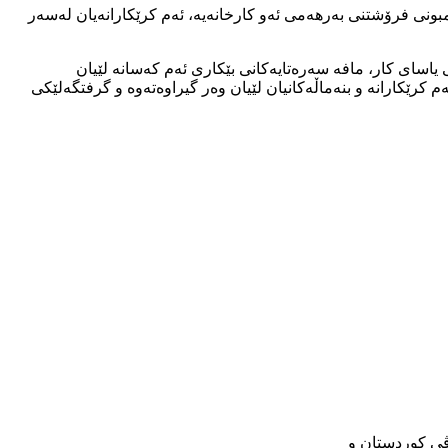
کەمبونی فرۆشتنی بەرهەمی ئەو کارخانەیە، ئەم کرێکارانەیان لەسەر
یاسای کار، مافە سەرەتایەکانی بێکاری ئەم کەسانە لێیان
 کرێکارانە و بنەماڵەکانیان لێیان وەر گیراوەتەوە و گرفتگەلێکی