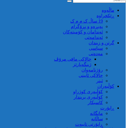
ماڵه‌وه‌
ڕێکخراوە
19 ساڵ ک م م ک
پەیڕەو و پڕۆگرام
ئەندامان و کۆمیتەکان
ئەندامەتی
گرتن و زیندان
سیاسی
مەدەنی
چالاکی مافی مرۆڤ
ژینگەپارێز
رۆژنامەوان
چالاکی ئایینی
ئیتر
کۆڵبەران
کۆڵبەری کوژراو
کؤڵبەری بریندار
کاسبکار
ڕاپۆرت
مانگانە
ساڵانە
ڕاپۆرتی تایبەت