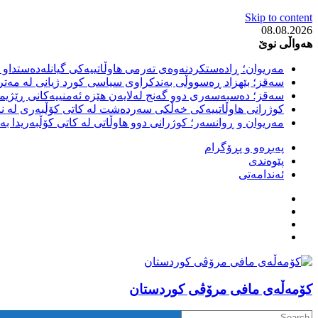
Skip to content
08.08.2026
هەواڵی نوێ
مەریوان؛ ڕادەستکردنەوەی تەرمی هاوڵاتییەکی گیانلەدەستداو ل
سەقز؛ بێهزاد ڕەسووڵی بەندکراوی سیاسی کورد ژیانی لە مەتر
سەقز؛ دەسبەسەری دوو گەنج لەلایەن هێزە ئەمنییەکانی ڕێژیمی
کوژرانی هاوڵاتییەکی خەڵکی سەردەشت لە کاتی کۆڵبەری لە نا
مەریوان و ڕوانسەر؛ کوژرانی دوو هاوڵاتی لە کاتی کۆڵبەریدا 
پەیڕەو و پڕۆگرام
پێوەندی
ئەندامەتی
كۆمه‌ڵه‌ی مافی مرۆڤی کوردستان