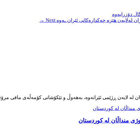
ال دۆزرایەوە
ن لەلایەن هێزە چەکدارەکانی ئێران ـەوە
Next →