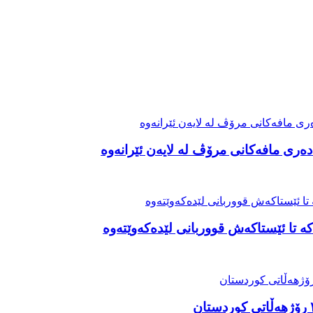
ەری مافەکانی مرۆڤ لە لایەن ئێرانەوە
ە تا ئێستاکەش قووربانی لێدەکەوێتەوە