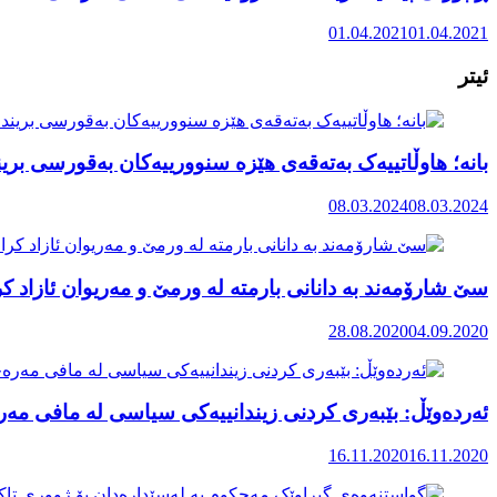
01.04.2021
01.04.2021
ئیتر
بانە؛ هاوڵاتییەک بەتەقەی هێزە سنوورییەکان بەقورسی بریند
08.03.2024
08.03.2024
سێ شارۆمەند بە دانانی بارمتە لە ورمێ و مەریوان ئازاد ک
28.08.2020
04.09.2020
ئەردەوێڵ: بێبەری کردنی زیندانییەکی سیاسی لە مافی م
16.11.2020
16.11.2020