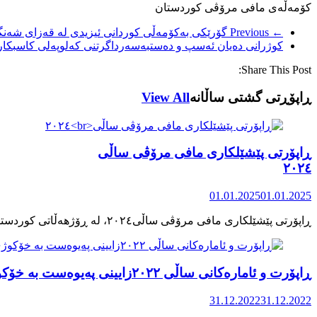
کۆمەڵەی مافی مرۆڤی کوردستان
← Previous
گۆرێکی بەکۆمەڵی کوردانی ئیزیدی لە قەزای شەنگ
کوژرانی دەیان ئەسپ و دەستبەسەرداگرتنی کەلوپەلی کاسبکارا
Share This Post:
ڕاپۆڕتی گشتی ساڵانه
View All
ڕاپۆرتی پێشێلکاری مافی مرۆڤی ساڵی
٢٠٢٤
01.01.2025
01.01.2025
ڕاپۆرت و ئامارەکانی ساڵی ٢٠٢٢زایینی پەیوەست بە خۆکوژی منداڵان لە کوردستان
31.12.2022
31.12.2022