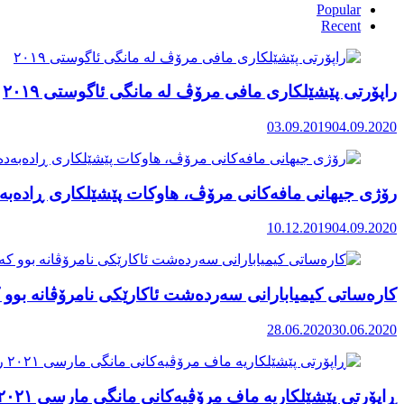
Popular
Recent
راپۆرتی پێشێلكاری مافی مرۆڤ له‌ مانگی ئاگوستی ٢٠١٩
03.09.2019
04.09.2020
رۆژی جیهانی مافەکانی مرۆڤ، هاوکات پێشێلکاری ڕادەبەد
10.12.2019
04.09.2020
کارەساتی کیمیابارانی سەردەشت ئاکارێکی نامرۆڤانە بوو ک
28.06.2020
30.06.2020
ڕاپۆرتی پێشێلکاریە ماف مرۆڤیەکانی مانگی مارسی ٢٠٢١ رۆژهەڵاتی کوردستان