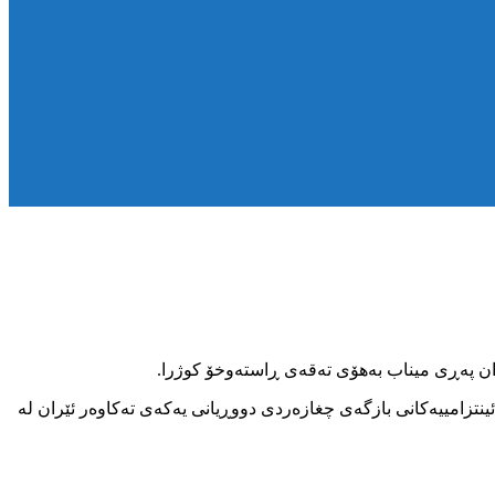
ینتزامییەکانی بازگەی چغازەردی دووڕیانی یەکەی تەکاوەر ئێران لە