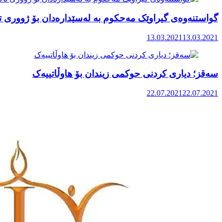
گواستنەوەی گیراوێک مەحکوم بە لەسێدارەدان بۆ ژووری 
13.03.2021
13.03.2021
سەقز؛ دیاری کردنی حوکمی زیندان بۆ هاوڵاتییەک
22.07.2021
22.07.2021