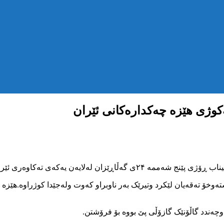
وژی هێزە چەکدارەکانی ئێران
ان پەڕی میناب بەهۆی تەقەی ڕاستەوخۆ کوژرا.
ەوخۆ تەقەیان لێکرد وتیرێک بەر ناوبراو کەوت ولەجێدا کوژراوە.هێزە ئ
چەندد گاڵۆنێک گازۆڵی پێ بووە بۆ فرۆشتن.