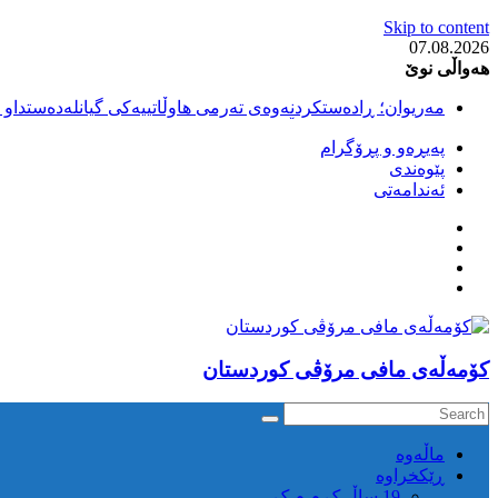
Skip to content
07.08.2026
هەواڵی نوێ
مەریوان؛ ڕادەستکردنەوەی تەرمی هاوڵاتییەکی گیانلەدەستداو ل
سەقز؛ بێهزاد ڕەسووڵی بەندکراوی سیاسی کورد ژیانی لە مەتر
پەیڕەو و پڕۆگرام
سەقز؛ دەسبەسەری دوو گەنج لەلایەن هێزە ئەمنییەکانی ڕێژیمی
پێوەندی
کوژرانی هاوڵاتییەکی خەڵکی سەردەشت لە کاتی کۆڵبەری لە نا
ئەندامەتی
مەریوان و ڕوانسەر؛ کوژرانی دوو هاوڵاتی لە کاتی کۆڵبەریدا 
كۆمه‌ڵه‌ی مافی مرۆڤی کوردستان
ماڵه‌وه‌
ڕێکخراوە
19 ساڵ ک م م ک