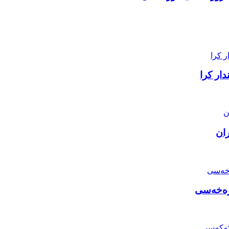
ار کرا
ران
ەرەخەسی