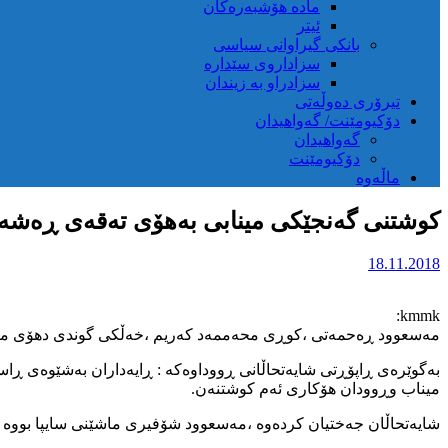
مادە هۆشبەرەکان
ئیتر
بانکی گیراوانی سیاسی
سزاداروی سێدارە
سزادراو بە زیندان
تیرۆری دەوڵەتی
دۆکیومێنت/ گەواهیدان
گەواهیدان
دۆکیومێنت
ماڵەوە
کوشتنی گەنجێکی مینابی بەهۆی تەقەی ڕەشەک
18.11.2018
kmmk:
مەسعوود ڕەحمەتی ،کوڕی محەممەد کەریم ،خەڵکی گوندی دهۆی میناب ڕۆژی پێنج شەممە ۲۴ی گەڵاڕێزان لەلایەن یەکەی تەکاوەری ئێر
بەگوێرەی ڕاپۆڕتی شایەتحاڵانی ڕووداوەکە : ڕایەداران بەشێوەی ڕاست
میناب وڕوودان هۆکاری ئەم کوشتنەن.
شایەتحاڵان جەختیان کردەوە ،مەسعوود شۆفیری ماشێنی سایپا بووە و