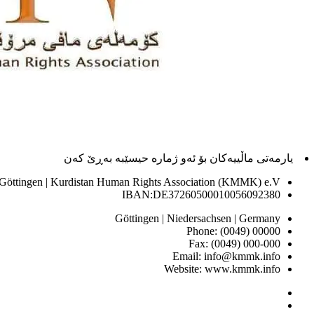
یارمەتی ماڵییەکان بۆ ئەو ژماره حیسێبە بەڕێ کەن
 Göttingen | Kurdistan Human Rights Association (KMMK) e.V
IBAN:DE37260500010056092380
Göttingen | Niedersachsen | Germany
Phone: (0049) 00000
Fax: (0049) 000-000
Email: info@kmmk.info
Website: www.kmmk.info