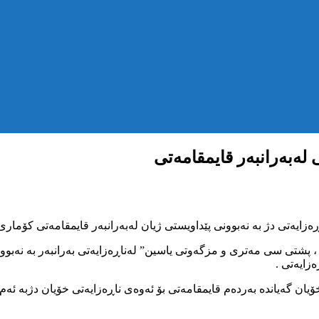
لەبەرانبەر قایمقامەتی
 ، پشتی سی مەتری و مزگەوتی یاسین” لەناڕەزایەتی بەرانبەر بە نەبوو
زایەتی .
 خۆیان گەیاندە بەردەم قایمقامەتی بۆ ئەوەی ناڕەزایەتی خۆیان دژبە ئ