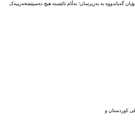
ۆیان گەیاندووە بە بەرپرسان؛ بەڵام تائێستە هیچ دەسپێشخەرییەک