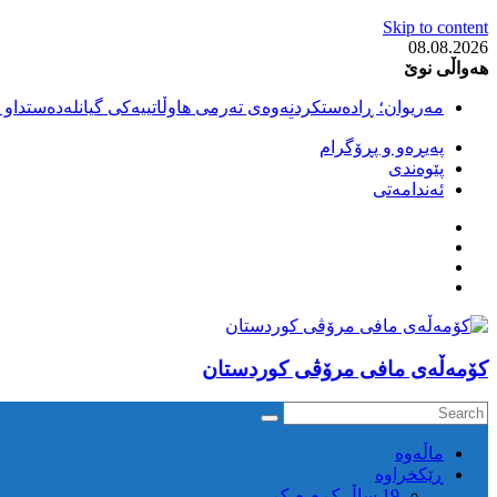
Skip to content
08.08.2026
هەواڵی نوێ
مەریوان؛ ڕادەستکردنەوەی تەرمی هاوڵاتییەکی گیانلەدەستداو ل
سەقز؛ بێهزاد ڕەسووڵی بەندکراوی سیاسی کورد ژیانی لە مەتر
پەیڕەو و پڕۆگرام
سەقز؛ دەسبەسەری دوو گەنج لەلایەن هێزە ئەمنییەکانی ڕێژیمی
پێوەندی
کوژرانی هاوڵاتییەکی خەڵکی سەردەشت لە کاتی کۆڵبەری لە نا
ئەندامەتی
مەریوان و ڕوانسەر؛ کوژرانی دوو هاوڵاتی لە کاتی کۆڵبەریدا 
كۆمه‌ڵه‌ی مافی مرۆڤی کوردستان
ماڵه‌وه‌
ڕێکخراوە
19 ساڵ ک م م ک