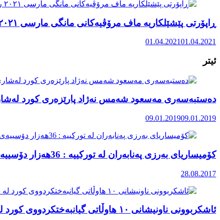
ڕاپۆرتی پێشێلکاریە ماف مرۆڤیەکانی مانگی مارسی ٢٠٢١ رۆژهەڵاتی کوردستان
01.04.2021
01.04.2021
ئیتر
دەستبەسەری مەسعود شەمس نەژاد پارێزەری کورد لەشا
09.01.2019
09.01.2019
کۆمیساریای بەرزی پەنابەران لە تورکییە : 36هەزار دۆسییەی پەنابەر لە چاوەڕووانی و سەرگەردانیدایە
28.08.2017
ئاشکربوونی ناونیشانی ١٠ هاوڵاتی گیانبەختکردووی کورد لە سەرکوتی ناڕەزایی دەربڕینەکانی ١٨و ١٩ی بەفرانبار