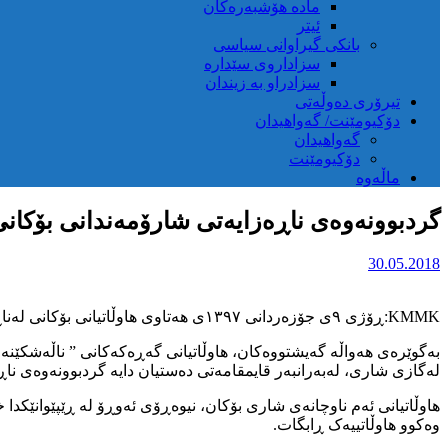
مادە هۆشبەرەکان
ئیتر
بانکی گیراوانی سیاسی
سزاداروی سێدارە
سزادراو بە زیندان
تیرۆری دەوڵەتی
دۆکیومێنت/ گەواهیدان
گەواهیدان
دۆکیومێنت
ماڵەوە
گردبوونەوەی ناڕەزایەتی شارۆمەندانی بۆکانی 
30.05.2018
KMMK:ڕۆژی ۹ی جۆزەردانی ۱۳۹۷ی هەتاوی هاوڵاتیانی بۆکانی لەناڕەزایەتی دژ بە نەبوونی پێداویستی ژیان لەبەرانبەر قایمقامەتی کۆماری ئیسلامی لەم شارە گردبوونەوەیان پێک هێنا.
بەگوێرەی هەواڵە گەیشتووەکان، هاوڵاتیانی گەڕەکەکانی ” ناڵەشکێنە
لەگازی شاری، لەبەرانبەر قایمقامەتی دەستیان دایە گردبوونەوەی ناڕە
هاوڵاتیانی ئەم ناوچانەی شاری بۆکان، نیوەڕۆی ئەوڕۆ لە ڕێپێوانێکدا
وەکوو هاوڵاتییەک ڕابگات.