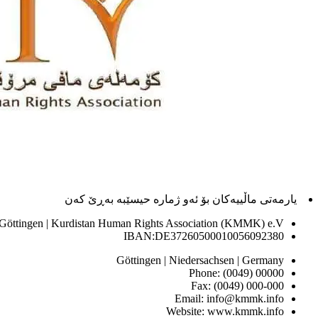
یارمەتی ماڵییەکان بۆ ئەو ژماره حیسێبە بەڕێ کەن
 Göttingen | Kurdistan Human Rights Association (KMMK) e.V
IBAN:DE37260500010056092380
Göttingen | Niedersachsen | Germany
Phone: (0049) 00000
Fax: (0049) 000-000
Email: info@kmmk.info
Website: www.kmmk.info