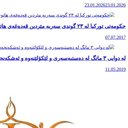
23.01.2026
23.01.2026
حکومەتی تورکیا لە ٢٣ گوندی سەربە مێردین قەدەغەی هاتوچۆی ڕاگەیاند
07.07.2017
لە دوایی ۳ مانگ لە دەستبەسەری و لێکۆلێنەوە و ئەشکەنجەدان چارەنوسی موحسین حوسێن پناهی نادیارە
11.05.2019