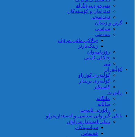
پەیڕەو و پڕۆگرام
ئەندامان و کۆمیتەکان
ئەندامەتی
گرتن و زیندان
سیاسی
مەدەنی
چالاکی مافی مرۆڤ
ژینگەپارێز
رۆژنامەوان
چالاکی ئایینی
ئیتر
کۆڵبەران
کۆڵبەری کوژراو
کؤڵبەری بریندار
کاسبکار
ڕاپۆرت
مانگانە
ساڵانە
ڕاپۆرتی تایبەت
بانکی گیراوانی سیاسی و لەسێدارەدراو
بانکی لەسێدارەدراوان
سیاسیەکان
قەساس