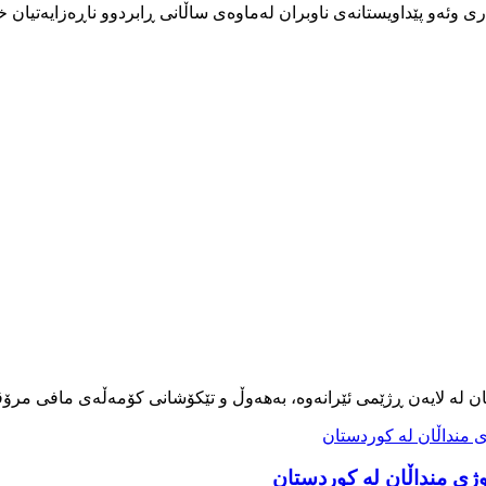
 وئەو پێداویستانەی ناوبران لەماوەی ساڵانی ڕابردوو ناڕەزایەتیان خ