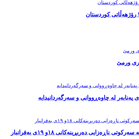
ری ورمێ