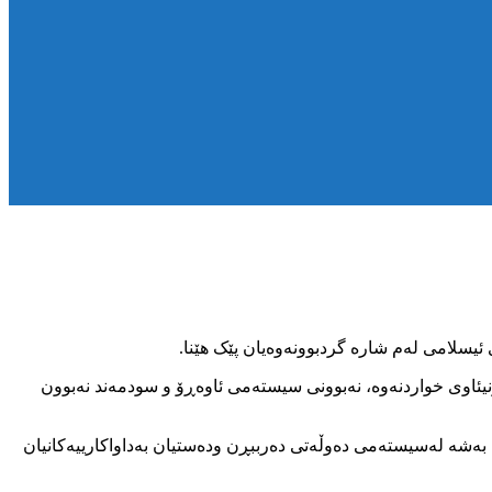
نیئاوی خواردنەوە، نەبوونی سیستەمی ئاوەڕۆ و سودمەند نەبوون
ەم بەشە لەسیستەمی دەوڵەتی دەرببڕن ودەستیان بەداواکارییەکانیان