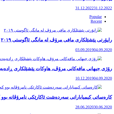
31.12.2022
31.12.2022
Popular
Recent
راپۆرتی پێشێلكاری مافی مرۆڤ له‌ مانگی ئاگوستی ٢٠١٩
03.09.2019
04.09.2020
رۆژی جیهانی مافەکانی مرۆڤ، هاوکات پێشێلکاری ڕادەبەد
10.12.2019
04.09.2020
کارەساتی کیمیابارانی سەردەشت ئاکارێکی نامرۆڤانە بوو ک
28.06.2020
30.06.2020