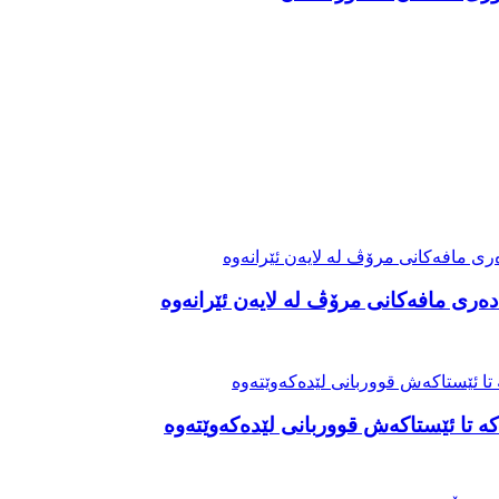
ەری مافەکانی مرۆڤ لە لایەن ئێرانەوە
ە تا ئێستاکەش قووربانی لێدەکەوێتەوە