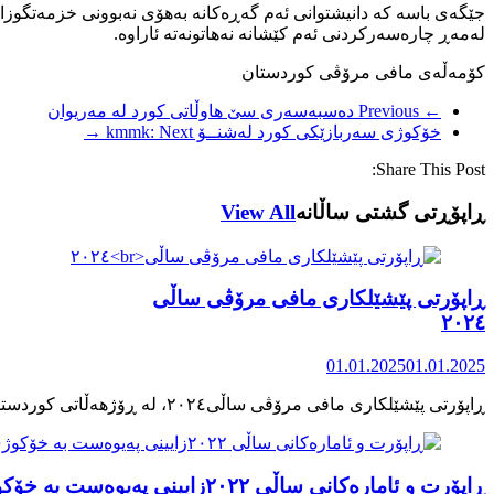
جێگەی باسە کە دانیشتوانی ئەم گەڕەکانە بەهۆی نەبوونی خزمەتگوزاری
لەمەڕ چارەسەرکردنی ئەم کێشانە نەهاتونەتە ئاراوە.
کۆمەڵەی مافی مرۆڤی کوردستان
← Previous
دەسبەسەری سێ هاوڵاتی کورد لە مەریوان
خۆکوژی سەربازێکی کورد لەشنــۆ kmmk:
Next →
Share This Post:
ڕاپۆڕتی گشتی ساڵانه
View All
ڕاپۆرتی پێشێلکاری مافی مرۆڤی ساڵی
٢٠٢٤
01.01.2025
01.01.2025
ڕاپۆرت و ئامارەکانی ساڵی ٢٠٢٢زایینی پەیوەست بە خۆکوژی منداڵان لە کوردستان