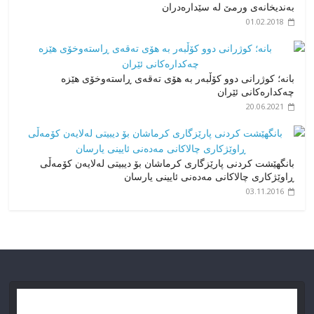
بەندیخانەی ورمێ لە سێدارەدران
01.02.2018
بانە؛ کوژرانی دوو کۆڵبەر بە هۆی تەقەی ڕاستەوخۆی هێزە
چەکدارەکانی ئێران
20.06.2021
بانگهێشت کردنی پارێزگاری کرماشان بۆ دیبیتی لەلایەن کۆمەڵی
ڕاوێژکاری چالاکانی مەدەنی ئایینی یارسان
03.11.2016