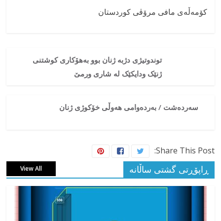
کۆمەڵەی مافی مرۆڤی کوردستان
توندوتیژی دژبە ژنان بوو بەهۆکاری کوشتنی
ژنێک ودایکێک لە شاری ورمێ
سەردەشت / بەردەوامی هەوڵی خۆکوژی ژنان
Share This Post:
ڕاپۆڕتی گشتی ساڵانه
View All