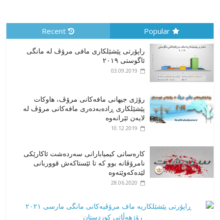
Recent
Popular
راپۆرتی پێشێلكاری مافی مرۆڤ له‌ مانگی
ئاگوستی ٢٠١٩
03.09.2019
رۆژی جیهانی مافەکانی مرۆڤ، هاوکات
پێشێلکاری ڕادەبەدەری مافەکانی مرۆڤ لە
لایەن ئێرانەوە
10.12.2019
کارەساتی کیمیابارانی سەردەشت ئاکارێکی
نامرۆڤانە بوو کە تا ئێستاکەش قووربانی
لێدەکەوێتەوە
28.06.2020