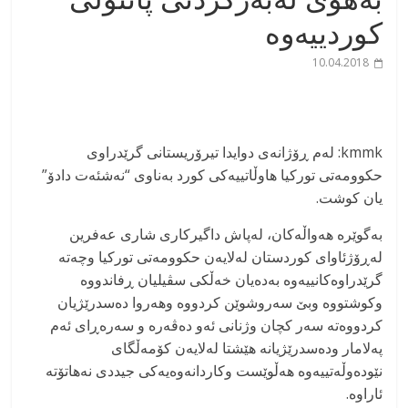
کوردییەوە
10.04.2018
kmmk: لەم ڕۆژانەی دوایدا تیرۆریستانی گرێدراوی
حکوومەتی تورکیا هاوڵاتییەکی کورد بەناوی “نەشئەت دادۆ”
یان کوشت.
بەگوێرە هەواڵەکان، لەپاش داگیرکاری شاری عەفرین
لەڕۆژئاوای کوردستان لەلایەن حکوومەتی تورکیا وچەتە
گرێدراوەکانییەوە بەدەیان خەڵکی سڤیلیان ڕفاندووە
وکوشتووە وبێ سەروشوێن کردووە وهەروا دەسدرێژیان
کردووەتە سەر کچان وژنانی ئەو دەڤەرە و سەرەڕای ئەم
پەلامار ودەسدرێژیانە هێشتا لەلایەن کۆمەڵگای
نێودەوڵەتییەوە هەڵوێست وکاردانەوەیەکی جیددی نەهاتۆتە
ئاراوە.