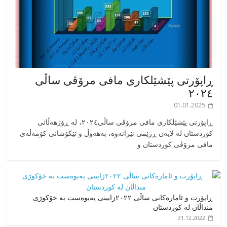
ڕاپۆرتی پێشێلکاری مافی مرۆڤی ساڵی
٢٠٢٤
01.01.2025
‎ڕاپۆرتی پێشێلکاری مافی مرۆڤی ساڵی٢٠٢٤، له ڕۆژهەڵاتی
کوردستان له لایەن ڕژێمی ئێرانەوە، بە‎هەوڵ و تێکۆشانی کۆمەڵەی
مافی مرۆڤی کوردستان و
ڕاپۆرت و ئامارەکانی ساڵی ٢٠٢٢زایینی پەیوەست بە خۆکوژی
منداڵان لە کوردستان
31.12.2022