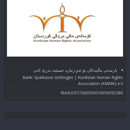
یارمەتی ماڵییەکان بۆ ئەو ژماره حیسێبە بەڕێ کەن
Bank: Sparkasse Göttingen | Kurdistan Human Rights
Association (KMMK) e.V
IBAN:DE37260500010056092380