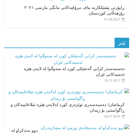
ڕاپۆرتی پێشێلکاریە ماف مرۆڤیەکانی مانگی مارسی ٢٠٢١
رۆژهەڵاتی کوردستان
01.04.2021
ئیتر
دەستبەسەر کرانی گەنجێکی کورد لە سەوڵاوا لە لایەن هێزە
ئەمنیەکانی ئێران
19.12.2017
کرماشان/ دەسبەسەری توێژەری کورد لەلایەن هێزە ئیتلاعاتییەکان و
ڕاگواستنی بۆ زیندان
24.01.2019
دوو بەندکراو لە