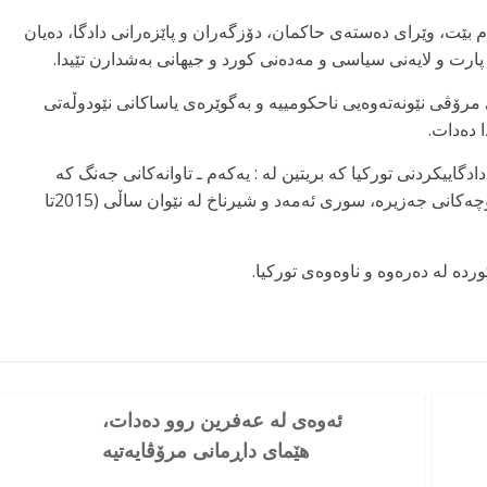
م بێت، وێرای دەستەی حاکمان، دۆزگەران و پاێزەرانی دادگا، دەیان
پارت و لایەنی سیاسی و مەدەنی کورد و جیهانی بەشدارن تێیدا.
رۆڤی نێونەتەوەیی ناحكومییە و بەگوێرەی یاساکانی نێودوڵەتی
 دەدات.
دگاییکردنی تورکیا کە بریتین لە : یەکەم ـ تاوانەکانی جەنگ کە
لەلایەن دەوڵەتی توركیاوە دژی كورد بە تایبەت لە ناوچەكانی جەزیرە، سوری ئەمەد و شیرناخ لە نێوان ساڵی (2015تا
ردە لە دەرەوە و ناوەوەی توركیا.
ئەوەی لە عەفرین روو دەدات،
هێمای داڕمانی مرۆڤایەتیە