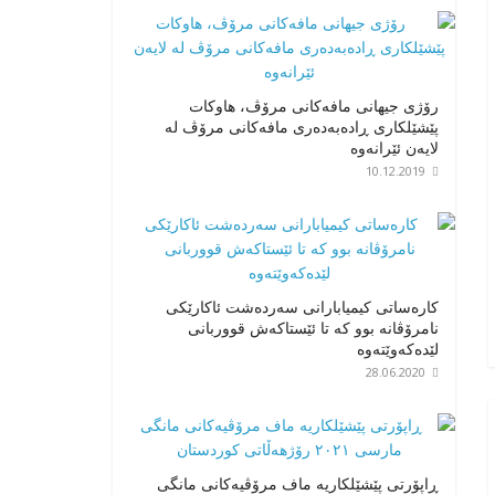
رۆژی جیهانی مافەکانی مرۆڤ، هاوکات
پێشێلکاری ڕادەبەدەری مافەکانی مرۆڤ لە
لایەن ئێرانەوە
10.12.2019
کارەساتی کیمیابارانی سەردەشت ئاکارێکی
نامرۆڤانە بوو کە تا ئێستاکەش قووربانی
لێدەکەوێتەوە
28.06.2020
ڕاپۆرتی پێشێلکاریە ماف مرۆڤیەکانی مانگی