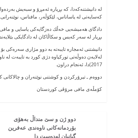
لە دانیشتنەکەدا، کە بڕیارە ئەمڕۆ و سبەیش بەردەوا
کەسایەتی لە یاساناس، لێکۆڵەر، مافناس، نوێنەرانی 
دادگای هەمیشەیی خەڵك دەزگایەكی یاسایی و مافی م
بڕیار لە سەر کەیس و سکاڵاکان لە دادگایکی بێلایەندا
دانیشتنی ئەمجارە تایبەتە بە دوو مژاری سەرەکی بۆ دا
2017)دا، ئەنجام دراون.
دووەم ـ تیرۆرکردن و كوشتنی نوێنەران و چالاکانی كو
کۆمڵەی مافی مرۆڤی کوردستان
دوو ژن و سێ منداڵ بەهۆی
بۆردمانەکانی ناوەندی عەفرین
گیانیان لەدەست دا