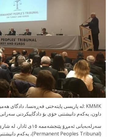
KMMK :لە پاریسی پایتەختی فەڕەنسا، دادگای هە
داون، یەکەم دانیشتنی خۆی بۆ دادگاییکردنی سەرانی 
سەرلەبەیانی ئەمڕۆ پێن
(Permanent Peoples Tribunal)، یەکەم دانیشتنی خۆی لەسەر توركیا و كورد بەڕێوە برد.