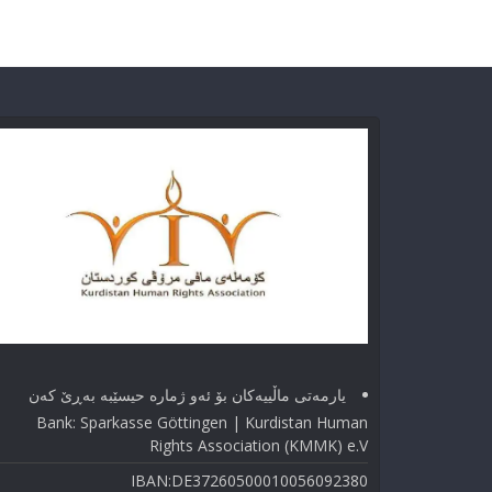
یارمەتی ماڵییەکان بۆ ئەو ژماره حیسێبە بەڕێ کەن
Bank: Sparkasse Göttingen | Kurdistan Human
Rights Association (KMMK) e.V
IBAN:DE37260500010056092380