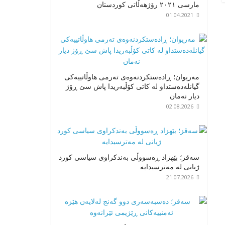
مارسی ٢٠٢١ رۆژهەڵاتی کوردستان
01.04.2021
مەریوان؛ ڕادەستکردنەوەی تەرمی هاوڵاتییەکی
گیانلەدەستداو لە کاتی کۆڵبەریدا پاش سێ ڕۆژ
دیار نەمان
02.08.2026
سەقز؛ بێهزاد ڕەسووڵی بەندکراوی سیاسی کورد
ژیانی لە مەترسیدایە
21.07.2026