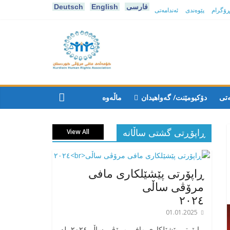
فارسی
English
Deutsch
پڕۆگرام
پێوەندی
ئەندامەتی
كۆمه‌ڵه‌ی
مافی
ەتی
دۆکیومێنت/ گەواهیدان
ماڵەوە
مرۆڤی
ڕاپۆڕتی گشتی ساڵانه
View All
کوردستان
ڕاپۆرتی پێشێلکاری مافی
مرۆڤی ساڵی
٢٠٢٤
01.01.2025
‎ڕاپۆرتی پێشێلکاری مافی مرۆڤی ساڵی٢٠٢٤، له