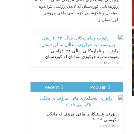
ڕۆژهەڵاتی کوردستان له لایەن ڕژێمی ئێرانەوە،
بە‎هەوڵ و تێکۆشانی کۆمەڵەی مافی مرۆڤی
کوردستان و
ڕاپۆرت و ئامارەکانی ساڵی ٢٠٢٢زایینی
پەیوەست بە خۆکوژی منداڵان لە کوردستان
31.12.2022
Recent
Popular
راپۆرتی پێشێلكاری مافی مرۆڤ له‌ مانگی
ئاگوستی ٢٠١٩
03.09.2019