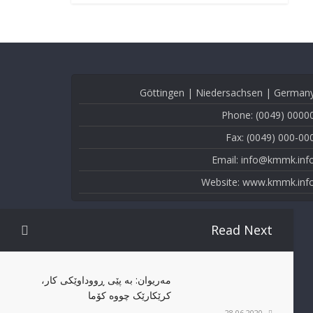
Göttingen | Niedersachsen | German
Phone: (0049) 0000
Fax: (0049) 000-00
Email: info@kmmk.inf
Website: www.kmmk.inf
Read Next
مەریوان: بە پێی ڕووداوێکی کار،
کرێکارێک چووە کۆما
28.06.2020