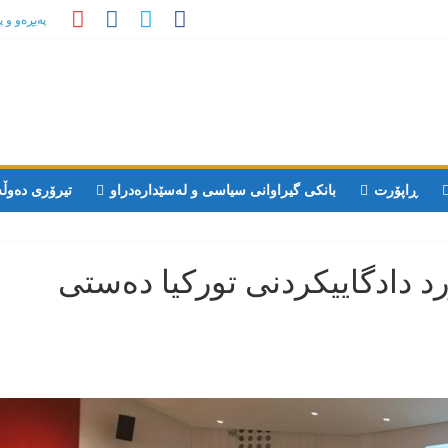
پەیڕەو و 
ڕاپۆرت
بانکی گیراوانی سیاسی و لەسێدارەدراو
تیرۆری دەوڵ
د دادگاییکردنی تورکیا دەستی