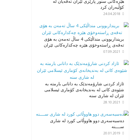
هێزەکانی سنور پارێزی ئێران تەقەیان لە
کۆڵبەران کرد
24.04.2018
برینداربوونی منداڵێکی 4 ساڵ تەمەن بە هۆی
تەقەی ڕاستەوخۆی هێزە چەکدارەکانی ئێران
07.09.2021
ئازاد کردنی شارۆمەندێک بە دانانی بارمتە بە
شێوەی کاتی لە بەندیخانەی کۆماری ئیسلامی
ئێران لە شاری سنە
28.10.2021
دەسبەسەری دوو هاووڵاتی کورد لە شاری
ســــنە
20.01.2019