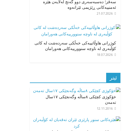
سەقز؛ دەسبەسەری دوو گەنج لەلایەن هێزە
ئەمنییەکانی ڕێژیمی ئێرانەوە
21.07.2026
کوژرانی هاوڵاتییەکی خەڵکی سەردەشت لە کاتی
کۆڵبەری لە ناوچە سنوورییەکانی هەورامان
18.07.2026
ئیتر
خۆکوژی کچێکی ٨ساڵە وگەنجێکی ۱۷سال
تەمەن
12.11.2016