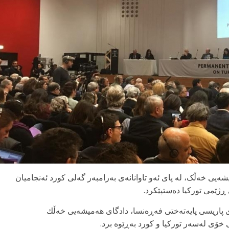
میشەیی خەڵک، لە پای ئەو تاوانانەی بەرامبەر گەلی کورد ئەنجامیان
ڕژێمی تورکیا دەستپێکرد.
جشەممە ۱٥ی ئادار، لە شاری پاریسی پایەتەختی فەڕەنسا، دادگای هەمیشەیی خەڵك