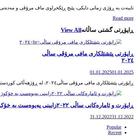
تایبەت بە ڕۆژی زمانی دایکی، پێنج ڕێکخراوی ماف مرۆڤی و مەدەنی 
Read more
ڕاپۆڕتی گشتی ساڵانه
View All
ڕاپۆرتی پێشێلکاری مافی مرۆڤی ساڵی
٢٠٢٤
01.01.2025
01.01.2025
ڕاپۆرت و ئامارەکانی ساڵی ٢٠٢٢زایینی پەیوەست بە خۆکوژی منداڵان لە کوردستان
31.12.2022
31.12.2022
Popular
Recent