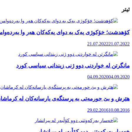
ئیتر
کۆهدشت؛ خۆکوژی یەک بە دوای یەکەکان هەر وا بەردەوام
21.07.2022
21.07.2022
مانگرتن لە خواردنی دوو ژنی زیندانی سیاسی کورد
04.09.2020
04.09.2020
هێرش و بێ حورمەتی بە پرستگەی یارسانەکان لە کرماشا
29.02.2016
10.08.2016
خەسار بەرکەوتنی دوو کۆڵبەر لە پیرانشار