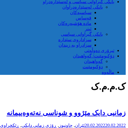
بانکی گیراوانی سیاسی و لەسێدارەدراو
بانکی لەسێدارەدراوان
سیاسیەکان
قەساس
مادە هۆشبەرەکان
ئیتر
بانکی گیراوانی سیاسی
سزاداروی سێدارە
سزادراو بە زیندان
تیرۆری دەوڵەتی
دۆکیومێنت/ گەواهیدان
گەواهیدان
دۆکیومێنت
ماڵەوە
ک.م.م.ک
زمانیی دایک مێژوو و شوناسی نەتەوەییمانە
20.02.2022
20.02.2022
ئێران
,
چاونیوز
,
ڕۆژی زمانی دایکی
,
ڕێکخراوی 