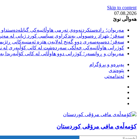
Skip to content
07.08.2026
هەواڵی نوێ
مەریوان؛ ڕادەستکردنەوەی تەرمی هاوڵاتییەکی گیانلەدەستداو ل
سەقز؛ بێهزاد ڕەسووڵی بەندکراوی سیاسی کورد ژیانی لە مەتر
سەقز؛ دەسبەسەری دوو گەنج لەلایەن هێزە ئەمنییەکانی ڕێژیمی
کوژرانی هاوڵاتییەکی خەڵکی سەردەشت لە کاتی کۆڵبەری لە نا
مەریوان و ڕوانسەر؛ کوژرانی دوو هاوڵاتی لە کاتی کۆڵبەریدا 
پەیڕەو و پڕۆگرام
پێوەندی
ئەندامەتی
كۆمه‌ڵه‌ی مافی مرۆڤی کوردستان