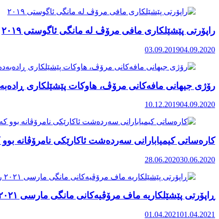
راپۆرتی پێشێلكاری مافی مرۆڤ له‌ مانگی ئاگوستی ٢٠١٩
03.09.2019
04.09.2020
رۆژی جیهانی مافەکانی مرۆڤ، هاوکات پێشێلکاری ڕادەبەد
10.12.2019
04.09.2020
کارەساتی کیمیابارانی سەردەشت ئاکارێکی نامرۆڤانە بوو ک
28.06.2020
30.06.2020
ڕاپۆرتی پێشێلکاریە ماف مرۆڤیەکانی مانگی مارسی ٢٠٢١ رۆژهەڵاتی کوردستان
01.04.2021
01.04.2021