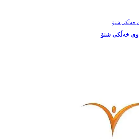
اوی خەڵکی شنۆ