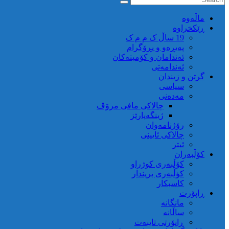
ماڵه‌وه‌
ڕێکخراوە
19 ساڵ ک م م ک
پەیڕەو و پڕۆگرام
ئەندامان و کۆمیتەکان
ئەندامەتی
گرتن و زیندان
سیاسی
مەدەنی
چالاکی مافی مرۆڤ
ژینگەپارێز
رۆژنامەوان
چالاکی ئایینی
ئیتر
کۆڵبەران
کۆڵبەری کوژراو
کؤڵبەری بریندار
کاسبکار
ڕاپۆرت
مانگانە
ساڵانە
ڕاپۆرتی تایبەت