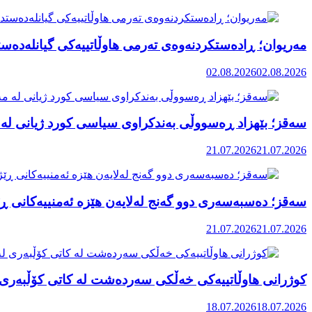
مەریوان؛ ڕادەستکردنەوەی تەرمی هاوڵاتییەکی گیانلەدەستد
02.08.2026
02.08.2026
سەقز؛ بێهزاد ڕەسووڵی بەندکراوی سیاسی کورد ژیانی لە 
21.07.2026
21.07.2026
سەقز؛ دەسبەسەری دوو گەنج لەلایەن هێزە ئەمنییەکانی ڕێ
21.07.2026
21.07.2026
کوژرانی هاوڵاتییەکی خەڵکی سەردەشت لە کاتی کۆڵبەری ل
18.07.2026
18.07.2026