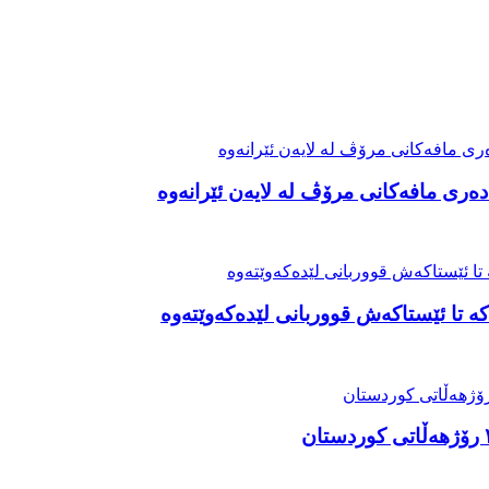
ەری مافەکانی مرۆڤ لە لایەن ئێرانەوە
ە تا ئێستاکەش قووربانی لێدەکەوێتەوە