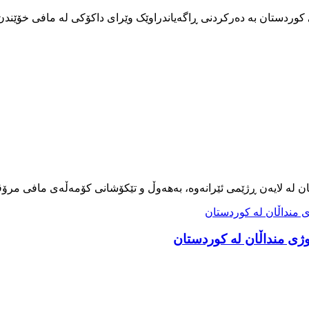
کوردستان بە دەرکردنی ڕاگەیاندراوێک وێرای داکۆکی لە مافی خۆێندن