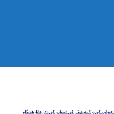
جیهانی کورد
,
ک.م.م.ک
,
کوردستان
,
کوردی
,
هانا
,
هەنگاو