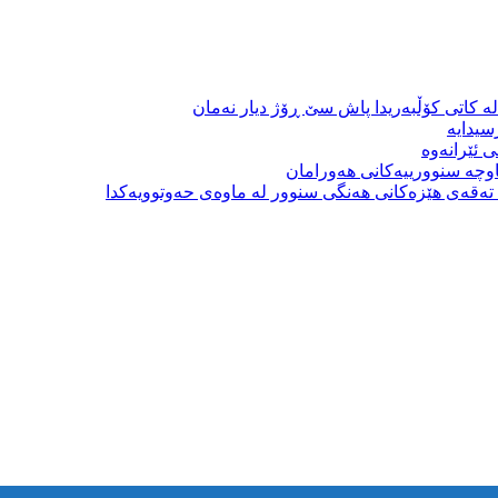
ە کاتی کۆڵبەریدا پاش سێ ڕۆژ دیار نەمان
سیدایە
 ئێرانەوە
وچە سنوورییەکانی هەورامان
بە تەقەی هێزەکانی هەنگی سنوور لە ماوەی حەوتوویەکدا