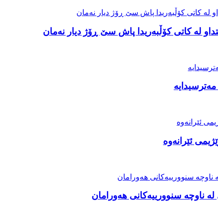
او لە کاتی کۆڵبەریدا پاش سێ ڕۆژ دیار نەمان
مەترسیدایە
ژیمی ئێرانەوە
ە ناوچە سنوورییەکانی هەورامان