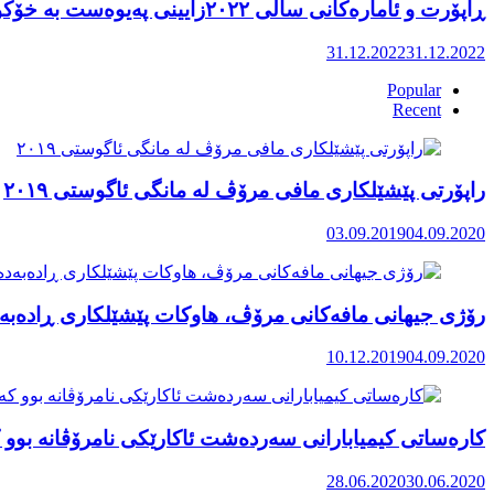
ڕاپۆرت و ئامارەکانی ساڵی ٢٠٢٢زایینی پەیوەست بە خۆکوژی منداڵان لە کوردستان
31.12.2022
31.12.2022
Popular
Recent
راپۆرتی پێشێلكاری مافی مرۆڤ له‌ مانگی ئاگوستی ٢٠١٩
03.09.2019
04.09.2020
رۆژی جیهانی مافەکانی مرۆڤ، هاوکات پێشێلکاری ڕادەبەد
10.12.2019
04.09.2020
کارەساتی کیمیابارانی سەردەشت ئاکارێکی نامرۆڤانە بوو ک
28.06.2020
30.06.2020