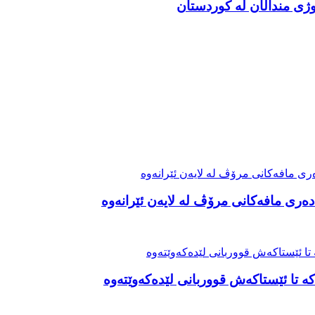
ەری مافەکانی مرۆڤ لە لایەن ئێرانەوە
ە تا ئێستاکەش قووربانی لێدەکەوێتەوە