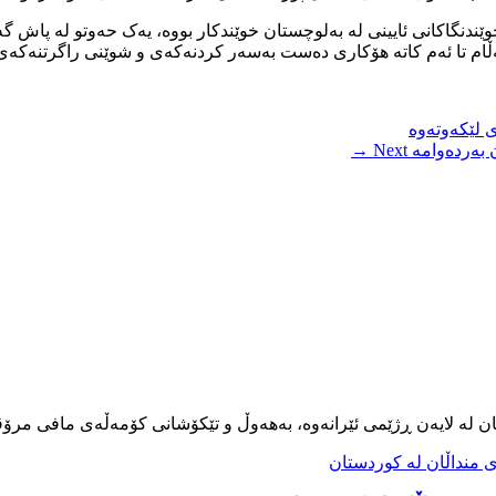
خوێندنگاکانی ئایینی لە بەلوچستان خوێندکار بووە، یەک حەوتو لە پاش
ام تا ئەم کاتە هۆکاری دەست بەسەر کردنەکەی و شوێنی راگرتنەکەی ن
ی لێکەوتەوە
 بەردەوامە
Next →