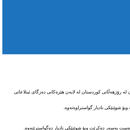
 رۆژهەڵاتی کوردستان لە لایەن هێزەکانی دەزگای ئیتلاعاتی
ست بەسەر دەکرێت وبۆ شوێنێکی نادیار دەگواسترێتەوە.