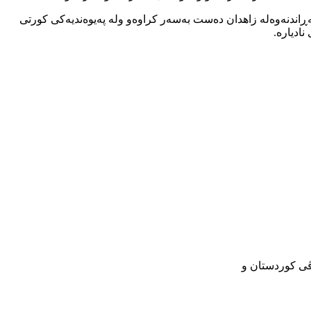
 گەڕاندنەوەلە زاهدان دەست بەسەر کراوەو ولە پەیوەندیەکی کورتی
ادیارە.