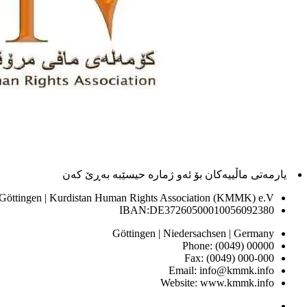
یارمەتی ماڵییەکان بۆ ئەو ژماره حیسێبە بەڕێ کەن
 Göttingen | Kurdistan Human Rights Association (KMMK) e.V
IBAN:DE37260500010056092380
Göttingen | Niedersachsen | Germany
Phone: (0049) 00000
Fax: (0049) 000-000
Email: info@kmmk.info
Website: www.kmmk.info