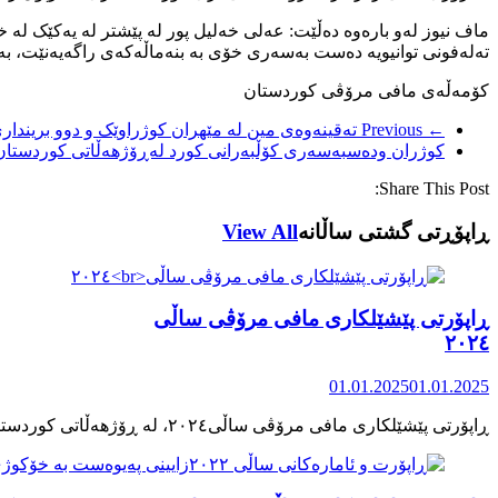
ماف نیوز لەو بارەوە دەڵێت: عەلی خەلیل پور لە پێشتر لە یەکێک لە 
تەلەفونی توانیویە دەست بەسەری خۆی بە بنەماڵەکەی راگەیەنێت، بەڵ
کۆمەڵەی مافی مرۆڤی کوردستان
← Previous
تەقینەوەی مین لە مێهران کوژراوێک و دوو بریندار
کوژران ودەسبەسەری کۆڵبەرانی کورد لەڕۆژهەڵاتی کوردستان
Share This Post:
ڕاپۆڕتی گشتی ساڵانه
View All
ڕاپۆرتی پێشێلکاری مافی مرۆڤی ساڵی
٢٠٢٤
01.01.2025
01.01.2025