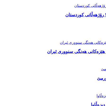
هێزەکانی هەنگی سنووری ئيران
ورمێ
دیزەڵاوا