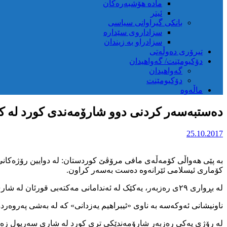
مادە هۆشبەرەکان
ئیتر
بانکی گیراوانی سیاسی
سزاداروی سێدارە
سزادراو بە زیندان
تیرۆری دەوڵەتی
دۆکیومێنت/ گەواهیدان
گەواهیدان
دۆکیومێنت
ماڵەوە
دەستبەسەر کردنی دوو شارۆمەندی کورد لە ک
25.10.2017
بە پێی هەواڵی کۆمەڵەی مافی مرۆڤێ کوردستان: لە دوایین رۆژەکانی
کۆماری ئیسلامی ئێرانەوە دەست بەسەر کراون.
لە بڕواری ۲۹ی رەزبەر، یەکێک لە ئەندامانی مەکتەبی قورئان لە شاری جوانڕۆ پاش بانگهێشت لە لایەن مەحکەمەوە دەست بەسەر دەکرێت وبۆ شوێنێکی نادیار گواستراوەتەوە.
ناونیشانی ئەوکەسە بە ناوی «ئیبراهیم یەزدانی» کە لە بەشی پەروەرد
لە رۆژی یەکی رەزبەر شارۆمەندێکی تری کورد لە شاری سەرپول زەها