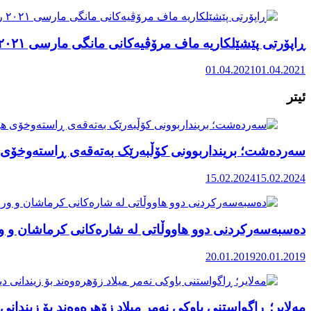
ڕاپۆرتی پێشێلکاریە ماف مرۆڤیەکانی مانگی مارسی ٢٠٢١ رۆژهەڵاتی کوردستان
01.04.2021
01.04.2021
ئیتر
سەردەشت؛ برینداربوونی کۆڵبەرێک بەتەقەی ڕاستەوخۆی 
15.02.2024
15.02.2024
دەسبەسەرکردنی دوو هاووڵاتی لە شارەکانی کرماشان و 
20.01.2019
20.01.2019
مەلایر؛ ڕاگواستنی باوکی نەمر میلاد زۆهرەوەند بۆ زیندانی 