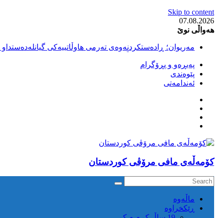
Skip to content
07.08.2026
هەواڵی نوێ
مەریوان؛ ڕادەستکردنەوەی تەرمی هاوڵاتییەکی گیانلەدەستداو ل
سەقز؛ بێهزاد ڕەسووڵی بەندکراوی سیاسی کورد ژیانی لە مەتر
پەیڕەو و پڕۆگرام
سەقز؛ دەسبەسەری دوو گەنج لەلایەن هێزە ئەمنییەکانی ڕێژیمی
پێوەندی
کوژرانی هاوڵاتییەکی خەڵکی سەردەشت لە کاتی کۆڵبەری لە نا
ئەندامەتی
مەریوان و ڕوانسەر؛ کوژرانی دوو هاوڵاتی لە کاتی کۆڵبەریدا 
كۆمه‌ڵه‌ی مافی مرۆڤی کوردستان
ماڵه‌وه‌
ڕێکخراوە
19 ساڵ ک م م ک