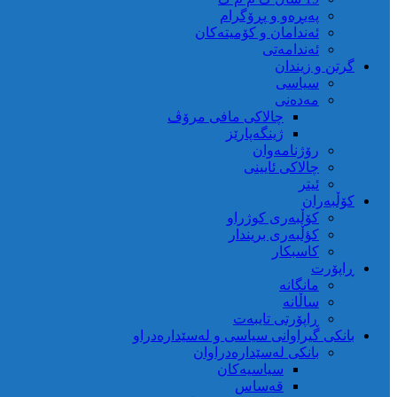
پەیڕەو و پڕۆگرام
ئەندامان و کۆمیتەکان
ئەندامەتی
گرتن و زیندان
سیاسی
مەدەنی
چالاکی مافی مرۆڤ
ژینگەپارێز
رۆژنامەوان
چالاکی ئایینی
ئیتر
کۆڵبەران
کۆڵبەری کوژراو
کؤڵبەری بریندار
کاسبکار
ڕاپۆرت
مانگانە
ساڵانە
ڕاپۆرتی تایبەت
بانکی گیراوانی سیاسی و لەسێدارەدراو
بانکی لەسێدارەدراوان
سیاسیەکان
قەساس