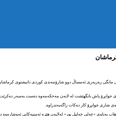
رماشان
 مانگی رەزبەری ئەمساڵ دوو شارۆمەندی کوردی دانیشتوی کرماشان لە
ەی شاری جوانڕۆ کار دەکات راگەیەندراوە.
ب بەناوی «عەلی خەلیل پور» لەلایەن هێزە ئەمنیەکانی ئەوشارەوە دە