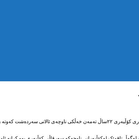
بەپێی هەواڵی گەیشتوو بەکۆمەڵەی مافی مرۆڤی کوردستان ڕێبازقادری کۆڵبەری ۲۲ساڵ تەم
ازقادری ڕۆژی ۵شەممۆ ۱۱یسەرماوەز کاتێک لەگەڵ تاقمێک لەکۆڵبەرانی ناوچەکە سەرقاڵی کۆڵبە