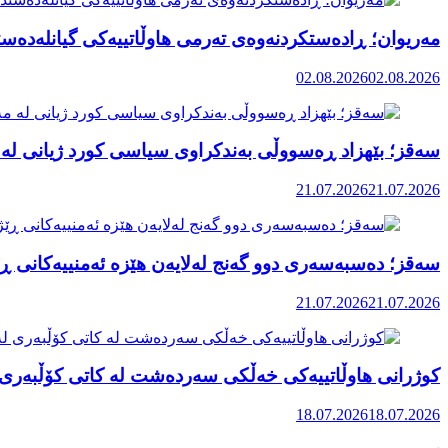
مەریوان؛ ڕادەستکردنەوەی تەرمی هاوڵاتییەکی گیانلەدەستد
02.08.2026
02.08.2026
سەقز؛ بێهزاد ڕەسووڵی بەندکراوی سیاسی کورد ژیانی لە 
21.07.2026
21.07.2026
سەقز؛ دەسبەسەری دوو گەنج لەلایەن هێزە ئەمنییەکانی ڕێ
21.07.2026
21.07.2026
کوژرانی هاوڵاتییەکی خەڵکی سەردەشت لە کاتی کۆڵبەری ل
18.07.2026
18.07.2026