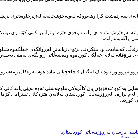
خانەی سەردەشت کرا وهەنووکە لەونەخۆشخانەیە لەژێرچاوەدێری پزیشکی
ە بەرهێرش وتەقەی ڕاستەوخۆی هێزە ئینتزامییەکانی کۆماری ئیسلام
اڵی کەسابەت ودابینکردنی بژێوی ژیانیانن لەڕوانگەی خەڵکەوە شیاو
ەی مرۆڤانە لەلای خەڵکی کوردەوە ودەسەڵاتی ڕوانگەی ئەمنی بەسەر
 ڕووبەڕووبوونەوەیەک لەگەڵ قاچاخچیانی مادە هۆشبەرەکان ومەشرووبە
ایاسایی وەکوو تلەڤزیۆن یان کاڵایەکی هاوچەشنی ئەوە بەپێی یاساکانی
ا لەم بوارەدا لەڕۆژهەڵاتی کوردستان لەلایەن هێزەکانی ئینتزامی کۆ
ی کوردە.
ایینی یارسان لە ڕۆژهەڵاتی کوردستان.
کات
Next →