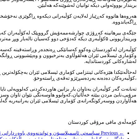
بریندار بوووئەوانی دیکە توانیان لەشوێنەکە هەڵبێن.
هەروەها هاتووە کەڕێباز لەلایەن کۆڵبەرانی دیکەوە ڕاگوێزی نەخۆش
ڕاگەیاندووە.
جێگەی بیرهانینە کەڕۆژی چوارشەممەۆیش گرووپێک لەکۆڵبەران کەوتن
وبرینداربوونی ۵کۆڵبەری دیکە کەدۆخی دوو کەسیان نالەبار وپڕ مەترسی ڕاگەیەندراوە.
کۆڵبەران لەکوردستان وەکوو کەسانێکی ڕەنجدەر وڕاستەقینە کەسەرق
وکۆماری ئیسلامی ئێران هەڵقوڵاوی بەنرخبوون و وەپێشبوونی ڕوانگ
لەشارەکانی کوردستاندایە.
لەحاڵەتێکدا هێزەکانی ئینتزامی کۆماری ئیسلامی ئێران بەچکۆلەترین
،کۆڵبەرەکان دەدەنە بەردەسڕێژو تەقەی ڕاستەوخۆ.
تەنانەت گەر کۆڵبەران بەتاوان بار بزانین هاوردەکردنی کەلووپەلی ن
مرۆیی،نابێ مردن ببێتە خەڵاتیان،کەوابوو هاوسەنگی نێوان تاوان وسز
هەڵاواردن ووسەرکوتگەرانەی کۆماری ئیسلامی ئێران بەرانبەربە گەل
کۆمەڵەی مافی مرۆڤی کوردستان
← Previous
سیاسەتی ئاسمیلاسیۆن و تواندنەوەی باوەڕدارانی ئ
دادگایی تورکیا داویی زیندانی هەتاهەتایی بۆ ئیدریس باڵۆکان دە