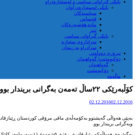
بانکی گیراوانی سیاسی و لەسێدارەدراو
بانکی لەسێدارەدراوان
سیاسیەکان
قەساس
مادە هۆشبەرەکان
ئیتر
بانکی گیراوانی سیاسی
سزاداروی سێدارە
سزادراو بە زیندان
تیرۆری دەوڵەتی
دۆکیومێنت/ گەواهیدان
گەواهیدان
دۆکیومێنت
ماڵەوە
کۆڵبەرێکی ۲۲ساڵ تەمەن بەگرانی بریندار بوو
02.12.2016
02.12.2016
وبەگرانی بریندار بوو.
بەگوێرەی هەواڵەکە ڕێب