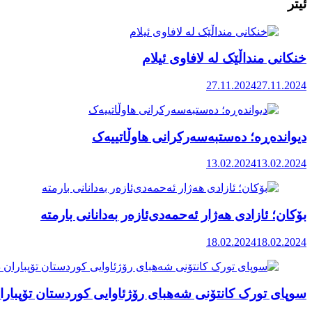
ئیتر
خنکانی منداڵێک لە لافاوی ئیلام
27.11.2024
27.11.2024
دیواندەڕە؛ دەستبەسەرکرانی هاوڵاتییەک
13.02.2024
13.02.2024
بۆکان؛ ئازادی هەژار ئەحمەدی‌ئازەر بەدانانی بارمتە
18.02.2024
18.02.2024
سوپای تورک کانتۆنی شەهبای رۆژئاوایی کوردستان تۆپبار