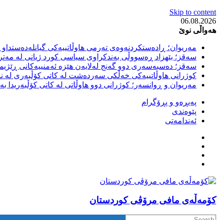
Skip to content
06.08.2026
هەواڵی نوێ
مەریوان؛ ڕادەستکردنەوەی تەرمی هاوڵاتییەکی گیانلەدەستداو ل
سەقز؛ بێهزاد ڕەسووڵی بەندکراوی سیاسی کورد ژیانی لە مەتر
سەقز؛ دەسبەسەری دوو گەنج لەلایەن هێزە ئەمنییەکانی ڕێژیمی
کوژرانی هاوڵاتییەکی خەڵکی سەردەشت لە کاتی کۆڵبەری لە نا
مەریوان و ڕوانسەر؛ کوژرانی دوو هاوڵاتی لە کاتی کۆڵبەریدا 
پەیڕەو و پڕۆگرام
پێوەندی
ئەندامەتی
كۆمه‌ڵه‌ی مافی مرۆڤی کوردستان