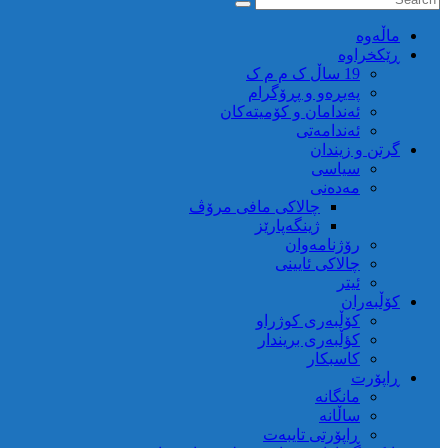
ماڵه‌وه‌
ڕێکخراوە
19 ساڵ ک م م ک
پەیڕەو و پڕۆگرام
ئەندامان و کۆمیتەکان
ئەندامەتی
گرتن و زیندان
سیاسی
مەدەنی
چالاکی مافی مرۆڤ
ژینگەپارێز
رۆژنامەوان
چالاکی ئایینی
ئیتر
کۆڵبەران
کۆڵبەری کوژراو
کؤڵبەری بریندار
کاسبکار
ڕاپۆرت
مانگانە
ساڵانە
ڕاپۆرتی تایبەت