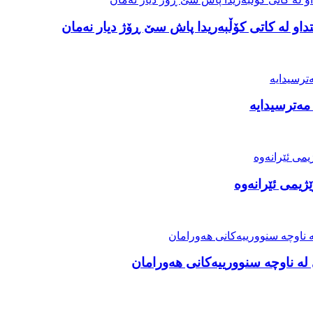
او لە کاتی کۆڵبەریدا پاش سێ ڕۆژ دیار نەمان
مەترسیدایە
ژیمی ئێرانەوە
ە ناوچە سنوورییەکانی هەورامان