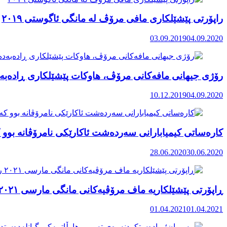
راپۆرتی پێشێلكاری مافی مرۆڤ له‌ مانگی ئاگوستی ٢٠١٩
03.09.2019
04.09.2020
رۆژی جیهانی مافەکانی مرۆڤ، هاوکات پێشێلکاری ڕادەبەد
10.12.2019
04.09.2020
کارەساتی کیمیابارانی سەردەشت ئاکارێکی نامرۆڤانە بوو ک
28.06.2020
30.06.2020
ڕاپۆرتی پێشێلکاریە ماف مرۆڤیەکانی مانگی مارسی ٢٠٢١ رۆژهەڵاتی کوردستان
01.04.2021
01.04.2021