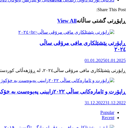
Share This Post:
ڕاپۆڕتی گشتی ساڵانه
View All
ڕاپۆرتی پێشێلکاری مافی مرۆڤی ساڵی
٢٠٢٤
01.01.2025
01.01.2025
ڕاپۆرت و ئامارەکانی ساڵی ٢٠٢٢زایینی پەیوەست بە خۆکوژی منداڵان لە کوردستان
31.12.2022
31.12.2022
Popular
Recent