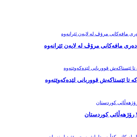
ەری مافەکانی مرۆڤ لە لایەن ئێرانەوە
ە تا ئێستاکەش قووربانی لێدەکەوێتەوە