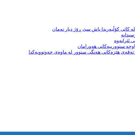
ە کاتی کۆڵبەریدا پاش سێ ڕۆژ دیار نەمان
سیدایە
 ئێرانەوە
وچە سنوورییەکانی هەورامان
بە تەقەی هێزەکانی هەنگی سنوور لە ماوەی حەوتوویەکدا