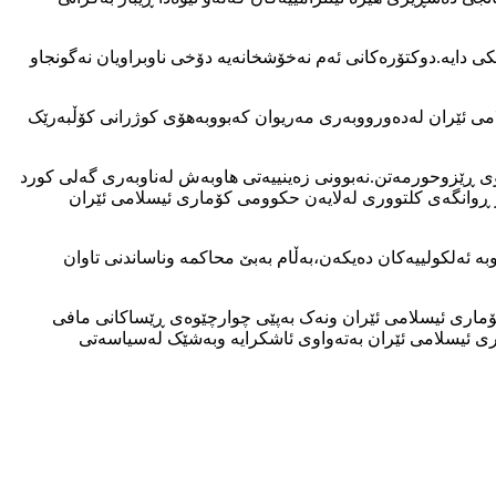
 دایە.دوکتۆرەکانی ئەم نەخۆشخانەیە دۆخی ناوبراویان نەگونجاو
ی ئێران لەدەورووبەری مەریوان کەبووبەهۆی کوژرانی کۆڵبەرێک
ی ڕێزوحورمەتن.نەبوونی زەینییەتی هاوبەش لەناوبەری گەلی کورد
 ڕوانگەی کلتووری لەلایەن حکوومی کۆماری ئیسلامی ئێران
 ئەلکولییەکان دەیکەن،بەڵام بەبێ محاکمە وناساندنی تاوان
 کۆماری ئیسلامی ئێران ونەک بەپێی چوارچێوەی ڕێساکانی مافی
ماری ئیسلامی ئێران بەتەواوی ئاشکرایە وبەشێک لەسیاسەتی