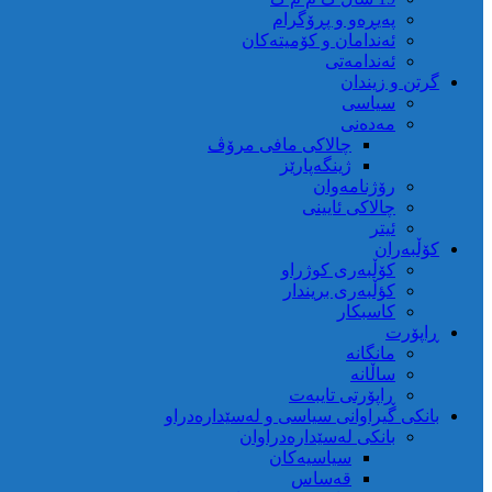
پەیڕەو و پڕۆگرام
ئەندامان و کۆمیتەکان
ئەندامەتی
گرتن و زیندان
سیاسی
مەدەنی
چالاکی مافی مرۆڤ
ژینگەپارێز
رۆژنامەوان
چالاکی ئایینی
ئیتر
کۆڵبەران
کۆڵبەری کوژراو
کؤڵبەری بریندار
کاسبکار
ڕاپۆرت
مانگانە
ساڵانە
ڕاپۆرتی تایبەت
بانکی گیراوانی سیاسی و لەسێدارەدراو
بانکی لەسێدارەدراوان
سیاسیەکان
قەساس