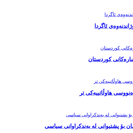
ژاندنەوەی ئاگردا
شارەکانی کوردستان
رەنووسی هاوڵاتییەکی تر
مان بۆ پشتیوانی لە بەندکراوانی سیاسی