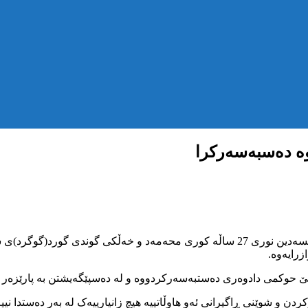
ەوە دەسبەسەرکرا
پێنجشەممە 4ی سەرماوەزی 2721ی کوردی، هاوڵاتییەک بەناوی شەمسەدین نوری 27 ساڵە کو
زرایەوە.
 و شوێنی ڕاگیرانی ئەو هاوڵاتییە هیچ زانیارییەک لە بەر دەستدا نییە