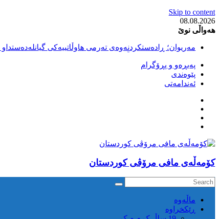
Skip to content
08.08.2026
هەواڵی نوێ
مەریوان؛ ڕادەستکردنەوەی تەرمی هاوڵاتییەکی گیانلەدەستداو ل
سەقز؛ بێهزاد ڕەسووڵی بەندکراوی سیاسی کورد ژیانی لە مەتر
پەیڕەو و پڕۆگرام
سەقز؛ دەسبەسەری دوو گەنج لەلایەن هێزە ئەمنییەکانی ڕێژیمی
پێوەندی
کوژرانی هاوڵاتییەکی خەڵکی سەردەشت لە کاتی کۆڵبەری لە نا
ئەندامەتی
مەریوان و ڕوانسەر؛ کوژرانی دوو هاوڵاتی لە کاتی کۆڵبەریدا 
كۆمه‌ڵه‌ی مافی مرۆڤی کوردستان
ماڵه‌وه‌
ڕێکخراوە
19 ساڵ ک م م ک