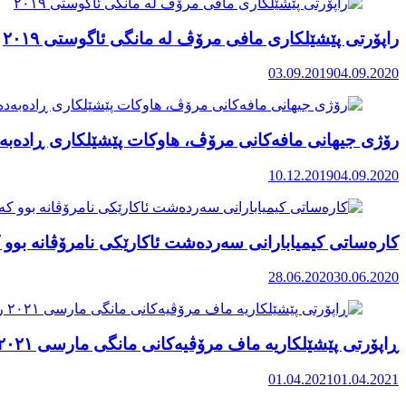
راپۆرتی پێشێلكاری مافی مرۆڤ له‌ مانگی ئاگوستی ٢٠١٩
03.09.2019
04.09.2020
رۆژی جیهانی مافەکانی مرۆڤ، هاوکات پێشێلکاری ڕادەبەد
10.12.2019
04.09.2020
کارەساتی کیمیابارانی سەردەشت ئاکارێکی نامرۆڤانە بوو ک
28.06.2020
30.06.2020
ڕاپۆرتی پێشێلکاریە ماف مرۆڤیەکانی مانگی مارسی ٢٠٢١ رۆژهەڵاتی کوردستان
01.04.2021
01.04.2021