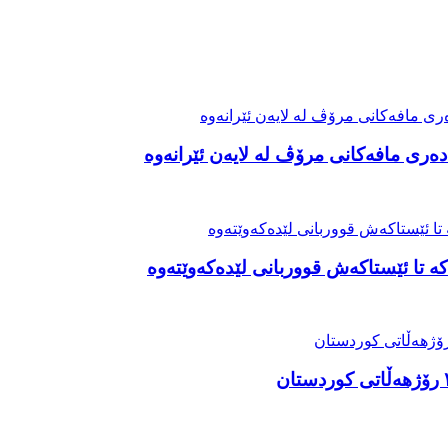
ەری مافەکانی مرۆڤ لە لایەن ئێرانەوە
ە تا ئێستاکەش قووربانی لێدەکەوێتەوە