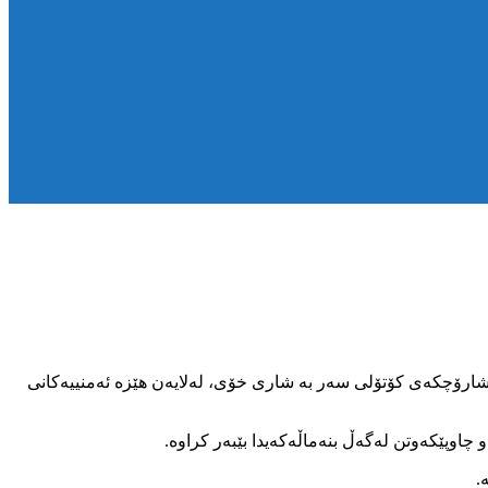
ری محەمەد و خەڵکی گوندی گورد(گوگرد)ی شارۆچکەی کۆتۆلی سەر بە شاری خۆی، لەلایەن هێزە ئەمنییەکانی
.