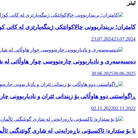
ئیتر
کامێران؛ برینداربوونی چالاکوانێکی ژینگەپارێزی له کاتی کو
23.07.2024
23.07.2024
دەسبەسەری و نادیاربوونی چارەنووسی چوار هاوڵاتی لە 
30.06.2025
30.06.2025
ڕاگواستنی دوو هاوڵاتی بۆ زیندانی ئێران و نادیاربوونی چا
02.11.2022
02.11.2022
نا بۆ سێدارە/ ئاکسیۆنی ناڕەزایەتی لە شاری گوتێنگنی ئاڵ