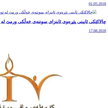
01.05.2018
چالاکێکی ئایینی پێڕەوی ئاینزای سوننەی خەڵکی ورمێ لە تو
17.08.2018