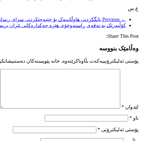
ع.س
← Previous
بانگکردنی هاوڵاتییەک بۆ جێبەجێکردنی سزای زیندا
کۆڵبەرێک بە تەقەی ڕاستەوخۆی هێزە چەکدارەکانی ئێران بریند
Share This Post:
وەڵامێک بنووسە
پۆستی ئەلیکترۆنییەکەت بڵاوناکرێتەوە.
خانە پێویستەکان دەستنیشانکر
لێدوان
*
ناو
*
پۆستی ئەلیکترۆنی
*