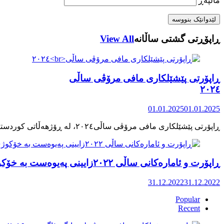
ماڵپه‌ڕ
ڕاپۆڕتی گشتی ساڵانه
View All
ڕاپۆرتی پێشێلکاری مافی مرۆڤی ساڵی
٢٠٢٤
01.01.2025
01.01.2025
ڕاپۆرت و ئامارەکانی ساڵی ٢٠٢٢زایینی پەیوەست بە خۆکوژی منداڵان لە کوردستان
31.12.2022
31.12.2022
Popular
Recent