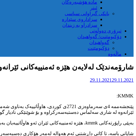
مادە هۆشبەرەکان
ئیتر
بانکی گیراوانی سیاسی
سزاداروی سێدارە
سزادراو بە زیندان
تیرۆری دەوڵەتی
دۆکیومێنت/ گەواهیدان
گەواهیدان
دۆکیومێنت
ماڵەوە
شارۆمەندێک لەلایەن هێزە ئەمنییەکانی ئێران
29.11.2021
29.11.2021
KMMK:
ئێرانەوە لە شاری سەلماس دەستبەسەرکراوە و بۆ شوێنێکی نادیار گوا
بەپێی راپۆرتەکانی kmmk، هێزە ئەمنییەکانی ئێران ئەو هاوڵاتییەیان بەبێ حوکمی دادوەری دەستبەسەرکردووە و لە دەسپێگەیشتن بە پارێزەر و چاوپێکەوتن لەگەڵ بنەماڵەکەیدا بێبەر کراوە.
شایانی باسە، تا کاتی داڕشتنی ئەم هەوالە لەمەر هۆکاری دەسبەسەرکردن