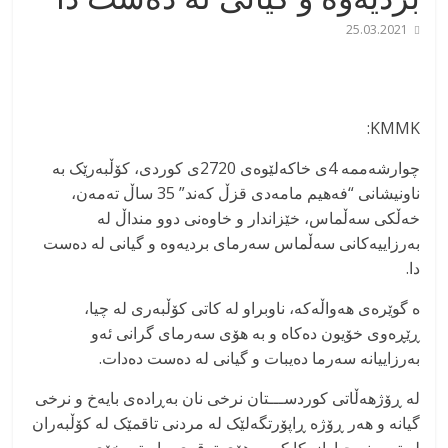
25.03.2021
KMMK:
چوارشەممە 4ی خاکەلێوەی 2720ی کوردی، کۆڵبەرێک بە
ناونیشانی “فەهیم مامەدی قزڵ کەند” 35 ساڵ تەمەن،
خەڵکی سەڵماس، خێزاندار و خاوەنی دوو منداڵ لە
بەرزاییەکانی سەڵماس سەرمای بردیەوە و گیانی لە دەست
دا.
ە گوێرەی هەواڵەکە، ناوبراو لە کاتی کۆڵبەری لە چیا،
ڕێڕەوی خۆیون دەکاە و بە هۆی سەرمای گرانی ئەو
بەرزاییانە سەرما دەیبات و گیانی لە دەست دەدات.
لە ڕۆژهەڵاتی کوردســـتان نرخی نان بەڕادەی بایەخ و نرخی
گیانە و هەر ڕۆژە ڕاپۆرتگەلێک لە مردنی تاقمێک لە کۆڵبەران