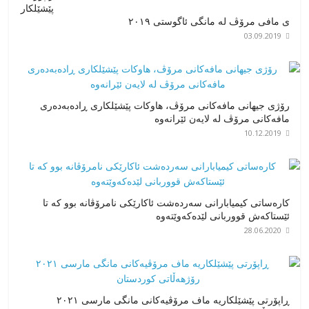
پێشێلكار
ی مافی مرۆڤ له‌ مانگی ئاگوستی ٢٠١٩
03.09.2019
رۆژی جیهانی مافەکانی مرۆڤ، هاوکات پێشێلکاری ڕادەبەدەری
مافەکانی مرۆڤ لە لایەن ئێرانەوە
10.12.2019
کارەساتی کیمیابارانی سەردەشت ئاکارێکی نامرۆڤانە بوو کە تا
ئێستاکەش قووربانی لێدەکەوێتەوە
28.06.2020
ڕاپۆرتی پێشێلکاریە ماف مرۆڤیەکانی مانگی مارسی ٢٠٢١