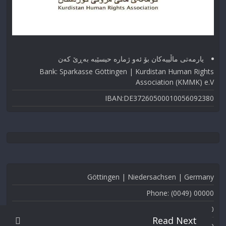
یارمەتی ماڵییەکان بۆ ئەو ژماره حیسێبە بەڕێ کەن
Bank: Sparkasse Göttingen | Kurdistan Human Rights
Association (KMMK) e.V
IBAN:DE37260500010056092380
Göttingen | Niedersachsen | Germany
Phone: (0049) 00000
Fax: (0049) 000-000
Read Next
Email: info@kmmk.info