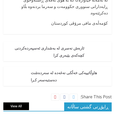
لە تەمەنە جیاوازەکا کە بە هۆی تەقەی ڕاستەوخۆی
ڕایەدارانی سنووری حکوومەت و سەرما بردنەوە بڵاو
دەکرێتەوە.
کۆمەڵەی مافی مرۆڤی کوردستان
ئارەش نەسری لە بەشداری ئەسپەردەکردنی
کچەکەی بێبەری کرا
هاوڵاتییەکی خەڵکی نەغەدە لە سەردەشت
دەستبەسەر کـرا
Share This Post:
ڕاپۆڕتی گشتی ساڵانه
View All