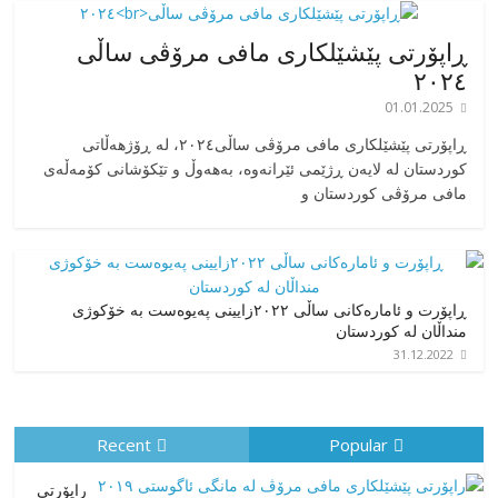
ڕاپۆرتی پێشێلکاری مافی مرۆڤی ساڵی
٢٠٢٤
01.01.2025
‎ڕاپۆرتی پێشێلکاری مافی مرۆڤی ساڵی٢٠٢٤، له ڕۆژهەڵاتی
کوردستان له لایەن ڕژێمی ئێرانەوە، بە‎هەوڵ و تێکۆشانی کۆمەڵەی
مافی مرۆڤی کوردستان و
ڕاپۆرت و ئامارەکانی ساڵی ٢٠٢٢زایینی پەیوەست بە خۆکوژی
منداڵان لە کوردستان
31.12.2022
Recent
Popular
راپۆرتی