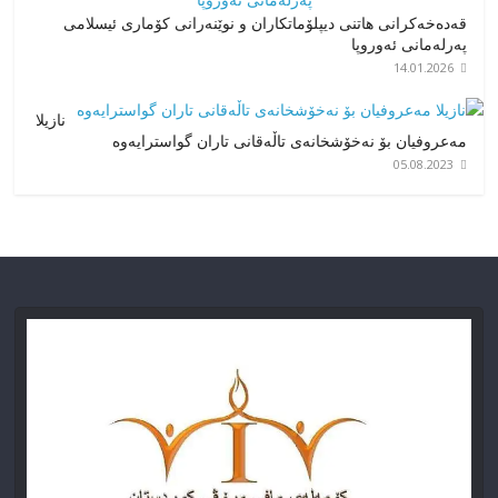
قەدەخەکرانی هاتنی دیپلۆماتکاران و نوێنەرانی کۆماری ئیسلامی
پەرلەمانی ئەوروپا
14.01.2026
نازیلا
مەعروفیان بۆ نەخۆشخانەی تاڵەقانی تاران گواسترایەوە
05.08.2023