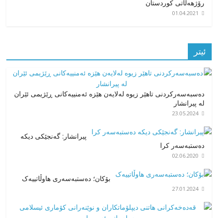
رۆژهەڵاتی کوردستان
01.04.2021
ئیتر
دەسبەسەرکردنی تاهێر زیوە لەلایەن هێزە ئەمنییەکانی ڕێژیمی ئێران
لە پیرانشار
23.05.2024
پیرانشار: گەنجێکی دیکە
دەستبەسەر کرا
02.06.2020
بۆکان؛ دەستبەسەری هاوڵاتییەک
27.01.2024