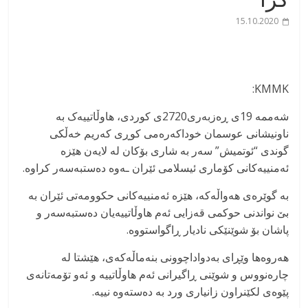
15.10.2020
KMMK:
شەممە 19ی ڕەزبەری2720ی کوردی، هاوڵاتییەک بە
ناونیشانی عوسمان خوداکەرەمی کوڕی کەریم خەڵکی
گوندی “ئوتمیش” سەر بە شاری بۆکان لە لایەن هێزە
ئەمنییەکانی کۆماری ئیسلامی ئێران ـەوە دەستبەسەر کراوە.
بە گوێرەی هەواڵەکە، هێزە ئەمنییەکانی حکوومەتی ئێران بە
بێ نواندنی حوکمی قەزایی ئەم هاوڵاتییەیان دەستبەسەر و
پاشان بۆ شوێنێکی نادیار ڕاگواستووە.
هەروەها وێڕای بەدواداچوونی بنەماڵەکەی، هێشتا لە
چارەنووس و شوێنی ڕاگیرانی ئەم هاوڵاتییە و ئەو تۆمەتانەی
پێوەی لکێنراون زانیاری ورد بە دەستەوە نییە.