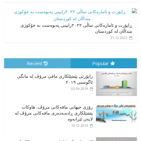
ڕاپۆرت و ئامارەکانی ساڵی ٢٠٢٢زایینی پەیوەست بە خۆکوژی
منداڵان لە کوردستان
31.12.2022
Recent
Popular
راپۆرتی پێشێلكاری مافی مرۆڤ له‌ مانگی
ئاگوستی ٢٠١٩
03.09.2019
رۆژی جیهانی مافەکانی مرۆڤ، هاوکات
پێشێلکاری ڕادەبەدەری مافەکانی مرۆڤ لە
لایەن ئێرانەوە
10.12.2019