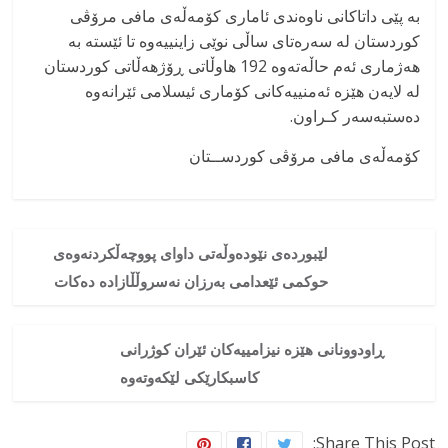
بە پێی داتاکانی ناوەندی ئاماری کۆمەڵەی مافی مرۆڤی
کوردستان لە سەرەتای ساڵی نوێی زاینییەوە تا ئێستە بە
هەژماری ئەم حاڵەتەوە 192 هاوڵاتی ڕۆژهەڵاتی کوردستان
لە لایەن هێزە ئەمنییەکانی کۆماری ئیسلامی ئێرانەوە
دەستبەسەر کـراون.
کۆمەڵەی مافی مرۆڤی کوردســتان
لێبوردەی نێودەوڵەتی داوای پووچەڵکردنەوەی
حوکمی ئێعدامی بەرزان نەسروڵڵازادە دەکات
ڕاودوونانی هێزە نیزامییەکان ئێران کوژرانی
کاسبکارێکی لێکەوتەوە
Share This Post: