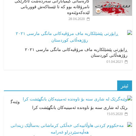
کارەساتی کیمیابارانی سەردەشت ئاکارێکی
نامرۆڤانە بوو کە تا ئێستاکەش قووربانی
لێدەکەوێتەوە
28.06.2020
ڕاپۆرتی پێشێلکاریە ماف مرۆڤیەکانی مانگی مارسی ٢٠٢١
رۆژهەڵاتی کوردستان
01.04.2021
ئیتر
وێنەگ
رێک لە شاری سنە بۆ ناوەندە ئەمینیەکان بانگهێشت کرا
15.05.2020