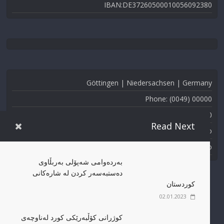
IBAN:DE37260500010056092380
Göttingen | Niedersachsen | Germany
Phone: (0049) 00000
Fax: (0049) 000-000
Read Next
Email: info@kmmk.info
Website: www.kmmk.info
بەردەوامی شەپۆلی بەربڵاوی
دەستبەسەر کردن لە شارەکانی
کوردستان
02.01.2023
کوژرانی کۆڵبەرێکی کورد لەناوچەی