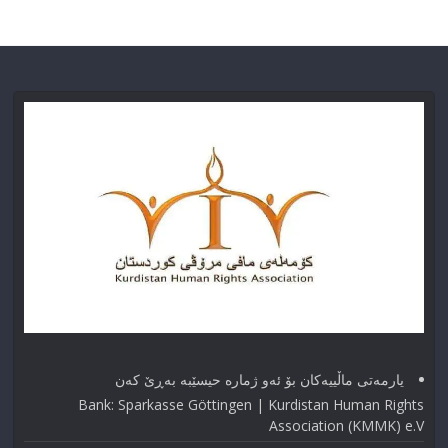
یارمەتی ماڵییەکان بۆ ئەو ژماره حیسێبە بەڕێ کەن
Bank: Sparkasse Göttingen | Kurdistan Human Rights
Association (KMMK) e.V