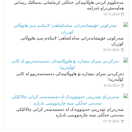
مەحکووم کردنی هاوڵاتییەکی خەڵکی کرماشانی بەساڵێک زیندانی
هەڵپەسێردراو غەرامە
13.12.2024
سەرکوتی خۆپیشاندەرانی مەلەکشاهی؛ لانیکەم سێ هاووڵاتی
کوژران
03.01.2026
دەرکردنی سزای سێدارە بۆ هاووڵاتییەکی دەسبەسەربوو له کاتی
کۆڵبەریدا
10.06.2024
سەرەڕای تێپەڕینی حەوتوویەک لە دەستبەسەر کرانی چالاکێکی
مەدەنی خەڵکی سنە چارەنووسی نادیارە
03.10.2022