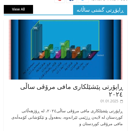
ڕاپۆڕتی گشتی ساڵانه
View All
ڕاپۆرتی پێشێلکاری مافی مرۆڤی ساڵی
٢٠٢٤
01.01.2025
‎ڕاپۆرتی پێشێلکاری مافی مرۆڤی ساڵی٢٠٢٤، له ڕۆژهەڵاتی
کوردستان له لایەن ڕژێمی ئێرانەوە، بە‎هەوڵ و تێکۆشانی کۆمەڵەی
مافی مرۆڤی کوردستان و